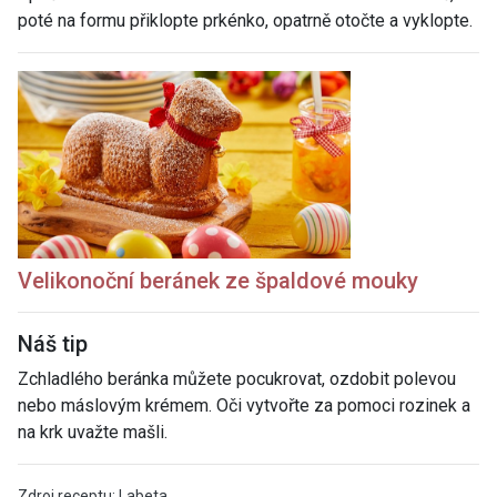
poté na formu přiklopte prkénko, opatrně otočte a vyklopte.
Velikonoční beránek ze špaldové mouky
Náš tip
Zchladlého beránka můžete pocukrovat, ozdobit polevou
nebo máslovým krémem. Oči vytvořte za pomoci rozinek a
na krk uvažte mašli.
Zdroj receptu: Labeta