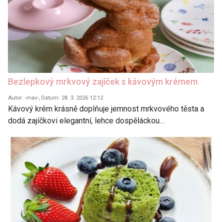
Bezlepkový mrkvový zajíček s kávovým krémem
Autor: -mav-, Datum: 28. 3. 2026 12:12
Kávový krém krásně doplňuje jemnost mrkvového těsta a
dodá zajíčkovi elegantní, lehce dospěláckou…