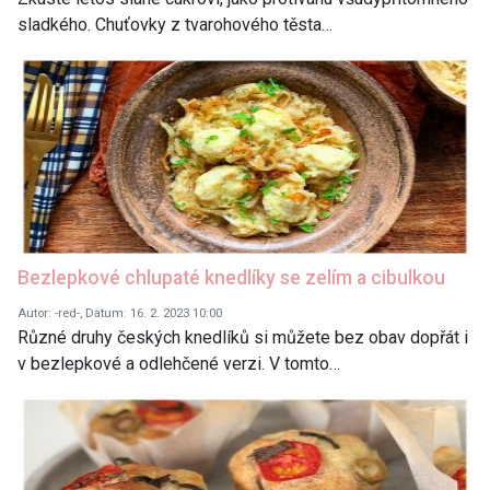
sladkého. Chuťovky z tvarohového těsta…
Bezlepkové chlupaté knedlíky se zelím a cibulkou
Autor: -red-, Datum: 16. 2. 2023 10:00
Různé druhy českých knedlíků si můžete bez obav dopřát i
v bezlepkové a odlehčené verzi. V tomto…