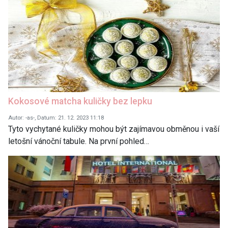
Kokosové matcha kuličky bez lepku
Autor: -as-, Datum: 21. 12. 2023 11:18
Tyto vychytané kuličky mohou být zajímavou obměnou i vaší
letošní vánoční tabule. Na první pohled…