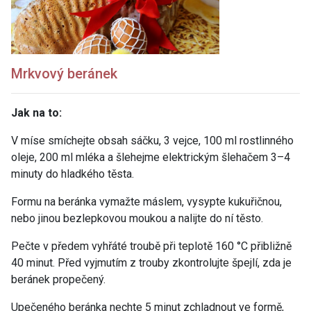
Mrkvový beránek
Jak na to:
V míse smíchejte obsah sáčku, 3 vejce, 100 ml rostlinného
oleje, 200 ml mléka a šlehejme elektrickým šlehačem 3–4
minuty do hladkého těsta.
Formu na beránka vymažte máslem, vysypte kukuřičnou,
nebo jinou bezlepkovou moukou a nalijte do ní těsto.
Pečte v předem vyhřáté troubě při teplotě 160 °C přibližně
40 minut. Před vyjmutím z trouby zkontrolujte špejlí, zda je
beránek propečený.
Upečeného beránka nechte 5 minut zchladnout ve formě,