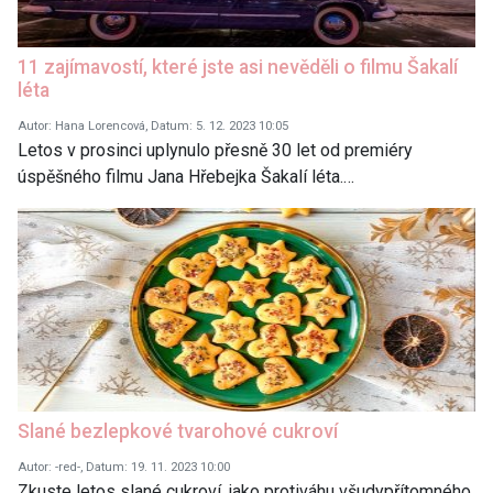
11 zajímavostí, které jste asi nevěděli o filmu Šakalí
léta
Autor: Hana Lorencová, Datum: 5. 12. 2023 10:05
Letos v prosinci uplynulo přesně 30 let od premiéry
úspěšného filmu Jana Hřebejka Šakalí léta.…
Slané bezlepkové tvarohové cukroví
Autor: -red-, Datum: 19. 11. 2023 10:00
Zkuste letos slané cukroví, jako protiváhu všudypřítomného