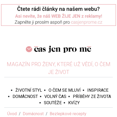
MAGAZÍN PRO ŽENY, KTERÉ UŽ VĚDÍ, O ČEM
JE ŽIVOT
ŽIVOTNÍ STYL
O ČEM SE MLUVÍ
INSPIRACE
DOMÁCNOST
VOLNÝ ČAS
PŘÍBĚHY ZE ŽIVOTA
SOUTĚŽE
KVÍZY
Úvod
Domácnost
Bezlepkové recepty