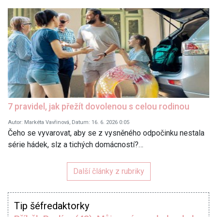
7 pravidel, jak přežít dovolenou s celou rodinou
Autor: Markéta Vavřinová, Datum: 16. 6. 2026 0:05
Čeho se vyvarovat, aby se z vysněného odpočinku nestala
série hádek, slz a tichých domácností?…
Další články z rubriky
Tip šéfredaktorky