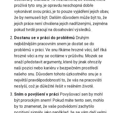
prožívá tyto sny, je opravdu neschopná dobře
vykonávat svou práci, je to pouze vyjádření jejich obav,
že by nemuseli být. Dalším důvodem může být to, že
jejich práce není chválena jejich nadřízenými, zejména
pokud tvrdě pracují na dosahování výsledků.
Dostanu se v práci do problémů
Druhým
nejběžnějším pracovním snem je dostat se do
problémů v práci. Ve snu říkáme hrozné věci, šéf říká
hrozné věci a my se ocitáme v průšvihu. Mozek se
snaží představit argumenty, které by jinak ohrozily
naši pozici nebo kariéru v bezpečném prostředí
našeho snu. Důvodem tohoto úzkostného snu je s
největší pravděpodobností to, že vás na pracovišti
neslyší, což je důležité řešit v reálném životě.
Sním o povýšení v práci
Povyšovací sen by mohl
být prorockým snem! Pokud máte tento sen, mohlo
by to znamenat, že vaše podvědomí zachytilo
pozitivní signály, jako například, že se vám daří velmi