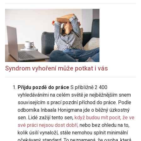
Syndrom vyhoření může potkat i vás
Přijdu pozdě do práce
S přibližně 2 400
vyhledáváními na celém světě je nejběžnějším snem
souvisejícím s prací pozdní příchod do práce. Podle
odborníka Inbaala Honigmana jde o běžný úzkostný
sen. Lidé zažijí tento sen,
když budou mít pocit, že ve
své práci nejsou dost dobří,
nebo bez ohledu na to,
kolik úsilí vynaloží, stále nemohou splnit minimální
očekávaný standard. To neznamená, že osoba, která