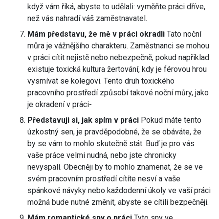
když vám říká, abyste to udělali: vyměňte práci dříve,
než vás nahradí váš zaměstnavatel.
Mám představu, že mě v práci okradli
Tato noční
můra je vážnějšího charakteru. Zaměstnanci se mohou
v práci cítit nejistě nebo nebezpečně, pokud například
existuje toxická kultura žertování, kdy je férovou hrou
vysmívat se kolegovi. Tento druh toxického
pracovního prostředí způsobí takové noční můry, jako
je okradení v práci-
Představuji si, jak spím v práci
Pokud máte tento
úzkostný sen, je pravděpodobné, že se obáváte, že
by se vám to mohlo skutečně stát. Buď je pro vás
vaše práce velmi nudná, nebo jste chronicky
nevyspalí. Obecněji by to mohlo znamenat, že se ve
svém pracovním prostředí cítíte nesví a vaše
spánkové návyky nebo každodenní úkoly ve vaší práci
možná bude nutné změnit, abyste se cítili bezpečněji.
Mám romantické sny o práci
Tyto sny ve