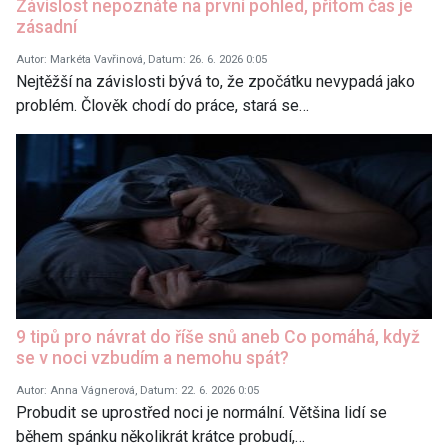
Závislost nepoznáte na první pohled, přitom čas je
zásadní
Autor: Markéta Vavřinová, Datum: 26. 6. 2026 0:05
Nejtěžší na závislosti bývá to, že zpočátku nevypadá jako
problém. Člověk chodí do práce, stará se…
9 tipů pro návrat do říše snů aneb Co pomáhá, když
se v noci vzbudím a nemohu spát?
Autor: Anna Vágnerová, Datum: 22. 6. 2026 0:05
Probudit se uprostřed noci je normální. Většina lidí se
během spánku několikrát krátce probudí,…