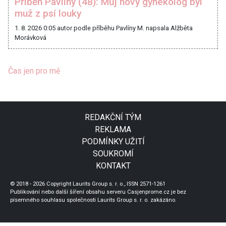
Příběh Pavlíny (48): Můj nový gynekolog byl
muž z psí louky
1. 8. 2026 0:05
autor podle příběhu Pavlíny M. napsala Alžběta
Morávková
Čas jen pro mě
REDAKČNÍ TÝM
REKLAMA
PODMÍNKY UŽITÍ
SOUKROMÍ
KONTAKT
© 2018 - 2026 Copyright Laurits Group s. r. o., ISSN 2571-1261
Publikování nebo další šíření obsahu serveru Casjenprome.cz je bez
písemného souhlasu společnosti Laurits Group s. r. o. zakázáno.