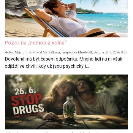
Pozor na „nemoc z volna“
Autor: Mgr. Jiřina Přikryl Maršálková, terapeutka Mindwell, Datum: 9. 7. 2026 0:05
Dovolená má být časem odpočinku. Mnoho lidí na ni však
odjíždí ve chvíli, kdy už jsou psychicky i…