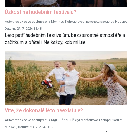
Úzkost na hudebním festivalu?
Autor: redakce ve spolupráci s Monikou Kohoutkovou, psychoterapeutkou Hedepy,
Datum: 27. 7. 2026 15:48
Léto patří hudebním festivalům, bezstarostné atmosféře a
zážitkům s přáteli. Ne každý, kdo miluje…
Víte, že dokonalé léto neexistuje?
Autor: redakce ve spolupráci s Mgr. Jiřinou Přikryl Maršálkovou, terapeutkou z
Midwell, Datum: 23. 7. 2026 0:05