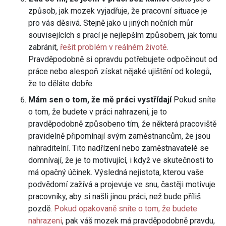
způsob, jak mozek vyjadřuje, že pracovní situace je
pro vás děsivá. Stejně jako u jiných nočních můr
souvisejících s prací je nejlepším způsobem, jak tomu
zabránit,
řešit problém v reálném životě
.
Pravděpodobně si opravdu potřebujete odpočinout od
práce nebo alespoň získat nějaké ujištění od kolegů,
že to děláte dobře.
Mám sen o tom, že mě práci vystřídají
Pokud sníte
o tom, že budete v práci nahrazeni, je to
pravděpodobně způsobeno tím, že některá pracoviště
pravidelně připomínají svým zaměstnancům, že jsou
nahraditelní. Tito nadřízení nebo zaměstnavatelé se
domnívají, že je to motivující, i když ve skutečnosti to
má opačný účinek. Výsledná nejistota, kterou vaše
podvědomí zažívá a projevuje ve snu, častěji motivuje
pracovníky, aby si našli jinou práci, než bude příliš
pozdě.
Pokud opakovaně sníte o tom, že budete
nahrazeni
, pak váš mozek má pravděpodobně pravdu,