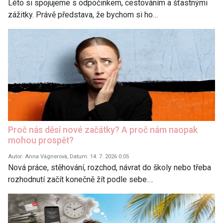
Léto si spojujeme s odpočinkem, cestováním a šťastnými
zážitky. Právě představa, že bychom si ho…
Proč nás děsí nové začátky? A proč nám naopak
mohou prospět?
Autor: Anna Vágnerová, Datum: 14. 7. 2026 0:05
Nová práce, stěhování, rozchod, návrat do školy nebo třeba
rozhodnutí začít konečně žít podle sebe.…