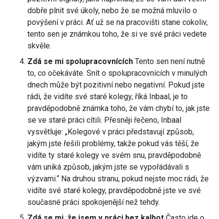
dobře plnit své úkoly, nebo že se možná mluvilo o
povýšení v práci. Ať už se na pracovišti stane cokoliv,
tento sen je známkou toho, že si ve své práci vedete
skvěle.
Zdá se mi spolupracovnících
Tento sen není nutně
to, co očekáváte. Snít o spolupracovnících v minulých
dnech může být pozitivní nebo negativní. Pokud jste
rádi, že vidíte své staré kolegy, říká Inbaal, je to
pravděpodobně známka toho, že vám chybí to, jak jste
se ve staré práci cítili. Přesněji řečeno, Inbaal
vysvětluje: „Kolegové v práci představují způsob,
jakým jste řešili problémy, takže pokud vás těší, že
vidíte ty staré kolegy ve svém snu, pravděpodobně
vám uniká způsob, jakým jste se vypořádávali s
výzvami.“ Na druhou stranu, pokud nejste moc rádi, že
vidíte své staré kolegy, pravděpodobně jste ve své
současné práci spokojenější než tehdy.
Zdá se mi, že jsem v práci bez kalhot
Často jde o