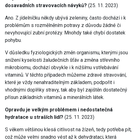
dosavadních stravovacích návyků?
(25. 11. 2023)
Ano. Z jídelníčku někdy ubývá zeleniny, často dochází i k
problémům s rozmělněním potravy z důvodu žádné či
nevyhovující zubní protézy. Mnohdy také chybí dostatek
pohybu.
V důsledku fyziologických změn organismu, kterými jsou
snížení kyselosti žaludečních šťáv a změna střevního
mikrobiomu, dochází obvykle i k nižšímu vstřebávání
vitaminů. V těchto případech můžeme zdravé stravování,
které je vždy nenahraditelným základem, podpořit i
vhodnými doplňky stravy, tak aby byl zajištěn dostatečný
přísun základních vitaminů a minerálních látek.
Opravdu je velkým problémem i nedostatečná
hydratace u straších lidí?
(25. 11. 2023)
S věkem většinou klesá citlivost na žízeň, tedy potřeba pít,
což může velmi snadno vést až k dehydrataci, která