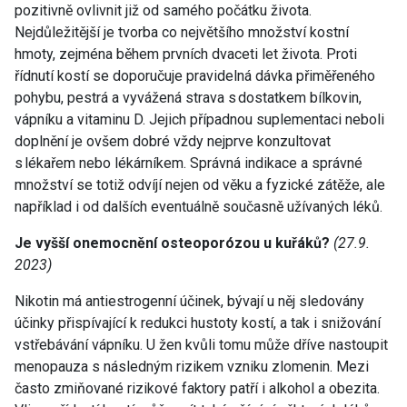
pozitivně ovlivnit již od samého počátku života.
Nejdůležitější je tvorba co největšího množství kostní
hmoty, zejména během prvních dvaceti let života. Proti
řídnutí kostí se doporučuje pravidelná dávka přiměřeného
pohybu, pestrá a vyvážená strava s dostatkem bílkovin,
vápníku a vitaminu D. Jejich případnou suplementaci neboli
doplnění je ovšem dobré vždy nejprve konzultovat
s lékařem nebo lékárníkem. Správná indikace a správné
množství se totiž odvíjí nejen od věku a fyzické zátěže, ale
například i od dalších eventuálně současně užívaných léků.
Je vyšší onemocnění osteoporózou u kuřáků?
(27.9.
2023)
Nikotin má antiestrogenní účinek, bývají u něj sledovány
účinky přispívající k redukci hustoty kostí, a tak i snižování
vstřebávání vápníku. U žen kvůli tomu může dříve nastoupit
menopauza s následným rizikem vzniku zlomenin. Mezi
často zmiňované rizikové faktory patří i alkohol a obezita.