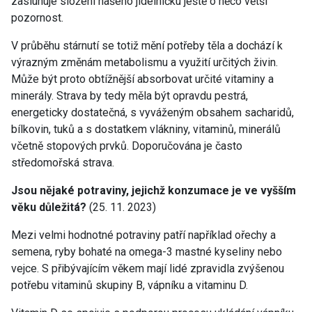
zasluhuje složení našeho jídelníčku ještě o něco větší
pozornost.
V průběhu stárnutí se totiž mění potřeby těla a dochází k
výrazným změnám metabolismu a využití určitých živin.
Může být proto obtížnější absorbovat určité vitaminy a
minerály. Strava by tedy měla být opravdu pestrá,
energeticky dostatečná, s vyváženým obsahem sacharidů,
bílkovin, tuků a s dostatkem vlákniny, vitaminů, minerálů
včetně stopových prvků. Doporučována je často
středomořská strava.
Jsou nějaké potraviny, jejichž konzumace je ve vyšším
věku důležitá?
(25. 11. 2023)
Mezi velmi hodnotné potraviny patří například ořechy a
semena, ryby bohaté na omega-3 mastné kyseliny nebo
vejce. S přibývajícím věkem mají lidé zpravidla zvýšenou
potřebu vitaminů skupiny B, vápníku a vitaminu D.