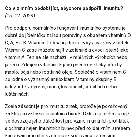
Co v zimním období jíst, abychom podpořili imunitu?
(15. 12. 2023)
Pro podporu normálního fungování imunitního systému je
dobré do jídelníčku zařadit potraviny s obsahem vitaminů D,
C, A, E a B. Vitamin D obsahují tučné ryby a vaječný žloutek.
Vitamin C zase můžete najít v zelenině a ovoci, stejně jako
vitamin A. Ten se ale nachází i v mléčných výrobcích nebo
játrech. Zdrojem vitaminu E jsou pšeničné klíčky, ořechy,
máslo, sója nebo rostlinné oleje. Společně s vitaminem C
se jedná o významný antioxidant. Vitaminy skupiny B
naleznete v sýrech, masu, kvasnicích, ořechách nebo
luštěninách.
Zcela zásadní je pro imunitu zinek, protože je považovaný
za klíč pro aktivaci imunitních buněk. Dalším je selen, u nějž
se dovozuje jeho důležitost pro vznik imunitních protilátek
a ochranu nejen imunitních buněk před oxidativním stresem.
Fungování imunitní systému je spojováno i s dalšími