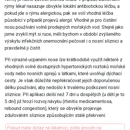
rýmy lékař nasazuje obvykle lokální antibiotickou léčbu, a
pokud jde o rýmu alergickou, pak se volí vhodná léčba
působící v případě projevů alergií. Vhodné je pro čistění
nosu používání volně prodejných mořských vod. Stejně jako
jsme zvyklí mýt si ruce, měli bychom v období zvýšeného
výskytu infekčních onemocnění pečovat i o nosní sliznici a
pravidelně ji čistit.
Při výrazně ucpaném nose lze krátkodobě využít některé z
vhodných volně dostupných hypertonických roztoků mořské
vody nebo nosních sprejů s látkami, které uvolňují dýchací
cesty. Je však důležité nepřekračovat jejich doporučenou
délku používání, aby nedošlo k trvalému poškození nosní
sliznice. Při aplikaci delší než 7 dní u dospělých (u dětí je to
5 dní) již hrozí rozvoj návyku (rhinitis medicamentosa,
rebound congestion), který se obvykle projevuje
zduřováním sliznice způsobujícím stálé překrvení.
Pokud máte dotaz na lékárnici, pište prosím na