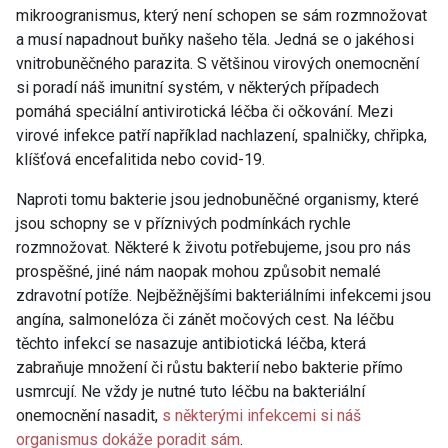
mikroogranismus, který není schopen se sám rozmnožovat
a musí napadnout buňky našeho těla. Jedná se o jakéhosi
vnitrobuněčného parazita. S většinou virových onemocnění
si poradí náš imunitní systém, v některých případech
pomáhá speciální antivirotická léčba či očkování. Mezi
virové infekce patří například nachlazení, spalničky, chřipka,
klíšťová encefalitida nebo covid-19.
Naproti tomu bakterie jsou jednobuněčné organismy, které
jsou schopny se v příznivých podmínkách rychle
rozmnožovat. Některé k životu potřebujeme, jsou pro nás
prospěšné, jiné nám naopak mohou způsobit nemalé
zdravotní potíže. Nejběžnějšími bakteriálními infekcemi jsou
angína, salmonelóza či zánět močových cest. Na léčbu
těchto infekcí se nasazuje antibiotická léčba, která
zabraňuje množení či růstu bakterií nebo bakterie přímo
usmrcují. Ne vždy je nutné tuto léčbu na bakteriální
onemocnění nasadit,
s některými infekcemi si náš
organismus dokáže poradit sám
.