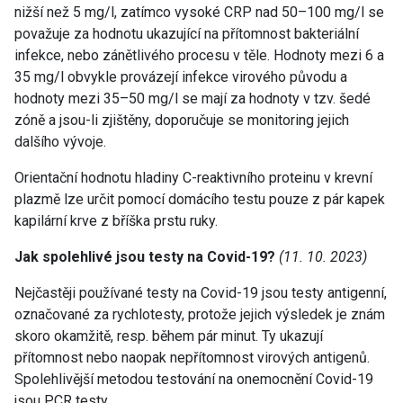
nižší než 5 mg/l, zatímco vysoké CRP nad 50–100 mg/l se
považuje za hodnotu ukazující na přítomnost bakteriální
infekce, nebo zánětlivého procesu v těle. Hodnoty mezi 6 a
35 mg/l obvykle provázejí infekce virového původu a
hodnoty mezi 35–50 mg/l se mají za hodnoty v tzv. šedé
zóně a jsou-li zjištěny, doporučuje se monitoring jejich
dalšího vývoje.
Orientační hodnotu hladiny C-reaktivního proteinu v krevní
plazmě lze určit pomocí domácího testu pouze z pár kapek
kapilární krve z bříška prstu ruky.
Jak spolehlivé jsou testy na Covid-19?
(11. 10. 2023)
Nejčastěji používané testy na Covid-19 jsou testy antigenní,
označované za rychlotesty, protože jejich výsledek je znám
skoro okamžitě, resp. během pár minut. Ty ukazují
přítomnost nebo naopak nepřítomnost virových antigenů.
Spolehlivější metodou testování na onemocnění Covid-19
jsou PCR testy.