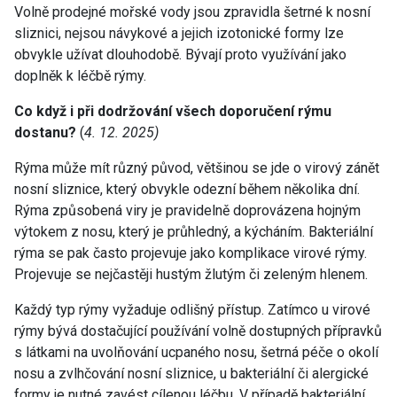
Volně prodejné mořské vody jsou zpravidla šetrné k nosní
sliznici, nejsou návykové a jejich izotonické formy lze
obvykle užívat dlouhodobě. Bývají proto využívání jako
doplněk k léčbě rýmy.
Co když i při dodržování všech doporučení rýmu
dostanu?
(
4. 12. 2025)
Rýma může mít různý původ, většinou se jde o virový zánět
nosní sliznice, který obvykle odezní během několika dní.
Rýma způsobená viry je pravidelně doprovázena hojným
výtokem z nosu, který je průhledný, a kýcháním. Bakteriální
rýma se pak často projevuje jako komplikace virové rýmy.
Projevuje se nejčastěji hustým žlutým či zeleným hlenem.
Každý typ rýmy vyžaduje odlišný přístup. Zatímco u virové
rýmy bývá dostačující používání volně dostupných přípravků
s látkami na uvolňování ucpaného nosu, šetrná péče o okolí
nosu a zvlhčování nosní sliznice, u bakteriální či alergické
formy je nutné zavést cílenou léčbu. V případě bakteriální