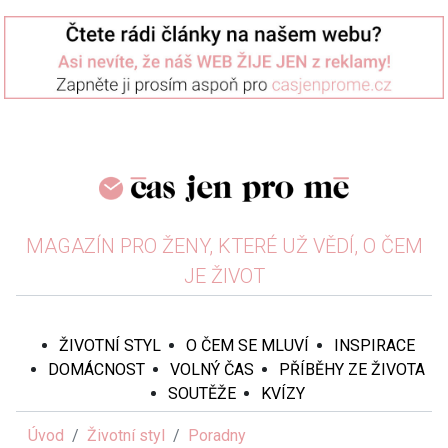
MAGAZÍN PRO ŽENY, KTERÉ UŽ VĚDÍ, O ČEM
JE ŽIVOT
ŽIVOTNÍ STYL
O ČEM SE MLUVÍ
INSPIRACE
DOMÁCNOST
VOLNÝ ČAS
PŘÍBĚHY ZE ŽIVOTA
SOUTĚŽE
KVÍZY
Úvod
Životní styl
Poradny