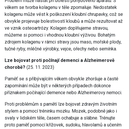
Problém může nastat při bolesti pohybového aparátu. S
věkem se tvorba kolagenu v těle zpomaluje. Nedostatek
kolagenu může vést k poškození kloubní chrupavky, což se
obvykle projevuje bolestivostí kloubů a může rezultovat až
ve vznik osteoartrózy. Kolagen doplňujeme stravou,
můžeme si pomoci i vhodnou kloubní výživou. Bohatým
zdrojem kolagenu v rámci stravy jsou maso, mořské plody,
tučné ryby, mléčné výrobky, vejce, ořechy nebo semínka.
Lze bojovat proti počínají demenci a Alzheimerově
chorobě?
(25. 11. 2023)
Paměť se s přibývajícím věkem obvykle zhoršuje a časté
zapomínání může být v některých případech dokonce
příznakem počínající demence nebo Alzheimerovy nemoci.
Proti problémům s pamětí lze bojovat zdravým životním
stylem a pomocí tréninku mozku. Mozek, podobně jako i
svaly v lidském těle, časem ochabuje a slábne. Trénujte
proto paměť pomocí křížovek, sudoku, hlavolamů a učením