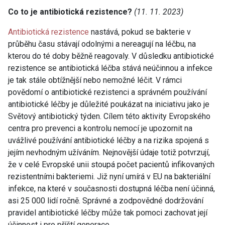
Co to je antibiotická rezistence?
(11. 11. 2023)
Antibiotická rezistence
nastává, pokud se bakterie v
průběhu času stávají odolnými a nereagují na léčbu, na
kterou do té doby běžně reagovaly. V důsledku antibiotické
rezistence se antibiotická léčba stává neúčinnou a infekce
je tak stále obtížnější nebo nemožné léčit. V rámci
povědomí o antibiotické rezistenci a správném používání
antibiotické léčby je důležité poukázat na iniciativu jako je
Světový antibiotický týden. Cílem této aktivity Evropského
centra pro prevenci a kontrolu nemocí je upozornit na
uvážlivé používání antibiotické léčby a na rizika spojená s
jejím nevhodným užíváním. Nejnovější údaje totiž potvrzují,
že v celé Evropské unii stoupá počet pacientů infikovaných
rezistentními bakteriemi. Již nyní umírá v EU na bakteriální
infekce, na které v současnosti dostupná léčba není účinná,
asi 25 000 lidí ročně. Správné a zodpovědné dodržování
pravidel antibiotické léčby může tak pomoci zachovat její
účinnost i pro příští generace.