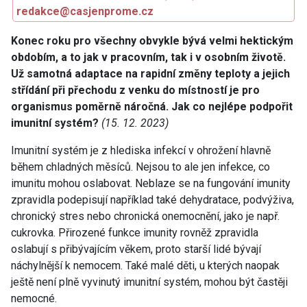
redakce@casjenprome.cz
Konec roku pro všechny obvykle bývá velmi hektickým
obdobím, a to jak v pracovním, tak i v osobním životě.
Už samotná adaptace na rapidní změny teploty a jejich
střídání při přechodu z venku do místností je pro
organismus poměrně náročná. Jak co nejlépe podpořit
imunitní systém?
(15. 12. 2023)
Imunitní systém je z hlediska infekcí v ohrožení hlavně
během chladných měsíců. Nejsou to ale jen infekce, co
imunitu mohou oslabovat. Neblaze se na fungování imunity
zpravidla podepisují například také dehydratace, podvýživa,
chronický stres nebo chronická onemocnění, jako je např.
cukrovka. Přirozené funkce imunity rovněž zpravidla
oslabují s přibývajícím věkem, proto starší lidé bývají
náchylnější k nemocem. Také malé děti, u kterých naopak
ještě není plně vyvinutý imunitní systém, mohou být častěji
nemocné.