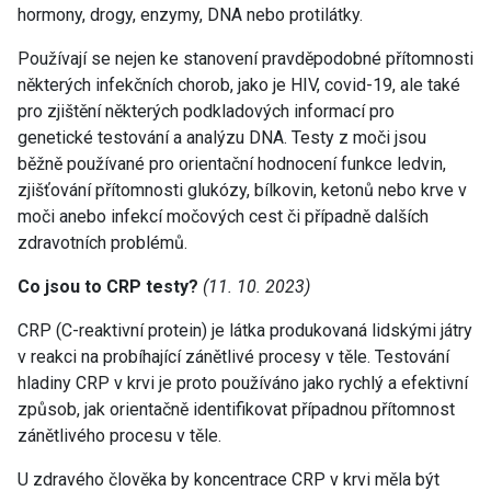
hormony, drogy, enzymy, DNA nebo protilátky.
Používají se nejen ke stanovení pravděpodobné přítomnosti
některých infekčních chorob, jako je HIV, covid-19, ale také
pro zjištění některých podkladových informací pro
genetické testování a analýzu DNA. Testy z moči jsou
běžně používané pro orientační hodnocení funkce ledvin,
zjišťování přítomnosti glukózy, bílkovin, ketonů nebo krve v
moči anebo infekcí močových cest či případně dalších
zdravotních problémů.
Co jsou to CRP testy?
(11. 10. 2023)
CRP (C-reaktivní protein) je látka produkovaná lidskými játry
v reakci na probíhající zánětlivé procesy v těle. Testování
hladiny CRP v krvi je proto používáno jako rychlý a efektivní
způsob, jak orientačně identifikovat případnou přítomnost
zánětlivého procesu v těle.
U zdravého člověka by koncentrace CRP v krvi měla být