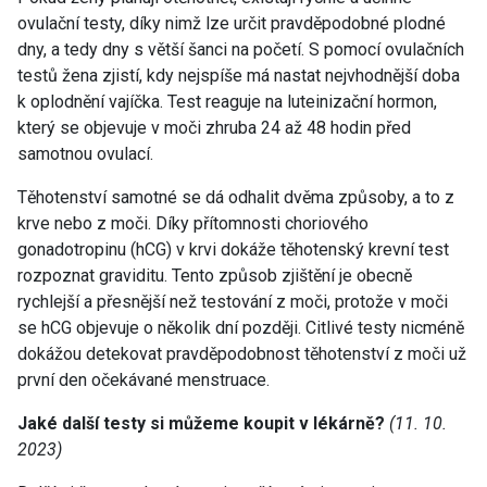
ovulační testy, díky nimž lze určit pravděpodobné plodné
dny, a tedy dny s větší šanci na početí. S pomocí ovulačních
testů žena zjistí, kdy nejspíše má nastat nejvhodnější doba
k oplodnění vajíčka. Test reaguje na luteinizační hormon,
který se objevuje v moči zhruba 24 až 48 hodin před
samotnou ovulací.
Těhotenství samotné se dá odhalit dvěma způsoby, a to z
krve nebo z moči. Díky přítomnosti choriového
gonadotropinu (hCG) v krvi dokáže těhotenský krevní test
rozpoznat graviditu. Tento způsob zjištění je obecně
rychlejší a přesnější než testování z moči, protože v moči
se hCG objevuje o několik dní později. Citlivé testy nicméně
dokážou detekovat pravděpodobnost těhotenství z moči už
první den očekávané menstruace.
Jaké další testy si můžeme koupit v lékárně?
(11. 10.
2023)