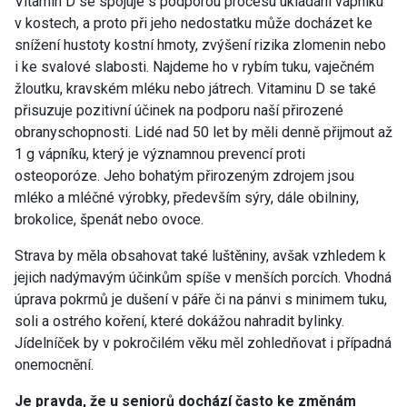
Vitamin D se spojuje s podporou procesu ukládání vápníku
v kostech, a proto při jeho nedostatku může docházet ke
snížení hustoty kostní hmoty, zvýšení rizika zlomenin nebo
i ke svalové slabosti. Najdeme ho v rybím tuku, vaječném
žloutku, kravském mléku nebo játrech. Vitaminu D se také
přisuzuje pozitivní účinek na podporu naší přirozené
obranyschopnosti. Lidé nad 50 let by měli denně přijmout až
1 g vápníku, který je významnou prevencí proti
osteoporóze. Jeho bohatým přirozeným zdrojem jsou
mléko a mléčné výrobky, především sýry, dále obilniny,
brokolice, špenát nebo ovoce.
Strava by měla obsahovat také luštěniny, avšak vzhledem k
jejich nadýmavým účinkům spíše v menších porcích. Vhodná
úprava pokrmů je dušení v páře či na pánvi s minimem tuku,
soli a ostrého koření, které dokážou nahradit bylinky.
Jídelníček by v pokročilém věku měl zohledňovat i případná
onemocnění.
Je pravda, že u seniorů dochází často ke změnám