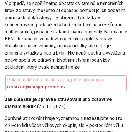
V případě, že nepřijímáme dostatek vitaminů a minerálních
látek ze stravy, můžeme si dočasně pomoci jejich dodáním
pomocí doplňků stravy. Ty obsahují tyto látky v
koncentrované podobě, a to buď jednotlivě nebo ve formě
multivitaminů, případně i v kombinaci s minerály. Například v
BENU lékárnách lze nalézt i speciální doplňky stravy
obsahující nejen vitaminy, minerální látky, ale např. již
zmíněné výtažky z hub a bylin. Nicméně, pestrá a vyvážená
strava spolu se zdravým životním stylem jsou vždy
základem, který trvale nahradit nelze.
Pokud máte dotaz na lékárnici, pište prosím na
redakce@casjenprome.cz
Jak důležité je správné stravování pro zdraví ve
starším věku?
(25. 11. 2023)
Správné stravování hraje významnou a nezastupitelnou roli
v životě lidí všech věkových skupin, ale v pokročilém věku