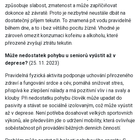
způsobuje slabost, zmatenost a může zapříčiňovat
dokonce až závratě. Proto je nezbytné neustále dbát na
dostatečný příjem tekutin. To znamená pít vodu pravidelně
během dne, a to i bez většího pocitu žízně. Vhodné je
zároveň omezit konzumaci kofeinu a alkoholu, které
přirozeně zvyšují ztrátu tekutin.
Může nedostatek pohybu u seniorů vyústit až v
deprese?
(25. 11. 2023)
Pravidelná fyzická aktivita podporuje uchování přirozeného
zdraví a fungování srdce a cév, pomáhá snižovat stres,
přispívá ke zlepšení nálady a má pozitivní vliv i na svaly a
klouby. Při nedostatku pohybu člověk může upadat do
pasivity a stávat se sociálně izolovaným, což může vyústit
až v deprese. Není potřeba dosahovat velkých sportovních
výkonů, ale především jde o udržení mobility, která ovlivňuje
soběstačnost při provádění běžných denních činností.