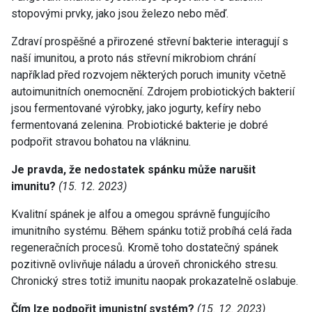
stopovými prvky, jako jsou železo nebo měď.
Zdraví prospěšné a přirozené střevní bakterie interagují s
naší imunitou, a proto nás střevní mikrobiom chrání
například před rozvojem některých poruch imunity včetně
autoimunitních onemocnění. Zdrojem probiotických bakterií
jsou fermentované výrobky, jako jogurty, kefíry nebo
fermentovaná zelenina. Probiotické bakterie je dobré
podpořit stravou bohatou na vlákninu.
Je pravda, že nedostatek spánku může narušit
imunitu?
(15. 12. 2023)
Kvalitní spánek je alfou a omegou správně fungujícího
imunitního systému. Během spánku totiž probíhá celá řada
regeneračních procesů. Kromě toho dostatečný spánek
pozitivně ovlivňuje náladu a úroveň chronického stresu.
Chronický stres totiž imunitu naopak prokazatelně oslabuje.
Čím lze podpořit imunistní systém?
(15. 12. 2023)