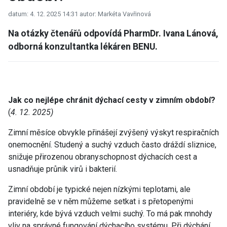
datum: 4. 12. 2025 14:31
autor: Markéta Vavřinová
Na otázky čtenářů odpovídá PharmDr. Ivana Lánová,
odborná konzultantka lékáren BENU.
Jak co nejlépe chránit dýchací cesty v zimním období?
(
4. 12. 2025)
Zimní měsíce obvykle přinášejí zvýšený výskyt respiračních
onemocnění. Studený a suchý vzduch často dráždí sliznice,
snižuje přirozenou obranyschopnost dýchacích cest a
usnadňuje průnik virů i bakterií.
Zimní období je typické nejen nízkými teplotami, ale
pravidelně se v něm můžeme setkat i s přetopenými
interiéry, kde bývá vzduch velmi suchý. To má pak mnohdy
vliv na správné fungování dýchacího systému. Při dýchání