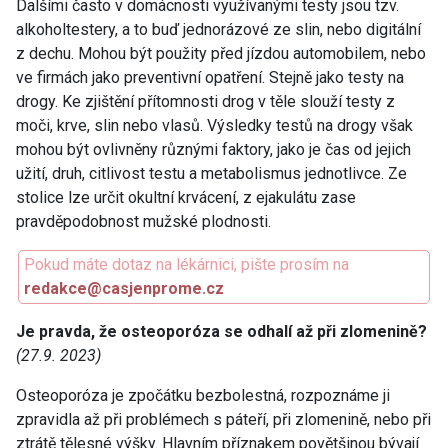
Dalšími často v domácnosti využívanými testy jsou tzv.
alkoholtestery, a to buď jednorázové ze slin, nebo digitální
z dechu. Mohou být použity před jízdou automobilem, nebo
ve firmách jako preventivní opatření. Stejně jako testy na
drogy. Ke zjištění přítomnosti drog v těle slouží testy z
moči, krve, slin nebo vlasů. Výsledky testů na drogy však
mohou být ovlivněny různými faktory, jako je čas od jejich
užití, druh, citlivost testu a metabolismus jednotlivce. Ze
stolice lze určit okultní krvácení, z ejakulátu zase
pravděpodobnost mužské plodnosti.
Pokud máte dotaz na lékárnici, pište prosím na
redakce@casjenprome.cz
Je pravda, že osteoporóza se odhalí až při zlomenině?
(27.9. 2023)
Osteoporóza je zpočátku bezbolestná, rozpoznáme ji
zpravidla až při problémech s páteří, při zlomenině, nebo při
ztrátě tělesné výšky. Hlavním příznakem povětšinou bývají