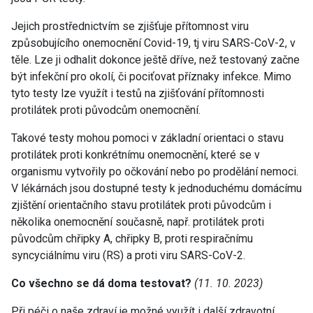
Jejich prostřednictvím se zjišťuje přítomnost viru
způsobujícího onemocnění Covid-19, tj viru SARS-CoV-2, v
těle. Lze ji odhalit dokonce ještě dříve, než testovaný začne
být infekční pro okolí, či pociťovat příznaky infekce. Mimo
tyto testy lze využít i testů na zjišťování přítomnosti
protilátek proti původcům onemocnění.
Takové testy mohou pomoci v základní orientaci o stavu
protilátek proti konkrétnímu onemocnění, které se v
organismu vytvořily po očkování nebo po prodělání nemoci.
V lékárnách jsou dostupné testy k jednoduchému domácímu
zjištění orientačního stavu protilátek proti původcům i
několika onemocnění současně, např. protilátek proti
původcům chřipky A, chřipky B, proti respiračnímu
syncyciálnímu viru (RS) a proti viru SARS-CoV-2.
Co všechno se dá doma testovat?
(11. 10. 2023)
Při péči o naše zdraví je možné využít i další zdravotní