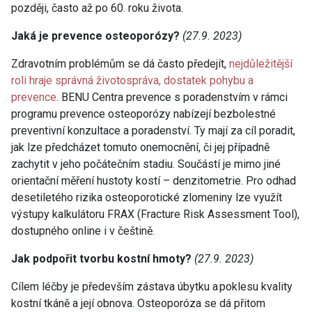
později, často až po 60. roku života.
Jaká je prevence osteoporózy?
(27.9. 2023)
Zdravotním problémům se dá často předejít,
nejdůležitější
roli hraje správná životospráva, dostatek pohybu a
prevence
. BENU Centra prevence s poradenstvím v rámci
programu prevence osteoporózy nabízejí bezbolestné
preventivní konzultace a poradenství. Ty mají za cíl poradit,
jak lze předcházet tomuto onemocnění, či jej případně
zachytit v jeho počátečním stadiu. Součástí je mimo jiné
orientační měření hustoty kostí – denzitometrie. Pro odhad
desetiletého rizika osteoporotické zlomeniny lze využít
výstupy kalkulátoru FRAX (Fracture Risk Assessment Tool),
dostupného online i v češtině.
Jak podpořit tvorbu kostní hmoty?
(27.9. 2023)
Cílem léčby je především zástava úbytku a poklesu kvality
kostní tkáně a její obnova. Osteoporóza se dá přitom