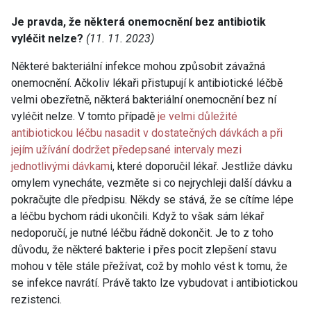
Je pravda, že některá onemocnění bez antibiotik
vyléčit nelze?
(11. 11. 2023)
Některé bakteriální infekce mohou způsobit závažná
onemocnění. Ačkoliv lékaři přistupují k antibiotické léčbě
velmi obezřetně, některá bakteriální onemocnění bez ní
vyléčit nelze. V tomto případě
je velmi důležité
antibiotickou léčbu nasadit v dostatečných dávkách a při
jejím užívání dodržet předepsané intervaly mezi
jednotlivými dávkam
i, které doporučil lékař. Jestliže dávku
omylem vynecháte, vezměte si co nejrychleji další dávku a
pokračujte dle předpisu. Někdy se stává, že se cítíme lépe
a léčbu bychom rádi ukončili. Když to však sám lékař
nedoporučí, je nutné léčbu řádně dokončit. Je to z toho
důvodu, že některé bakterie i přes pocit zlepšení stavu
mohou v těle stále přežívat, což by mohlo vést k tomu, že
se infekce navrátí. Právě takto lze vybudovat i antibiotickou
rezistenci.