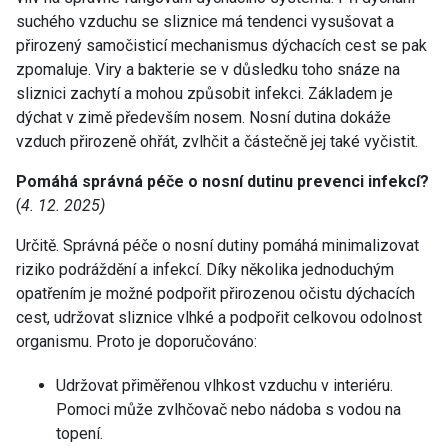
suchého vzduchu se sliznice má tendenci vysušovat a
přirozený samočisticí mechanismus dýchacích cest se pak
zpomaluje. Viry a bakterie se v důsledku toho snáze na
sliznici zachytí a mohou způsobit infekci. Základem je
dýchat v zimě především nosem. Nosní dutina dokáže
vzduch přirozeně ohřát, zvlhčit a částečně jej také vyčistit.
Pomáhá správná péče o nosní dutinu prevenci infekcí?
(
4. 12. 2025)
Určitě. Správná péče o nosní dutiny pomáhá minimalizovat
riziko podráždění a infekcí. Díky několika jednoduchým
opatřením je možné podpořit přirozenou očistu dýchacích
cest, udržovat sliznice vlhké a podpořit celkovou odolnost
organismu. Proto je doporučováno:
Udržovat přiměřenou vlhkost vzduchu v interiéru.
Pomoci může zvlhčovač nebo nádoba s vodou na
topení.