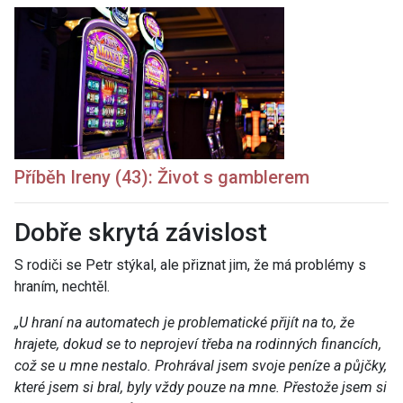
Příběh Ireny (43): Život s gamblerem
Dobře skrytá závislost
S rodiči se Petr stýkal, ale přiznat jim, že má problémy s
hraním, nechtěl.
„
U hraní na automatech je problematické přijít na to, že
hrajete, dokud se to neprojeví třeba na rodinných financích,
což se u mne nestalo. Prohrával jsem svoje peníze a půjčky,
které jsem si bral, byly vždy pouze na mne. Přestože jsem si