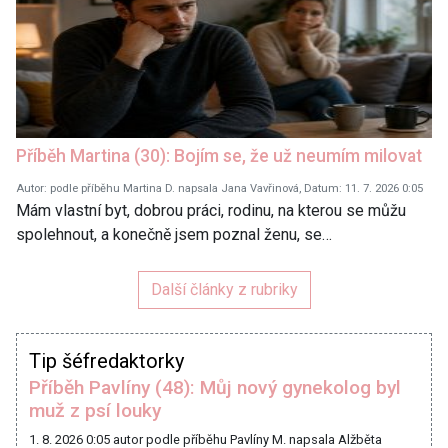
Příběh Martina (30): Bojím se, že už neumím milovat
Autor: podle příběhu Martina D. napsala Jana Vavřinová, Datum: 11. 7. 2026 0:05
Mám vlastní byt, dobrou práci, rodinu, na kterou se můžu
spolehnout, a konečně jsem poznal ženu, se…
Další články z rubriky
Tip šéfredaktorky
Příběh Pavlíny (48): Můj nový gynekolog byl
muž z psí louky
1. 8. 2026 0:05
autor podle příběhu Pavlíny M. napsala Alžběta