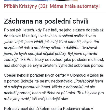
Příběh Kristýny (32): Máma hrála automaty!
Záchrana na poslední chvíli
Po asi pěti letech, kdy Petr hrál, se jeho situace dostala až
do takové fáze, kdy uvažoval o ukončení svého života.
„
Jako voják jsem věděl, jak svůj život ukončit, abych tím
nezpůsobil šok a problémy někomu dalšímu. Uvažoval
jsem, že bych spolykal nějaké prášky. Byl jsem opravdu
zoufalý
,
“
říká Petr, který se rozhodl jako poslední možnost,
než skoncuje se svým životem, vyhledat odbornou pomoc.
Obešel několik poradenských center v Olomouci a žádal je
o pomoc. Bohužel té se mu nedostávalo.
„
Potřeboval jsem
si s někým promluvit ihned. Nikdo z odborníků mi ale
nechtěl pomoci, nebo až třeba za půl roku. To už by ale pro
mě bylo pozdě
,
“
líčí svůj tehdejší stav.
Petr se vracel domů kolem centra Podaných rukou v