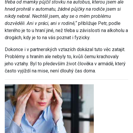
třeba od mamky půjčil stovku na autobus, kterou jsem ale
hned prohrál v automatu, žádné půjčky na rodiče jsem si
nikdy nebral. Nechtěl jsem, aby se o mém problému
dozvěděli
.
Ani v práci, ani v rodině,“
přibližuje Petr, podle
kterého je to u hraní jiné, než třeba u závislosti na alkoholu a
drogách, kdy je to na vás poznat i fyzicky.
Dokonce i v partnerských vztazích dokázal tuto věc zatajit.
Problémy s hraním ale nebyly to, kvůli čemu krachovaly
jeho vztahy. Byl to především život člověka v armádě, který
často vyjíždí na mise, není dlouhý čas doma.