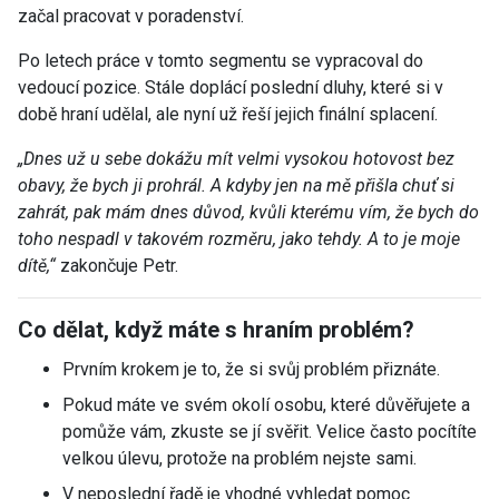
začal pracovat v poradenství.
Po letech práce v tomto segmentu se vypracoval do
vedoucí pozice. Stále doplácí poslední dluhy, které si v
době hraní udělal, ale nyní už řeší jejich finální splacení.
„
Dnes už u sebe dokážu mít velmi vysokou hotovost bez
obavy, že bych ji prohrál. A kdyby jen na mě přišla chuť si
zahrát, pak mám dnes důvod, kvůli kterému vím, že bych do
toho nespadl v takovém rozměru, jako tehdy. A to je moje
dítě,“
zakončuje Petr.
Co dělat, když máte s hraním problém?
Prvním krokem je to, že si svůj problém přiznáte.
Pokud máte ve svém okolí osobu, které důvěřujete a
pomůže vám, zkuste se jí svěřit. Velice často pocítíte
velkou úlevu, protože na problém nejste sami.
V neposlední řadě je vhodné vyhledat pomoc