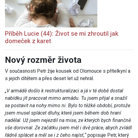
Příběh Lucie (44): Život se mi zhroutil jak
domeček z karet
Nový rozměr života
V současnosti Petr žije kousek od Olomouce s přítelkyní a
s jejich dítětem a přes deset let už nehrál.
„
V armádě došlo k restrukturalizaci a já v té době dostal
nabídku jít pracovat mimo armádu. Tu jsem přijal a snažil
se postavit na nohy mimo ni. Bylo to těžké období, protože
jsem musel splácet dluhy, které jsem během dob hraní
nadělal. Už jsem nejezdil na mise, ze kterých bych finančně
vše dorovnal. Ze začátku jsem měl i dvě práce, abych zvládl
řádně splácet a měl se i z čeho najíst
,
“
popisuje Petr, který