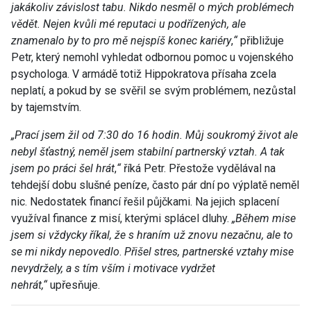
jakákoliv závislost tabu. Nikdo nesměl o mých problémech
vědět. Nejen kvůli mé reputaci u podřízených, ale
znamenalo by to pro mě nejspíš konec kariéry
,
“
přibližuje
Petr, který nemohl vyhledat odbornou pomoc u vojenského
psychologa. V armádě totiž Hippokratova přísaha zcela
neplatí, a pokud by se svěřil se svým problémem, nezůstal
by tajemstvím.
„P
rací jsem žil od 7:30 do 16 hodin. Můj soukromý život ale
nebyl šťastný, neměl jsem stabilní partnerský vztah. A tak
jsem po práci šel hrát
,
“
říká Petr. Přestože vydělával na
tehdejší dobu slušné peníze, často pár dní po výplatě neměl
nic. Nedostatek financí řešil půjčkami. Na jejich splacení
využíval finance z misí, kterými splácel dluhy.
„
Během mise
jsem si vždycky říkal, že s hraním už znovu nezačnu, ale to
se mi nikdy nepovedlo
.
Přišel stres, partnerské vztahy mise
nevydržely, a s tím vším i motivace vydržet
nehrát,“
upřesňuje.