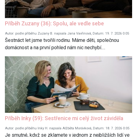
Příběh Zuzany (36): Spolu, ale vedle sebe
Autor: podle příběhu Zuzany B. napsala Jana Vavřinová, Datum: 19. 7. 2026 0:05
Šestnáct let jsme tvořili rodinu. Máme děti, společnou
domácnost a na první pohled nám nic nechybí.…
Příběh Inky (59): Sestřenice mi celý život záviděla
Autor: podle příběhu Inky H. napsala Alžběta Morávková, Datum: 18. 7. 2026 0:05
Je smutné, když se zklamete v jednom z nejbližších lidí ve