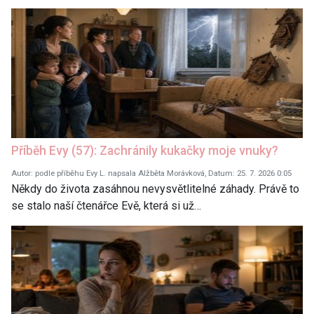
Příběh Evy (57): Zachránily kukačky moje vnuky?
Autor: podle příběhu Evy L. napsala Alžběta Morávková, Datum: 25. 7. 2026 0:05
Někdy do života zasáhnou nevysvětlitelné záhady. Právě to
se stalo naší čtenářce Evě, která si už…