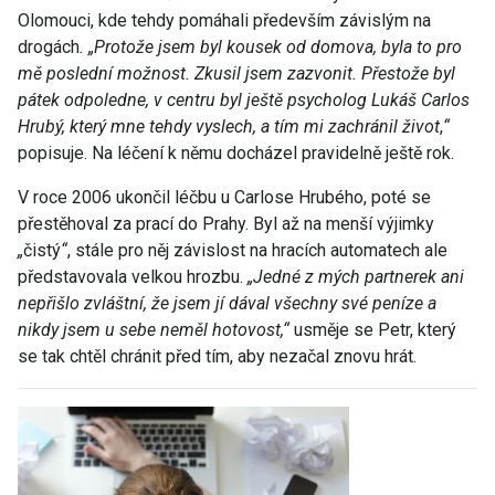
Olomouci, kde tehdy pomáhali především závislým na
drogách
.
„
Protože jsem byl kousek od domova, byla to pro
mě poslední možnost. Zkusil jsem zazvonit. Přestože byl
pátek odpoledne, v centru byl ještě psycholog Lukáš Carlos
Hrubý, který mne tehdy vyslech, a tím mi zachránil život
,
“
popisuje. Na léčení k němu docházel pravidelně ještě rok.
V roce 2006 ukončil léčbu u Carlose Hrubého, poté se
přestěhoval za prací do Prahy. Byl až na menší výjimky
„
čistý
“
, stále pro něj závislost na hracích automatech ale
představovala velkou hrozbu.
„
Jedné z mých partnerek ani
nepřišlo zvláštní, že jsem jí dával všechny své peníze a
nikdy jsem u sebe neměl hotovost,“
usměje se Petr, který
se tak chtěl chránit před tím, aby nezačal znovu hrát.