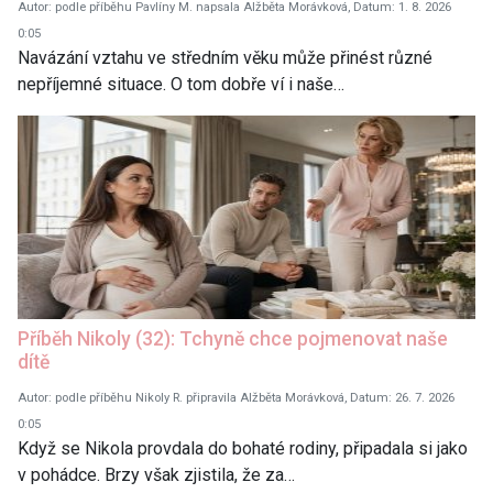
Autor: podle příběhu Pavlíny M. napsala Alžběta Morávková, Datum: 1. 8. 2026
0:05
Navázání vztahu ve středním věku může přinést různé
nepříjemné situace. O tom dobře ví i naše…
Příběh Nikoly (32): Tchyně chce pojmenovat naše
dítě
Autor: podle příběhu Nikoly R. připravila Alžběta Morávková, Datum: 26. 7. 2026
0:05
Když se Nikola provdala do bohaté rodiny, připadala si jako
v pohádce. Brzy však zjistila, že za…