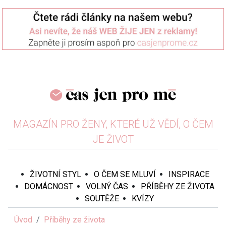
MAGAZÍN PRO ŽENY, KTERÉ UŽ VĚDÍ, O ČEM
JE ŽIVOT
ŽIVOTNÍ STYL
O ČEM SE MLUVÍ
INSPIRACE
DOMÁCNOST
VOLNÝ ČAS
PŘÍBĚHY ZE ŽIVOTA
SOUTĚŽE
KVÍZY
Úvod
Příběhy ze života