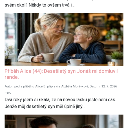
svém okolí. Někdy to ovšem trvá i…
Příběh Alice (44): Desetiletý syn Jonáš mi domluvil
rande.
Autor: podle příběhu Alice B. připravila Alžběta Morávková, Datum: 12. 7. 2026
0:05
Dva roky jsem si říkala, že na novou lásku ještě není čas.
Jenže můj desetiletý syn měl úplně jiný…