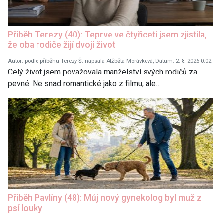
Příběh Terezy (40): Teprve ve čtyřiceti jsem zjistila,
že oba rodiče žijí dvojí život
Autor: podle příběhu Terezy Š. napsala Alžběta Morávková, Datum: 2. 8. 2026 0:02
Celý život jsem považovala manželství svých rodičů za
pevné. Ne snad romantické jako z filmu, ale…
Příběh Pavlíny (48): Můj nový gynekolog byl muž z
psí louky