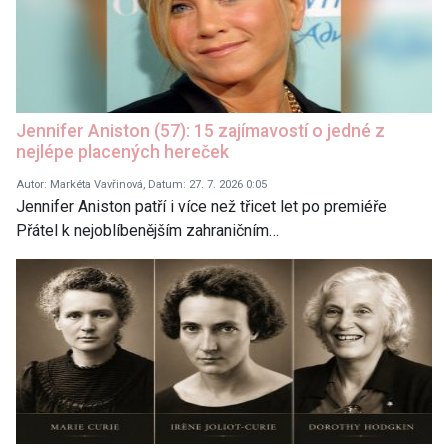
Jennifer Aniston (57): 15 zajímavostí o jedné z
nejlépe placených hereček
Autor: Markéta Vavřinová, Datum: 27. 7. 2026 0:05
Jennifer Aniston patří i více než třicet let po premiéře
Přátel k nejoblíbenějším zahraničním…