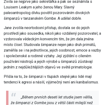
Živila se nejprve jako sekretářka a pak se seznámila s
Louisem Leakym a jeho ženou Mary. Slavný
paleoantropolog dívku pověřil pozorováním divokých
šimpanzů v tanzanském Gombe. A udělal dobře.
Jane zvolila neortodoxní přístup, dostala se do jejich
prostředí jako sousedka, nikoli jako vzdálený pozorovatel, a
vzdorovala vědeckým konvencím tím, že jim dala jména
místo čísel. Studovala šimpanze nejen jako druh primátů,
zaměřila se i na jednotlivce, jejich osobnost, emoce a vazby
i společenské a rodinné vztahy. Její zjištění o cíleném
používání nástrojů a jejich výrobě u šimpanzů zůstávají
jedním z nejdůležitějších objevů ve světě primatologie.
Přišla na to, že šimpanzi v tlupách stejně jako lidé mají
tendenci k agresi a násilí, výjimečný není ani kanibalismus.
„
Během prvních deseti let studie jsem věřila,
že šimpanzi z Gombe jsou z větší části milejší než