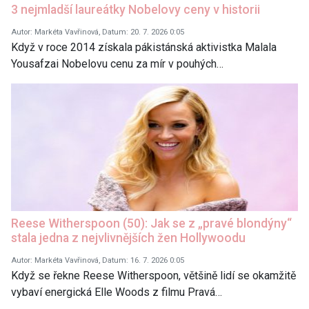
3 nejmladší laureátky Nobelovy ceny v historii
Autor: Markéta Vavřinová, Datum: 20. 7. 2026 0:05
Když v roce 2014 získala pákistánská aktivistka Malala
Yousafzai Nobelovu cenu za mír v pouhých…
Reese Witherspoon (50): Jak se z „pravé blondýny“
stala jedna z nejvlivnějších žen Hollywoodu
Autor: Markéta Vavřinová, Datum: 16. 7. 2026 0:05
Když se řekne Reese Witherspoon, většině lidí se okamžitě
vybaví energická Elle Woods z filmu Pravá…