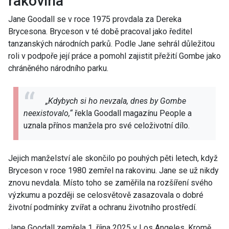
rakovina
Jane Goodall se v roce 1975 provdala za Dereka
Brycesona. Bryceson v té době pracoval jako ředitel
tanzanských národních parků. Podle Jane sehrál důležitou
roli v podpoře její práce a pomohl zajistit přežití Gombe jako
chráněného
národního parku
.
„Kdybych si ho nevzala, dnes by Gombe
neexistovalo,“
řekla Goodall magazínu People a
uznala přínos manžela pro své celoživotní dílo.
Jejich manželství ale skončilo po pouhých pěti letech, když
Bryceson v roce 1980 zemřel na rakovinu. Jane se už nikdy
znovu nevdala. Místo toho se zaměřila na rozšíření svého
výzkumu a později se celosvětově zasazovala o dobré
životní podmínky zvířat a ochranu životního prostředí.
Jane Goodall zemřela 1. října 2025 v Los Angeles. Kromě