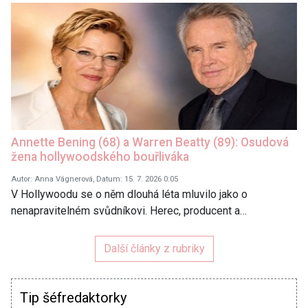
Annette Bening (68) a Warren Beatty (89): Osudová
žena hollywoodského bouřliváka
Autor: Anna Vágnerová, Datum: 15. 7. 2026 0:05
V Hollywoodu se o něm dlouhá léta mluvilo jako o
nenapravitelném svůdníkovi. Herec, producent a…
Další články z rubriky
Tip šéfredaktorky