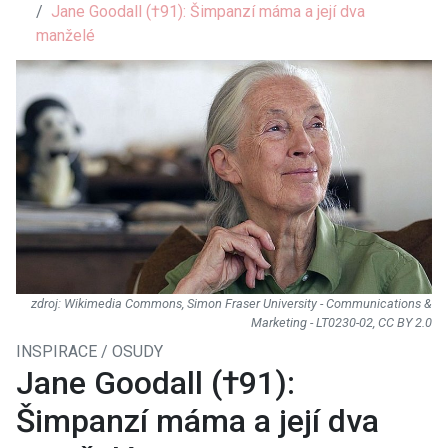
Jane Goodall (†91): Šimpanzí máma a její dva
manželé
Wikimedia Commons, Simon Fraser University - Communications &
Marketing - LT0230-02, CC BY 2.0
INSPIRACE / OSUDY
Jane Goodall (†91):
Šimpanzí máma a její dva