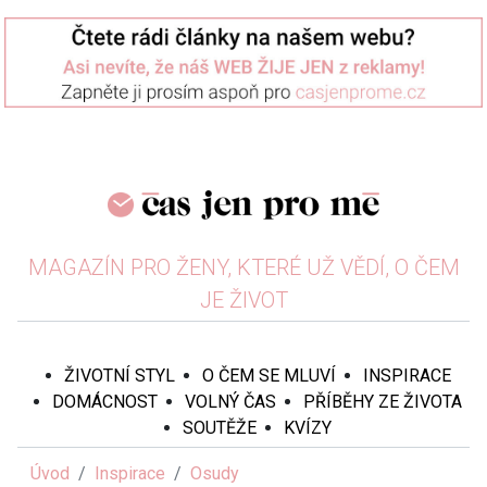
MAGAZÍN PRO ŽENY, KTERÉ UŽ VĚDÍ, O ČEM
JE ŽIVOT
ŽIVOTNÍ STYL
O ČEM SE MLUVÍ
INSPIRACE
DOMÁCNOST
VOLNÝ ČAS
PŘÍBĚHY ZE ŽIVOTA
SOUTĚŽE
KVÍZY
Úvod
Inspirace
Osudy