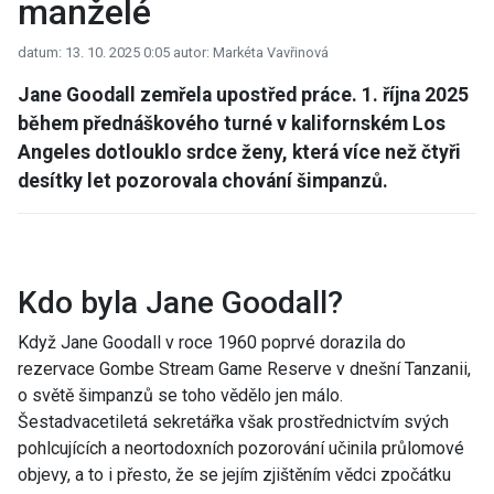
manželé
datum: 13. 10. 2025 0:05
autor: Markéta Vavřinová
Jane Goodall zemřela upostřed práce. 1. října 2025
během přednáškového turné v kalifornském Los
Angeles dotlouklo srdce ženy, která více než čtyři
desítky let pozorovala chování šimpanzů.
Kdo byla Jane Goodall?
Když
Jane Goodall
v roce 1960 poprvé dorazila do
rezervace Gombe Stream Game Reserve v dnešní Tanzanii,
o světě šimpanzů se toho vědělo jen málo.
Šestadvacetiletá sekretářka však prostřednictvím svých
pohlcujících a neortodoxních pozorování učinila průlomové
objevy, a to i přesto, že se jejím zjištěním vědci zpočátku