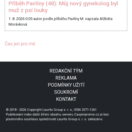
Příběh Pavlíny (48): Můj nový gynekolog byl
muž z psí louky
1. 8. 2026 0:05
autor podle příběhu Pavlíny M. napsala Alžběta
Morávková
Čas jen pro mě
REDAKČNÍ TÝM
REKLAMA
PODMÍNKY UŽITÍ
SOUKROMÍ
KONTAKT
© 2018 - 2026 Copyright Laurits Group s. r. o., ISSN 2571-1261
Publikování nebo další šíření obsahu serveru Casjenprome.cz je bez
písemného souhlasu společnosti Laurits Group s. r. o. zakázáno.