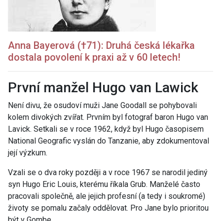
Anna Bayerová (†71): Druhá česká lékařka
dostala povolení k praxi až v 60 letech!
První manžel Hugo van Lawick
Není divu, že osudoví muži Jane Goodall se pohybovali
kolem divokých zvířat. Prvním byl fotograf baron Hugo van
Lavick. Setkali se v roce 1962, když byl Hugo časopisem
National Geografic vyslán do Tanzanie, aby zdokumentoval
její výzkum.
Vzali se o dva roky později a v roce 1967 se narodil jediný
syn Hugo Eric Louis, kterému říkala Grub. Manželé často
pracovali společně, ale jejich profesní (a tedy i soukromé)
životy se pomalu začaly oddělovat. Pro Jane bylo prioritou
být v Gombe.