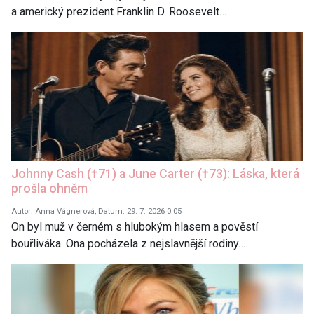
a americký prezident Franklin D. Roosevelt…
Johnny Cash (†71) a June Carter (†73): Láska, která
prošla ohněm
Autor: Anna Vágnerová, Datum: 29. 7. 2026 0:05
On byl muž v černém s hlubokým hlasem a pověstí
bouřliváka. Ona pocházela z nejslavnější rodiny…