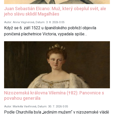
Juan Sebastián Elcano: Muž, který obeplul svět, ale
jeho slávu sklidil Magalhães
Autor: Anna Vágnerová, Datum: 3. 8. 2026 0:05
Když se 6. září 1522 u španělského pobřeží objevila
poničená plachetnice Victoria, vypadala spíše…
Nizozemská královna Vilemína (†82): Panovnice s
povahou generála
Autor: Markéta Vavřinová, Datum: 30. 7. 2026 0:05
Podle Churchilla byla „jediným mužem“ v nizozemské vládě