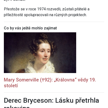
Přestože se v roce 1974 rozvedli, zůstali přátelé a
příležitostě spolupracovali na různých projektech.
Co by vás ještě mohlo zajímat
Mary Somerville (†92): „Královna“ vědy 19.
století
Derec Bryceson: Lásku přetrhla