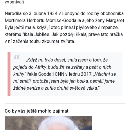
vysmívali.
Narodila se 3. dubna 1934 v Londýně do rodiny obchodníka
Mortimera Herbertu Morrise-Goodalla a jeho ženy Margaret.
Byla ještě malá, když jí otec přinesl plyšového šimpanze,
kterému říkala Jubilee. Jak později říkala, právě tato hračka
v ní zažehla touhu zkoumat zvířata.
„Když mi bylo deset, snila jsem o tom, že
pojedu do Afriky, budu žít se zvířaty a psát o nich
knihy,“
řekla Goodall
CNN
v lednu 2017.
„Všichni se
mi smáli, protože jsem byla jen holka, neměli jsme
žádné peníze a zuřila druhá světová válka.“
Co by vás ještě mohlo zajímat