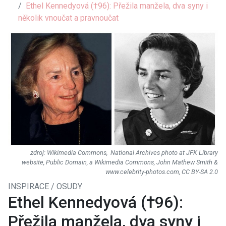
Ethel Kennedyová (†96): Přežila manžela, dva syny i
několik vnoučat a pravnoučat
Wikimedia Commons, National Archives photo at JFK Library
website, Public Domain, a Wikimedia Commons, John Mathew Smith &
www.celebrity-photos.com, CC BY-SA 2.0
INSPIRACE / OSUDY
Ethel Kennedyová (†96):
Přežila manžela, dva syny i