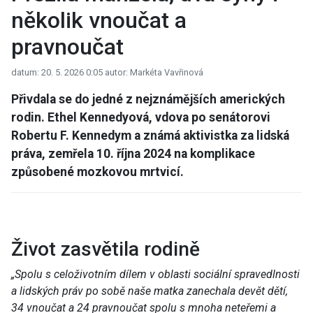
několik vnoučat a
pravnoučat
datum: 20. 5. 2026 0:05
autor: Markéta Vavřinová
Přivdala se do jedné z nejznámějších amerických
rodin. Ethel Kennedyová, vdova po senátorovi
Robertu F. Kennedym a známá aktivistka za lidská
práva, zemřela 10. října 2024 na komplikace
způsobené mozkovou mrtvicí.
Život zasvětila rodině
„Spolu s celoživotním dílem v oblasti sociální spravedlnosti
a lidských práv po sobě naše matka zanechala devět dětí,
34 vnoučat a 24 pravnoučat spolu s mnoha neteřemi a