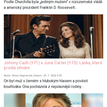
Podle Churchilla byla „jediným mužem“ v nizozemské vládě
a americký prezident Franklin D. Roosevelt…
Johnny Cash (†71) a June Carter (†73): Láska, která
prošla ohněm
Autor: Anna Vágnerová, Datum: 29. 7. 2026 0:05
On byl muž v černém s hlubokým hlasem a pověstí
bouřliváka. Ona pocházela z nejslavnější rodiny…