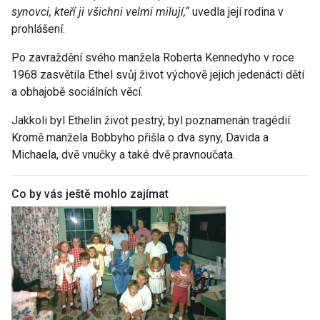
synovci, kteří ji všichni velmi milují,“
uvedla její rodina v
prohlášení.
Po zavraždění svého manžela Roberta Kennedyho v roce
1968 zasvětila Ethel svůj život výchově jejich jedenácti dětí
a obhajobě sociálních věcí.
Jakkoli byl Ethelin život pestrý, byl poznamenán tragédií.
Kromě manžela Bobbyho přišla o dva syny, Davida a
Michaela, dvě vnučky a také dvě pravnoučata.
Co by vás ještě mohlo zajímat