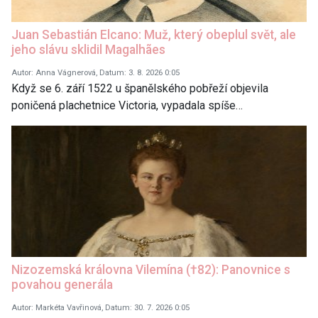
Juan Sebastián Elcano: Muž, který obeplul svět, ale
jeho slávu sklidil Magalhães
Autor: Anna Vágnerová, Datum: 3. 8. 2026 0:05
Když se 6. září 1522 u španělského pobřeží objevila
poničená plachetnice Victoria, vypadala spíše…
Nizozemská královna Vilemína (†82): Panovnice s
povahou generála
Autor: Markéta Vavřinová, Datum: 30. 7. 2026 0:05