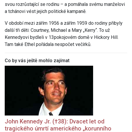
svou rozrůstající se rodinu – a pomáhala svému manželovi
a tchánovi vést jejich politické kampaně.
V období mezi zářím 1956 a zářím 1959 do rodiny přibyly
další tři děti: Courtney, Michael a Mary „Kerry“. To už
Kennedyovi bydleli v 13pokojovém domě v Hickory Hill.
Tam také Ethel pořádala nespočet večírků.
Co by vás ještě mohlo zajímat
John Kennedy Jr. (†38): Dvacet let od
tragického úmrtí amerického „korunního