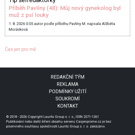
Příběh Pavlíny (48): Můj nový gynekolog byl
muž z psí louky
1. 8. 2026 0:05
autor podle příběhu Pavlíny M. napsala Alžběta
Morávková
Čas jen pro mě
REDAKČNÍ TÝM
REKLAMA
PODMÍNKY UŽITÍ
SOUKROMÍ
KONTAKT
© 2018 - 2026 Copyright Laurits Group s. r. o., ISSN 2571-1261
Publikování nebo další šíření obsahu serveru Casjenprome.cz je bez
písemného souhlasu společnosti Laurits Group s. r. o. zakázáno.