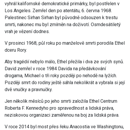
vyhrál kalifornské demokratické primárky, byl postřelen v
Los Angeles. Zemřel den po atentátu, 6. června 1968.
Palestinec Sirhan Sirhan byl původně odsouzen k trestu
smrti, nakonec mu byl zmírněn na doživotí. Osmdesátiletý
vrah je vězení dodnes.
V prosinci 1968, půl roku po manželově smrti porodila Ethel
dceru Rory.
Aby tragédií nebylo málo,
Ethel přežila i dva ze svých synů.
David zemřel v roce 1984 Davida na předávkování
drogama, Michael o tři roky později po nehodě
na lyžích.
Později smrt do rodiny ještě sáhla nekolikrát a vybrala si její
dvě vnučky a pravnučky.
Jen několik měsíců po jeho smrti založila Ethel Centrum
Roberta F. Kennedyho pro spravedlnost a lidská práva,
neziskovou organizaci zaměřenou na boj za lidská práva.
V roce 2014 byl most přes
řeku Anacostia
ve Washingtonu,