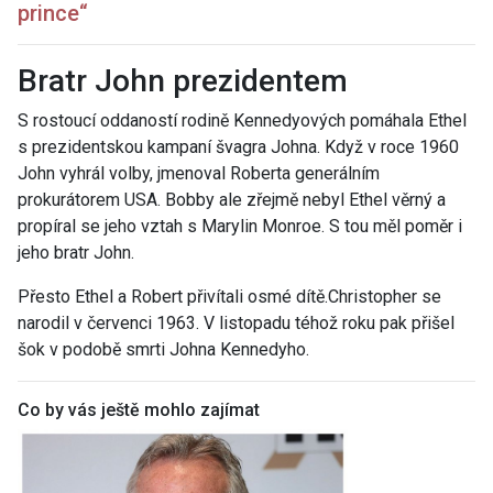
prince“
Bratr John prezidentem
S rostoucí oddaností rodině Kennedyových pomáhala Ethel
s prezidentskou kampaní švagra Johna. Když v roce 1960
John vyhrál volby, jmenoval Roberta generálním
prokurátorem USA. Bobby ale zřejmě nebyl Ethel věrný a
propíral se jeho vztah s Marylin Monroe. S tou měl poměr i
jeho bratr John.
Přesto Ethel a Robert přivítali osmé dítě.Christopher se
narodil v červenci 1963. V listopadu téhož roku pak přišel
šok v podobě smrti Johna Kennedyho.
Co by vás ještě mohlo zajímat