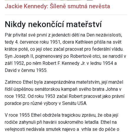
Jackie Kennedy: Šíleně smutná nevěsta
Nikdy nekončící mateřství
Pár přivítal své první z jedenácti dětí na Den nezávislosti,
tedy 4. července roku 1951, dcera Kathleen přišla na svět
krátce poté, co její otec začal pracovat pro federální vládu.
Syn Joseph II, pojmenovaný po Robertově otci, se narodil v
září 1952, po něm Robert F. Kennedy Jr. v lednu 1954 a
David v červnu 1955.
Zatímco Ethel byla zaneprázdněna mateřstvím, její manžel
řídil úspěšnou senátorskou kampaň svého bratra Johna v
roce 1952. Od roku 1953 začal Robert pracovat jako právní
poradce pro různé výbory v Senátu USA.
V roce 1955 Ethel obdržela tragickou zprávu, že oba její
rodiče zahynuli při havárii soukromého letadla. Ethel na
veřejnosti nedávala smutek najevo a vrhla se do péče o