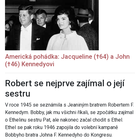
Americká pohádka: Jacqueline (†64) a John
(†46) Kennedyovi
Robert se nejprve zajímal o její
sestru
V roce 1945 se seznámila s Jeaniným bratrem Robertem F.
Kennedym. Bobby, jak mu všichni říkali, se zpočátku zajímal
o Ethelinu sestru Pat, ale nakonec začal chodit s Ethel.
Ethel se pak roku 1946 zapojila do volební kampaně
Bobbyho bratra Johna F. Kennedyho do Kongresu.