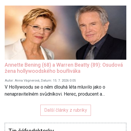
Annette Bening (68) a Warren Beatty (89): Osudová
žena hollywoodského bouřliváka
Autor: Anna Vágnerová, Datum: 15. 7. 2026 0:05
V Hollywoodu se o něm dlouhá léta mluvilo jako o
nenapravitelném svůdníkovi. Herec, producent a…
Další články z rubriky
Tip šéfredaktorky