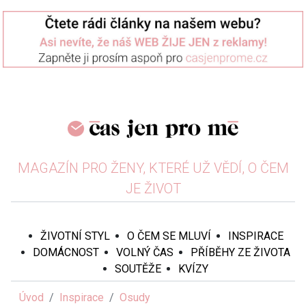
MAGAZÍN PRO ŽENY, KTERÉ UŽ VĚDÍ, O ČEM
JE ŽIVOT
ŽIVOTNÍ STYL
O ČEM SE MLUVÍ
INSPIRACE
DOMÁCNOST
VOLNÝ ČAS
PŘÍBĚHY ZE ŽIVOTA
SOUTĚŽE
KVÍZY
Úvod
Inspirace
Osudy