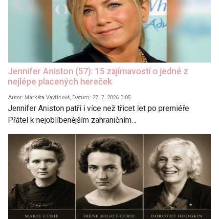
Jennifer Aniston (57): 15 zajímavostí o jedné z
nejlépe placených hereček
Autor: Markéta Vavřinová, Datum: 27. 7. 2026 0:05
Jennifer Aniston patří i více než třicet let po premiéře
Přátel k nejoblíbenějším zahraničním…