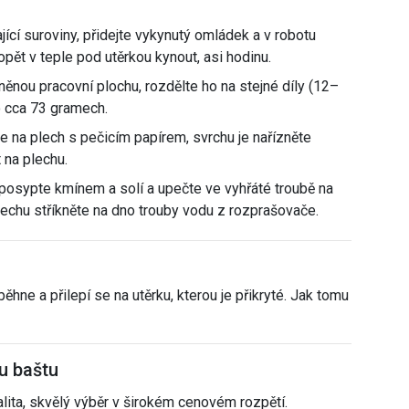
ící suroviny, přidejte vykynutý omládek a v robotu
pět v teple pod utěrkou kynout, asi hodinu.
nou pracovní plochu, rozdělte ho na stejné díly (12–
o cca 73 gramech.
je na plech s pečicím papírem, svrchu je nařízněte
 na plechu.
 posypte kmínem a solí a upečte ve vyhřáté troubě na
plechu stříkněte na dno trouby vodu z rozprašovače.
hne a přilepí se na utěrku, kterou je přikryté. Jak tomu
ou baštu
alita, skvělý výběr v širokém cenovém rozpětí.