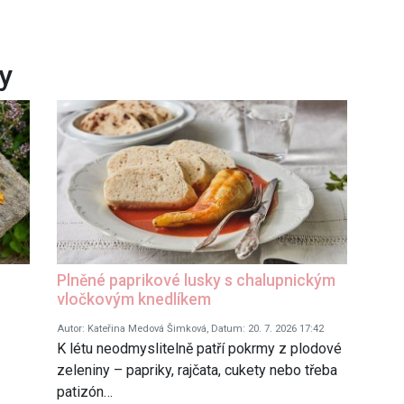
ky
Plněné paprikové lusky s chalupnickým
vločkovým knedlíkem
Autor: Kateřina Medová Šimková, Datum: 20. 7. 2026 17:42
K létu neodmyslitelně patří pokrmy z plodové
zeleniny – papriky, rajčata, cukety nebo třeba
patizón…