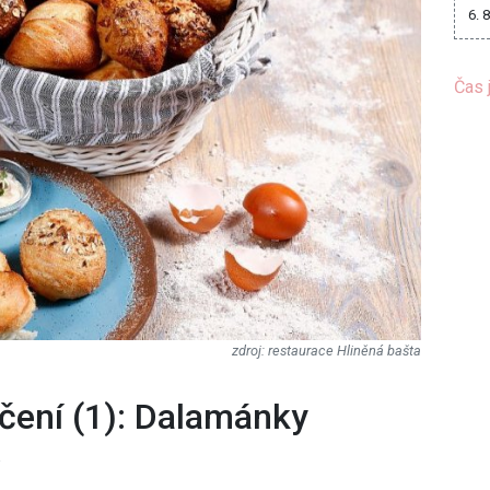
6. 
Čas 
restaurace Hliněná bašta
čení (1): Dalamánky
á