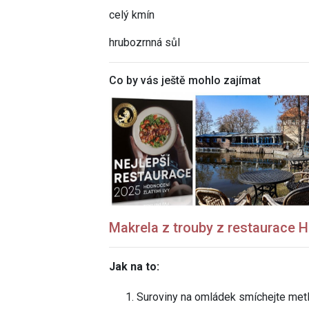
celý kmín
hrubozrnná sůl
Co by vás ještě mohlo zajímat
Makrela z trouby z restaurace
H
Jak na to:
Suroviny na omládek smíchejte metl