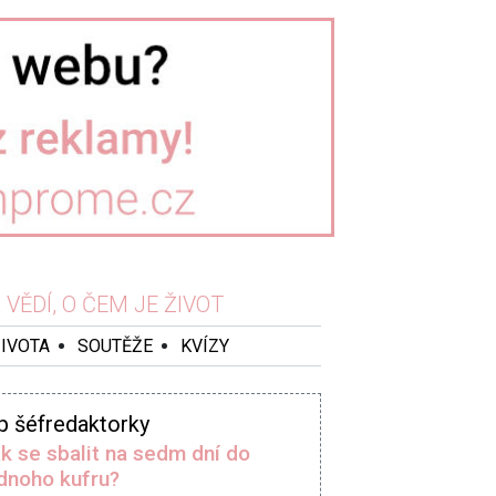
VĚDÍ, O ČEM JE ŽIVOT
ŽIVOTA
SOUTĚŽE
KVÍZY
p šéfredaktorky
k se sbalit na sedm dní do
dnoho kufru?