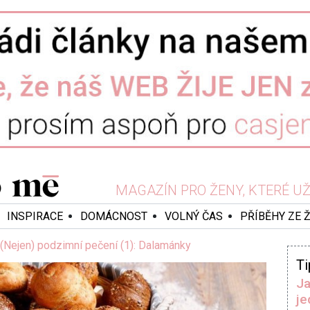
MAGAZÍN PRO ŽENY, KTERÉ UŽ 
INSPIRACE
DOMÁCNOST
VOLNÝ ČAS
PŘÍBĚHY ZE 
(Nejen) podzimní pečení (1): Dalamánky
Ti
Ja
je