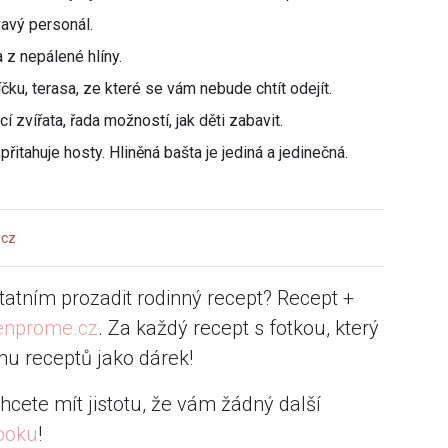
vavý personál.
 z nepálené hlíny.
ku, terasa, ze které se vám nebude chtít odejít.
 zvířata, řada možností, jak děti zabavit.
itahuje hosty. Hliněná bašta je jediná a jedinečná.
.cz
statním prozadit rodinný recept? Recept +
enprome.cz
. Za každý recept s fotkou, který
u receptů jako dárek!
hcete mít jistotu, že vám žádný další
ooku
!