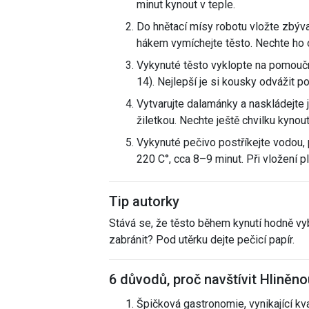
minut kynout v teple.
Do hnětací mísy robotu vložte zbývaj
hákem vymíchejte těsto. Nechte ho o
Vykynuté těsto vyklopte na pomoučně
14). Nejlepší je si kousky odvážit p
Vytvarujte dalamánky a naskládejte 
žiletkou. Nechte ještě chvilku kynout
Vykynuté pečivo postříkejte vodou,
220 C°, cca 8–9 minut. Při vložení 
Tip autorky
Stává se, že těsto během kynutí hodně vybě
zabránit? Pod utěrku dejte pečicí papír.
6 důvodů, proč navštívit Hliněn
Špičková gastronomie, vynikající kv