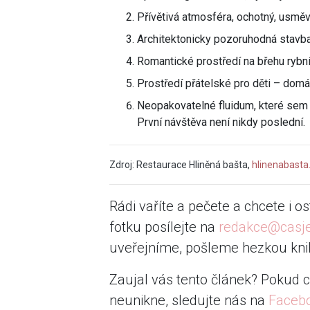
Přívětivá atmosféra, ochotný, usmě
Architektonicky pozoruhodná stavba
Romantické prostředí na břehu rybníč
Prostředí přátelské pro děti – domácí
Neopakovatelné fluidum, které sem př
První návštěva není nikdy poslední.
Zdroj: Restaurace Hliněná bašta,
hlinenabasta
Rádi vaříte a pečete a chcete i o
fotku posílejte na
redakce@casj
uveřejníme, pošleme hezkou knih
Zaujal vás tento článek? Pokud c
neunikne, sledujte nás na
Faceb