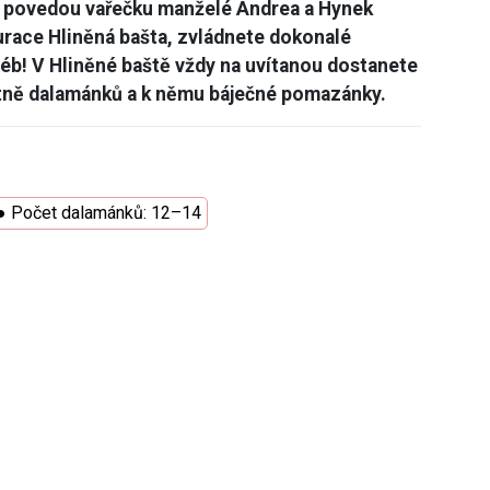
 povedou vařečku manželé Andrea a Hynek
urace Hliněná bašta, zvládnete dokonalé
léb! V Hliněné baště vždy na uvítanou dostanete
etně dalamánků a k němu báječné pomazánky.
* ● Počet dalamánků: 12–14