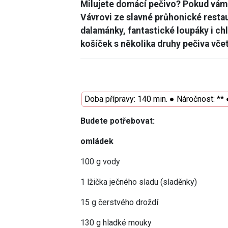
Milujete domácí pečivo? Pokud vám
Vávrovi ze slavné průhonické resta
dalamánky, fantastické loupáky i ch
košíček s několika druhy pečiva vč
Doba přípravy: 140 min. ● Náročnost: *
Budete potřebovat:
omládek
100 g vody
1 lžička ječného sladu (sladěnky)
15 g čerstvého droždí
130 g hladké mouky