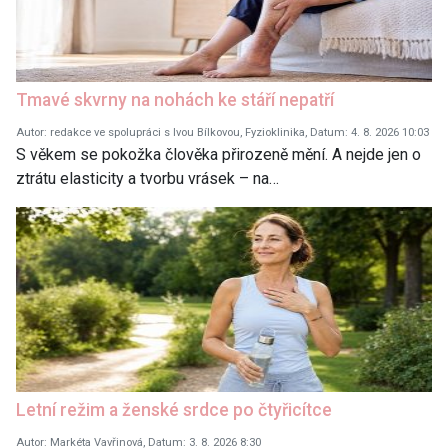
Tmavé skvrny na nohách ke stáří nepatří
Autor: redakce ve spolupráci s Ivou Bílkovou, Fyzioklinika, Datum: 4. 8. 2026 10:03
S věkem se pokožka člověka přirozeně mění. A nejde jen o
ztrátu elasticity a tvorbu vrásek – na…
Letní režim a ženské srdce po čtyřicítce
Autor: Markéta Vavřinová, Datum: 3. 8. 2026 8:30