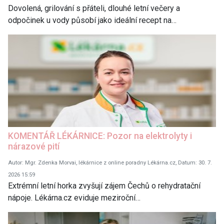
Dovolená, grilování s přáteli, dlouhé letní večery a
odpočinek u vody působí jako ideální recept na…
KOMENTÁŘ LÉKÁRNICE: Pozor na elektrolyty i
nárazové pití
Autor: Mgr. Zdenka Morvai, lékárnice z online poradny Lékárna.cz, Datum: 30. 7.
2026 15:59
Extrémní letní horka zvyšují zájem Čechů o rehydratační
nápoje. Lékárna.cz eviduje meziroční…