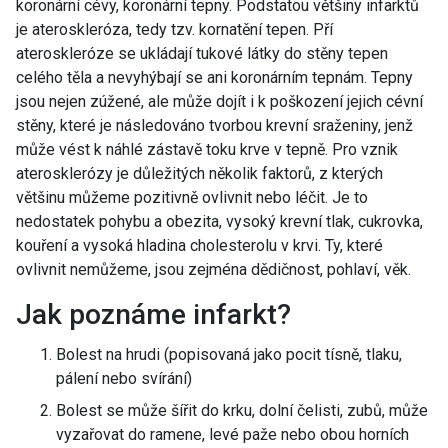
koronární cévy, koronární tepny. Podstatou většiny infarktů
je ateroskleróza, tedy tzv. kornatění tepen. Pří
ateroskleróze se ukládají tukové látky do stěny tepen
celého těla a nevyhýbají se ani koronárním tepnám. Tepny
jsou nejen zúžené, ale může dojít i k poškození jejich cévní
stěny, které je následováno tvorbou krevní sraženiny, jenž
může vést k náhlé zástavě toku krve v tepně. Pro vznik
aterosklerózy je důležitých několik faktorů, z kterých
většinu můžeme pozitivně ovlivnit nebo léčit. Je to
nedostatek pohybu a obezita, vysoký krevní tlak, cukrovka,
kouření a vysoká hladina cholesterolu v krvi. Ty, které
ovlivnit nemůžeme, jsou zejména dědičnost, pohlaví, věk.
Jak poznáme infarkt?
Bolest na hrudi (popisovaná jako pocit tísně, tlaku,
pálení nebo svírání)
Bolest se může šířit do krku, dolní čelisti, zubů, může
vyzařovat do ramene, levé paže nebo obou horních