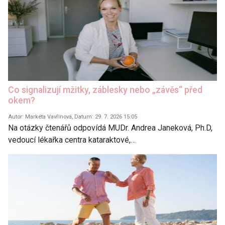
Co signalizují mžitky, záblesky nebo „závěs“ před
okem?
Autor: Markéta Vavřinová, Datum: 29. 7. 2026 15:05
Na otázky čtenářů odpovídá MUDr. Andrea Janeková, Ph.D,
vedoucí lékařka centra kataraktové,…