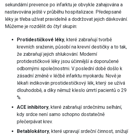
sekundární prevence po infarktu je obvykle zahajována a
nastavována ještě v průběhu hospitalizace. Předepsané
léky je třeba užívat pravidelně a dodržovat jejich dávkování.
Můžeme je rozdělit do čtyř skupin:
Protidestičkové léky
, které zabraňují tvorbě
krevních sraženin, působí na krevní destičky a to tak,
že zabraňují jejich shlukování. Moderní
protidestičkové léky jsou účinnější a doporučené
odbornými společnostmi. V poslední době došlo k
zásadní změně v léčbě infarktu myokardu. Nově je
lékaři indikován prostidestičkový lék, který se užívá
dlouhodobě, a díky němuž kleslo úmrtí pacientů o 29
%.
ACE inhibitory
, které zabraňují srdečnímu selhání,
kdy srdce není samo schopno dostatečně
přečerpávat krev.
Betablokátory
, které upravují srdeční činnost, snižují