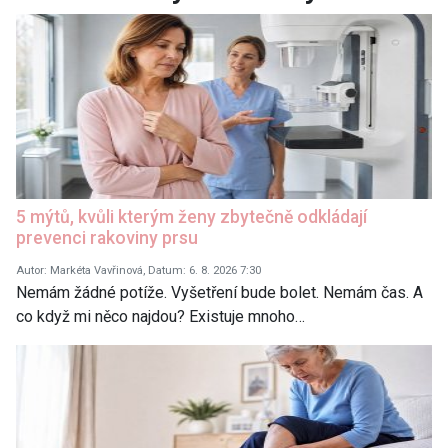
5 mýtů, kvůli kterým ženy zbytečně odkládají
prevenci rakoviny prsu
Autor: Markéta Vavřinová, Datum: 6. 8. 2026 7:30
Nemám žádné potíže. Vyšetření bude bolet. Nemám čas. A
co když mi něco najdou? Existuje mnoho…