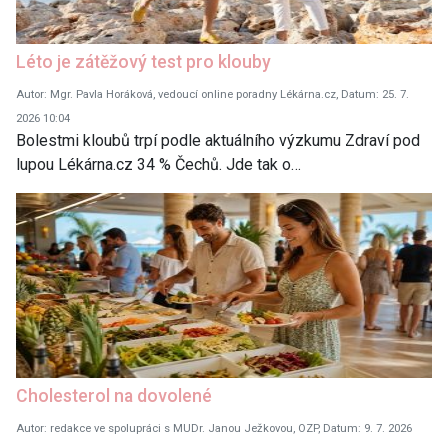
Léto je zátěžový test pro klouby
Autor: Mgr. Pavla Horáková, vedoucí online poradny Lékárna.cz, Datum: 25. 7.
2026 10:04
Bolestmi kloubů trpí podle aktuálního výzkumu Zdraví pod
lupou Lékárna.cz 34 % Čechů. Jde tak o…
Cholesterol na dovolené
Autor: redakce ve spolupráci s MUDr. Janou Ježkovou, OZP, Datum: 9. 7. 2026