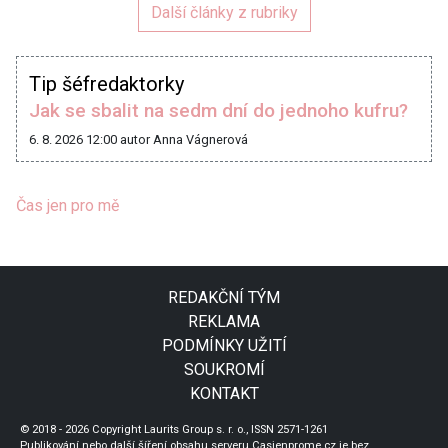
Další články z rubriky
Tip šéfredaktorky
Jak se sbalit na sedm dní do jednoho kufru?
6. 8. 2026 12:00
autor Anna Vágnerová
Čas jen pro mě
REDAKČNÍ TÝM
REKLAMA
PODMÍNKY UŽITÍ
SOUKROMÍ
KONTAKT
© 2018 - 2026 Copyright Laurits Group s. r. o., ISSN 2571-1261
Publikování nebo další šíření obsahu serveru Casjenprome.cz je bez