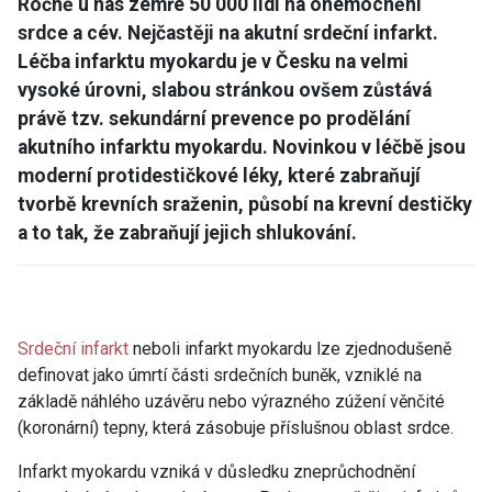
Ročně u nás zemře 50 000 lidí na onemocnění
srdce a cév. Nejčastěji na akutní srdeční infarkt.
Léčba infarktu myokardu je v Česku na velmi
vysoké úrovni, slabou stránkou ovšem zůstává
právě tzv. sekundární prevence po prodělání
akutního infarktu myokardu. Novinkou v léčbě jsou
moderní protidestičkové léky, které zabraňují
tvorbě krevních sraženin, působí na krevní destičky
a to tak, že zabraňují jejich shlukování.
Srdeční infarkt
neboli infarkt myokardu lze zjednodušeně
definovat jako úmrtí části srdečních buněk, vzniklé na
základě náhlého uzávěru nebo výrazného zúžení věnčité
(koronární) tepny, která zásobuje příslušnou oblast srdce.
Infarkt myokardu vzniká v důsledku zneprůchodnění