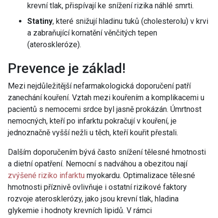
krevní tlak, přispívají ke snížení rizika náhlé smrti.
Statiny
, které snižují hladinu tuků (cholesterolu) v krvi
a zabraňující kornatění věnčitých tepen
(ateroskleróze).
Prevence je základ!
Mezi nejdůležitější nefarmakologická doporučení patří
zanechání kouření. Vztah mezi kouřením a komplikacemi u
pacientů s nemocemi srdce byl jasně prokázán. Úmrtnost
nemocných, kteří po infarktu pokračují v kouření, je
jednoznačně vyšší nežli u těch, kteří kouřit přestali.
Dalším doporučením bývá často snížení tělesné hmotnosti
a dietní opatření. Nemocní s nadváhou a obezitou nají
zvýšené riziko infarktu
myokardu. Optimalizace tělesné
hmotnosti příznivě ovlivňuje i ostatní rizikové faktory
rozvoje aterosklerózy, jako jsou krevní tlak, hladina
glykemie i hodnoty krevních lipidů. V rámci