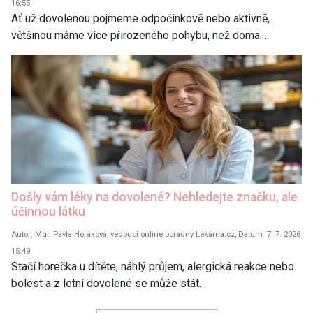
16:55
Ať už dovolenou pojmeme odpočinkově nebo aktivně,
většinou máme více přirozeného pohybu, než doma.…
Došly vám léky na dovolené? Nehledejte značku, ale
účinnou látku
Autor: Mgr. Pavla Horáková, vedoucí online poradny Lékárna.cz, Datum: 7. 7. 2026
15:49
Stačí horečka u dítěte, náhlý průjem, alergická reakce nebo
bolest a z letní dovolené se může stát…