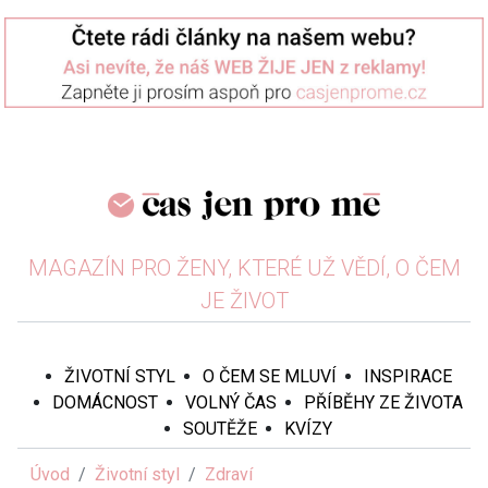
MAGAZÍN PRO ŽENY, KTERÉ UŽ VĚDÍ, O ČEM
JE ŽIVOT
ŽIVOTNÍ STYL
O ČEM SE MLUVÍ
INSPIRACE
DOMÁCNOST
VOLNÝ ČAS
PŘÍBĚHY ZE ŽIVOTA
SOUTĚŽE
KVÍZY
Úvod
Životní styl
Zdraví