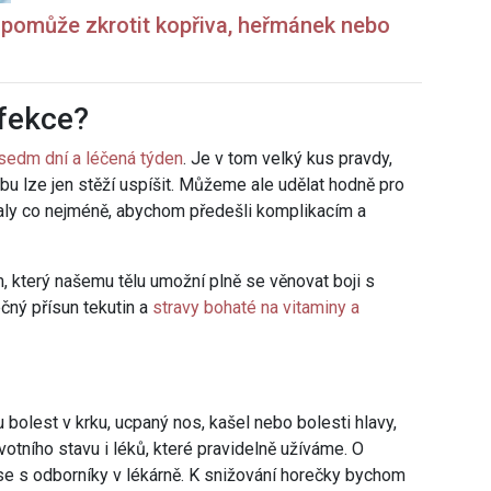
e pomůže zkrotit kopřiva, heřmánek nebo
nfekce?
sedm dní a léčená týden
. Je v tom velký kus pravdy,
bu lze jen stěží uspíšit. Můžeme ale udělat hodně pro
aly co nejméně, abychom předešli komplikacím a
m, který našemu tělu umožní plně se věnovat boji s
čný přísun tekutin a
stravy bohaté na vitaminy a
 bolest v krku, ucpaný nos, kašel nebo bolesti hlavy,
otního stavu i léků, které pravidelně užíváme. O
se s odborníky v lékárně. K snižování horečky bychom