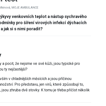
azylkinová, MOJE AMBULANCE
, výkyvy venkovních teplot a nástup sychravého
podmínky pro šíření virových infekcí dýchacích
 jak si s nimi poradit?
y
y a pocit, že nejsme ve své kůži, jsou typické pro
u ty nejčastější?
ším v chladnějších měsících a jsou příčinou
ožství. Pro představu, jen virů, které způsobují to,
jsou zhruba dvě stovky. K tomu je třeba přičíst několik