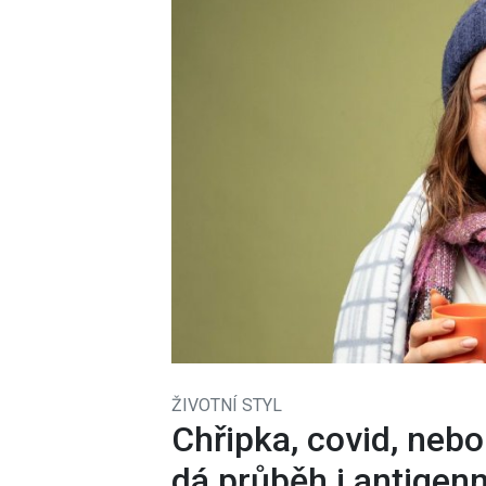
ŽIVOTNÍ STYL
Chřipka, covid, ne
dá průběh i antigenn