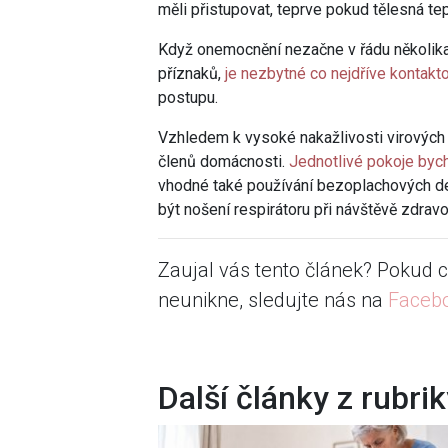
měli přistupovat, teprve pokud tělesná t
Když onemocnění nezačne v řádu několik
příznaků,
je nezbytné co nejdříve kontakt
postupu.
Vzhledem k vysoké nakažlivosti virových i
členů domácnosti.
Jednotlivé pokoje bych
vhodné také používání bezoplachových d
být nošení respirátoru při návštěvě zdravo
Zaujal vás tento článek? Pokud c
neunikne, sledujte nás na
Faceb
Další články z rubri