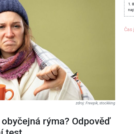
1. 
nap
Čas 
Freepik, stockking
bo obyčejná rýma? Odpověď
í test