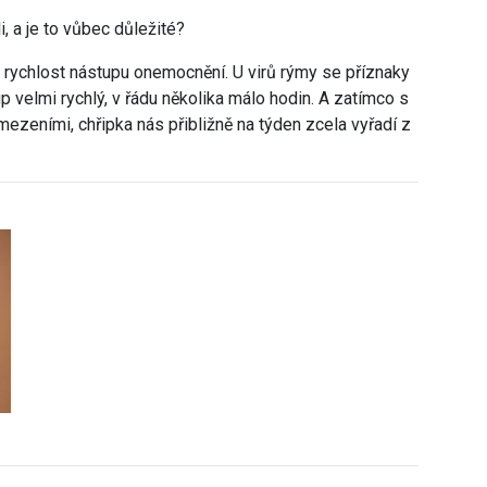
, a je to vůbec důležité?
 rychlost nástupu onemocnění. U virů rýmy se příznaky
up velmi rychlý, v řádu několika málo hodin. A zatímco s
zeními, chřipka nás přibližně na týden zcela vyřadí z