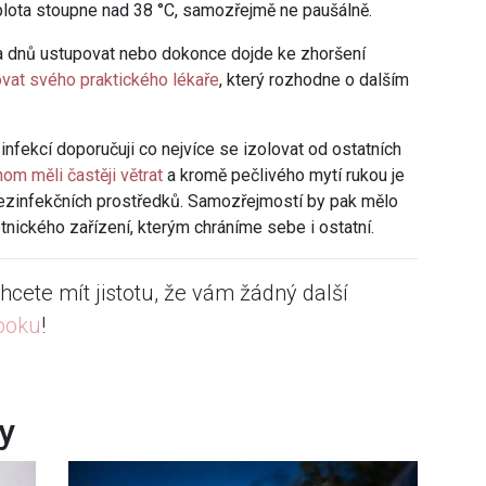
eplota stoupne nad 38 °C, samozřejmě ne paušálně.
a dnů ustupovat nebo dokonce dojde ke zhoršení
ovat svého praktického lékaře
, který rozhodne o dalším
nfekcí doporučuji co nejvíce se izolovat od ostatních
om měli častěji větrat
a kromě pečlivého mytí rukou je
ezinfekčních prostředků. Samozřejmostí by pak mělo
tnického zařízení, kterým chráníme sebe i ostatní.
hcete mít jistotu, že vám žádný další
ooku
!
ky