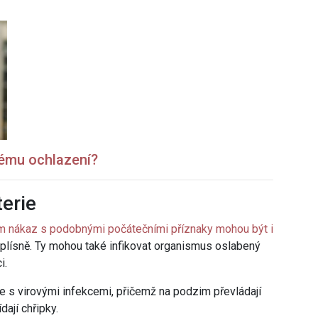
kému ochlazení?
erie
 nákaz s podobnými počátečními příznaky mohou být i
 plísně. Ty mohou také infikovat organismus oslabený
i.
e s virovými infekcemi, přičemž na podzim převládají
dají chřipky.