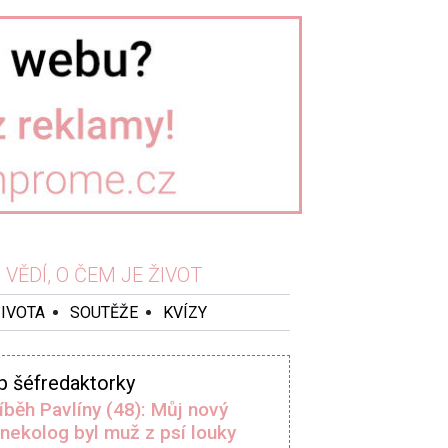
VĚDÍ, O ČEM JE ŽIVOT
ŽIVOTA
SOUTĚŽE
KVÍZY
p šéfredaktorky
íběh Pavlíny (48): Můj nový
nekolog byl muž z psí louky