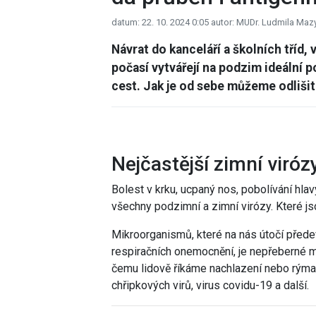
datum: 22. 10. 2024 0:05
autor: MUDr. Ludmila M
Návrat do kanceláří a školních tříd
počasí vytvářejí na podzim ideální 
cest. Jak je od sebe můžeme odlišit a
Nejčastější zimní viróz
Bolest v krku, ucpaný nos, pobolívání hlav
všechny podzimní a zimní virózy. Které jso
Mikroorganismů, které na nás útočí předev
respiračních onemocnění, je nepřeberné mn
čemu lidově říkáme nachlazení nebo rýma, 
chřipkových virů, virus covidu-19 a další.