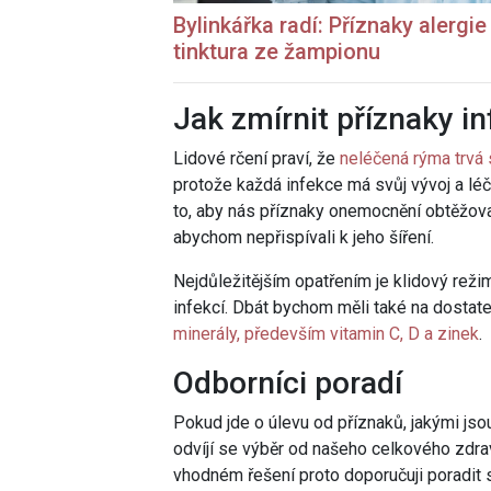
Bylinkářka
radí: Příznaky alergi
tinktura ze žampionu
Jak zmírnit příznaky i
Lidové rčení praví, že
neléčená rýma trvá 
protože každá infekce má svůj vývoj a léč
to, aby nás příznaky onemocnění obtěžov
abychom nepřispívali k jeho šíření.
Nejdůležitějším opatřením je klidový reži
infekcí. Dbát bychom měli také na dostate
minerály, především vitamin C, D a zinek
.
Odborníci poradí
Pokud jde o úlevu od příznaků, jakými jsou
odvíjí se výběr od našeho celkového zdrav
vhodném řešení proto doporučuji poradit 