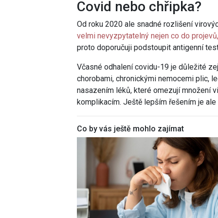
Covid nebo chřipka?
Od roku 2020 ale snadné rozlišení virový
velmi nevyzpytatelný nejen co do projevů,
proto doporučuji podstoupit antigenní test
Včasné odhalení covidu-19 je důležité ze
chorobami, chronickými nemocemi plic, 
nasazením léků, které omezují množení vir
komplikacím. Ještě lepším řešením je ale p
Co by vás ještě mohlo zajímat