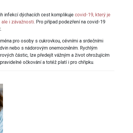
ch infekcí dýchacích cest komplikuje
covid-19, který je
 ale i závažnosti
. Pro případ podezření na covid-19
.
jména pro osoby s cukrovkou, cévními a srdečními
ledvin nebo s nádorovým onemocněním. Rychlým
ových částic, lze předejít vážným a život ohrožujícím
ravidelné očkování a totéž platí i pro chřipku.