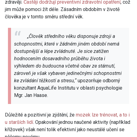
zdravěji.
Častěji dodržují preventivní zdravotní opatření
, což
jim může pomoci žít déle. Zásadním obdobím v životě
člověka je v tomto směru střední věk.
„Člověk středního věku disponuje zdroji a
schopnostmi, které v žádném jiném období nemá
dostupnější a lépe zvládnuté. Je sice zatížen
hodnocením dosavadního průběhu života i
výhledem do budoucna včetně obav ze stárnutí,
zároveň je však vybaven jedinečnými schopnostmi
ke zvládání těžkostí a stresu,“
upozorňuje odborný
konzultant AquaLife Institutu v oblasti psychologie
Mgr. Jan Haase.
Důležité a pozitivní je zjištění, že
mozek lze trénovat, a to i
u starších lidí
. Opakování jednou naučené aktivity (například
křížovek) však není tolik efektivní jako neustálé učení se
něčemu novému.