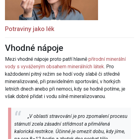
Potraviny jako lék
Vhodné nápoje
Mezi vhodné nápoje proto patří hlavně
přírodní minerální
vody s vyváženým obsahem minerálních látek
. Pro
každodenní pitný režim se hodí vody slabě či středně
mineralizované, při pravidelném sportování, v horkých
letních dnech anebo při nemoci, kdy se hodně potíme, je
však dobré přidat i vodu silně mineralizovanou.
„V oblasti stravování je pro zpomalení procesu
stárnutí zcela zásadní střídmost a přiměřená
kalorická restrikce. Účinné je omezit dobu, kdy jíme,
na cca 8–12 hodin a zbytek dne nechat tělo