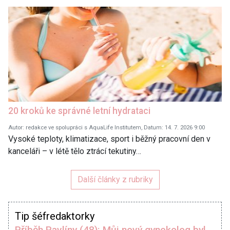
20 kroků ke správné letní hydrataci
Autor: redakce ve spolupráci s AquaLife Institutem, Datum: 14. 7. 2026 9:00
Vysoké teploty, klimatizace, sport i běžný pracovní den v
kanceláři – v létě tělo ztrácí tekutiny…
Další články z rubriky
Tip šéfredaktorky
Příběh Pavlíny (48): Můj nový gynekolog byl