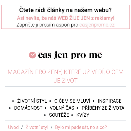
MAGAZÍN PRO ŽENY, KTERÉ UŽ VĚDÍ, O ČEM
JE ŽIVOT
ŽIVOTNÍ STYL
O ČEM SE MLUVÍ
INSPIRACE
DOMÁCNOST
VOLNÝ ČAS
PŘÍBĚHY ZE ŽIVOTA
SOUTĚŽE
KVÍZY
Úvod
Životní styl
Bylo mi padesát, no a co?