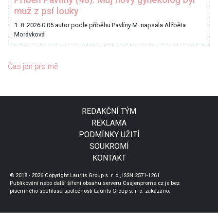
muž z psí louky
1. 8. 2026 0:05
autor podle příběhu Pavlíny M. napsala Alžběta
Morávková
Čas jen pro mě
REDAKČNÍ TÝM
REKLAMA
PODMÍNKY UŽITÍ
SOUKROMÍ
KONTAKT
© 2018 - 2026 Copyright Laurits Group s. r. o., ISSN 2571-1261
Publikování nebo další šíření obsahu serveru Casjenprome.cz je bez
písemného souhlasu společnosti Laurits Group s. r. o. zakázáno.