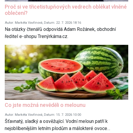
Proč si ve třicetistupňových vedrech oblékat vlněné
oblečení?
Autor: Markéta Vavřinová, Datum: 22. 7. 2026 18:16
Na otázky čtenářů odpovídá Adam Rožánek, obchodní
ředitel e-shopu Trenýrkárna.cz.
Co jste možná nevěděli o melounu
Autor: Markéta Vavřinová, Datum: 15. 7. 2026 10:00
Šťavnatý, sladký a osvěžující. Vodní meloun patří k
nejoblíbenějším letním plodům a málokteré ovoce…