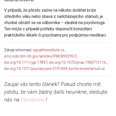
V případě, že přesto začne na někoho doléhat krize
středního věku nebo obava z nadcházejícího stárnutí, je
vhodné obrátit se na odborníka – ideálně na psychologa.
Ten může v případě potřeby doporučit konzultaci
praktického lékaře či psychiatra pro podpůrnou medikaci.
Zdroje informací:
aqualifeinstitute.cz
,
pmc.ncbi.nlm.nih.gov/articles/PMC8932957/,
doi.org/10.1111/jgs.17897
,
doi.org/10.1073/pnas.1900712116
.,
doi.org/10.1371/journal.pone.0191004,
konferencestarnuti.cz
Zaujal vás tento článek? Pokud chcete mít
jistotu, že vám žádný další neunikne, sledujte
nás na
Facebooku
!