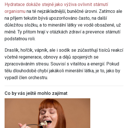
Hydratace dokáže stejně jako výživa ovlivnit stárnutí
organismu
na té nejzákladnější, buněčné úrovni. Zatímco ale
na příjem tekutin bývá upozorňováno často, na další
důležitou složku, a to minerální látky ve vodě obsažené, už
méně. Ty přitom hrají v otázkách zdraví a prevence stárnutí
podstatnou roli.
Draslík, hořčík, vápník, ale i sodík se zúčastňují tisíců reakcí
včetně regenerace, obnovy a dějů spojených se
zpracováváním stresu. Souvisí s vitalitou a energií. Pokud
tělu dlouhodobě chybí jakákoli minerální látka, je to, jako by
vypadl člen orchestru.
Co by vás ještě mohlo zajímat