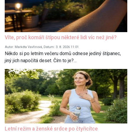
Víte, proč komáři štípou některé lidi víc než jiné?
Autor: Markéta Vavřinová, Datum: 3. 8. 2026 11:01
Někdo si po letním večeru domů odnese jediný štípanec,
jiný jich napočítá deset. Čím to je?…
Letní režim a ženské srdce po čtyřicítce