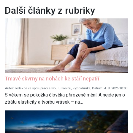
Další články z rubriky
Tmavé skvrny na nohách ke stáří nepatří
Autor: redakce ve spolupráci s Ivou Bílkovou, Fyzioklinika, Datum: 4. 8. 2026 10:03
S věkem se pokožka člověka přirozeně mění. A nejde jen o
ztrátu elasticity a tvorbu vrásek – na…