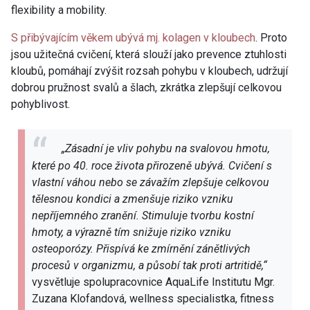
flexibility a mobility.
S přibývajícím věkem ubývá mj. kolagen v kloubech
. Proto
jsou užitečná cvičení, která slouží jako prevence ztuhlosti
kloubů, pomáhají zvýšit rozsah pohybu v kloubech, udržují
dobrou pružnost svalů a šlach, zkrátka zlepšují celkovou
pohyblivost.
„Zásadní je vliv pohybu na svalovou hmotu,
které po 40. roce života přirozeně ubývá. Cvičení s
vlastní váhou nebo se závažím zlepšuje celkovou
tělesnou kondici a zmenšuje riziko vzniku
nepříjemného zranění. Stimuluje tvorbu kostní
hmoty, a výrazně tím snižuje riziko vzniku
osteoporózy. Přispívá ke zmírnění zánětlivých
procesů v organizmu, a působí tak proti artritidě,“
vysvětluje spolupracovnice AquaLife Institutu Mgr.
Zuzana Klofandová, wellness specialistka, fitness