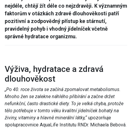
nejdéle, chtějí žít déle co nejzdravěji. K významným
faktorům v otázkách zdravé dlouhověkosti patří
pozitivní a zodpovědný přístup ke stárnutí,
pravidelný pohyb i vhodný jídelníček včetně
správné hydratace organizmu.
Výživa, hydratace a zdravá
dlouhověkost
„Po 40. roce života se začíná zpomalovat metabolismus.
Mnoho žen se zalekne náhlého přibírání a začne držet
nefunkční, často drastické diety. To je velká chyba, protože
tělo potřebuje v tomto věku kvalitní jídelníček bohatý na
živiny, vitaminy a hlavně minerální látky,“
upozorňuje
spolupracovnice AquaLife Institutu RNDr. Michaela Bebová.