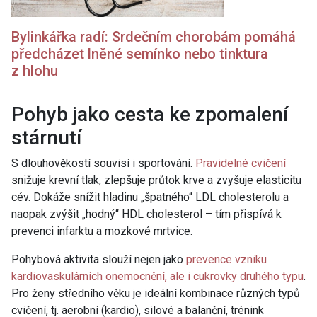
Bylinkářka radí: Srdečním chorobám pomáhá
předcházet lněné semínko nebo tinktura
z hlohu
Pohyb jako cesta ke zpomalení
stárnutí
S dlouhověkostí souvisí i sportování.
Pravidelné cvičení
snižuje krevní tlak, zlepšuje průtok krve a zvyšuje elasticitu
cév. Dokáže snížit hladinu „špatného“ LDL cholesterolu a
naopak zvýšit „hodný“ HDL cholesterol – tím přispívá k
prevenci infarktu a mozkové mrtvice.
Pohybová aktivita slouží nejen jako
prevence vzniku
kardiovaskulárních onemocnění, ale i cukrovky druhého typu
.
Pro ženy středního věku je ideální kombinace různých typů
cvičení, tj. aerobní (kardio), silové a balanční, trénink