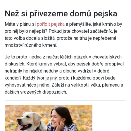
Než si přivezeme domů pejska
Máte v plánu si
pořídit pejska
a přemýšlíte, jaké krmivo by
pro něj bylo nejlepší? Pokud jste chovatel začátečník, je
tato volba docela složitá, protože na trhu je nepřeberné
množství různého krmení.
Je to proto i jedna z nejčastějších otázek v chovatelských
diskusích. Které krmivo vybrat, aby pejsek dobře prospíval,
netrápily ho nějaké neduhy a dlouho vydržel v dobré
kondici? Každý tvor je jiný, proto i každému psovi bude
vyhovovat něco jiného. Záleží na velikosti, věku, plemenu a
dalších vrozených dispozicích.