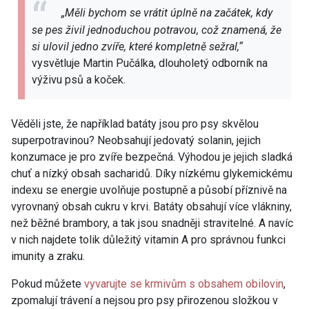
„Měli bychom se vrátit úplně na začátek, kdy
se pes živil jednoduchou potravou, což znamená, že
si ulovil jedno zvíře, které kompletně sežral,“
vysvětluje Martin Pučálka, dlouholetý odborník na
výživu psů a koček.
Věděli jste, že například batáty jsou pro psy skvělou
superpotravinou? Neobsahují jedovatý solanin, jejich
konzumace je pro zvíře bezpečná. Výhodou je jejich sladká
chuť a nízký obsah sacharidů. Díky nízkému glykemickému
indexu se energie uvolňuje postupně a působí příznivě na
vyrovnaný obsah cukru v krvi. Batáty obsahují více vlákniny,
než běžné brambory, a tak jsou snadněji stravitelné. A navíc
v nich najdete tolik důležitý vitamin A pro správnou funkci
imunity a zraku.
Pokud můžete
vyvarujte se krmivům s obsahem obilovin
,
zpomalují trávení a nejsou pro psy přirozenou složkou v