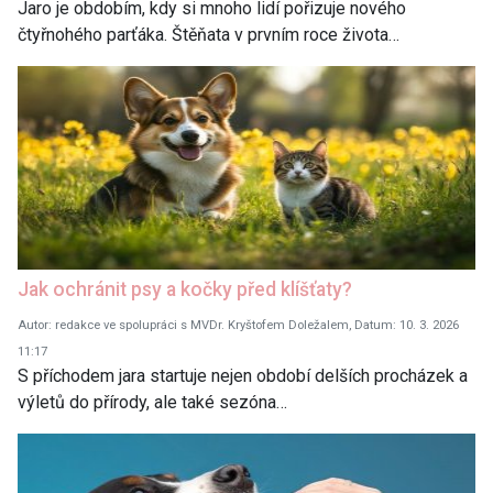
Jaro je obdobím, kdy si mnoho lidí pořizuje nového
čtyřnohého parťáka. Štěňata v prvním roce života…
Jak ochránit psy a kočky před klíšťaty?
Autor: redakce ve spolupráci s MVDr. Kryštofem Doležalem, Datum: 10. 3. 2026
11:17
S příchodem jara startuje nejen období delších procházek a
výletů do přírody, ale také sezóna…