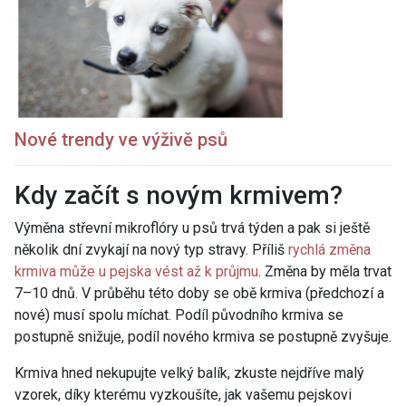
Nové trendy ve výživě psů
Kdy začít s novým krmivem?
Výměna střevní mikroflóry u psů trvá týden a pak si ještě
několik dní zvykají na nový typ stravy. Příliš
rychlá změna
krmiva může u pejska vést až k průjmu
. Změna by měla trvat
7–10 dnů. V průběhu této doby se obě krmiva (předchozí a
nové) musí spolu míchat. Podíl původního krmiva se
postupně snižuje, podíl nového krmiva se postupně zvyšuje.
Krmiva hned nekupujte velký balík, zkuste nejdříve malý
vzorek, díky kterému vyzkoušíte, jak vašemu pejskovi