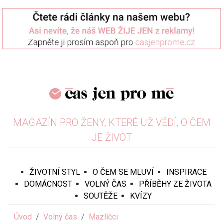
MAGAZÍN PRO ŽENY, KTERÉ UŽ VĚDÍ, O ČEM
JE ŽIVOT
ŽIVOTNÍ STYL
O ČEM SE MLUVÍ
INSPIRACE
DOMÁCNOST
VOLNÝ ČAS
PŘÍBĚHY ZE ŽIVOTA
SOUTĚŽE
KVÍZY
Úvod
Volný čas
Mazlíčci