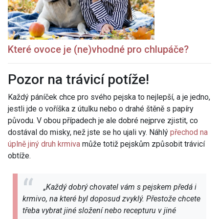
Které ovoce je (ne)vhodné pro chlupáče?
Pozor na trávicí potíže!
Každý páníček chce pro svého pejska to nejlepší, a je jedno,
jestli jde o voříška z útulku nebo o drahé štěně s papíry
původu. V obou případech je ale dobré nejprve zjistit, co
dostával do misky, než jste se ho ujali vy. Náhlý
přechod na
úplně jiný druh krmiva
může totiž pejskům způsobit trávicí
obtíže.
„Každý dobrý chovatel vám s pejskem předá i
krmivo, na které byl doposud zvyklý. Přestože chcete
třeba vybrat jiné složení nebo recepturu v jiné