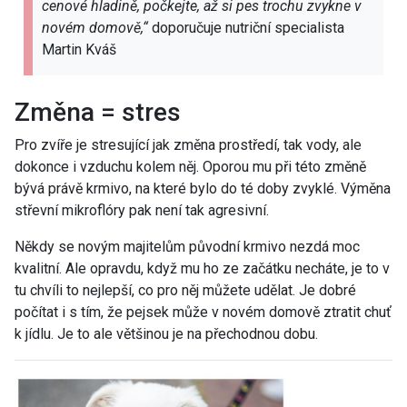
cenové hladině, počkejte, až si pes trochu zvykne v
novém domově,“
doporučuje nutriční specialista
Martin Kváš
Změna = stres
Pro zvíře je stresující jak změna prostředí, tak vody, ale
dokonce i vzduchu kolem něj. Oporou mu při této změně
bývá právě krmivo, na které bylo do té doby zvyklé. Výměna
střevní mikroflóry pak není tak agresivní.
Někdy se novým majitelům původní krmivo nezdá moc
kvalitní. Ale opravdu, když mu ho ze začátku necháte, je to v
tu chvíli to nejlepší, co pro něj můžete udělat. Je dobré
počítat i s tím, že pejsek může v novém domově ztratit chuť
k jídlu. Je to ale většinou je na přechodnou dobu.