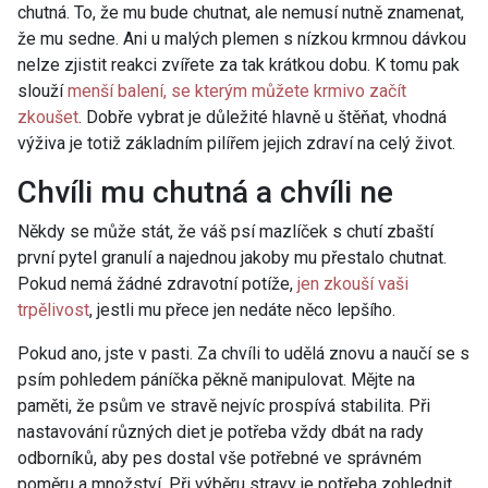
chutná. To, že mu bude chutnat, ale nemusí nutně znamenat,
že mu sedne. Ani u malých plemen s nízkou krmnou dávkou
nelze zjistit reakci zvířete za tak krátkou dobu. K tomu pak
slouží
menší balení, se kterým můžete krmivo začít
zkoušet
. Dobře vybrat je důležité hlavně u štěňat, vhodná
výživa je totiž základním pilířem jejich zdraví na celý život.
Chvíli mu chutná a chvíli ne
Někdy se může stát, že váš psí mazlíček s chutí zbaští
první pytel granulí a najednou jakoby mu přestalo chutnat.
Pokud nemá žádné zdravotní potíže,
jen zkouší vaši
trpělivost
, jestli mu přece jen nedáte něco lepšího.
Pokud ano, jste v pasti. Za chvíli to udělá znovu a naučí se s
psím pohledem páníčka pěkně manipulovat. Mějte na
paměti, že psům ve stravě nejvíc prospívá stabilita. Při
nastavování různých diet je potřeba vždy dbát na rady
odborníků, aby pes dostal vše potřebné ve správném
poměru a množství. Při výběru stravy je potřeba zohlednit