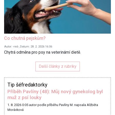
Co chutná pejskům?
Autor: -red-, Datum: 28. 2. 2026 16:06
Chytrá odměna pro psy na veterinární dietě.
Další články z rubriky
Tip šéfredaktorky
Příběh Pavlíny (48): Můj nový gynekolog byl
muž z psí louky
1. 8. 2026 0:05
autor podle příběhu Pavlíny M. napsala Alžběta
Morávková