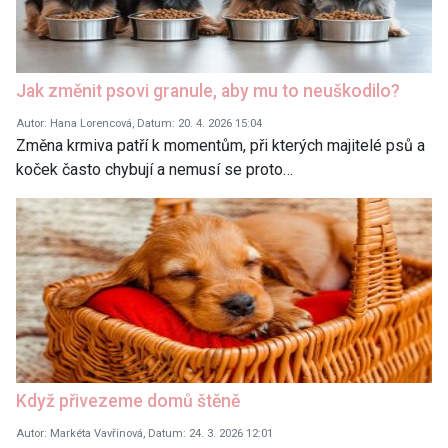
Jak změnit psovi granule, aby mu to neuškodilo?
Autor: Hana Lorencová, Datum: 20. 4. 2026 15:04
Změna krmiva patří k momentům, při kterých majitelé psů a
koček často chybují a nemusí se proto…
Když přivezeme domů štěně
Autor: Markéta Vavřinová, Datum: 24. 3. 2026 12:01