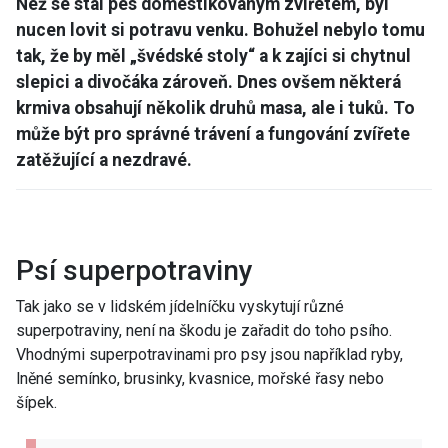
Než se stal pes domestikovaným zvířetem, byl
nucen lovit si potravu venku. Bohužel nebylo tomu
tak, že by měl „švédské stoly“ a k zajíci si chytnul
slepici a divočáka zároveň. Dnes ovšem některá
krmiva obsahují několik druhů masa, ale i tuků. To
může být pro správné trávení a fungování zvířete
zatěžující a nezdravé.
Psí superpotraviny
Tak jako se v lidském jídelníčku vyskytují různé
superpotraviny, není na škodu je zařadit do toho psího.
Vhodnými superpotravinami pro psy jsou například ryby,
lněné semínko, brusinky, kvasnice, mořské řasy nebo
šípek.