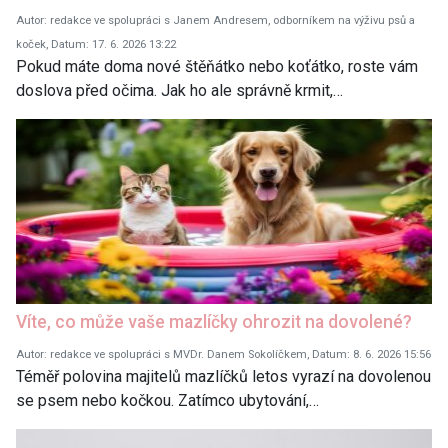
Autor: redakce ve spolupráci s Janem Andresem, odborníkem na výživu psů a
koček, Datum: 17. 6. 2026 13:22
Pokud máte doma nové štěňátko nebo koťátko, roste vám
doslova před očima. Jak ho ale správně krmit,…
Víte, co může vaše mazlíčky ohrozit na dovolené?
Autor: redakce ve spolupráci s MVDr. Danem Sokolíčkem, Datum: 8. 6. 2026 15:56
Téměř polovina majitelů mazlíčků letos vyrazí na dovolenou
se psem nebo kočkou. Zatímco ubytování,…