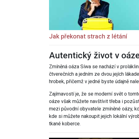
Jak překonat strach z létání
Autentický život v oáz
Zmíněná oáza Síwa se nachází v proláklin
čtverečních a jedním ze dvou jejích láka
hrobek, přičemž v jedné byste údajně nale
Zajímavostí je, že se moderní svět o tom
oáze však můžete navštívit třeba i pozůst
mezi původní obyvatele zmíněné oázy, kde ž
kde si můžete nakoupit jejich lokální výro
tkané koberce.