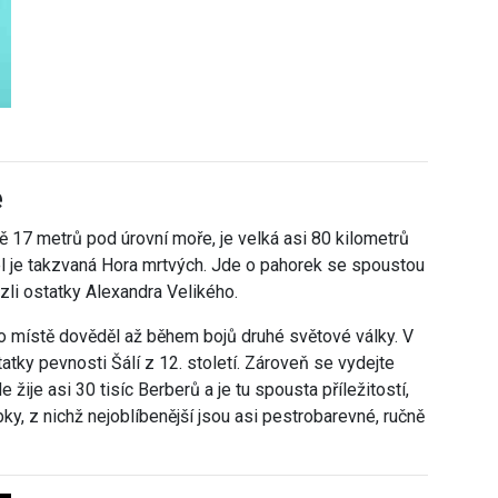
e
ě 17 metrů pod úrovní moře, je velká asi 80 kilometrů
del je takzvaná Hora mrtvých. Jde o pahorek se spoustou
zli ostatky Alexandra Velikého.
to místě dověděl až během bojů druhé světové války. V
atky pevnosti Šálí z 12. století. Zároveň se vydejte
ije asi 30 tisíc Berberů a je tu spousta příležitostí,
bky, z nichž nejoblíbenější jsou asi pestrobarevné, ručně