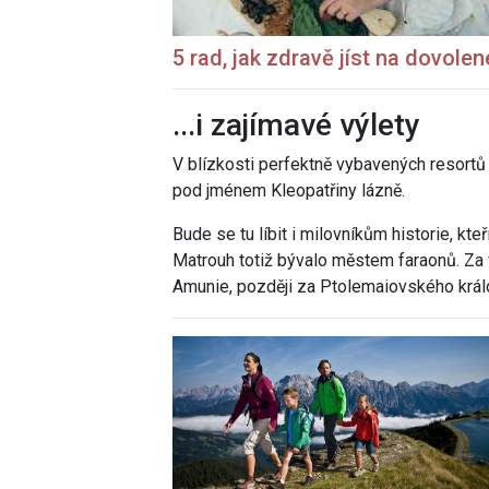
5 rad, jak zdravě jíst na dovolené,
...i zajímavé výlety
V blízkosti perfektně vybavených resort
pod jménem Kleopatřiny lázně.
Bude se tu líbit i milovníkům historie, kte
Matrouh totiž bývalo městem faraonů. Za
Amunie, později za Ptolemaiovského králov