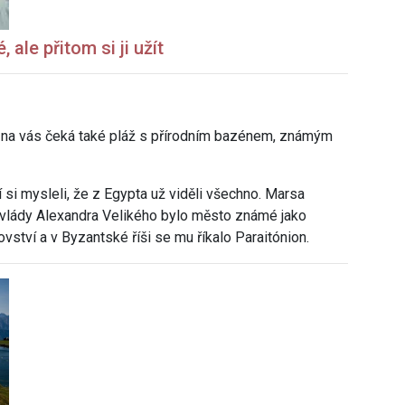
 ale přitom si ji užít
ů na vás čeká také pláž s přírodním bazénem, známým
ří si mysleli, že z Egypta už viděli všechno. Marsa
 vlády Alexandra Velikého bylo město známé jako
ství a v Byzantské říši se mu říkalo Paraitónion.