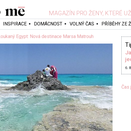
MAGAZÍN PRO ŽENY, KTERÉ UŽ 
INSPIRACE
DOMÁCNOST
VOLNÝ ČAS
PŘÍBĚHY ZE 
oukaný Egypt: Nová destinace Marsa Matrouh
Ti
Ja
je
6. 
Čas 