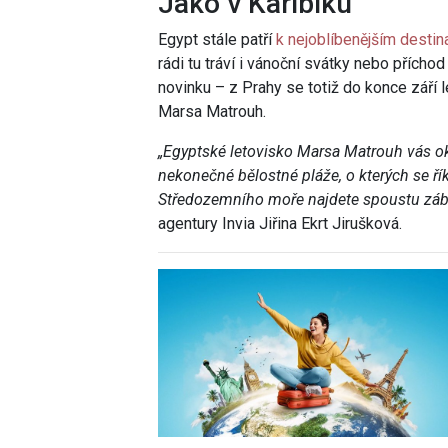
Jako v Karibiku
Egypt stále patří
k nejoblíbenějším destin
rádi tu tráví i vánoční svátky nebo příchod
novinku – z Prahy se totiž do konce září 
Marsa Matrouh.
„Egyptské letovisko Marsa Matrouh vás o
nekonečné bělostné pláže, o kterých se ří
Středozemního moře najdete spoustu zába
agentury Invia Jiřina Ekrt Jirušková.