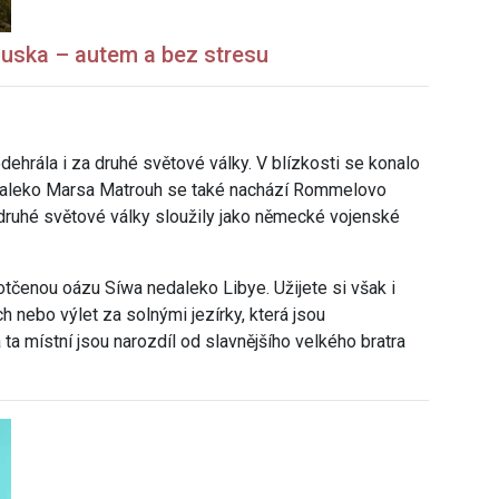
uska – autem a bez stresu
dehrála i za druhé světové války. V blízkosti se konalo
edaleko Marsa Matrouh se také nachází Rommelovo
druhé světové války sloužily jako německé vojenské
otčenou oázu Síwa nedaleko Libye. Užijete si však i
ch nebo výlet za solnými jezírky, která jsou
a místní jsou narozdíl od slavnějšího velkého bratra