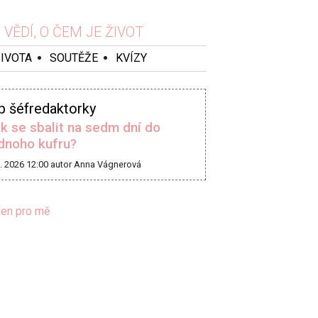
VĚDÍ, O ČEM JE ŽIVOT
ŽIVOTA
SOUTĚŽE
KVÍZY
p šéfredaktorky
k se sbalit na sedm dní do
dnoho kufru?
8. 2026 12:00
autor Anna Vágnerová
jen pro mě