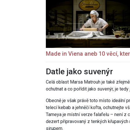
Made in Viena aneb 10 věcí, kte
Datle jako suvenýr
Celá oblast Marsa Matrouh je také zřejmě
ochutnat a co pořídit jako suvenýr, je tedy 
Obecně je však právě toto místo ideální p
telecí kebab a jehněčí kofta, ochutnejte v
Tameya je místní verze falafelu – není z c
dezert připravovaný z tenkých křupavých
sirupem.