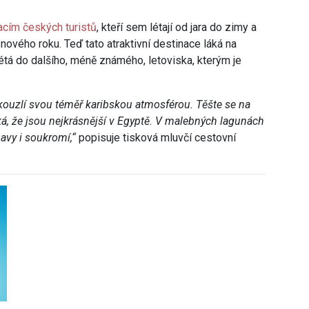
acím českých turistů
, kteří sem létají od jara do zimy a
 nového roku. Teď tato atraktivní destinace láká na
létá do dalšího, méně známého, letoviska, kterým je
kouzlí svou téměř karibskou atmosférou. Těšte se na
ká, že jsou nejkrásnější v Egyptě. V malebných lagunách
vy i soukromí,“
popisuje tisková mluvčí cestovní