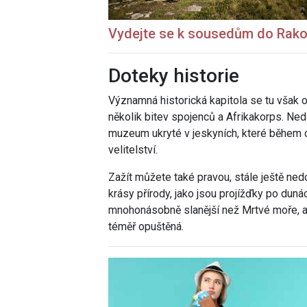
Vydejte se k sousedům do Rako
Doteky historie
Významná historická kapitola se tu však o
několik bitev spojenců a Afrikakorps. N
muzeum ukryté v jeskyních, které během 
velitelství.
Zažít můžete také pravou, stále ještě ned
krásy přírody, jako jsou projížďky po duná
mnohonásobně slanější než Mrtvé moře, a t
téměř opuštěná.