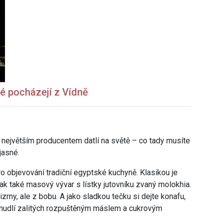
ré pocházejí z Vídně
 největším producentem datlí na světě – co tady musíte
jasné.
ro objevování tradiční egyptské kuchyně. Klasikou je
šak také masový vývar s lístky jutovníku zvaný molokhia.
izrny, ale z bobu. A jako sladkou tečku si dejte konafu,
 nudlí zalitých rozpuštěným máslem a cukrovým