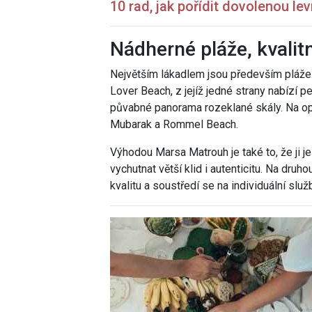
10 rad, jak pořídit dovolenou le
Nádherné pláže, kvalitní
Největším lákadlem jsou především pláže
Lover Beach, z jejíž jedné strany nabízí p
půvabné panorama rozeklané skály. Na op
Mubarak a Rommel Beach.
Výhodou Marsa Matrouh je také to, že ji ješ
vychutnat větší klid i autenticitu. Na druh
kvalitu a soustředí se na individuální služ