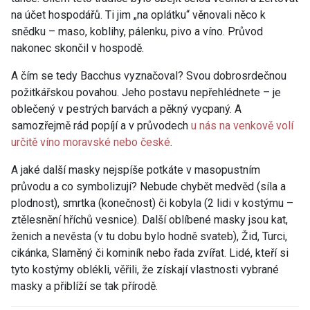
na účet hospodářů. Ti jim „na oplátku“ věnovali něco k
snědku – maso, koblihy, pálenku, pivo a víno. Průvod
nakonec skončil v hospodě.
A čím se tedy Bacchus vyznačoval? Svou dobrosrdečnou
požitkářskou povahou. Jeho postavu nepřehlédnete – je
oblečený v pestrých barvách a pěkný vycpaný. A
samozřejmě rád popíjí a v průvodech
u nás na venkově volí
určitě víno moravské nebo české
.
A jaké další masky nejspíše potkáte v masopustním
průvodu a co symbolizují? Nebude chybět medvěd (síla a
plodnost), smrtka (konečnost) či kobyla (2 lidi v kostýmu –
ztělesnění hříchů vesnice). Další oblíbené masky jsou kat,
ženich a nevěsta (v tu dobu bylo hodně svateb), Žid, Turci,
cikánka, Slaměný či kominík nebo řada zvířat. Lidé, kteří si
tyto kostýmy oblékli, věřili, že získají vlastnosti vybrané
masky a přiblíží se tak přírodě.