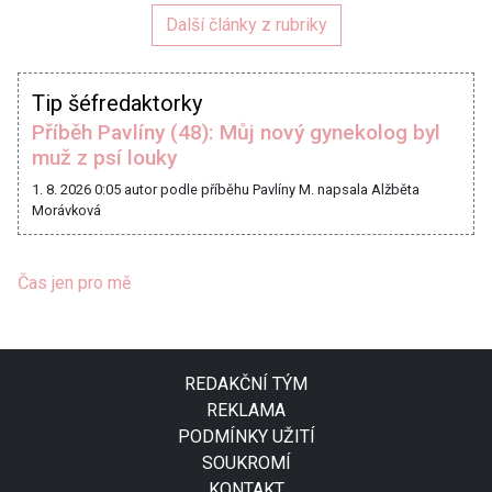
Další články z rubriky
Tip šéfredaktorky
Příběh Pavlíny (48): Můj nový gynekolog byl
muž z psí louky
1. 8. 2026 0:05
autor podle příběhu Pavlíny M. napsala Alžběta
Morávková
Čas jen pro mě
REDAKČNÍ TÝM
REKLAMA
PODMÍNKY UŽITÍ
SOUKROMÍ
KONTAKT