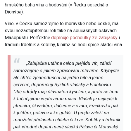
římského boha vína a hodování (v Řecku se jedná o
Dionýsa).
Víno, v Česku samozřejmě to moravské nebo české, má
svou nezastupitelnou roli také na současných oslavách
Masopustu. Perfektně
doplňuje pochoutky ze zabijačky
i
tradiční trdelník a koblihy, k nimž se hodí spíše sladší vína.
„Zabijačka utáhne celou plejádu vín, záleží
samozřejmě o jakém zpracování mluvíme. Kdybyste
ale chtěli zjednodušení na jedno bílé a jedno
červené, doporučuji Ryzlink vlašský a Frankovku.
Obě odrůdy mají šťavnatou kyselinu, a proto se hodí
k tučnějšímu vepřovému masu. Vlašák je nejlepší k
jitrnicím, škvarkům, tlačence a ovaru, Frankovka pak
k jelitům, polévce a ke guláši. U prejtu záleží na
množství přidaného chleba či krve. Koblihy a trdelník
pak vhodně doplní méně sladká Pálava či Moravský