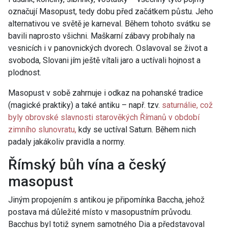
označují Masopust, tedy dobu před začátkem půstu. Jeho
alternativou ve světě je karneval. Během tohoto svátku se
bavili naprosto všichni. Maškarní zábavy probíhaly na
vesnicích i v panovnických dvorech. Oslavoval se život a
svoboda, Slovani jím ještě vítali jaro a uctívali hojnost a
plodnost.
Masopust v sobě zahrnuje i odkaz na pohanské tradice
(magické praktiky) a také antiku – např. tzv.
saturnálie, což
byly obrovské slavnosti starověkých Římanů v období
zimního slunovratu,
kdy se uctíval Saturn. Během nich
padaly jakákoliv pravidla a normy.
Římský bůh vína a český
masopust
Jiným propojením s antikou je připomínka Baccha, jehož
postava má důležité místo v masopustním průvodu.
Bacchus byl totiž synem samotného Dia a představoval