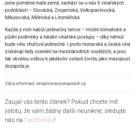
jsme poměrně malá země, nachází se u nás 6 vinařských
podoblastí – Slovácká, Znojemská, Velkopavlovická,
Mikulovská, Mělnická a Litoměřická.
Každá z nich nabízí jedinečný terroir – místní klimatické a
půdní podmínky a lokální vinařské postupy – díky němuž
bude víno chuťově jedinečné. I proto moravská a česká vína
získávají řady ocenění na mezinárodních soutěžích, a jsou
tak skvělou volbou k jakékoliv oslavě života, jako masopust
dozajista je.
Zdroj informací: vinazmoravyvinazcech.cz
Zaujal vás tento článek? Pokud chcete mít
jistotu, že vám žádný další neunikne, sledujte
nás na
Facebooku
!