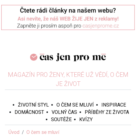
MAGAZÍN PRO ŽENY, KTERÉ UŽ VĚDÍ, O ČEM
JE ŽIVOT
ŽIVOTNÍ STYL
O ČEM SE MLUVÍ
INSPIRACE
DOMÁCNOST
VOLNÝ ČAS
PŘÍBĚHY ZE ŽIVOTA
SOUTĚŽE
KVÍZY
Úvod
O čem se mluví