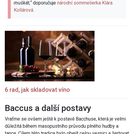
muškát,“
doporučuje
národní sommelierka Klára
Kollárová
.
6 rad, jak skladovat
víno
Baccus a další postavy
Vraťme se ovšem ještě k postavě Bacchuse, která je velmi
důležitá během masopustního průvodu plného hudby a
tance. Cílem této tradice bylo obejít celou vesnici a žertovat