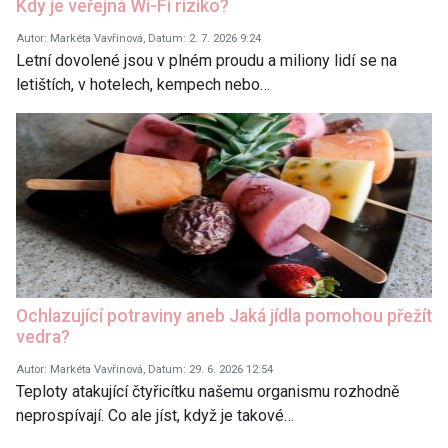
Kdy je veřejná Wi-Fi riziko?
Autor: Markéta Vavřinová, Datum: 2. 7. 2026 9:24
Letní dovolené jsou v plném proudu a miliony lidí se na
letištích, v hotelech, kempech nebo…
Ochlazující potraviny aneb Jaká jídla pomohou přežít
vedra?
Autor: Markéta Vavřinová, Datum: 29. 6. 2026 12:54
Teploty atakující čtyřicítku našemu organismu rozhodně
neprospívají. Co ale jíst, když je takové…