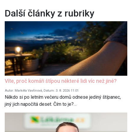
Další články z rubriky
Víte, proč komáři štípou některé lidi víc než jiné?
Autor: Markéta Vavřinová, Datum: 3. 8. 2026 11:01
Někdo si po letním večeru domů odnese jediný štípanec,
jiný jich napočítá deset. Čím to je?…