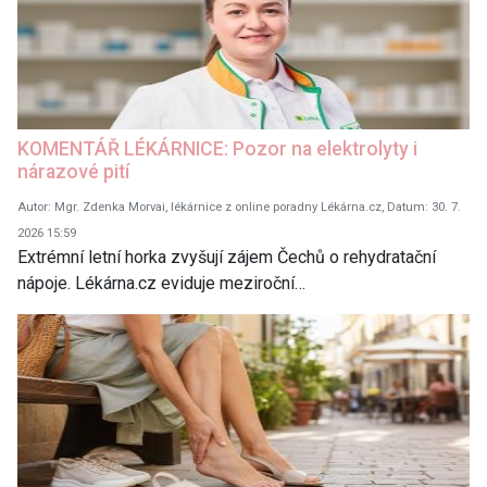
KOMENTÁŘ LÉKÁRNICE: Pozor na elektrolyty i
nárazové pití
Autor: Mgr. Zdenka Morvai, lékárnice z online poradny Lékárna.cz, Datum: 30. 7.
2026 15:59
Extrémní letní horka zvyšují zájem Čechů o rehydratační
nápoje. Lékárna.cz eviduje meziroční…