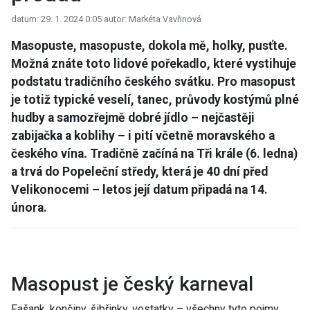
datum: 29. 1. 2024 0:05
autor: Markéta Vavřinová
Masopuste, masopuste, dokola mě, holky, pusťte.
Možná znáte toto lidové pořekadlo, které vystihuje
podstatu tradičního českého svátku. Pro masopust
je totiž typické veselí, tanec, průvody kostýmů plné
hudby a samozřejmě dobré jídlo – nejčastěji
zabijačka a koblihy – i pití včetně moravského a
českého vína. Tradičně začíná na Tři krále (6. ledna)
a trvá do Popeleční středy, která je 40 dní před
Velikonocemi – letos její datum připadá na 14.
února.
Masopust je český karneval
Fašank, končiny, šibřinky, vostatky – všechny tyto pojmy