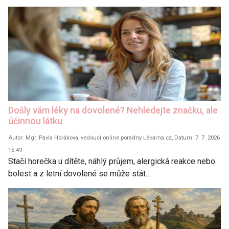
Došly vám léky na dovolené? Nehledejte značku, ale
účinnou látku
Autor: Mgr. Pavla Horáková, vedoucí online poradny Lékárna.cz, Datum: 7. 7. 2026
15:49
Stačí horečka u dítěte, náhlý průjem, alergická reakce nebo
bolest a z letní dovolené se může stát…