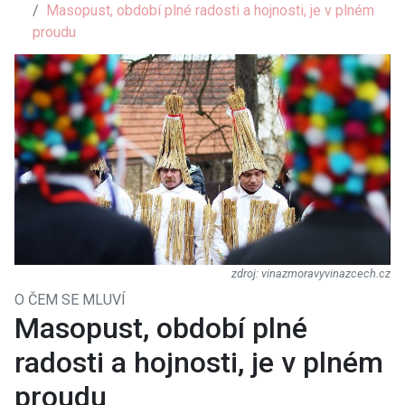
Masopust, období plné radosti a hojnosti, je v plném
proudu
vinazmoravyvinazcech.cz
O ČEM SE MLUVÍ
Masopust, období plné
radosti a hojnosti, je v plném
proudu