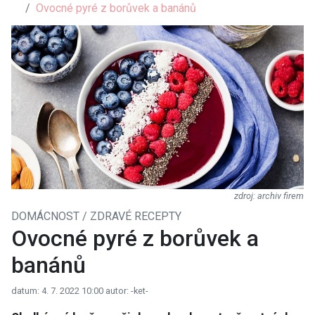
Ovocné pyré z borůvek a banánů
archiv firem
DOMÁCNOST / ZDRAVÉ RECEPTY
Ovocné pyré z borůvek a
banánů
datum: 4. 7. 2022 10:00
autor: -ket-