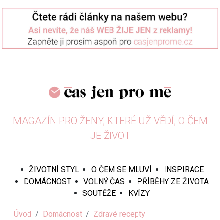
MAGAZÍN PRO ŽENY, KTERÉ UŽ VĚDÍ, O ČEM
JE ŽIVOT
ŽIVOTNÍ STYL
O ČEM SE MLUVÍ
INSPIRACE
DOMÁCNOST
VOLNÝ ČAS
PŘÍBĚHY ZE ŽIVOTA
SOUTĚŽE
KVÍZY
Úvod
Domácnost
Zdravé recepty