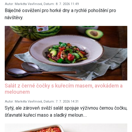
Autor: Markéta Vavřinová, Datum: 8. 7. 2026 11:49
Báječné osvěžení pro horké dny a rychlé pohoštění pro
návštěvy.
Salát z černé čočky s kuřecím masem, avokádem a
melounem
Autor: Markéta Vavřinová, Datum: 7. 7. 2026 14:31
Sytý, ale zároveň svěží salát spojuje výživnou černou čočku,
šťavnaté kuřecí maso a sladký meloun.…