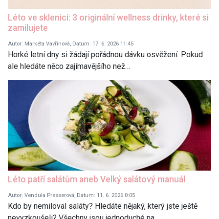
Léto ve sklenici: 3 originální wellness drinky, které si
zamilujete
Autor: Markéta Vavřinová, Datum: 17. 6. 2026 11:45
Horké letní dny si žádají pořádnou dávku osvěžení. Pokud
ale hledáte něco zajímavějšího než…
Léto patří salátům aneb Velký salátový manuál
Autor: Vendula Presserová, Datum: 11. 6. 2026 0:05
Kdo by nemiloval saláty? Hledáte nějaký, který jste ještě
nevyzkoušeli? Všechny jsou jednoduché na…