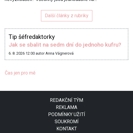
Další články z rubriky
Tip šéfredaktorky
Jak se sbalit na sedm dní do jednoho kufru?
6. 8. 2026 12:00
autor Anna Vágnerová
Čas jen pro mě
REDAKČNÍ TÝM
REKLAMA
PODMÍNKY UŽITÍ
SOUKROMÍ
KONTAKT