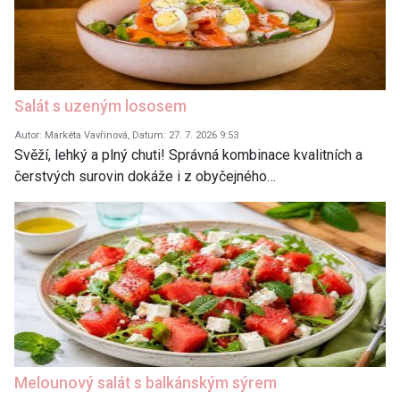
Salát s uzeným lososem
Autor: Markéta Vavřinová, Datum: 27. 7. 2026 9:53
Svěží, lehký a plný chuti! Správná kombinace kvalitních a
čerstvých surovin dokáže i z obyčejného…
Melounový salát s balkánským sýrem