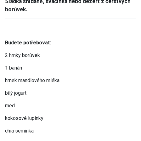
Sladká snídaně, svačinka nebo dezert z čerstvých
borůvek.
Budete potřebovat:
2 hrnky borůvek
1 banán
hrnek mandlového mléka
bílý jogurt
med
kokosové lupínky
chia semínka