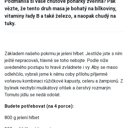
Podmanila si vaše chuťové pohárky zvěřina? Pak
vězte, že tento druh masa je bohatý na bílkoviny,
vitaminy řady B a také železo, a naopak chudý na
tuky.
Základem našeho pokrmu je jelení hřbet. Jestliže jste s ním
ještě nepracovali, hlavně se toho nebojte. Podle níže
uvedeného postupu to hravě zvládnete i vy. Aby se maso
odlehčilo, vybrali jsme k němu coby přílohu příjemně
voňavou kombinaci růžičkové kapusty, celeru a žampionů. Z
bylinek nechybí muškátový oříšek a čerstvý rozmarýn.
Tomuto jídlu se nedá odolat.
Budete potřebovat (na 4 porce):
800 g jelení hřbet