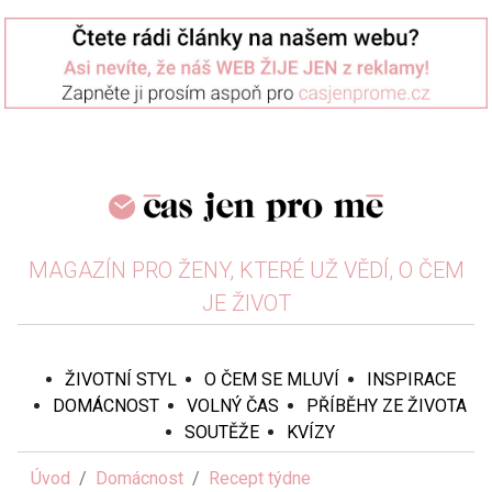
MAGAZÍN PRO ŽENY, KTERÉ UŽ VĚDÍ, O ČEM
JE ŽIVOT
ŽIVOTNÍ STYL
O ČEM SE MLUVÍ
INSPIRACE
DOMÁCNOST
VOLNÝ ČAS
PŘÍBĚHY ZE ŽIVOTA
SOUTĚŽE
KVÍZY
Úvod
Domácnost
Recept týdne