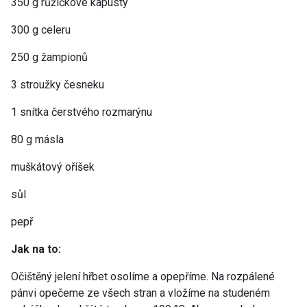
350 g růžičkové kapusty
300 g celeru
250 g žampionů
3 stroužky česneku
1 snítka čerstvého rozmarýnu
80 g másla
muškátový oříšek
sůl
pepř
Jak na to:
Očištěný jelení hřbet osolíme a opepříme. Na rozpálené
pánvi opečeme ze všech stran a vložíme na studeném