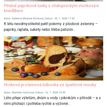
Plněné paprikové lusky s chalupnickým vločkovým
knedlíkem
Autor: Kateřina Medová Šimková, Datum: 20. 7. 2026 17:42
K létu neodmyslitelně patří pokrmy z plodové zeleniny –
papriky, rajčata, cukety nebo třeba patizón…
Hrnková proteinová bábovka ze špaldové mouky
Autor: Markéta Vavřinová, Datum: 16. 7. 2026 10:49
Léto přeje výletům, dnům u vody i piknikům v přírodě – a s
nimi přichází i potřeba rychlé a výživné…