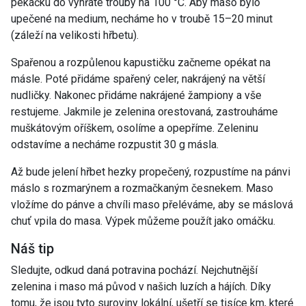
pekáčku do vyhřáté trouby na 100 °C. Aby maso bylo
upečené na medium, necháme ho v troubě 15–20 minut
(záleží na velikosti hřbetu).
Spařenou a rozpůlenou kapustičku začneme opékat na
másle. Poté přidáme spařený celer, nakrájený na větší
nudličky. Nakonec přidáme nakrájené žampiony a vše
restujeme. Jakmile je zelenina orestovaná, zastrouháme
muškátovým oříškem, osolíme a opepříme. Zeleninu
odstavíme a necháme rozpustit 30 g másla.
Až bude jelení hřbet hezky propečený, rozpustíme na pánvi
máslo s rozmarýnem a rozmačkaným česnekem. Maso
vložíme do pánve a chvíli maso přeléváme, aby se máslová
chuť vpila do masa. Výpek můžeme použít jako omáčku.
Náš tip
Sledujte, odkud daná potravina pochází. Nejchutnější
zelenina i maso má původ v našich luzích a hájích. Díky
tomu, že jsou tyto suroviny lokální, ušetří se tisíce km, které