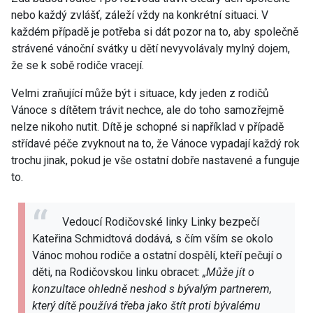
nebo každý zvlášť, záleží vždy na konkrétní situaci. V
každém případě je potřeba si dát pozor na to, aby společně
strávené vánoční svátky u dětí nevyvolávaly mylný dojem,
že se k sobě rodiče vracejí.
Velmi zraňující může být i situace, kdy jeden z rodičů
Vánoce s dítětem trávit nechce, ale do toho samozřejmě
nelze nikoho nutit. Dítě je schopné si například v případě
střídavé péče zvyknout na to, že Vánoce vypadají každý rok
trochu jinak, pokud je vše ostatní dobře nastavené a funguje
to.
Vedoucí Rodičovské linky Linky bezpečí
Kateřina Schmidtová dodává, s čím vším se okolo
Vánoc mohou rodiče a ostatní dospělí, kteří pečují o
děti, na Rodičovskou linku obracet:
„Může jít o
konzultace ohledně neshod s bývalým partnerem,
který dítě používá třeba jako štít proti bývalému