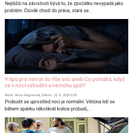
Nejtěžší na závislosti bývá to, že zpočátku nevypadá jako
problém. Člověk chodí do práce, stará se…
9 tipů pro návrat do říše snů aneb Co pomáhá, když
se v noci vzbudím a nemohu spát?
Autor: Anna Vágnerová, Datum: 22. 6. 2026 0:05
Probudit se uprostřed noci je normální. Většina lidí se
během spánku několikrát krátce probudí,…