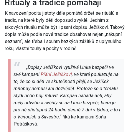
Rituály a tradice pomáhají
K navození pocitu jistoty dále pomáhá držet se rituálů a
tradic, na které byly děti doposud zvyklé. Jedním z
takových rituálů může být i psaní dopisu Ježíškovi. Takový
dopis může podle nové tradice obsahovat nejen „nákupní
seznam“, ale třeba i souhrn hezkých zážitků z uplynulého
roku, vlastní touhy a pocity v rodině.
„Dopisy Ježíškovi využívá Linka bezpečí ve
své kampani
Přání Ježíškovi
, ve které poukazuje na
to, že co si děti ve skutečnosti přejí, se Ježíšek
mnohdy nemusí ani dozvědět. Protože se o tématu
stydí nebo bojí mluvit. Kampaň nabádá děti, aby
měly odvahu a svěřily se na Lince bezpečí, která je
pro ně přístupná 24 hodin denně 7 dní v týdnu, a to i
o Vánocích a Silvestru,“
říká ke kampani Soňa
Petrášková.