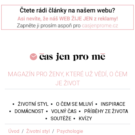
MAGAZÍN PRO ŽENY, KTERÉ UŽ VĚDÍ, O ČEM
JE ŽIVOT
ŽIVOTNÍ STYL
O ČEM SE MLUVÍ
INSPIRACE
DOMÁCNOST
VOLNÝ ČAS
PŘÍBĚHY ZE ŽIVOTA
SOUTĚŽE
KVÍZY
Úvod
Životní styl
Psychologie