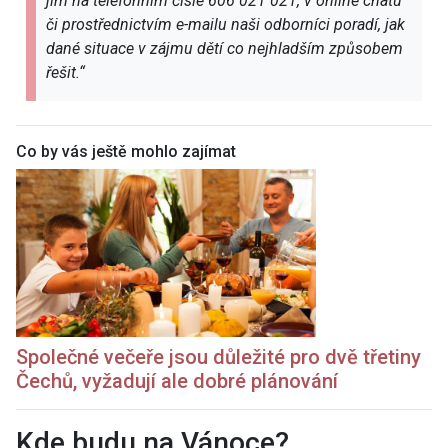
jim na telefonním čísle 606 021 021, v online chatu
či prostřednictvím e-mailu naši odborníci poradí, jak
dané situace v zájmu dětí co nejhladším způsobem
řešit.“
Co by vás ještě mohlo zajímat
Společné večeře jsou důležité pro dvě třetiny
Čechů, vyžadují ale dobré plánování
Kde budu na Vánoce?