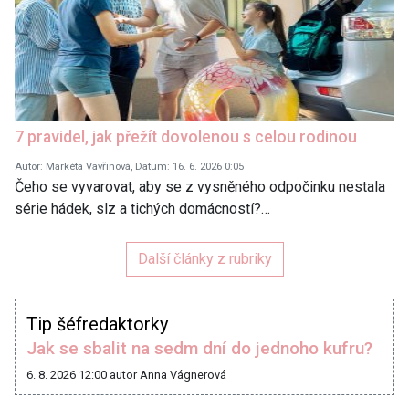
7 pravidel, jak přežít dovolenou s celou rodinou
Autor: Markéta Vavřinová, Datum: 16. 6. 2026 0:05
Čeho se vyvarovat, aby se z vysněného odpočinku nestala
série hádek, slz a tichých domácností?…
Další články z rubriky
Tip šéfredaktorky
Jak se sbalit na sedm dní do jednoho kufru?
6. 8. 2026 12:00
autor Anna Vágnerová