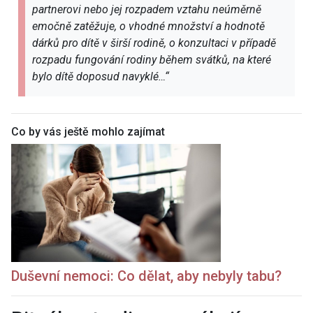
partnerovi nebo jej rozpadem vztahu neúměrně
emočně zatěžuje, o vhodné množství a hodnotě
dárků pro dítě v širší rodině, o konzultaci v případě
rozpadu fungování rodiny během svátků, na které
bylo dítě doposud navyklé…“
Co by vás ještě mohlo zajímat
Duševní nemoci: Co dělat, aby nebyly tabu?