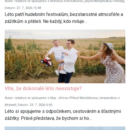
Autor: redakce ve spolupráci s Monikou Kohoutkovou, psychoterapeutkou Hedepy,
Datum: 27. 7. 2026 15:48
Léto patří hudebním festivalům, bezstarostné atmosféře a
zážitkům s přáteli. Ne každý, kdo miluje…
Víte, že dokonalé léto neexistuje?
Autor: redakce ve spolupráci s Mgr. Jiřinou Přikryl Maršálkovou, terapeutkou z
Midwell, Datum: 23. 7. 2026 0:05
Léto si spojujeme s odpočinkem, cestováním a šťastnými
zážitky. Právě představa, že bychom si ho…