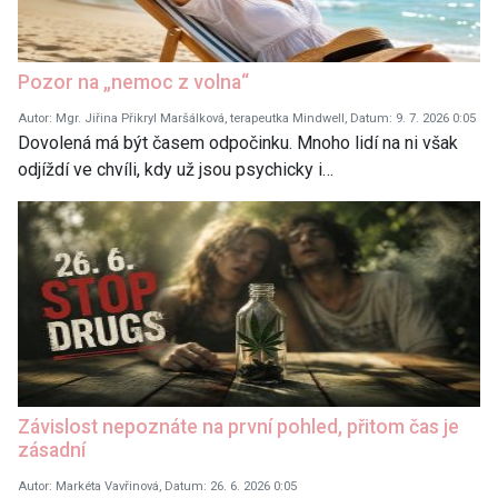
Pozor na „nemoc z volna“
Autor: Mgr. Jiřina Přikryl Maršálková, terapeutka Mindwell, Datum: 9. 7. 2026 0:05
Dovolená má být časem odpočinku. Mnoho lidí na ni však
odjíždí ve chvíli, kdy už jsou psychicky i…
Závislost nepoznáte na první pohled, přitom čas je
zásadní
Autor: Markéta Vavřinová, Datum: 26. 6. 2026 0:05