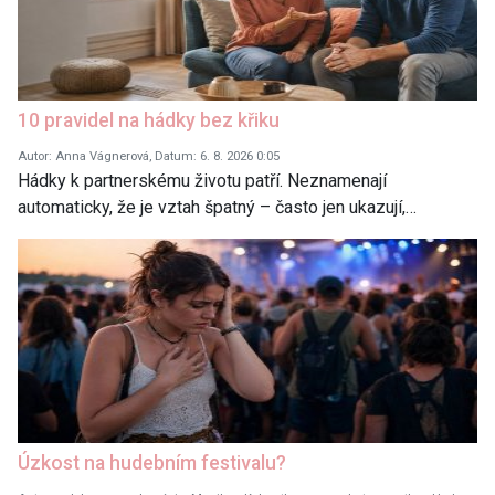
10 pravidel na hádky bez křiku
Autor: Anna Vágnerová, Datum: 6. 8. 2026 0:05
Hádky k partnerskému životu patří. Neznamenají
automaticky, že je vztah špatný – často jen ukazují,…
Úzkost na hudebním festivalu?