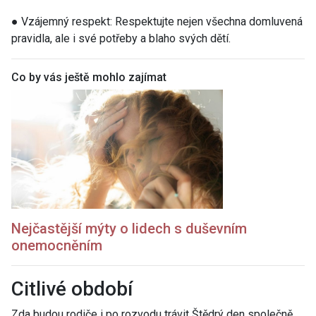
● Vzájemný respekt: Respektujte nejen všechna domluvená
pravidla, ale i své potřeby a blaho svých dětí.
Co by vás ještě mohlo zajímat
Nejčastější mýty o lidech s duševním
onemocněním
Citlivé období
Zda budou rodiče i po rozvodu trávit Štědrý den společně