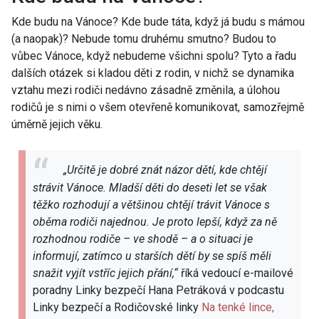
Kde budu na Vánoce? Kde bude táta, když já budu s mámou
(a naopak)? Nebude tomu druhému smutno? Budou to
vůbec Vánoce, když nebudeme všichni spolu? Tyto a řadu
dalších otázek si kladou děti z rodin, v nichž se dynamika
vztahu mezi rodiči nedávno zásadně změnila, a úlohou
rodičů je s nimi o všem otevřeně komunikovat, samozřejmě
úměrně jejich věku.
„Určitě je dobré znát názor dětí, kde chtějí
strávit Vánoce. Mladší děti do deseti let se však
těžko rozhodují a většinou chtějí trávit Vánoce s
oběma rodiči najednou. Je proto lepší, když za ně
rozhodnou rodiče – ve shodě – a o situaci je
informují, zatímco u starších dětí by se spíš měli
snažit vyjít vstříc jejich přání,“
říká vedoucí e-mailové
poradny Linky bezpečí Hana Petráková v podcastu
Linky bezpečí a Rodičovské linky
Na tenké lince,