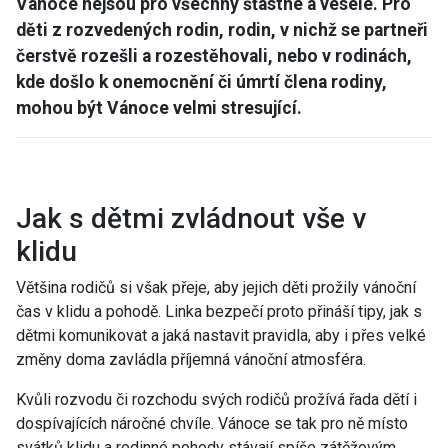
Vánoce nejsou pro všechny šťastné a veselé. Pro
děti z rozvedených rodin, rodin, v nichž se partneři
čerstvě rozešli a rozestěhovali, nebo v rodinách,
kde došlo k onemocnění či úmrtí člena rodiny,
mohou být Vánoce velmi stresující.
Jak s dětmi zvládnout vše v
klidu
Většina rodičů si však přeje, aby jejich děti prožily vánoční
čas v klidu a pohodě. Linka bezpečí proto přináší tipy, jak s
dětmi komunikovat a jaká nastavit pravidla, aby i přes velké
změny doma zavládla příjemná vánoční atmosféra.
Kvůli rozvodu či rozchodu svých rodičů prožívá řada dětí i
dospívajících náročné chvíle. Vánoce se tak pro ně místo
svátků klidu a rodinné pohody stávají spíše zátěžovým