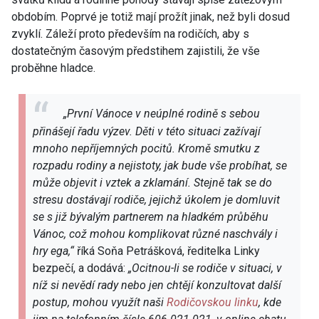
obdobím. Poprvé je totiž mají prožít jinak, než byli dosud
zvyklí. Záleží proto především na rodičích, aby s
dostatečným časovým předstihem zajistili, že vše
proběhne hladce.
„První Vánoce v neúplné rodině s sebou
přinášejí řadu výzev. Děti v této situaci zažívají
mnoho nepříjemných pocitů. Kromě smutku z
rozpadu rodiny a nejistoty, jak bude vše probíhat, se
může objevit i vztek a zklamání. Stejně tak se do
stresu dostávají rodiče, jejichž úkolem je domluvit
se s již bývalým partnerem na hladkém průběhu
Vánoc, což mohou komplikovat různé naschvály i
hry ega,“
říká Soňa Petrášková, ředitelka Linky
bezpečí, a dodává:
„Ocitnou-li se rodiče v situaci, v
níž si nevědí rady nebo jen chtějí konzultovat další
postup, mohou využít naši
Rodičovskou linku
, kde