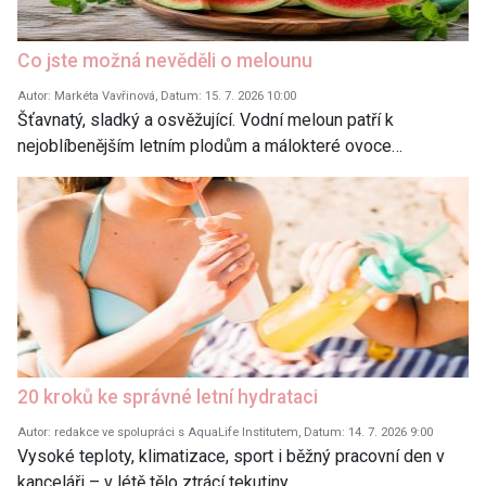
Co jste možná nevěděli o melounu
Autor: Markéta Vavřinová, Datum: 15. 7. 2026 10:00
Šťavnatý, sladký a osvěžující. Vodní meloun patří k
nejoblíbenějším letním plodům a málokteré ovoce…
20 kroků ke správné letní hydrataci
Autor: redakce ve spolupráci s AquaLife Institutem, Datum: 14. 7. 2026 9:00
Vysoké teploty, klimatizace, sport i běžný pracovní den v
kanceláři – v létě tělo ztrácí tekutiny…