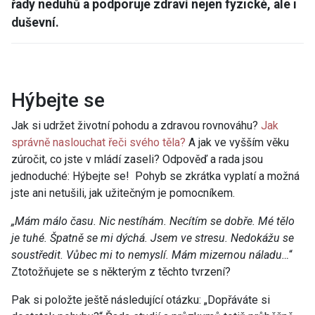
řady neduhů a podporuje zdraví nejen fyzické, ale i
duševní.
Hýbejte se
Jak si udržet životní pohodu a zdravou rovnováhu?
Jak
správně naslouchat řeči svého těla?
A jak ve vyšším věku
zúročit, co jste v mládí zaseli? Odpověď a rada jsou
jednoduché: Hýbejte se! Pohyb se zkrátka vyplatí a možná
jste ani netušili, jak užitečným je pomocníkem.
„Mám málo času. Nic nestíhám. Necítím se dobře. Mé tělo
je tuhé. Špatně se mi dýchá. Jsem ve stresu. Nedokážu se
soustředit. Vůbec mi to nemyslí. Mám mizernou náladu…
“
Ztotožňujete se s některým z těchto tvrzení?
Pak si položte ještě následující otázku: „Dopřáváte si