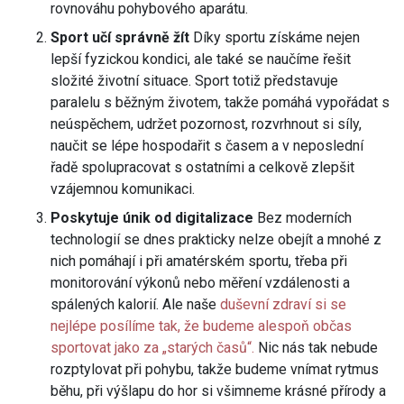
rovnováhu pohybového aparátu.
Sport učí správně žít
Díky sportu získáme nejen
lepší fyzickou kondici, ale také se naučíme řešit
složité životní situace. Sport totiž představuje
paralelu s běžným životem, takže pomáhá vypořádat s
neúspěchem, udržet pozornost, rozvrhnout si síly,
naučit se lépe hospodařit s časem a v neposlední
řadě spolupracovat s ostatními a celkově zlepšit
vzájemnou komunikaci.
Poskytuje únik od digitalizace
Bez moderních
technologií se dnes prakticky nelze obejít a mnohé z
nich pomáhají i při amatérském sportu, třeba při
monitorování výkonů nebo měření vzdálenosti a
spálených kalorií. Ale naše
duševní zdraví si se
nejlépe posílíme tak, že budeme alespoň občas
sportovat jako za „starých časů“.
Nic nás tak nebude
rozptylovat při pohybu, takže budeme vnímat rytmus
běhu, při výšlapu do hor si všimneme krásné přírody a