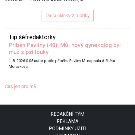
Další články z rubriky
Tip šéfredaktorky
Příběh Pavlíny (48): Můj nový gynekolog byl
muž z psí louky
1. 8. 2026 0:05
autor podle příběhu Pavlíny M. napsala Alžběta
Morávková
Čas jen pro mě
REDAKČNÍ TÝM
REKLAMA
PODMÍNKY UŽITÍ