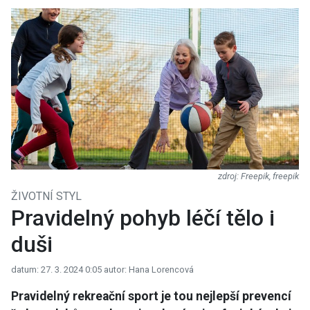
Freepik, freepik
ŽIVOTNÍ STYL
Pravidelný pohyb léčí tělo i
duši
datum: 27. 3. 2024 0:05
autor: Hana Lorencová
Pravidelný rekreační sport je tou nejlepší prevencí