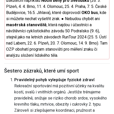
uskuteční například
Noční běhy pro Světlušku
(26. 3.
Plzeň, 4. 4. Brno, 11. 4. Olomouc, 25. 4. Praha, 7. 5. České
Budějovice, 16.5. Jihlava), které doprovodí
OKO bus
, kde
si můžete nechat vyšetřit zrak. ● Nebudou chybět ani
masérská stanoviště
, která najdou i účastníci a
návštěvníci cyklistického závodu 50 Podralsko (9. 6),
stejně jako na letních závodech RunTour 2024 (25. 5. Ústí
nad Labem, 22. 6. Plzeň, 20. 7. Olomouc, 14. 9. Brno). Tam
OZP obohatí program stanovišti pro měření zraku či
analýzu složení lidského těla.
Šestero zázraků, které umí sport
Pravidelný pohyb vylepšuje fyzické zdraví
Rekreační sportování má pozitivní účinky na kvalitu
kostí, svalů i vnitřních orgánů. Jestliže trénujeme
pravidelně, snižuje se riziko chorob srdce, vysokého
krevního tlaku, mrtvice, obezity i cukrovky 2. typu.
Zároveň si zlepšujeme koordinaci, pružnost a