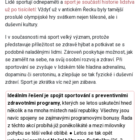
Lidé sportují odnepaměti a
sport je součástí historie lidstva
už po tisíciletí
: Vždyť už v antickém Řecku byly tamější
proslulé olympijské hry svátkem nejen tělesné, ale i
duševní kultury.
I v současnosti má sport velký význam, protože
představuje příležitost se zdravě hýbat a potkávat se s
podobně naladěnými lidmi. Zároveň poskytuje možnost, jak
se zaměřit na sebe, na svůj osobní rozvoj a zdraví. Při
sportování se zvyšuje v lidském těle hladina adrenalinu,
dopaminu či serotoninu, a zlepšuje se tak fyzické i duševní
zdraví. Sport je zkrátka víc než jen zábava.
Ideálním řešení je spojit sportování s preventivními
zdravotními programy
, kterých se letos uskuteční hned
několik a na mnoha místech naší republiky. Všechny jsou
navíc spojeny se zajímavými programovými bonusy. Řada
z těchto akcí probíhá již poněkolikáté a mezi milovníky
pohybu se těší velké oblibě. ● Letos se tak opět