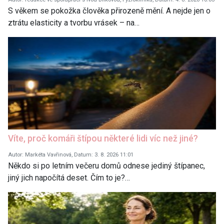
S věkem se pokožka člověka přirozeně mění. A nejde jen o
ztrátu elasticity a tvorbu vrásek – na…
Víte, proč komáři štípou některé lidi víc než jiné?
Autor: Markéta Vavřinová, Datum: 3. 8. 2026 11:01
Někdo si po letním večeru domů odnese jediný štípanec,
jiný jich napočítá deset. Čím to je?…