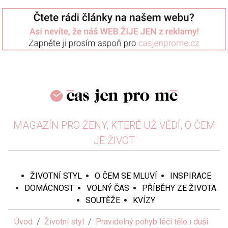
MAGAZÍN PRO ŽENY, KTERÉ UŽ VĚDÍ, O ČEM
JE ŽIVOT
ŽIVOTNÍ STYL
O ČEM SE MLUVÍ
INSPIRACE
DOMÁCNOST
VOLNÝ ČAS
PŘÍBĚHY ZE ŽIVOTA
SOUTĚŽE
KVÍZY
Úvod
Životní styl
Pravidelný pohyb léčí tělo i duši