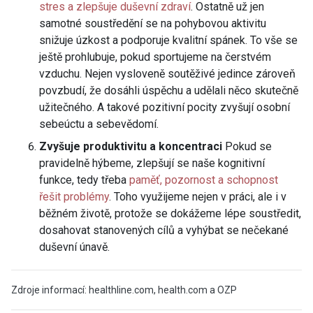
stres a zlepšuje duševní zdraví
. Ostatně už jen
samotné soustředění se na pohybovou aktivitu
snižuje úzkost a podporuje kvalitní spánek. To vše se
ještě prohlubuje, pokud sportujeme na čerstvém
vzduchu. Nejen vysloveně soutěživé jedince zároveň
povzbudí, že dosáhli úspěchu a udělali něco skutečně
užitečného. A takové pozitivní pocity zvyšují osobní
sebeúctu a sebevědomí.
Zvyšuje produktivitu a koncentraci
Pokud se
pravidelně hýbeme, zlepšují se naše kognitivní
funkce, tedy třeba
paměť, pozornost a schopnost
řešit problémy
. Toho využijeme nejen v práci, ale i v
běžném životě, protože se dokážeme lépe soustředit,
dosahovat stanovených cílů a vyhýbat se nečekané
duševní únavě.
Zdroje informací: healthline.com, health.com a OZP