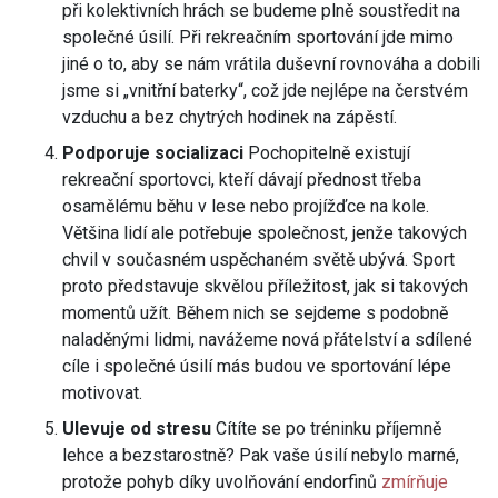
při kolektivních hrách se budeme plně soustředit na
společné úsilí. Při rekreačním sportování jde mimo
jiné o to, aby se nám vrátila duševní rovnováha a dobili
jsme si „vnitřní baterky“, což jde nejlépe na čerstvém
vzduchu a bez chytrých hodinek na zápěstí.
Podporuje socializaci
Pochopitelně existují
rekreační sportovci, kteří dávají přednost třeba
osamělému běhu v lese nebo projížďce na kole.
Většina lidí ale potřebuje společnost, jenže takových
chvil v současném uspěchaném světě ubývá. Sport
proto představuje skvělou příležitost, jak si takových
momentů užít. Během nich se sejdeme s podobně
naladěnými lidmi, navážeme nová přátelství a sdílené
cíle i společné úsilí más budou ve sportování lépe
motivovat.
Ulevuje od stresu
Cítíte se po tréninku příjemně
lehce a bezstarostně? Pak vaše úsilí nebylo marné,
protože pohyb díky uvolňování endorfinů
zmírňuje