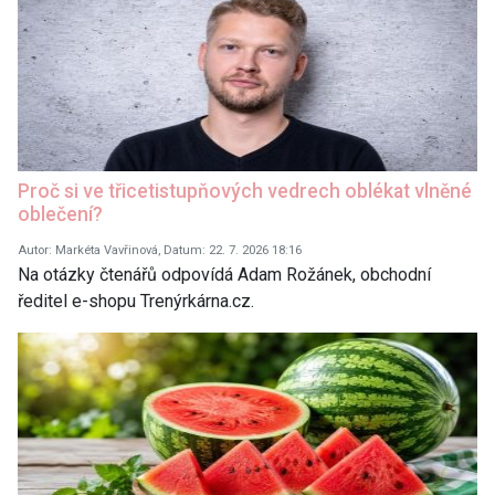
Proč si ve třicetistupňových vedrech oblékat vlněné
oblečení?
Autor: Markéta Vavřinová, Datum: 22. 7. 2026 18:16
Na otázky čtenářů odpovídá Adam Rožánek, obchodní
ředitel e-shopu Trenýrkárna.cz.