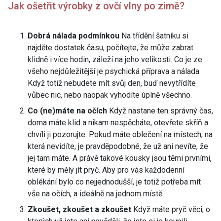
Jak ošetřit výrobky z ovčí vlny po zimě?
Dobrá nálada podmínkou
Na třídění šatníku si
najděte dostatek času, počítejte, že může zabrat
klidně i více hodin, záleží na jeho velikosti. Co je ze
všeho nejdůležitější je psychická příprava a nálada.
Když totiž nebudete mít svůj den, buď nevytřídíte
vůbec nic, nebo naopak vyhodíte úplně všechno.
Co (ne)máte na očích
Když nastane ten správný čas,
doma máte klid a nikam nespěcháte, otevřete skříň a
chvíli ji pozorujte. Pokud máte oblečení na místech, na
která nevidíte, je pravděpodobné, že už ani nevíte, že
jej tam máte. A právě takové kousky jsou těmi prvními,
které by měly jít pryč. Aby pro vás každodenní
oblékání bylo co nejjednodušší, je totiž potřeba mít
vše na očích, a ideálně na jednom místě.
Zkoušet, zkoušet a zkoušet
Když máte pryč věci, o