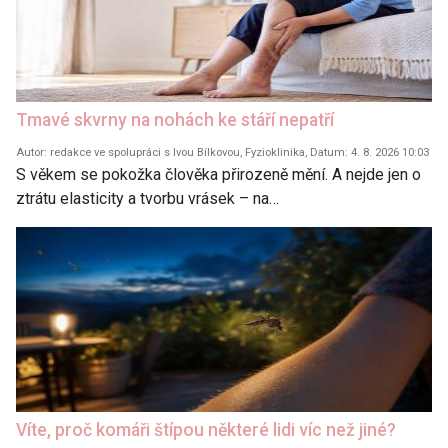
Tmavé skvrny na nohách ke stáří nepatří
Autor: redakce ve spolupráci s Ivou Bílkovou, Fyzioklinika, Datum: 4. 8. 2026 10:03
S věkem se pokožka člověka přirozeně mění. A nejde jen o
ztrátu elasticity a tvorbu vrásek – na…
Víte, proč komáři štípou některé lidi víc než jiné?