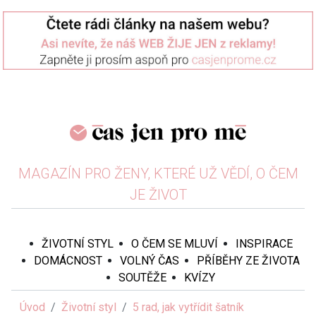
MAGAZÍN PRO ŽENY, KTERÉ UŽ VĚDÍ, O ČEM
JE ŽIVOT
ŽIVOTNÍ STYL
O ČEM SE MLUVÍ
INSPIRACE
DOMÁCNOST
VOLNÝ ČAS
PŘÍBĚHY ZE ŽIVOTA
SOUTĚŽE
KVÍZY
Úvod
Životní styl
5 rad, jak vytřídit šatník