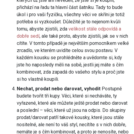
kterých už jste ani nevěděli, že jste si je koupili,
přichází na řadu ta hlavní část šatníku. Tady to bude
úkol i pro vaši fyzičku, všechny věci ve skříni je totiž
potřeba si vyzkoušet. Důležité je to nejenom kvůli
tomu, abyste zjistili, zda
velikost stále odpovídá a
dobře sedí
, ale také proto, abyste zjistili, jak se v nich
cítíte. V tomto případě je největším pomocníkem velké
zrcadlo, ve kterém uvidíte celou svou postavu. V
každém kousku se prohlédněte a uvědomte si, kdy
jste ho naposledy měli na sobě, jestli jej máte s čím
kombinovat, zda zapadá do vašeho stylu a proč jste
si ho vlastně koupili.
Nechat, prodat nebo darovat, vyhodit
Postupně
budete tvořit tři kupy. Věci, které si necháváte, ty
vyřazené, které ale můžete ještě prodat nebo darovat
a poslední – věci, které už jsou na odpis. Do skupiny
prodat/darovat patří takové kousky, které jsou stále
nositelné, ale není to váš styl, necítíte s v nich dobře,
nemáte je s čím kombinovat, a proto je nenosíte, nebo