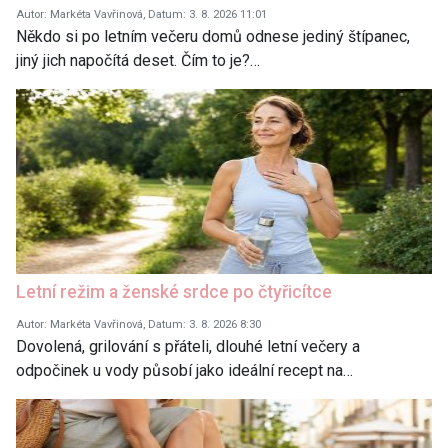
Autor: Markéta Vavřinová, Datum: 3. 8. 2026 11:01
Někdo si po letním večeru domů odnese jediný štípanec,
jiný jich napočítá deset. Čím to je?…
Letní režim a ženské srdce po čtyřicítce
Autor: Markéta Vavřinová, Datum: 3. 8. 2026 8:30
Dovolená, grilování s přáteli, dlouhé letní večery a
odpočinek u vody působí jako ideální recept na…