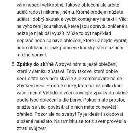
vám nesedí velikostně. Takové oblečení ale určitě
udělá radost někomu jinému. Kromě prodeje můžete
udělat i dobrý skutek a využít kontejnery na textil. Věci
na vyhození jsou takové, které jsou opravdu zničené a
nelze je nijak dál využít. Může to být například
seprané nebo špinavé oblečení, které už nejde vyprat,
nebo otrhané či jinak poničené kousky, které už není
možné spravit.
Zpátky do skříně
A zbývá nám tu ještě oblečení,
které v šatníku zůstává. Tedy takové, které dobře
sedí, cítíte se v něm skvěle a je kombinovatelné se
zbytkem věcí. Prostě kousky, které už na dálku křičí
vaše jméno! Vytříděné věci srovnejte zpátky do skříně
podle typu oblečení a dle barvy. Pokud máte prostor,
snažte se věci pověsit, ať o nich máte co největší
přehled. Pozor ale na svetry! Ty je ideální skladovat
složené naležato. Na ramínku se totiž svetr prověsí a
ztratí svůj tvar.