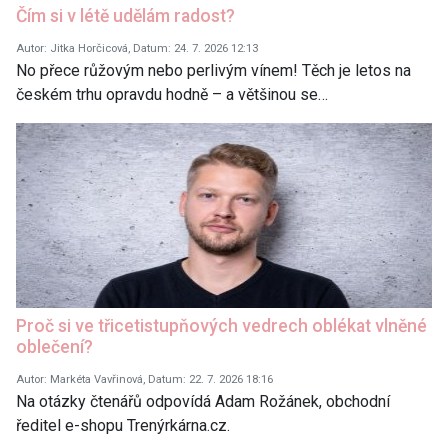
Čím si v létě udělám radost?
Autor: Jitka Horčicová, Datum: 24. 7. 2026 12:13
No přece růžovým nebo perlivým vínem! Těch je letos na
českém trhu opravdu hodně – a většinou se…
Proč si ve třicetistupňových vedrech oblékat vlněné
oblečení?
Autor: Markéta Vavřinová, Datum: 22. 7. 2026 18:16
Na otázky čtenářů odpovídá Adam Rožánek, obchodní
ředitel e-shopu Trenýrkárna.cz.