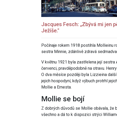
Jacques Fesch: „Zbývá mi jen pě
Ježíše."
Počínaje rokem 1918 postihla Mollieinu ro
sestra Minnie, zdánlivě zdravá sedmadvac
V květnu 1921 byla zastřelena její sestra
červenci, pravděpodobně na otravu. Henry 
O dva měsíce později byla Lizzieina dalš
jejich hospodyní, když výbuch protrhl jeji
Mollie a Ernesta.
Mollie se bojí
Z dobrých důvodů se Mollie obávala, že b
všechno a dá to k dispozici strýci William