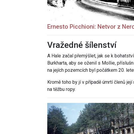
Ernesto Picchioni: Netvor z Nero
Vražedné šílenství
A Hale začal přemýšlet, jak se k bohatstv
Burkharta, aby se oženil s Mollie, přísluš
na jejích pozemcích byl počátkem 20. let
Kromě toho by jí v případě úmrtí členů její
na těžbu ropy.