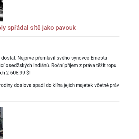
ly spřádal sítě jako pavouk
í dostat.
Nejprve přemluvil svého synovce Ernesta
nicí osedžských Indiánů. Roční příjem z práva těžit ropu
ech
2 608,99 $!
 rodiny doslova spadl do klína jejich majetek včetně práv