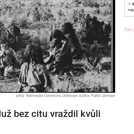
1. 
nap
Čas 
Wikimedia Commons, Unknown Author, Public Domain
už bez citu vraždil kvůli