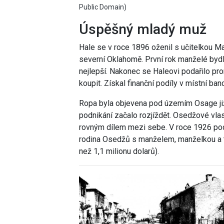
Public Domain)
Úspěšný mladý muž
Hale se v roce 1896 oženil s učitelkou M
severní Oklahomě. První rok manželé bydle
nejlepší. Nakonec se Haleovi podařilo pro
koupit. Získal finanční podíly v místní 
Ropa byla objevena pod územím Osage již v
podnikání začalo rozjíždět. Osedžové vlast
rovným dílem mezi sebe. V roce 1926 pod
rodina Osedžů s manželem, manželkou a t
než 1,1 milionu dolarů).