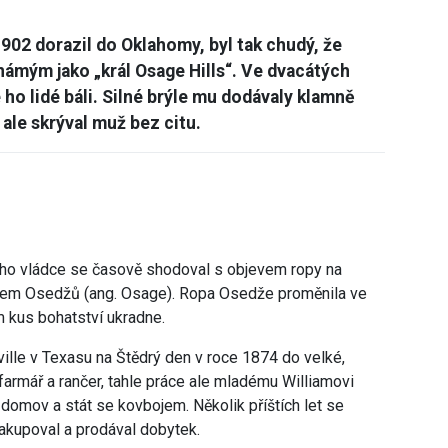
902 dorazil do Oklahomy, byl tak chudý, že
známým jako „král Osage Hills“. Ve dvacátých
 ho lidé báli. Silné brýle mu dodávaly klamně
 ale skrýval muž bez citu.
o vládce se časově shodoval s objevem ropy na
dem Osedžů (ang. Osage). Ropa Osedže proměnila ve
im kus bohatství ukradne.
ville v Texasu na Štědrý den v roce 1874 do velké,
farmář a rančer, tahle práce ale mladému Williamovi
 domov a stát se kovbojem. Několik příštích let se
nakupoval a prodával dobytek.