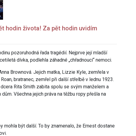
t hodin života! Za pět hodin uvidím
dinu pozoruhodná řada tragédií. Nejprve její mladší
etiletá dívka, podlehla záhadné „chřadnoucí“ nemoci.
 Anna Brownová. Jejich matka, Lizzie Kyle, zemřela v
Roan, bratranec, zemřel při další střelbě v lednu 1923.
í dcera Rita Smith zabita spolu se svým manželem a
ch dům. Všechna jejich práva na těžbu ropy přešla na
y mohla být další. To by znamenalo, že Ernest dostane
ovi.