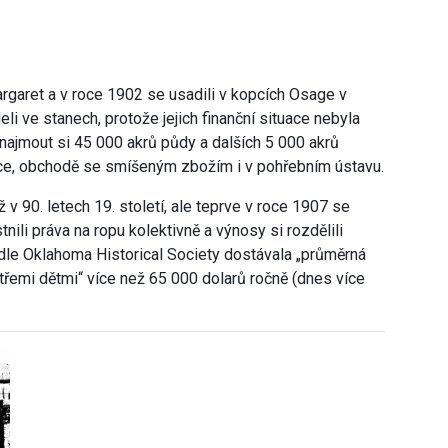
argaret a v roce 1902 se usadili v kopcích Osage v
li ve stanech, protože jejich finanční situace nebyla
najmout si 45 000 akrů půdy a dalších 5 000 akrů
bance, obchodě se smíšeným zbožím i v pohřebním ústavu.
 90. letech 19. století, ale teprve v roce 1907 se
nili práva na ropu kolektivně a výnosy si rozdělili
le Oklahoma Historical Society dostávala „průměrná
řemi dětmi“ více než 65 000 dolarů ročně (dnes více