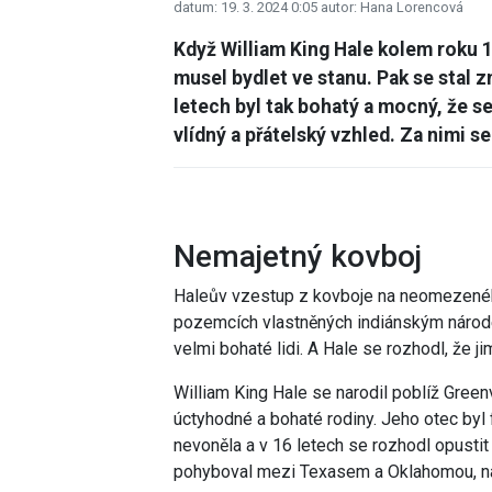
datum: 19. 3. 2024 0:05
autor: Hana Lorencová
Když William King Hale kolem roku 1
musel bydlet ve stanu. Pak se stal 
letech byl tak bohatý a mocný, že se
vlídný a přátelský vzhled. Za nimi se
Nemajetný kovboj
Haleův vzestup z kovboje na neomezenéh
pozemcích vlastněných indiánským náro
velmi bohaté lidi. A Hale se rozhodl, že j
William King Hale se narodil poblíž Green
úctyhodné a bohaté rodiny. Jeho otec byl 
nevoněla a v 16 letech se rozhodl opustit
pohyboval mezi Texasem a
Oklahomou
, 