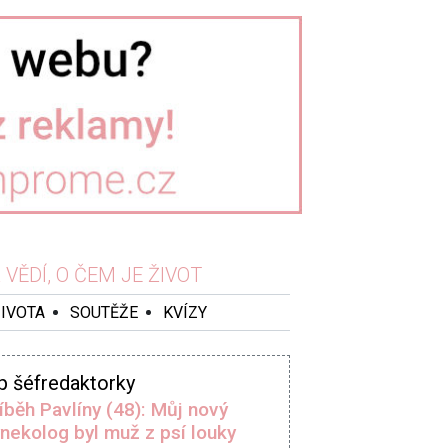
VĚDÍ, O ČEM JE ŽIVOT
ŽIVOTA
SOUTĚŽE
KVÍZY
p šéfredaktorky
íběh Pavlíny (48): Můj nový
nekolog byl muž z psí louky