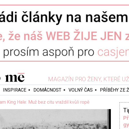
MAGAZÍN PRO ŽENY, KTERÉ UŽ 
INSPIRACE
DOMÁCNOST
VOLNÝ ČAS
PŘÍBĚHY ZE 
iam King Hale: Muž bez citu vraždil kvůli ropě
Ti
Př
gy