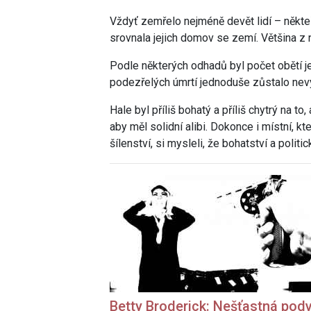
Vždyť zemřelo
nejméně devět lidí – někteří 
srovnala jejich domov se zemí. Většina z 
Podle některých odhadů byl počet obětí j
podezřelých úmrtí jednoduše zůstalo nev
Hale byl příliš bohatý a příliš chytrý na to,
aby měl solidní alibi. Dokonce i místní, k
šílenství, si mysleli, že bohatství a poli
Betty Broderick: Nešťastná pod