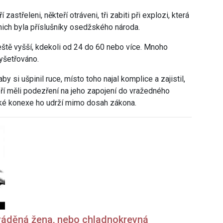
zastřeleni, někteří otráveni, tři zabiti při explozi, která
nich byla příslušníky osedžského národa.
eště vyšší, kdekoli od 24 do 60 nebo více. Mnoho
yšetřováno.
 aby si ušpinil ruce, místo toho najal komplice a zajistil,
teří měli podezření na jeho zapojení do vražedného
tické konexe ho udrží mimo dosah zákona.
váděná žena, nebo chladnokrevná