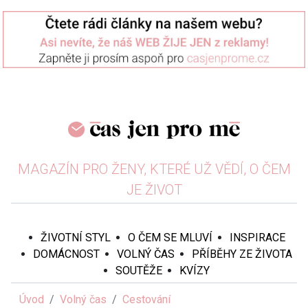
MAGAZÍN PRO ŽENY, KTERÉ UŽ VĚDÍ, O ČEM
JE ŽIVOT
ŽIVOTNÍ STYL
O ČEM SE MLUVÍ
INSPIRACE
DOMÁCNOST
VOLNÝ ČAS
PŘÍBĚHY ZE ŽIVOTA
SOUTĚŽE
KVÍZY
Úvod
Volný čas
Cestování