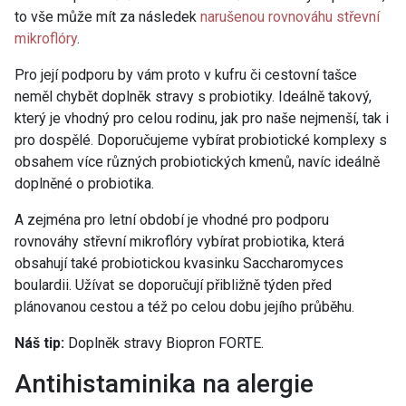
to vše může mít za následek
narušenou rovnováhu střevní
mikroflóry
.
Pro její podporu by vám proto v kufru či cestovní tašce
neměl chybět doplněk stravy s probiotiky. Ideálně takový,
který je vhodný pro celou rodinu, jak pro naše nejmenší, tak i
pro dospělé. Doporučujeme vybírat probiotické komplexy s
obsahem více různých probiotických kmenů, navíc ideálně
doplněné o probiotika.
A zejména pro letní období je vhodné pro podporu
rovnováhy střevní mikroflóry vybírat probiotika, která
obsahují také probiotickou kvasinku Saccharomyces
boulardii. Užívat se doporučují přibližně týden před
plánovanou cestou a též po celou dobu jejího průběhu.
Náš tip:
Doplněk stravy Biopron FORTE.
Antihistaminika na alergie