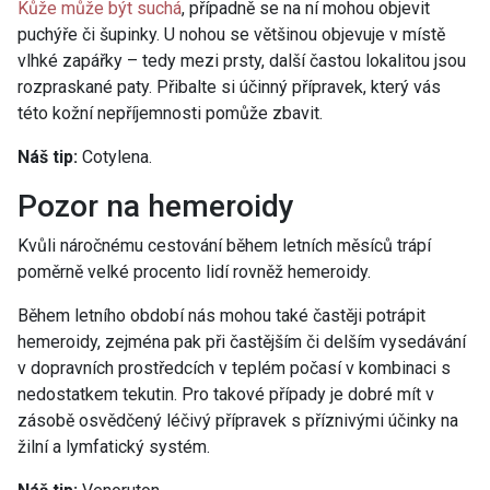
Kůže může být suchá
, případně se na ní mohou objevit
puchýře či šupinky. U nohou se většinou objevuje v místě
vlhké zapářky – tedy mezi prsty, další častou lokalitou jsou
rozpraskané paty. Přibalte si účinný přípravek, který vás
této kožní nepříjemnosti pomůže zbavit.
Náš tip:
Cotylena.
Pozor na hemeroidy
Kvůli náročnému cestování během letních měsíců trápí
poměrně velké procento lidí rovněž hemeroidy.
Během letního období nás mohou také častěji potrápit
hemeroidy, zejména pak při častějším či delším vysedávání
v dopravních prostředcích v teplém počasí v kombinaci s
nedostatkem tekutin. Pro takové případy je dobré mít v
zásobě osvědčený léčivý přípravek s příznivými účinky na
žilní a lymfatický systém.