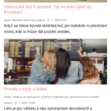
Historická Huť František: Tip na letní výlet do
Posázaví.
Autor: Markéta Vavřinová, Datum: 22. 7. 2026 0:05
Když se řekne bývalá sklářská huť, jen málokdo si představí
místo, kde si může dát pozdní snídani,…
Pravdy a mýty o létání
Autor: redakce ve spolupráci s Petrem Kopfsteinem, profesionálním pilotem,
Datum: 21. 7. 2026 15:50
Léto je pro většinu z nás synonymem dovolených a