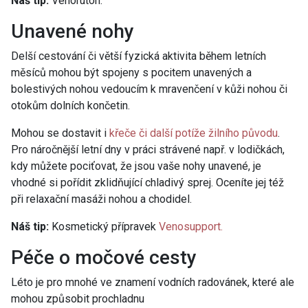
Náš tip:
Venoruton.
Unavené nohy
Delší cestování či větší fyzická aktivita během letních
měsíců mohou být spojeny s pocitem unavených a
bolestivých nohou vedoucím k mravenčení v kůži nohou či
otokům dolních končetin.
Mohou se dostavit i
křeče či další potíže žilního původu
.
Pro náročnější letní dny v práci strávené např. v lodičkách,
kdy můžete pociťovat, že jsou vaše nohy unavené, je
vhodné si pořídit zklidňující chladivý sprej. Oceníte jej též
při relaxační masáži nohou a chodidel.
Náš tip:
Kosmetický přípravek
Venosupport.
Péče o močové cesty
Léto je pro mnohé ve znamení vodních radovánek, které ale
mohou způsobit prochladnu