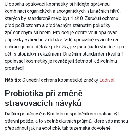
U obsahu opalovací kosmetiky si hlídejte správnou
kombinaci organických a anorganických slunečních filtrů,
kterých by standardně mělo být 4 až 8. Zaručují ochranu
před poškozením a předčasným stárnutím pokožky
způsobeným sluncem. Pro děti je dobré volit opalovací
přípravky výhradně v dětské řadě speciálně vyvinuté na
ochranu jemné dětské pokožky, jež jsou často vhodné i pro
děti s atopickým ekzémem. Dnešním standardem kvalitní
opalovací kosmetiky je rovněž její šetrnost k životnímu
prostředí.
Náš tip:
Sluneční ochrana kosmetické značky
Ladival.
Probiotika při změně
stravovacích návyků
Dalším poměrně častým letním společníkem mohou být
střevní potíže, a to včetně akutních průjmů, které vás mohou
přepadnout jak na exotické, tak tuzemské dovolené.