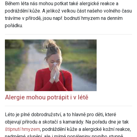
Během léta nás mohou potkat také alergické reakce a
podráždění kůže. A jelikož velkou část našeho volného času
trávíme v přírodě, jsou např. bodnutí hmyzem na denním
pořádku.
Alergie
mohou potrápit i v létě
Léto je plné dobrodružství, a to hlavně pro děti, které
objevují přírodu a skotačí s kamarády. Na pořadu dne je tak
štípnutí hmyzem
, podráždění kůže a alergické kožní reakce,
nadměrné slunění, ale i mírné popáleniny prvního stupně.