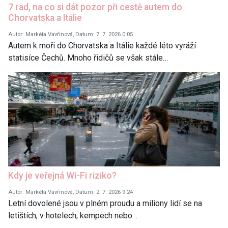
7 rad, na co si dát pozor při cestě autem do
Chorvatska a Itálie
Autor: Markéta Vavřinová, Datum: 7. 7. 2026 0:05
Autem k moři do Chorvatska a Itálie každé léto vyráží
statisíce Čechů. Mnoho řidičů se však stále…
Kdy je veřejná Wi-Fi riziko?
Autor: Markéta Vavřinová, Datum: 2. 7. 2026 9:24
Letní dovolené jsou v plném proudu a miliony lidí se na
letištích, v hotelech, kempech nebo…