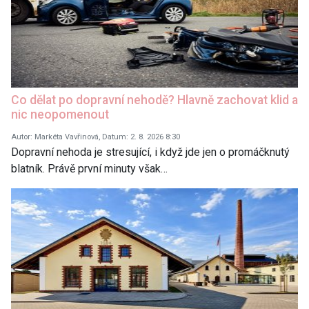
Co dělat po dopravní nehodě? Hlavně zachovat klid a
nic neopomenout
Autor: Markéta Vavřinová, Datum: 2. 8. 2026 8:30
Dopravní nehoda je stresující, i když jde jen o promáčknutý
blatník. Právě první minuty však…