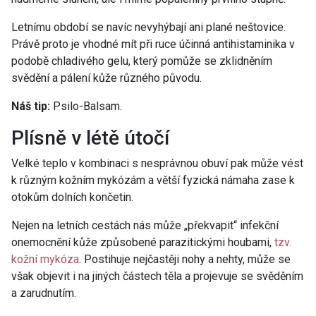
Letnímu období se navíc nevyhýbají ani plané neštovice.
Právě proto je vhodné mít při ruce účinná antihistaminika v
podobě chladivého gelu, který pomůže se zklidněním
svědění a pálení kůže různého původu.
Náš tip
:
Psilo-Balsam.
Plísně v létě útočí
Velké teplo v kombinaci s nesprávnou obuví pak může vést
k různým kožním mykózám a větší fyzická námaha zase k
otokům dolních končetin.
Nejen na letních cestách nás může „překvapit“ infekční
onemocnění kůže způsobené parazitickými houbami,
tzv.
kožní mykóza
. Postihuje nejčastěji nohy a nehty, může se
však objevit i na jiných částech těla a projevuje se svěděním
a zarudnutím.