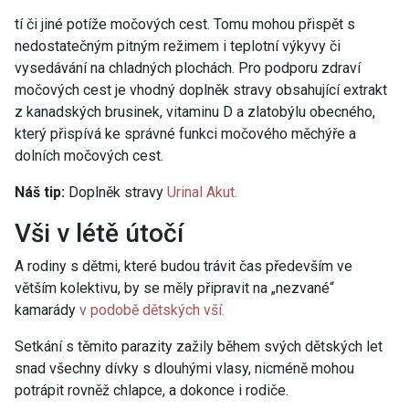
tí či jiné potíže močových cest. Tomu mohou přispět s
nedostatečným pitným režimem i teplotní výkyvy či
vysedávání na chladných plochách. Pro podporu zdraví
močových cest je vhodný doplněk stravy obsahující extrakt
z kanadských brusinek, vitaminu D a zlatobýlu obecného,
který přispívá ke správné funkci močového měchýře a
dolních močových cest.
Náš tip:
Doplněk stravy
Urinal Akut.
Vši v létě útočí
A rodiny s dětmi, které budou trávit čas především ve
větším kolektivu, by se měly připravit na „nezvané“
kamarády
v podobě dětských vší.
Setkání s těmito parazity zažily během svých dětských let
snad všechny dívky s dlouhými vlasy, nicméně mohou
potrápit rovněž chlapce, a dokonce i rodiče.