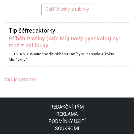
Další články z rubriky
Tip šéfredaktorky
Příběh Pavlíny (48): Můj nový gynekolog byl
muž z psí louky
1. 8. 2026 0:05
autor podle příběhu Pavlíny M. napsala Alžběta
Morávková
Čas jen pro mě
REDAKČNÍ TÝM
REKLAMA
PODMÍNKY UŽITÍ
SOUKROMÍ