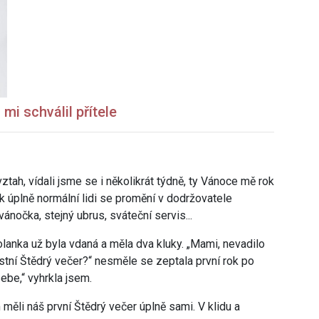
mi schválil přítele
tah, vídali jsme se i několikrát týdně, ty Vánoce mě rok
ak úplně normální lidi se promění v dodržovatele
vánočka, stejný ubrus, sváteční servis...
olanka už byla vdaná a měla dva kluky. „Mami, nevadilo
stní Štědrý večer?“ nesměle se zeptala první rok po
sebe,“ vyhrkla jsem.
ěli náš první Štědrý večer úplně sami. V klidu a