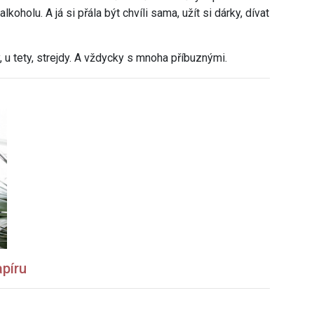
holu. A já si přála být chvíli sama, užít si dárky, dívat
y, u tety, strejdy. A vždycky s mnoha příbuznými.
apíru