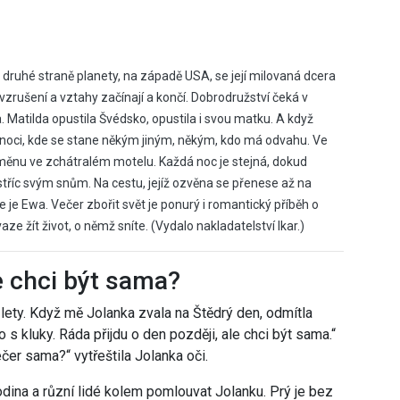
druhé straně planety, na západě USA, se její milovaná dcera
 vzrušení a vztahy začínají a končí. Dobrodružství čeká v
. Matilda opustila Švédsko, opustila i svou matku. A když
 noci, kde se stane někým jiným, někým, kdo má odvahu. Ve
 směnu ve zchátralém motelu. Každá noc je stejná, dokud
stříc svým snům. Na cestu, jejíž ozvěna se přenese až na
de je Ewa. Večer zbořit svět je ponurý i romantický příběh o
aze žít život, o němž sníte. (Vydalo nakladatelství Ikar.)
e chci být sama?
lety. Když mě Jolanka zvala na Štědrý den, odmítla
ho s kluky. Ráda přijdu o den později, ale chci být sama.“
čer sama?“ vytřeštila Jolanka oči.
dina a různí lidé kolem pomlouvat Jolanku. Prý je bez