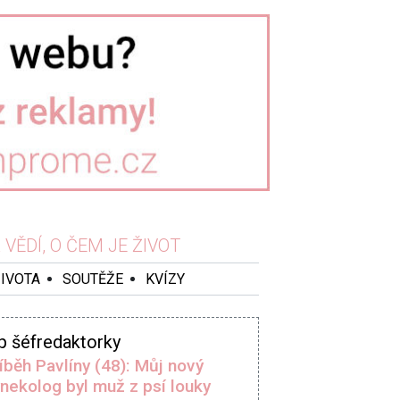
VĚDÍ, O ČEM JE ŽIVOT
ŽIVOTA
SOUTĚŽE
KVÍZY
p šéfredaktorky
íběh Pavlíny (48): Můj nový
nekolog byl muž z psí louky