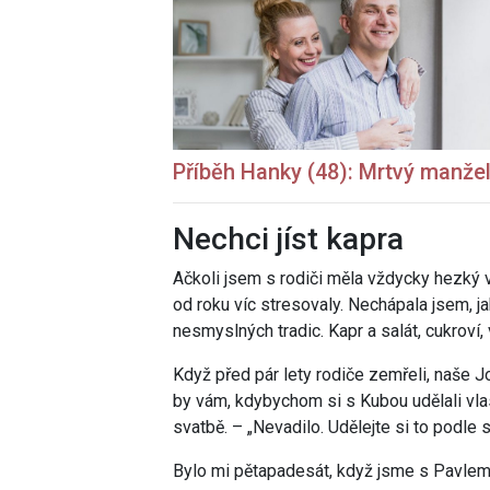
Příběh Hanky (48): Mrtvý manžel 
Nechci jíst kapra
Ačkoli jsem s rodiči měla vždycky hezký vz
od roku víc stresovaly. Nechápala jsem, j
nesmyslných tradic. Kapr a salát, cukroví, 
Když před pár lety rodiče zemřeli, naše J
by vám, kdybychom si s Kubou udělali vla
svatbě. – „Nevadilo. Udělejte si to podle 
Bylo mi pětapadesát, když jsme s Pavlem m