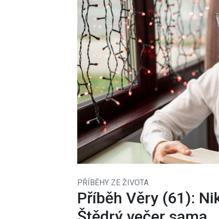
PŘÍBĚHY ZE ŽIVOTA
Příběh Věry (61): Ni
Štědrý večer sama