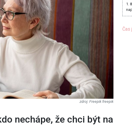
1. 
nap
Čas 
Freepik freepik
kdo nechápe, že chci být na