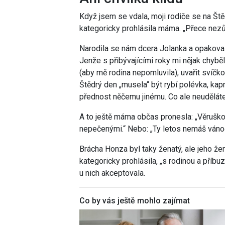
Když jsem se vdala, moji rodiče se na Štěd
kategoricky prohlásila máma. „Přece nez
Narodila se nám dcera Jolanka a opakoval 
Jenže s přibývajícími roky mi nějak chybě
(aby mě rodina nepomluvila), uvařit svíčko
Štědrý den „musela“ být rybí polévka, kap
přednost něčemu jinému. Co ale neuděláte 
A to ještě máma občas pronesla: „Věruško,
nepečenými.“ Nebo: „Ty letos nemáš váno
Brácha Honza byl taky ženatý, ale jeho žena
kategoricky prohlásila, „s rodinou a pří
u nich akceptovala.
Co by vás ještě mohlo zajímat