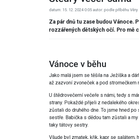
datum: 15. 12. 2024 0:05
autor: podle příběhu Věry
Za pár dnů tu zase budou Vánoce. P
rozzářených dětských očí. Pro mě ce
Vánoce v běhu
Jako malá jsem se těšila na Ježíška a dá
až zazvoní zvoneček a pod stromečkem na
U štědrovečerní večeře s námi, tedy s má
strany. Pokaždé přijeli z nedalekého ok
zůstali do druhého dne. To jsme hned po 
sestře. Babička s dědou tam zůstali a my
taky tátovy sestry.
Všude byl zmatek, křik, kapr se salátem, 