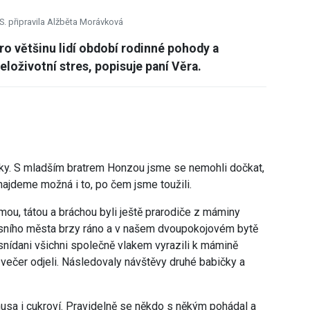
 S. připravila Alžběta Morávková
ro většinu lidí období rodinné pohody a
loživotní stres, popisuje paní Věra.
rky. S mladším bratrem Honzou jsme se nemohli dočkat,
jdeme možná i to, po čem jsme toužili.
mou, tátou a bráchou byli ještě prarodiče z máminy
resního města brzy ráno a v našem dvoupokojovém bytě
snídani všichni společně vlakem vyrazili k mámině
 večer odjeli. Následovaly návštěvy druhé babičky a
husa i cukroví. Pravidelně se někdo s někým pohádal a