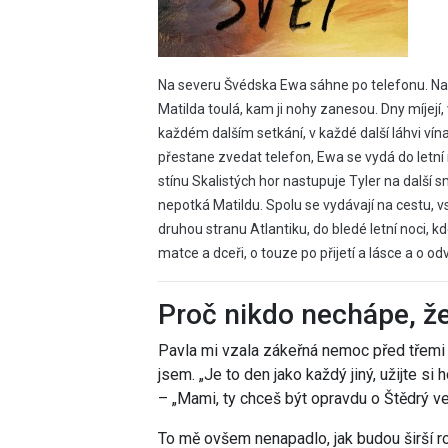
Na severu Švédska Ewa sáhne po telefonu. Na 
Matilda toulá, kam ji nohy zanesou. Dny míjejí,
každém dalším setkání, v každé další láhvi vína
přestane zvedat telefon, Ewa se vydá do letní
stínu Skalistých hor nastupuje Tyler na další
nepotká Matildu. Spolu se vydávají na cestu, v
druhou stranu Atlantiku, do bledé letní noci, k
matce a dceři, o touze po přijetí a lásce a o odv
Proč nikdo nechápe, ž
Pavla mi vzala zákeřná nemoc před třemi 
jsem. „Je to den jako každý jiný, užijte si 
– „Mami, ty chceš být opravdu o Štědrý ve
To mě ovšem nenapadlo, jak budou širší ro