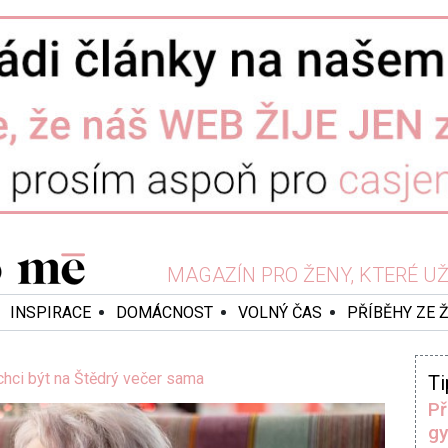
MAGAZÍN PRO ŽENY, KTERÉ UŽ 
INSPIRACE
DOMÁCNOST
VOLNÝ ČAS
PŘÍBĚHY ZE 
chci být na Štědrý večer sama
Ti
Př
gy