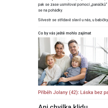
pak se zase usmiřoval pomocí „panáčků“ alko
se na pohádky.
Silvestr se střídavě slavil u nás, u babičk
Co by vás ještě mohlo zajímat
Příběh Jolany (42): Láska bez p
Ani chvilka klidu