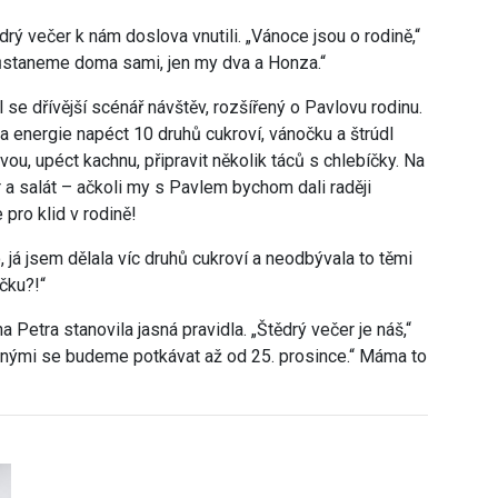
rý večer k nám doslova vnutili. „Vánoce jsou o rodině,“
ůstaneme doma sami, jen my dva a Honza.“
se dřívější scénář návštěv, rozšířený o Pavlovu rodinu.
la energie napéct 10 druhů cukroví, vánočku a štrúdl
vou, upéct kachnu, připravit několik táců s chlebíčky. Na
r a salát – ačkoli my s Pavlem bychom dali raději
pro klid v rodině!
 já jsem dělala víc druhů cukroví a neodbývala to těmi
čku?!“
 Petra stanovila jasná pravidla. „Štědrý večer je náš,“
buznými se budeme potkávat až od 25. prosince.“ Máma to