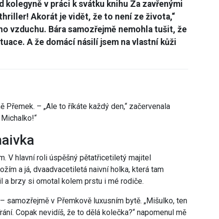
d kolegyně v práci k svátku knihu Za zavřenými
iller! Akorát je vidět, že to není ze života,“
ého vzduchu. Bára samozřejmě nemohla tušit, že
uace. A že domácí násilí jsem na vlastní kůži
ě Přemek. – „Ale to říkáte každý den,“ začervenala
 Michalko!“
naivka
V hlavní roli úspěšný pětatřicetiletý majitel
ím a já, dvaadvacetiletá naivní holka, která tam
l a brzy si omotal kolem prstu i mé rodiče.
 – samozřejmě v Přemkově luxusním bytě. „Mišulko, ten
írání. Copak nevidíš, že to dělá kolečka?“ napomenul mě