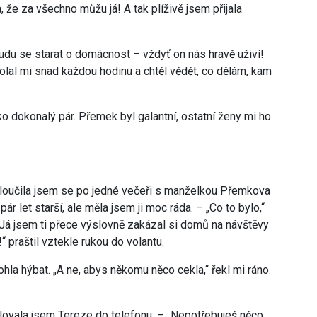
 že za všechno můžu já! A tak plíživě jsem přijala
udu se starat o domácnost – vždyť on nás hravě uživí!
olal mi snad každou hodinu a chtěl vědět, co dělám, kam
o dokonalý pár. Přemek byl galantní, ostatní ženy mi ho
rozloučila jsem se po jedné večeři s manželkou Přemkova
r let starší, ale měla jsem ji moc ráda. – „Co to bylo,“
„Já jsem ti přece výslovně zakázal si domů na návštěvy
 praštil vztekle rukou do volantu.
hla hýbat. „A ne, abys někomu něco cekla,“ řekl mi ráno.
ětlovala jsem Tereze do telefonu. – „Nepotřebuješ něco,