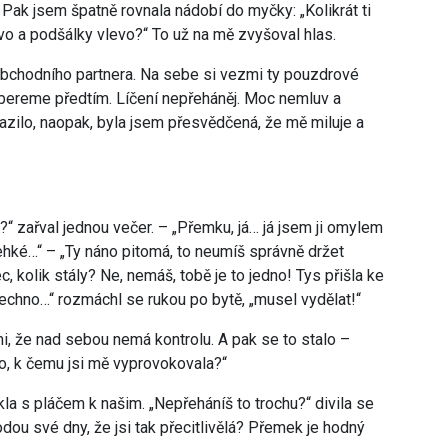
 Pak jsem špatně rovnala nádobí do myčky: „Kolikrát ti
vo a podšálky vlevo?“ To už na mě zvyšoval hlas.
obchodního partnera. Na sebe si vezmi ty pouzdrové
robereme předtím. Líčení nepřeháněj. Moc nemluv a
azilo, naopak, byla jsem přesvědčená, že mě miluje a
o?“ zařval jednou večer. – „Přemku, já… já jsem ji omylem
křehké…“ – „Ty náno pitomá, to neumíš správně držet
c, kolik stály? Ne, nemáš, tobě je to jedno! Tys přišla ke
šechno…“ rozmáchl se rukou po bytě, „musel vydělat!“
 mi, že nad sebou nemá kontrolu. A pak se to stalo –
ávo, k čemu jsi mě vyprovokovala?“
kla s pláčem k našim. „Nepřeháníš to trochu?“ divila se
ou své dny, že jsi tak přecitlivělá? Přemek je hodný