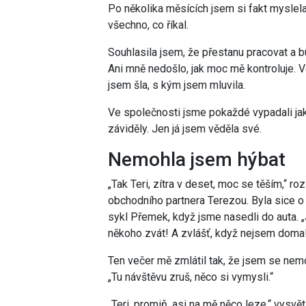
Po několika měsících jsem si fakt myslela,
všechno, co říkal.
Souhlasila jsem, že přestanu pracovat a b
Ani mně nedošlo, jak moc mě kontroluje. V
jsem šla, s kým jsem mluvila.
Ve společnosti jsme pokaždé vypadali jak
záviděly. Jen já jsem věděla své.
Nemohla jsem hýbat
„Tak Teri, zítra v deset, moc se těším,“ 
obchodního partnera Terezou. Byla sice o pá
sykl Přemek, když jsme nasedli do auta. 
někoho zvát! A zvlášť, když nejsem doma!“
Ten večer mě zmlátil tak, že jsem se nemo
„Tu návštěvu zruš, něco si vymysli.“
„Teri, promiň, asi na mě něco leze,“ vysv