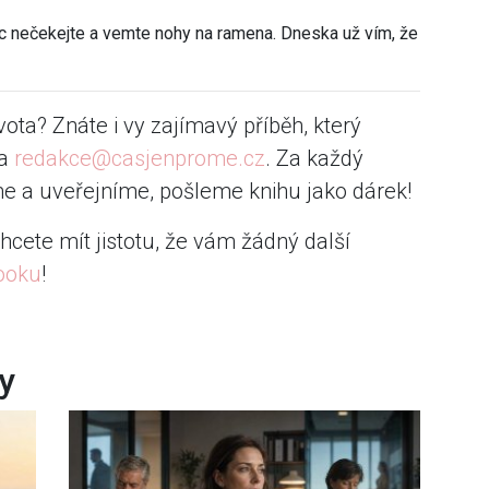
c nečekejte a vemte nohy na ramena. Dneska už vím, že
vota? Znáte i vy zajímavý příběh, který
na
redakce@casjenprome.cz
. Za každý
e a uveřejníme, pošleme knihu jako dárek!
hcete mít jistotu, že vám žádný další
ooku
!
ky