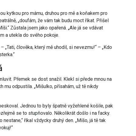
kou kytkou pro mámu, druhou pro mě a koňakem pro
teatrálně, „doufám, že vám tak budu moct říkat. Přišel
íši.“ Zůstala jsem jako opařená. „Ale já se vdávat
sem a utekla do svého pokoje.
 – „Tati, člověka, který mě uhodil, si nevezmu!“ – „Kdo
sterka.“
á
uvit. Přemek se dost snažil. Klekl si přede mnou na
h mu odpustila. „Mišulko, přísahám, už tě nikdy
peskoval. Jednou to byly špatně vyžehlené košile, pak
řejmě se to stupňovalo. Několikrát došlo i na facky.
nestane,“ říkal vždycky druhý den. „Míšo, já tě tak
vokuj!“