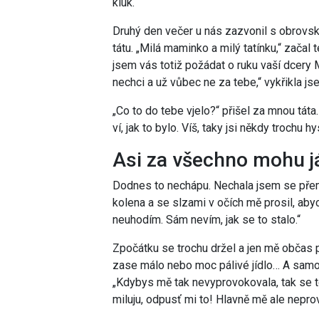
kluk.“
Druhý den večer u nás zazvonil s obrovs
tátu. „Milá maminko a milý tatínku,“ začal 
jsem vás totiž požádat o ruku vaší dcery M
nechci a už vůbec ne za tebe,“ vykřikla j
„Co to do tebe vjelo?“ přišel za mnou táta.
ví, jak to bylo. Víš, taky jsi někdy trochu hy
Asi za všechno mohu j
Dodnes to nechápu. Nechala jsem se přeml
kolena a se slzami v očích mě prosil, abyc
neuhodím. Sám nevím, jak se to stalo.“
Zpočátku se trochu držel a jen mě občas 
zase málo nebo moc pálivé jídlo… A samoz
„Kdybys mě tak nevyprovokovala, tak se to 
miluju, odpusť mi to! Hlavně mě ale nepro