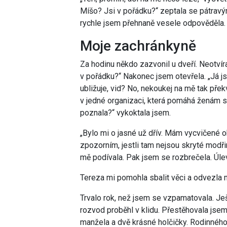
Míšo? Jsi v pořádku?“ zeptala se pátravým
rychle jsem přehnaně vesele odpověděla.
Moje zachránkyně
Za hodinu někdo zazvonil u dveří. Neotvíra
v pořádku?“ Nakonec jsem otevřela. „Já jse
ubližuje, vid? No, nekoukej na mě tak pře
v jedné organizaci, která pomáhá ženám se
poznala?“ vykoktala jsem.
„Bylo mi o jasné už dřív. Mám vycvičené o
zpozorním, jestli tam nejsou skryté modřiny
mě podívala. Pak jsem se rozbrečela. Úle
Tereza mi pomohla sbalit věci a odvezla 
Trvalo rok, než jsem se vzpamatovala. Ješ
rozvod proběhl v klidu. Přestěhovala jsem
manžela a dvě krásné holčičky. Rodinného