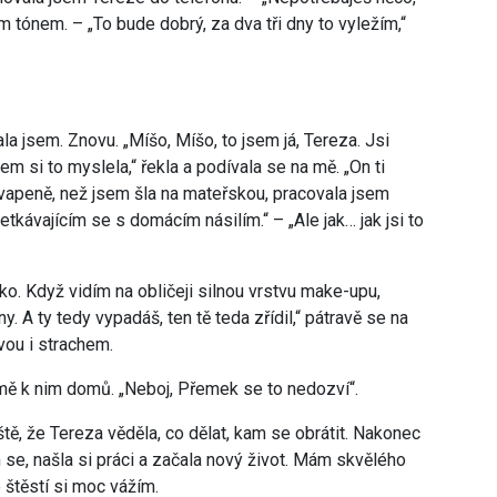
 tónem. – „To bude dobrý, za dva tři dny to vyležím,“
la jsem. Znovu. „Míšo, Míšo, to jsem já, Tereza. Jsi
m si to myslela,“ řekla a podívala se na mě. „On ti
kvapeně, než jsem šla na mateřskou, pracovala jsem
tkávajícím se s domácím násilím.“ – „Ale jak… jak jsi to
ko. Když vidím na obličeji silnou vrstvu make-upu,
. A ty tedy vypadáš, ten tě teda zřídil,“ pátravě se na
vou i strachem.
mě k nim domů. „Neboj, Přemek se to nedozví“.
tě, že Tereza věděla, co dělat, kam se obrátit. Nakonec
 se, našla si práci a začala nový život. Mám skvělého
 štěstí si moc vážím.