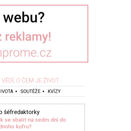
VĚDÍ, O ČEM JE ŽIVOT
ŽIVOTA
SOUTĚŽE
KVÍZY
p šéfredaktorky
k se sbalit na sedm dní do
dnoho kufru?