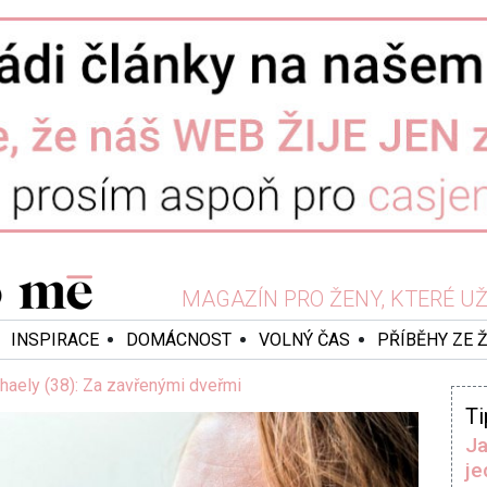
MAGAZÍN PRO ŽENY, KTERÉ UŽ 
INSPIRACE
DOMÁCNOST
VOLNÝ ČAS
PŘÍBĚHY ZE 
haely (38): Za zavřenými dveřmi
Ti
Ja
je