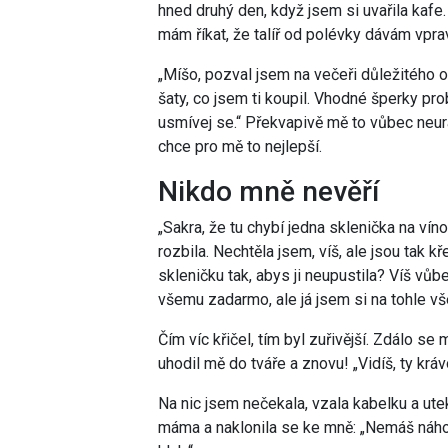
hned druhý den, když jsem si uvařila kafe.
mám říkat, že talíř od polévky dávám vpra
„Míšo, pozval jsem na večeři důležitého 
šaty, co jsem ti koupil. Vhodné šperky p
usmívej se.“ Překvapivě mě to vůbec neur
chce pro mě to nejlepší.
Nikdo mně nevěří
„Sakra, že tu chybí jedna sklenička na vín
rozbila. Nechtěla jsem, víš, ale jsou tak 
skleničku tak, abys ji neupustila? Víš vůbe
všemu zadarmo, ale já jsem si na tohle v
Čím víc křičel, tím byl zuřivější. Zdálo se
uhodil mě do tváře a znovu! „Vidíš, ty kr
Na nic jsem nečekala, vzala kabelku a ute
máma a naklonila se ke mně: „Nemáš náhod