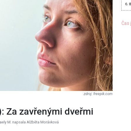
6. 
Čas 
freepik.com
): Za zavřenými dveřmi
haely M. napsala Alžběta Morávková