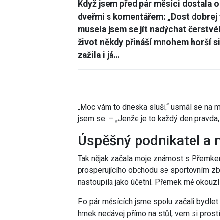
Když jsem před pár měsíci dostala o
dveřmi s komentářem: „Dost dobrej thr
musela jsem se jít nadýchat čerstv
život někdy přináší mnohem horší sit
zažila i já…
„Moc vám to dneska sluší,“ usmál se na m
jsem se. – „Jenže je to každý den pravda,
Úspěšný podnikatel a 
Tak nějak začala moje známost s Přemkem. 
prosperujícího obchodu se sportovním zbož
nastoupila jako účetní. Přemek mě okouzli
Po pár měsících jsme spolu začali bydlet
hrnek nedávej přímo na stůl, vem si prost