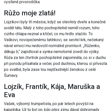
vysíleně prvorodička.
Růžo moje zlatá!
Lojzíkovi byly tři měsíce, když se otevřely dveře a konečně
uviděl tátu. Malý z toho pochopitelně neměl rozum, toho
cizího chlapa neznal a křičel, co mu hrdlo stačilo. To
Vaškovi, novopečenému tatínkovi, se sevřel krk, nečekaný
nával emocí mu nedovolil normálně promluvit. „Růženko,
děkuju ti,“ zajódloval a synka nemotorně zvedl do výšky.
Růža za ten čtvrtrok pochopitelně zapomněla, co si v duchu
při porodu přísahala a večer, pod duchnou, kterou si přivezla
po svatbě, byla zase tou nejšťastnější ženskou z celé
Šumavy.
Lojzík, Frantík, Kája, Maruška a
Eva
Vašek, výborný trumpetista, po pár letech povýšil na
kapelníka. Už to byl on, kdo přes zimu dával dohromady