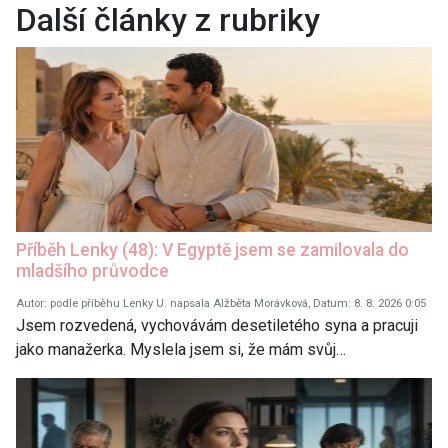
Další články z rubriky
Příběh Lenky (48): V Egyptě jsem se zamilovala do
mladšího průvodce
Autor: podle příběhu Lenky U. napsala Alžběta Morávková, Datum: 8. 8. 2026 0:05
Jsem rozvedená, vychovávám desetiletého syna a pracuji
jako manažerka. Myslela jsem si, že mám svůj…