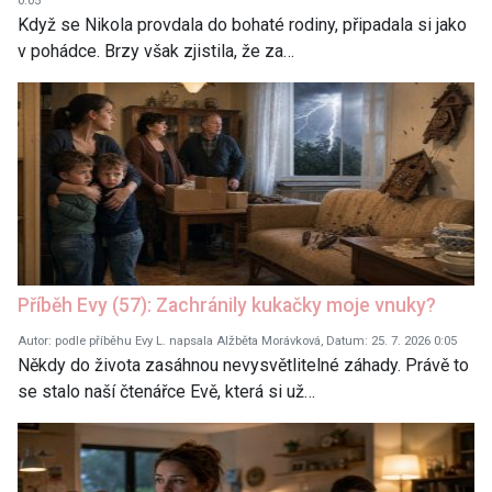
0:05
Když se Nikola provdala do bohaté rodiny, připadala si jako
v pohádce. Brzy však zjistila, že za…
Příběh Evy (57): Zachránily kukačky moje vnuky?
Autor: podle příběhu Evy L. napsala Alžběta Morávková, Datum: 25. 7. 2026 0:05
Někdy do života zasáhnou nevysvětlitelné záhady. Právě to
se stalo naší čtenářce Evě, která si už…