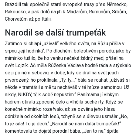
Brázdili tak společně staré evropské trasy přes Německo,
Rakousko, a pak dolů na jih k Maďarům, Rumunům, Srbům,
Chorvatům až po Itálii.
Narodil se další trumpeťák
Zatímco si chlapi „užívali“ velkého světa, na Růžu přišla v
srpnu „její hodinka“. Po dlouhém, bolestivém porodu, jako by
miminko tušilo, že ho venku nečeká žádný med, přišel na
svět Lojzík. Ač měla Růženka Václava hodně ráda a stýskalo
se jí po něm sebevíc, v době, kdy se dral na svět jejich
prvorozený, ho proklínala. „Ty, ty…,“ bála se rouhat, „užíváš si
někde v tramtárii a mě tu necháváš v té hrůze samotnou. Už
nikdy, NIKDY, tě k sobě nepustím.“ Panímáma jí vlhkým
hadrem otírala zpocené čelo a vlhčila suché rty. Když se
konečně miminko rozeřvalo, až se ozvěna jeho hlasu
odrážela od okolních lesů, tchyně se s úlevou usmála: „No,
to je síla! To je dech.“ „Narodil se nám další trumpeťák!“
komentovala to dojatě porodní bába. „Jen to ne,“ špitla