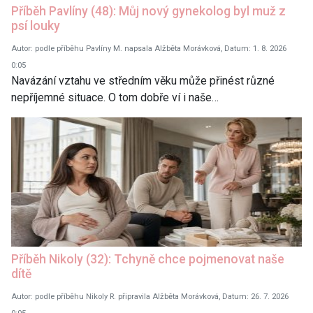
Příběh Pavlíny (48): Můj nový gynekolog byl muž z
psí louky
Autor: podle příběhu Pavlíny M. napsala Alžběta Morávková, Datum: 1. 8. 2026
0:05
Navázání vztahu ve středním věku může přinést různé
nepříjemné situace. O tom dobře ví i naše…
Příběh Nikoly (32): Tchyně chce pojmenovat naše
dítě
Autor: podle příběhu Nikoly R. připravila Alžběta Morávková, Datum: 26. 7. 2026