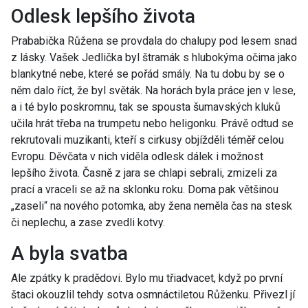
Odlesk lepšího života
Prababička Růžena se provdala do chalupy pod lesem snad
z lásky. Vašek Jedlička byl štramák s hlubokýma očima jako
blankytné nebe, které se pořád smály. Na tu dobu by se o
něm dalo říct, že byl světák. Na horách byla práce jen v lese,
a i té bylo poskromnu, tak se spousta šumavských kluků
učila hrát třeba na trumpetu nebo heligonku. Právě odtud se
rekrutovali muzikanti, kteří s cirkusy objížděli téměř celou
Evropu. Děvčata v nich viděla odlesk dálek i možnost
lepšího života. Časně z jara se chlapi sebrali, zmizeli za
prací a vraceli se až na sklonku roku. Doma pak většinou
„zaseli“ na nového potomka, aby žena neměla čas na stesk
či neplechu, a zase zvedli kotvy.
A byla svatba
Ale zpátky k pradědovi. Bylo mu třiadvacet, když po první
štaci okouzlil tehdy sotva osmnáctiletou Růženku. Přivezl jí