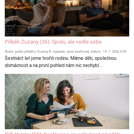
Příběh Zuzany (36): Spolu, ale vedle sebe
Autor: podle příběhu Zuzany B. napsala Jana Vavřinová, Datum: 19. 7. 2026 0:05
Šestnáct let jsme tvořili rodinu. Máme děti, společnou
domácnost a na první pohled nám nic nechybí.…