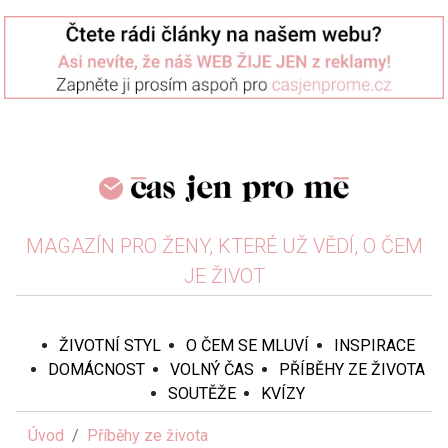
MAGAZÍN PRO ŽENY, KTERÉ UŽ VĚDÍ, O ČEM
JE ŽIVOT
ŽIVOTNÍ STYL
O ČEM SE MLUVÍ
INSPIRACE
DOMÁCNOST
VOLNÝ ČAS
PŘÍBĚHY ZE ŽIVOTA
SOUTĚŽE
KVÍZY
Úvod
Příběhy ze života