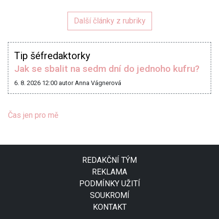
Další články z rubriky
Tip šéfredaktorky
Jak se sbalit na sedm dní do jednoho kufru?
6. 8. 2026 12:00
autor Anna Vágnerová
Čas jen pro mě
REDAKČNÍ TÝM
REKLAMA
PODMÍNKY UŽITÍ
SOUKROMÍ
KONTAKT