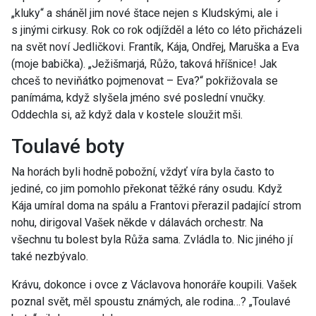
„kluky“ a sháněl jim nové štace nejen s Kludskými, ale i
s jinými cirkusy. Rok co rok odjížděl a léto co léto přicházeli
na svět noví Jedličkovi. Frantík, Kája, Ondřej, Maruška a Eva
(moje babička). „Ježišmarjá, Růžo, taková hříšnice! Jak
chceš to neviňátko pojmenovat – Eva?“ pokřižovala se
panímáma, když slyšela jméno své poslední vnučky.
Oddechla si, až když dala v kostele sloužit mši.
Toulavé boty
Na horách byli hodně pobožní, vždyť víra byla často to
jediné, co jim pomohlo překonat těžké rány osudu. Když
Kája umíral doma na spálu a Frantovi přerazil padající strom
nohu, dirigoval Vašek někde v dálavách orchestr. Na
všechnu tu bolest byla Růža sama. Zvládla to. Nic jiného jí
také nezbývalo.
Krávu, dokonce i ovce z Václavova honoráře koupili. Vašek
poznal svět, měl spoustu známých, ale rodina…? „Toulavé