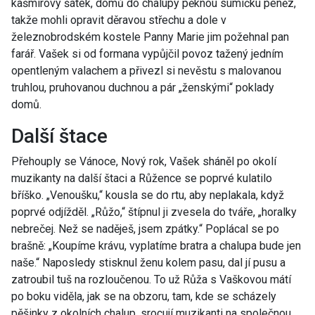
kašmírový šátek, domů do chalupy pěknou sumičku peněz,
takže mohli opravit děravou střechu a dole v
železnobrodském kostele Panny Marie jim požehnal pan
farář. Vašek si od formana vypůjčil povoz tažený jedním
opentleným valachem a přivezl si nevěstu s malovanou
truhlou, pruhovanou duchnou a pár „ženskými“ poklady
domů.
Další štace
Přehouply se Vánoce, Nový rok, Vašek sháněl po okolí
muzikanty na další štaci a Růžence se poprvé kulatilo
bříško. „Venoušku,“ kousla se do rtu, aby neplakala, když
poprvé odjížděl. „Růžo,“ štípnul ji zvesela do tváře, „horalky
nebrečej. Než se naděješ, jsem zpátky.“ Poplácal se po
brašně: „Koupíme krávu, vyplatíme bratra a chalupa bude jen
naše.“ Naposledy stisknul ženu kolem pasu, dal jí pusu a
zatroubil tuš na rozloučenou. To už Růža s Vaškovou mátí
po boku viděla, jak se na obzoru, tam, kde se scházely
pěšinky z okolních chalup, srocují muzikanti na společnou