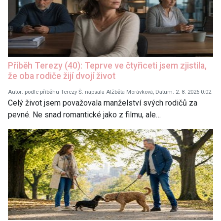
Příběh Terezy (40): Teprve ve čtyřiceti jsem zjistila,
že oba rodiče žijí dvojí život
Autor: podle příběhu Terezy Š. napsala Alžběta Morávková, Datum: 2. 8. 2026 0:02
Celý život jsem považovala manželství svých rodičů za
pevné. Ne snad romantické jako z filmu, ale…