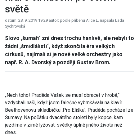
světě
datum: 28. 9. 2019 19:29
autor: podle příběhu Alice L. napsala Lada
Sychrovská
Slovo ‚šumaři‘ zní dnes trochu hanlivě, ale nebyli to
žádní ‚šmidlálisti‘, když skončila éra velkých
cirkusů, najímali si je nové velké orchestry jako
např. R. A. Dvorský a později Gustav Brom.
„Nech toho! Praděda Vašek se musí obracet v hrobě,“
vzdychali naši, když jsem falešně vybrnkávala na klavír
Beethovenovu skladbičku ‚Pro Elišku‘. Praděda pocházel ze
Šumavy. Na počátku dvacátého století byly kopce, kam
jezdíme v zimě lyžovat, svědky úplně jiného života než
dnes.