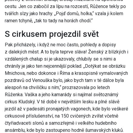
cestu. Jen co zabočil za lípu na rozcestí, Růžence tekly po
tvářích slzy jako hrachy. „Pojď domů, holka,“ vzala ji kolem
ramen tchyně, „tak to tady na horách chodí.“
S cirkusem projezdil svět
Pak přicházely, i když ne moc často, pohledy a dopisy
z dalekých měst. A to byla teprve sláva! Ženský z blízkých i
vzdálených chalup si je ukazovaly, chlubily se s nimi a
chránily je jako ten nejcennější poklad. „Dotýkat se obrázku
Mnichova, nebo dokonce i Říma a krasopisně vymalovaných
pozdravů od Venouška bylo, jako bych tam v té dálce byla
alespoň na chviličku s ním,“ prozrazovala po letech
Růženka. Vaška a jeho kamarády si najímal světoznámý
cirkus Kludský. V té době v největším lesku a plné slávě
jezdil až v padesáti pronajatých vagonech, kde bylo veškeré
cirkusové příslušenství, na 150 cvičených zvířat včetně
čtyřiadvaceti slonů a samozřejmě i velkého hudebního
ansámblu, kde bylo zastoupeno hodně šumavských kluků.