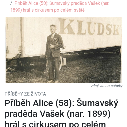
Příběh Alice (58): Šumavský praděda Vašek (nar.
1899) hrál s cirkusem po celém světě
archiv autorky
PŘÍBĚHY ZE ŽIVOTA
Příběh Alice (58): Šumavský
praděda Vašek (nar. 1899)
hrál s cirkusem po celém