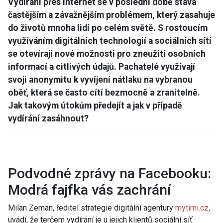
Vydírání přes internet se v poslední době stává
častějším a závažnějším problémem, který zasahuje
do životů mnoha lidí po celém světě. S rostoucím
využíváním digitálních technologií a sociálních sítí
se otevírají nové možnosti pro zneužití osobních
informací a citlivých údajů. Pachatelé využívají
svoji anonymitu k vyvíjení nátlaku na vybranou
oběť, která se často cítí bezmocně a zranitelně.
Jak takovým útokům předejít a jak v případě
vydírání zasáhnout?
Podvodné zprávy na Facebooku:
Modrá fajfka vás zachrání
Milan Zeman, ředitel strategie digitální agentury
mytimi.cz
,
uvádí, že terčem vydírání je u jejich klientů sociální síť