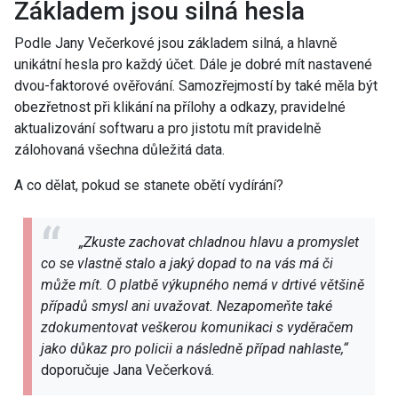
Základem jsou silná hesla
Podle Jany Večerkové jsou základem silná, a hlavně
unikátní hesla pro každý účet. Dále je dobré mít nastavené
dvou-faktorové ověřování. Samozřejmostí by také měla být
obezřetnost při klikání na přílohy a odkazy, pravidelné
aktualizování softwaru a pro jistotu mít pravidelně
zálohovaná všechna důležitá data.
A co dělat, pokud se stanete obětí vydírání?
„Zkuste zachovat chladnou hlavu a promyslet
co se vlastně stalo a jaký dopad to na vás má či
může mít. O platbě výkupného nemá v drtivé většině
případů smysl ani uvažovat. Nezapomeňte také
zdokumentovat veškerou komunikaci s vyděračem
jako důkaz pro policii a následně případ nahlaste,“
doporučuje Jana Večerková.