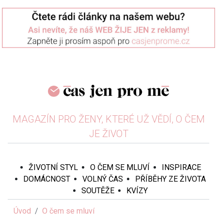
MAGAZÍN PRO ŽENY, KTERÉ UŽ VĚDÍ, O ČEM
JE ŽIVOT
ŽIVOTNÍ STYL
O ČEM SE MLUVÍ
INSPIRACE
DOMÁCNOST
VOLNÝ ČAS
PŘÍBĚHY ZE ŽIVOTA
SOUTĚŽE
KVÍZY
Úvod
O čem se mluví