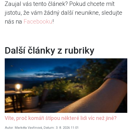
Zaujal vás tento článek? Pokud chcete mít
jistotu, že vám žádný další neunikne, sledujte
nás na
Facebooku
!
Další články z rubriky
Víte, proč komáři štípou některé lidi víc než jiné?
Autor: Markéta Vavřinová, Datum: 3. 8. 2026 11:01