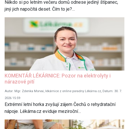
Někdo si po letním večeru domů odnese jediný štípanec,
jiný jich napočítá deset. Čím to je?…
KOMENTÁŘ LÉKÁRNICE: Pozor na elektrolyty i
nárazové pití
Autor: Mgr. Zdenka Morvai, lékárnice z online poradny Lékárna.cz, Datum: 30. 7.
2026 15:59
Extrémní letní horka zvyšují zájem Čechů o rehydratační
nápoje. Lékárna.cz eviduje meziroční…