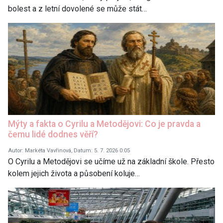
bolest a z letní dovolené se může stát…
Mýty a fakta o Cyrilu a Metodějovi: Co je pravda a
čemu lidé dodnes věří?
Autor: Markéta Vavřinová, Datum: 5. 7. 2026 0:05
O Cyrilu a Metodějovi se učíme už na základní škole. Přesto
kolem jejich života a působení koluje…