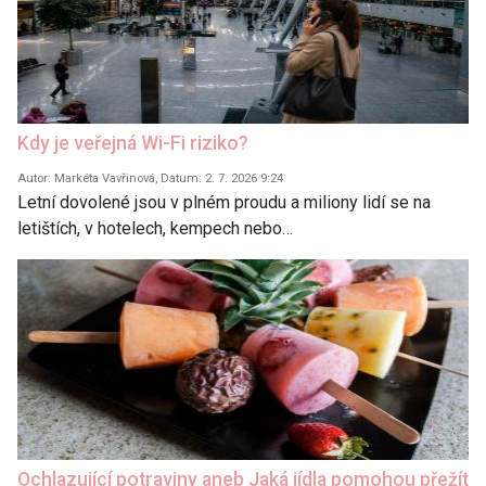
Kdy je veřejná Wi-Fi riziko?
Autor: Markéta Vavřinová, Datum: 2. 7. 2026 9:24
Letní dovolené jsou v plném proudu a miliony lidí se na
letištích, v hotelech, kempech nebo…
Ochlazující potraviny aneb Jaká jídla pomohou přežít