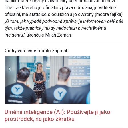
tlačítka, které běžný uživatelský účet obsahovat nemůže.
Účet, ze kterého je oficiální zpráva odeslaná, je viditelně
oficiální, má statisíce sledujících a je ověřený (modrá fajfka).
„O tom, jak vypadá podvodná zpráva, je informován celý náš
tým, takže prakticky nikdy nedochází k nechtěnému
incidentu,“
ukončuje Milan Zeman.
Co by vás ještě mohlo zajímat
Uměná inteligence (AI): Používejte ji jako
prostředek, ne jako zkratku