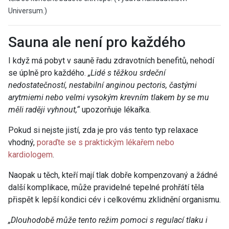
Universum.)
Sauna ale není pro každého
I když má pobyt v sauně řadu zdravotních benefitů, nehodí
se úplně pro každého.
„Lidé s těžkou srdeční
nedostatečností, nestabilní anginou pectoris, častými
arytmiemi nebo velmi vysokým krevním tlakem by se mu
měli raději vyhnout,“
upozorňuje lékařka.
Pokud si nejste jistí, zda je pro vás tento typ relaxace
vhodný,
poraďte se s praktickým lékařem nebo
kardiologem
.
Naopak u těch, kteří mají tlak dobře kompenzovaný a žádné
další komplikace, může pravidelné tepelné prohřátí těla
přispět k lepší kondici cév i celkovému zklidnění organismu.
„Dlouhodobě může tento režim pomoci s regulací tlaku i