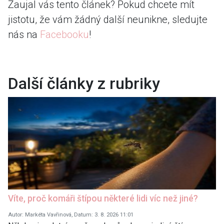
Zaujal vás tento článek? Pokud chcete mít
jistotu, že vám žádný další neunikne, sledujte
nás na
Facebooku
!
Další články z rubriky
Víte, proč komáři štípou některé lidi víc než jiné?
Autor: Markéta Vavřinová, Datum: 3. 8. 2026 11:01