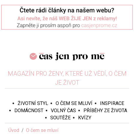
MAGAZÍN PRO ŽENY, KTERÉ UŽ VĚDÍ, O ČEM
JE ŽIVOT
ŽIVOTNÍ STYL
O ČEM SE MLUVÍ
INSPIRACE
DOMÁCNOST
VOLNÝ ČAS
PŘÍBĚHY ZE ŽIVOTA
SOUTĚŽE
KVÍZY
Úvod
O čem se mluví