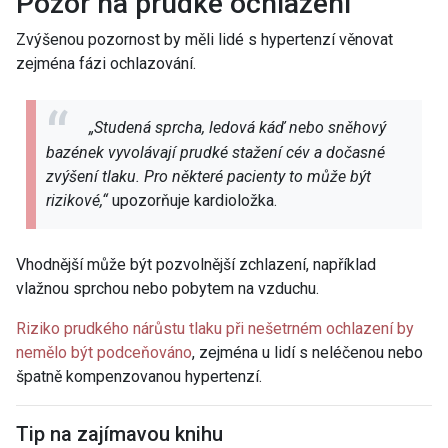
Pozor na prudké ochlazení
Zvýšenou pozornost by měli lidé s hypertenzí věnovat
zejména fázi ochlazování.
„Studená sprcha, ledová káď nebo sněhový
bazének vyvolávají prudké stažení cév a dočasné
zvýšení tlaku. Pro některé pacienty to může být
rizikové,“
upozorňuje kardioložka.
Vhodnější může být pozvolnější zchlazení, například
vlažnou sprchou nebo pobytem na vzduchu.
Riziko prudkého nárůstu tlaku při nešetrném ochlazení by
nemělo být podceňováno
, zejména u lidí s neléčenou nebo
špatně kompenzovanou hypertenzí.
Tip na zajímavou knihu