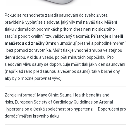
Pokud se rozhodnete zařadit saunování do svého života
pravidelně, vyplatí se sledovat, jaký vliv má na váš tlak. Měření
tlaku v domácích podmínkách přitom dnes není nic složitého –
stačí si pořídit kvalitní, tzv. validovaný tlakoměr.
Přístroje s Intelli
manžetou od značky Omron
umožňují přesné a pohodlné měření
i bez pomoci zdravotníka. Měřit tlak je vhodné zhruba ve stejnou
denní dobu, v klidu a vsedě, po pěti minutách odpočinku. Pro
sledování vlivu sauny se doporučuje měřit tlak jak v den saunování
(například ráno před saunou a večer po sauně), tak v běžné dny,
aby bylo možné porovnat vývoj.
Zdroje informací: Mayo Clinic: Sauna: Health benefits and
risks, European Society of Cardiology Guidelines on Arterial
Hypertension a Česká společnost pro hypertenzi – Doporučení pro
domácí měření krevního tlaku