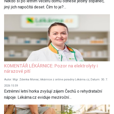
Někdo si po letním večeru domů odnese jediný štípanec,
jiný jich napočítá deset. Čím to je?…
KOMENTÁŘ LÉKÁRNICE: Pozor na elektrolyty i
nárazové pití
Autor: Mgr. Zdenka Morvai, lékárnice z online poradny Lékárna.cz, Datum: 30. 7.
2026 15:59
Extrémní letní horka zvyšují zájem Čechů o rehydratační
nápoje. Lékárna.cz eviduje meziroční…