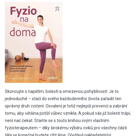
Skoncujte s napětím, bolestí a omezenou pohyblivostí. Je to
jednoduché – stačí do svého každodenního života zařadit ten
správný druh cvičení. Osvalení je totiž nejlepší prevencí a zabrání
tomu, aby většina potíží vůbec vznikla. A pokud vás již bolesti trápí,
není nač čekat. Staňte se s touto knihou svým vlastním
fyzioterapeutem – díky širokému výběru cviků pro všechny části
těla se konečně budete cítit lépe. (Vydává nakladatelství