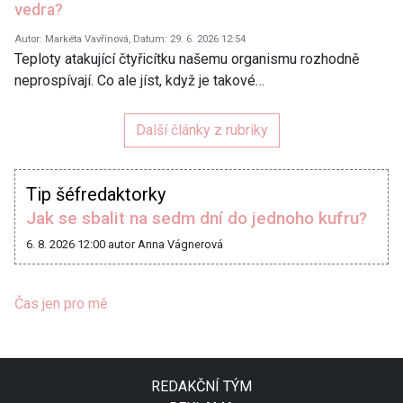
vedra?
Autor: Markéta Vavřinová, Datum: 29. 6. 2026 12:54
Teploty atakující čtyřicítku našemu organismu rozhodně
neprospívají. Co ale jíst, když je takové…
Další články z rubriky
Tip šéfredaktorky
Jak se sbalit na sedm dní do jednoho kufru?
6. 8. 2026 12:00
autor Anna Vágnerová
Čas jen pro mě
REDAKČNÍ TÝM