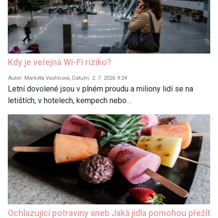
Kdy je veřejná Wi-Fi riziko?
Autor: Markéta Vavřinová, Datum: 2. 7. 2026 9:24
Letní dovolené jsou v plném proudu a miliony lidí se na
letištích, v hotelech, kempech nebo…
Ochlazující potraviny aneb Jaká jídla pomohou přežít