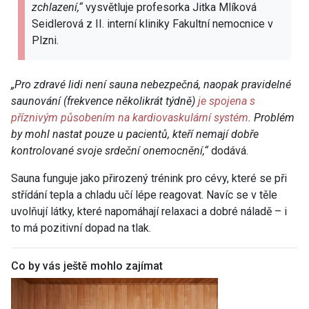
zchlazení,“
vysvětluje profesorka Jitka Mlíková
Seidlerová z II. interní kliniky Fakultní nemocnice v
Plzni.
„Pro zdravé lidi není sauna nebezpečná, naopak pravidelné
saunování (frekvence několikrát týdně)
je spojena s
příznivým působením na kardiovaskulární systém
. Problém
by mohl nastat pouze u pacientů, kteří nemají dobře
kontrolované svoje srdeční onemocnění,“
dodává.
Sauna funguje jako přirozený trénink pro cévy, které se při
střídání tepla a chladu učí lépe reagovat. Navíc se v těle
uvolňují látky, které napomáhají relaxaci a dobré náladě – i
to má pozitivní dopad na tlak.
Co by vás ještě mohlo zajímat