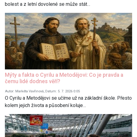
bolest a z letní dovolené se může stát…
Mýty a fakta o Cyrilu a Metodějovi: Co je pravda a
čemu lidé dodnes věří?
Autor: Markéta Vavřinová, Datum: 5. 7. 2026 0:05
O Cyrilu a Metodějovi se učíme už na základní škole. Přesto
kolem jejich života a působení koluje…