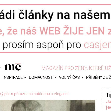
MAGAZÍN PRO ŽENY, KTERÉ UŽ 
INSPIRACE
DOMÁCNOST
VOLNÝ ČAS
PŘÍBĚHY ZE 
ý pár s přirozenou noblesou a elegancí
Ti
Ja
je