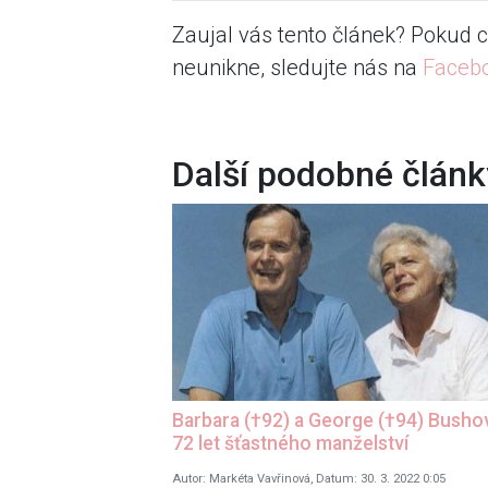
Zaujal vás tento článek? Pokud c
neunikne, sledujte nás na
Faceb
Další podobné článk
Barbara (†92) a George (†94) Bushov
72 let šťastného manželství
Autor: Markéta Vavřinová, Datum: 30. 3. 2022 0:05