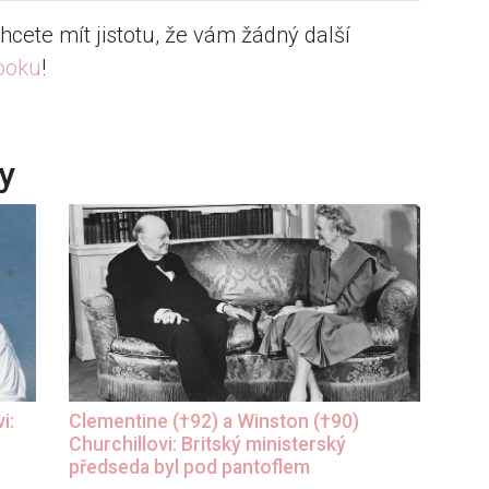
hcete mít jistotu, že vám žádný další
ooku
!
y
i:
Clementine (†92) a Winston (†90)
Churchillovi: Britský ministerský
předseda byl pod pantoflem