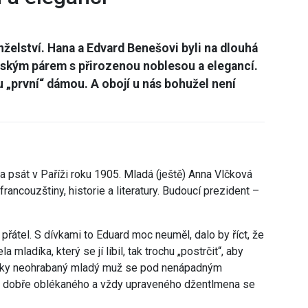
nželství. Hana a Edvard Benešovi byli na dlouhá
ntským párem s přirozenou noblesou a elegancí.
u „první“ dámou. A obojí u nás bohužel není
la psát v Paříži roku 1905. Mladá (ještě) Anna Vlčková
ancouzštiny, historie a literatury. Budoucí prezident –
řátel. S dívkami to Eduard moc neuměl, dalo by říct, že
a mladíka, který se jí líbil, tak trochu „postrčit“, aby
sky neohrabaný mladý muž se pod nenápadným
 v dobře oblékaného a vždy upraveného džentlmena se