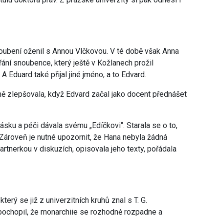
oubení oženil s Annou Vlčkovou. V té době však Anna
řání snoubence, který ještě v Kožlanech prožil
 Eduard také přijal jiné jméno, a to Edvard.
ě zlepšovala, když Edvard začal jako docent přednášet
ásku a péči dávala svému „Edíčkovi“. Starala se o to,
 Zároveň je nutné upozornit, že Hana nebyla žádná
tnerkou v diskuzích, opisovala jeho texty, pořádala
který se již z univerzitních kruhů znal s T. G.
pochopil, že monarchiie se rozhodně rozpadne a