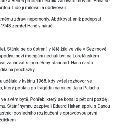
nisté a Beneš prodělal několik záchvatů mrtvice. Hana se
itou. Lidé ji milovali a obdivovali.
rnému zdraví nepomohly. Abdikoval, aniž podepsal
 1948 zemřel Haně v náručí.
t. Stáhla se do ústraní, v létě žila ve vile v Sezimově
 kupodivu noví mocipáni nechali byt na Loretánském
oval zachovat si přiměřený standard. Hanu často
odila na procházky.
 udělala v květnu 1968, kdy vyšel rozhovor ve
s, který poslala po tragédii mamince Jana Palacha.
e svém bytě. Pohřeb, který se konal o pět dní později,
imu. Státní hymnu zazpívali Eduard Haken spolu s Danou
častníci posledního rozloučení s opravdovou první
Edíčkem.