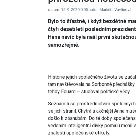
datum: 15. 9. 2020 0:05
autor: Markéta Vavřinová
Bylo to šťastné, i když bezdětné ma
čtyři desetiletí posledním prezide
Hana navíc byla naší první skutečno
samozřejmé.
Historie jejich společného života se zača
tam navštěvovala na Sorbonně přednášky fr
tehdy Eduard – studoval politické vědy.
Seznámili se prostřednictvím společných p
se jich stranil. Chytrá a akčnější Anna musel
došlo k zásnubám. Do té doby společen
vedením inteligentní dívky pomalu měnil
znalostí společenské etikety.