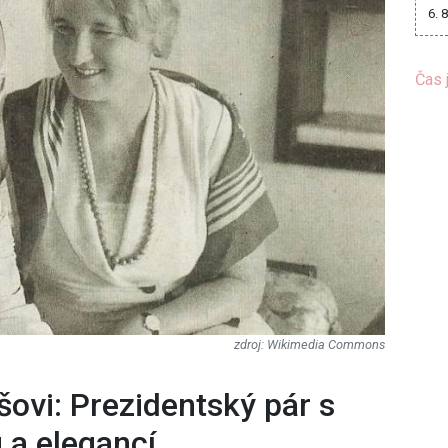
6. 
Čas 
Wikimedia Commons
ovi: Prezidentský pár s
 a elegancí