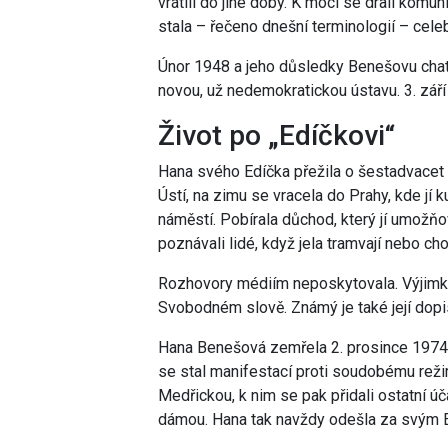
vrátili do jiné doby. K moci se drali komu
stala – řečeno dnešní terminologií – celebr
Únor 1948 a jeho důsledky Benešovu chat
novou, už nedemokratickou ústavu. 3. září
Život po „Edíčkovi“
Hana svého Edíčka přežila o šestadvacet le
Ústí, na zimu se vracela do Prahy, kde jí
náměstí. Pobírala důchod, který jí umožň
poznávali lidé, když jela tramvají nebo ch
Rozhovory médiím neposkytovala. Výjimku
Svobodném slově. Známý je také její dopi
Hana Benešová zemřela 2. prosince 1974 v
se stal manifestací proti soudobému rež
Medřickou, k nim se pak přidali ostatní ú
dámou. Hana tak navždy odešla za svým 