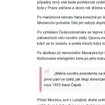
případný nový stát bude potřebovat vzděl
byla v Praze zatčena a skoro rok držena ve
Po manželově návratu Hana konečně po lét
těhotenství potratila. Děti jim nebyly dopř
Po vyhlášení Československa se teprve čt
zahraničních věcí nového státu. Oporou m
když se to slušelo, a uměla mluvit, když to
Po abdikaci již nemocného Masaryka byl
Kultivovaná inteligentní žena po jeho boku 
„Máme nového prezidenta, na kt
první paní ve státě, jak říkají Američa
roce 1935 Karel Čapek.
Přišel Mnichov, exil v Londýně, druhá svě