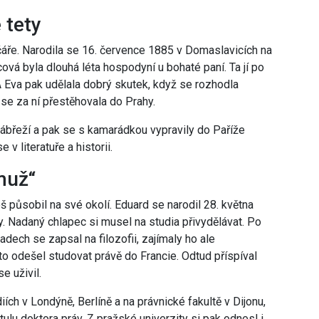
 tety
áře. Narodila se 16. července 1885 v Domaslavicích na
ová byla dlouhá léta hospodyní u bohaté paní. Ta jí po
 Eva pak udělala dobrý skutek, když se rozhodla
 se za ní přestěhovala do Prahy.
nábřeží a pak se s kamarádkou vypravily do Paříže
v literatuře a historii.
muž“
 působil na své okolí. Eduard se narodil 28. května
. Nadaný chlapec si musel na studia přivydělávat. Po
dech se zapsal na filozofii, zajímaly ho ale
o odešel studovat právě do Francie. Odtud příspíval
e uživil.
ch v Londýně, Berlíně a na právnické fakultě v Dijonu,
tulu doktora práv. Z pražské univerzity si pak odnesl i