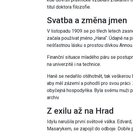
titul doktora filozofie.
Svatba a změna jmen
V listopadu 1909 se po třech letech zasn
začala používat jméno „Hana“. Údajně na p
nešťastnou lásku s prostou dívkou Annou. A
Finanční situace mladého páru se postupn
na univerzitě i na technice.
Haně se nedařilo otěhotnět, tak veškerou l
aby měl zázemí a pohodlí pro svou práci.
obyčejná hospodyňka. Byla svému muži par
archiv.
Z exilu až na Hrad
Idylu narušila první světové válka. Edvard, 
Masarykem, se zapojil do odboje. Dobře 