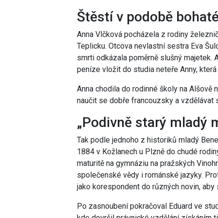
Štěstí v podobě bohaté
Anna Vlčková pocházela z rodiny železnič
Teplicku. Otcova nevlastní sestra Eva Šulc
smrti odkázala poměrně slušný majetek. A
peníze vložit do studia neteře Anny, která
Anna chodila do rodinné školy na Alšově 
naučit se dobře francouzsky a vzdělávat se 
„Podivně starý mladý 
Tak podle jednoho z historiků mladý Beneš
1884 v Kožlanech u Plzně do chudé rodiny
maturitě na gymnáziu na pražských Vinohra
společenské vědy i románské jazyky. Prot
jako korespondent do různých novin, aby s
Po zasnoubení pokračoval Eduard ve studií
kde dovršil právnické vzdělání získáním ti