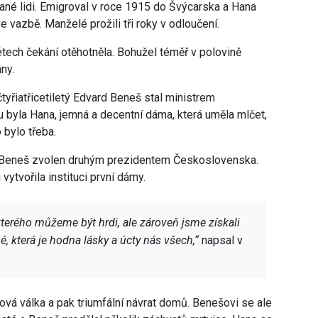
ané lidi. Emigroval v roce 1915 do Švýcarska a Hana
 vazbě. Manželé prožili tři roky v odloučení.
ech čekání otěhotněla. Bohužel téměř v polovině
ány.
yřiatřicetiletý Edvard Beneš stal ministrem
u byla Hana, jemná a decentní dáma, která uměla mlčet,
 bylo třeba.
 Beneš zvolen druhým prezidentem Československa.
vytvořila instituci první dámy.
erého můžeme být hrdi, ale zároveň jsme získali
né, která je hodna lásky a úcty nás všech,“
napsal v
tová válka a pak triumfální návrat domů. Benešovi se ale