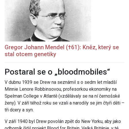
Gregor Johann Mendel (†61): Kněz, který se
stal otcem genetiky
Postaral se o „bloodmobiles“
V dubnu 1939 se Drew na seznámil s o sedm let mladší
Minnie Lenore Robbinsovou, profesorkou ekonomiky na
Spelman College v Atlantě (vzdělávaly se na ní černošské
ženy). V září téhož roku se vzali a narodily se jim čtyři děti –
tři dcery a syn.
V září 1940 byl Drew povolán zpět do New Yorku, aby jako
odborník řídil projekt Blood for Britain. Velká Británie, v té