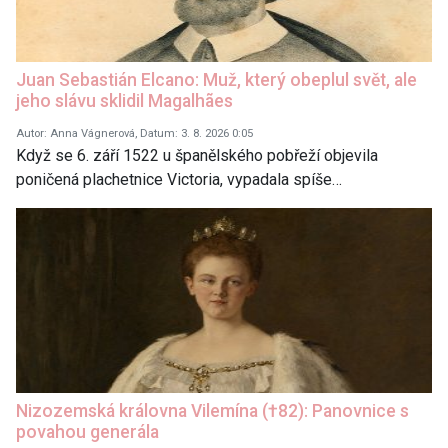
Juan Sebastián Elcano: Muž, který obeplul svět, ale
jeho slávu sklidil Magalhães
Autor: Anna Vágnerová, Datum: 3. 8. 2026 0:05
Když se 6. září 1522 u španělského pobřeží objevila
poničená plachetnice Victoria, vypadala spíše…
Nizozemská královna Vilemína (†82): Panovnice s
povahou generála