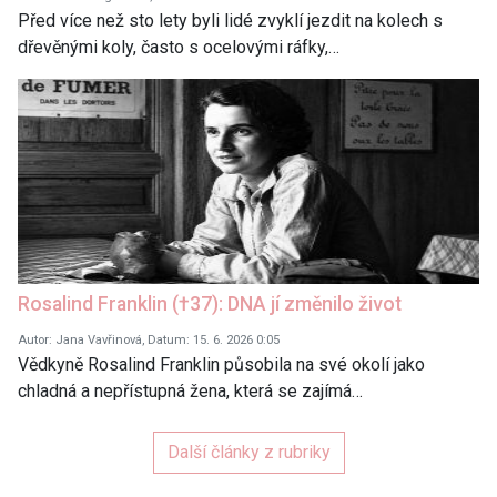
Před více než sto lety byli lidé zvyklí jezdit na kolech s
dřevěnými koly, často s ocelovými ráfky,…
Rosalind Franklin (†37): DNA jí změnilo život
Autor: Jana Vavřinová, Datum: 15. 6. 2026 0:05
Vědkyně Rosalind Franklin působila na své okolí jako
chladná a nepřístupná žena, která se zajímá…
Další články z rubriky