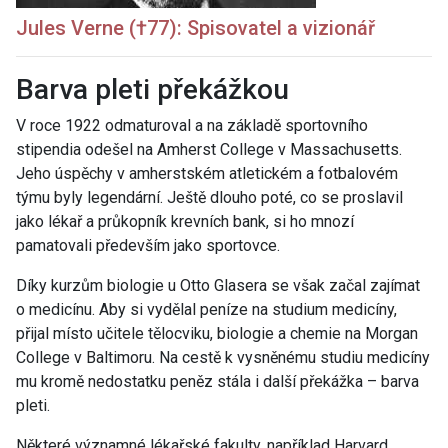
Jules Verne (†77): Spisovatel a vizionář
Barva pleti překážkou
V roce 1922 odmaturoval a na základě sportovního
stipendia odešel na Amherst College v Massachusetts.
Jeho úspěchy v amherstském atletickém a fotbalovém
týmu byly legendární. Ještě dlouho poté, co se proslavil
jako lékař a průkopník krevních bank, si ho mnozí
pamatovali především jako sportovce.
Díky kurzům biologie u Otto Glasera se však začal zajímat
o medicínu. Aby si vydělal peníze na studium medicíny,
přijal místo učitele tělocviku, biologie a chemie na Morgan
College v Baltimoru. Na cestě k vysněnému studiu medicíny
mu kromě nedostatku peněz stála i další překážka – barva
pleti.
Některé významné lékařské fakulty, například Harvard,