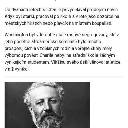
Od dvanácti letech si Charlie přivydělával prodejem novin.
Když byl starší, pracoval po škole a v létě jako dozorce na
městských hřištích nebo plavčík na místním koupališti.
Washington byl v té době stále rasově segregovaný, ale v
jeho početné afroamerické komunitě bylo mnoho
prosperujících a vzdělaných rodin a veřejné školy měly
výbornou pověst. Charlie nebyl na střední škole žádným
vynikajícím studentem. Většinu svého úsilí věnoval atletice,
v níž vynikal.