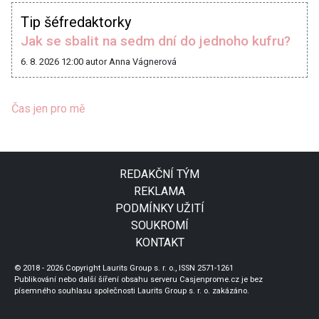
Tip šéfredaktorky
Jak se sbalit na sedm dní do jednoho kufru?
6. 8. 2026 12:00
autor Anna Vágnerová
Čas jen pro mě
REDAKČNÍ TÝM
REKLAMA
PODMÍNKY UŽITÍ
SOUKROMÍ
KONTAKT
© 2018 - 2026 Copyright Laurits Group s. r. o., ISSN 2571-1261
Publikování nebo další šíření obsahu serveru Casjenprome.cz je bez
písemného souhlasu společnosti Laurits Group s. r. o. zakázáno.