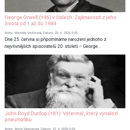
George Orwell (†46) v číslech: Zajímavosti z jeho
života od 1 až do 1984
Autor: Markéta Vavřinová, Datum: 25. 6. 2026 0:05
Dne 25. června si připomínáme narození jednoho z
nejvlivnějších spisovatelů 20. století – George…
John Boyd Dunlop (†81): Veterinář, který vynalezl
pneumatiku
Autor: Anna Vágnerová, Datum: 22. 6. 2026 0:05