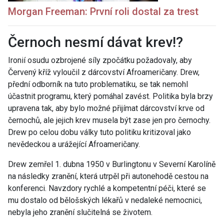
Morgan Freeman: První roli dostal za trest
Černoch nesmí dávat krev!?
Ironií osudu ozbrojené síly zpočátku požadovaly, aby
Červený kříž vyloučil z dárcovství Afroameričany. Drew,
přední odborník na tuto problematiku, se tak nemohl
účastnit programu, který pomáhal zavést. Politika byla brzy
upravena tak, aby bylo možné přijímat dárcovství krve od
černochů, ale jejich krev musela být zase jen pro černochy.
Drew po celou dobu války tuto politiku kritizoval jako
nevědeckou a urážející Afroameričany.
Drew zemřel 1. dubna 1950 v Burlingtonu v Severní Karolíně
na následky zranění, která utrpěl při autonehodě cestou na
konferenci. Navzdory rychlé a kompetentní péči, které se
mu dostalo od bělošských lékařů v nedaleké nemocnici,
nebyla jeho zranění slučitelná se životem.