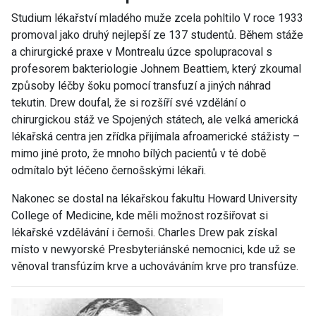
Studium lékařství mladého muže zcela pohltilo V roce 1933
promoval jako druhý nejlepší ze 137 studentů. Během stáže
a chirurgické praxe v Montrealu úzce spolupracoval s
profesorem bakteriologie Johnem Beattiem, který zkoumal
způsoby léčby šoku pomocí transfuzí a jiných náhrad
tekutin. Drew doufal, že si rozšíří své vzdělání o
chirurgickou stáž ve Spojených státech, ale velká americká
lékařská centra jen zřídka přijímala afroamerické stážisty –
mimo jiné proto, že mnoho bílých pacientů v té době
odmítalo být léčeno černošskými lékaři.
Nakonec se dostal na lékařskou fakultu Howard University
College of Medicine, kde měli možnost rozšiřovat si
lékařské vzdělávání i černoši. Charles Drew pak získal
místo v newyorské Presbyteriánské nemocnici, kde už se
věnoval transfúzím krve a uchováváním krve pro transfúze.