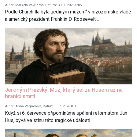
Autor: Markéta Vavřinová, Datum: 30. 7. 2026 0:05
Podle Churchilla byla „jediným mužem“ v nizozemské vládě
a americký prezident Franklin D. Roosevelt…
Jeroným Pražský: Muž, který šel za Husem až na
hranici smrti
Autor: Anna Vágnerová, Datum: 6. 7. 2026 0:05
Když si 6. července připomínáme upálení reformátora Jan
Hus, bývá ve stínu této tragické události…