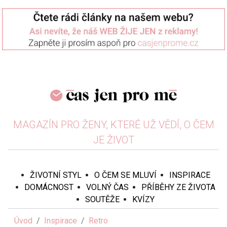
MAGAZÍN PRO ŽENY, KTERÉ UŽ VĚDÍ, O ČEM
JE ŽIVOT
ŽIVOTNÍ STYL
O ČEM SE MLUVÍ
INSPIRACE
DOMÁCNOST
VOLNÝ ČAS
PŘÍBĚHY ZE ŽIVOTA
SOUTĚŽE
KVÍZY
Úvod
Inspirace
Retro