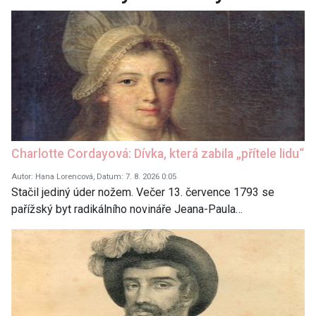
Charlotte Cordayová: Dívka, která zabila „přítele lidu“
Autor: Hana Lorencová, Datum: 7. 8. 2026 0:05
Stačil jediný úder nožem. Večer 13. července 1793 se
pařížský byt radikálního novináře Jeana-Paula…