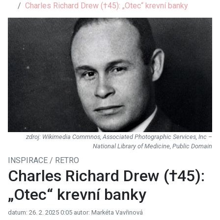
Charles Richard Drew (†45): „Otec“ krevní banky
Wikimedia Commnos, Associated Photographic Services, Inc –
National Library of Medicine, Public Domain
INSPIRACE / RETRO
Charles Richard Drew (†45):
„Otec“ krevní banky
datum: 26. 2. 2025 0:05
autor: Markéta Vavřinová