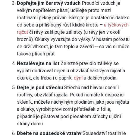
Dopřejte jim čerstvý vzduch
Proudící vzduch je
velkým nepřítelem plísní, udělejte proto mezi
rostlinami pěkný průvan. Sázejte je dostatečně daleko
od sebe a příliš bujný růst klidně kroťte –
u tyčkových
rajčat
či révy zaštipujte zálistky (u révy jen v okolí
hroznů). Okurky vyvazujte do výšky. V hustém porostu
se drží vlhkost, je tam teplo a závětří – co víc si může
taková plíseň přát.
Nezalévejte na list
Železné pravidlo zálivky se
vyplatí dodržovat nejen u obzvlášť háklivých rajčat a
okurek, ale třeba i u paprik,
dýní
a dalších plodin.
Dejte je pod střechu
Střechu nad hlavou ocení i
rostliny, obzvlášť rajčata. Pokud nemáte k dispozici
skleník, můžete náchylným plodinám, jako jsou rajčata
a okurky, vyrobit provizorní přístřešek z fólie,
případně je pěstovat pod přesahem střechy u jižní
strany domu.
Dbejte na sousedské vztahy
Sousedství rostlin je