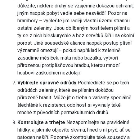
důležité, některé druhy se vzájemně dokážou ochránit,
jiným naopak pobyt vedle sebe nesvědčí. Pozor na
brambory – vyčleňte jim raději vlastní území stranou
ostatní zeleniny. Jsou oblíbeným hostitelem plísní a
ty se z nich bleskurychle a bez servítků šíří i na okolní
porost. Jiné sousedské aliance naopak postup plísní
významně omezují – pokud například k zelenině
zasadíme měsíček, mátu nebo bazalku, vytvoří
přirozenou protiplísňovou hradbu, kterou mnozí
houboví záškodníci nezdolají.
Vybírejte správné odrůdy
Poohlédněte se po těch
odrůdách zeleniny, které se plísním dokážou
přirozeně bránit. Může jít o třeba o varianty speciálně
šlechtěné k rezistenci, odolnost si vyvinuly také
mnohé z původních permakulturních druhů.
Kontrolujte a trhejte
Nezapomínejte na pravidelné
hlídky, a jakmile objevíte skvrnu, hned s ní pryč, ať se
patogen nešíří. Pozorně zkontrolujte také sousedy a