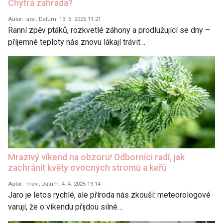
Chytrá zahrada?
Autor: -ava-, Datum: 13. 5. 2025 11:21
Ranní zpěv ptáků, rozkvetlé záhony a prodlužující se dny –
příjemné teploty nás znovu lákají trávit…
Mrazivý víkend na obzoru! Odborníci radí, jak
zachránit květy ovocných stromů a keřů
Autor: -mav-, Datum: 4. 4. 2025 19:14
Jaro je letos rychlé, ale příroda nás zkouší: meteorologové
varují, že o víkendu přijdou silné…