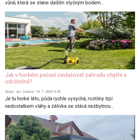
vůně, která se stane dalším styčným bodem…
Jak v horkém počasí zavlažovat zahradu chytře a
udržitelně?
Autor: -an-, Datum: 10. 7. 2025 9:30
Je tu horké léto, půda rychle vysychá, rostliny trpí
nedostatkem vláhy a zálivka se stává nezbytnou…