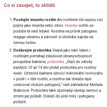
Co si zaseješ, to sklidíš
Posilujte imunitu rostlin
Ani rostlinné říši nejsou cizí
pojmy jako imunita nebo stres.
Imunita r
ostlin se
podobá té naší lidské. Rostlina na průnik patogenu
reaguje obranou a zároveň si útočníka zapíše na
černou listinu.
Dodávejte probiotika
Stejně jako nám lidem i
rostlinám pomáhají zlepšovat obranyschopnost
prospěšné bakterie,
probiotika
.
„Stačí do zálivky
každých 10 až 14 dní přidat probiotika pro rostliny
weiki. Užitečné bakterie obnoví mikrobiální rovnováhu
v půdě i v těle rostlin, a rostlina tak dokáže lépe
vzdorovat útokům patogenů,
“ radí zahradnice Michala
Brabcová. Probiotika také zpomalují nástup nemoci a
zmírní její průběh. Dokáží do jisté míry i patogeny
potlačit.