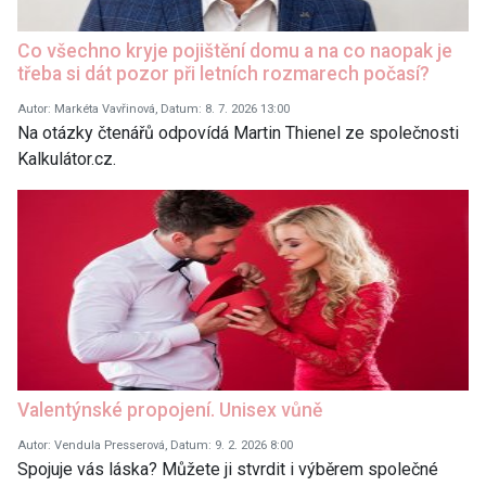
Co všechno kryje pojištění domu a na co naopak je
třeba si dát pozor při letních rozmarech počasí?
Autor: Markéta Vavřinová, Datum: 8. 7. 2026 13:00
Na otázky čtenářů odpovídá Martin Thienel ze společnosti
Kalkulátor.cz.
Valentýnské propojení. Unisex vůně
Autor: Vendula Presserová, Datum: 9. 2. 2026 8:00
Spojuje vás láska? Můžete ji stvrdit i výběrem společné