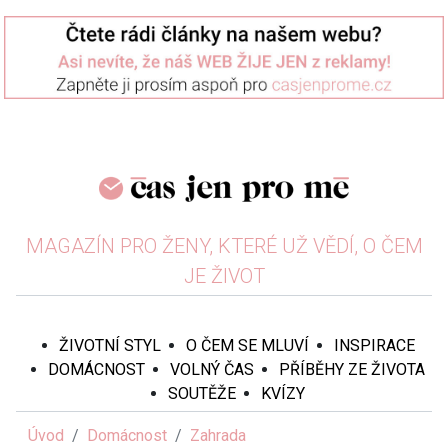
MAGAZÍN PRO ŽENY, KTERÉ UŽ VĚDÍ, O ČEM
JE ŽIVOT
ŽIVOTNÍ STYL
O ČEM SE MLUVÍ
INSPIRACE
DOMÁCNOST
VOLNÝ ČAS
PŘÍBĚHY ZE ŽIVOTA
SOUTĚŽE
KVÍZY
Úvod
Domácnost
Zahrada