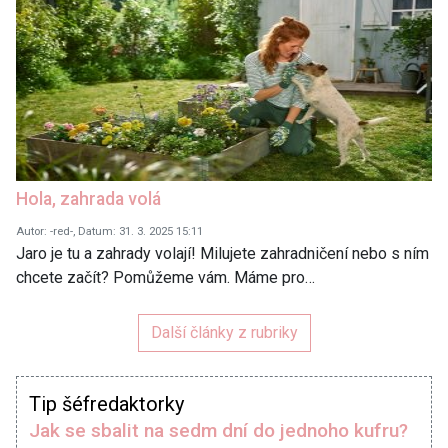
Hola, zahrada volá
Autor: -red-, Datum: 31. 3. 2025 15:11
Jaro je tu a zahrady volají! Milujete zahradničení nebo s ním
chcete začít? Pomůžeme vám. Máme pro…
Další články z rubriky
Tip šéfredaktorky
Jak se sbalit na sedm dní do jednoho kufru?