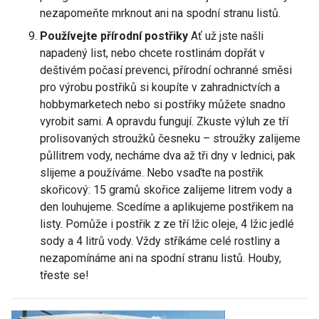
nezapomeňte mrknout ani na spodní stranu listů.
Používejte přírodní postřiky
Ať už jste našli
napadený list, nebo chcete rostlinám dopřát v
deštivém počasí prevenci, přírodní ochranné směsi
pro výrobu postřiků si koupíte v zahradnictvích a
hobbymarketech nebo si postřiky můžete snadno
vyrobit sami. A opravdu fungují. Zkuste výluh ze tří
prolisovaných stroužků česneku – stroužky zalijeme
půllitrem vody, necháme dva až tři dny v lednici, pak
slijeme a používáme. Nebo vsaďte na postřik
skořicový: 15 gramů skořice zalijeme litrem vody a
den louhujeme. Scedíme a aplikujeme postřikem na
listy. Pomůže i postřik z ze tří lžic oleje, 4 lžic jedlé
sody a 4 litrů vody. Vždy stříkáme celé rostliny a
nezapomínáme ani na spodní stranu listů. Houby,
třeste se!