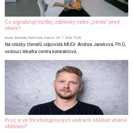
Co signalizují mžitky, záblesky nebo „závěs“ před
okem?
Autor: Markéta Vavřinová, Datum: 29. 7. 2026 15:05
Na otázky čtenářů odpovídá MUDr. Andrea Janeková, Ph.D,
vedoucí lékařka centra kataraktové,…
Proč si ve třicetistupňových vedrech oblékat vlněné
oblečení?