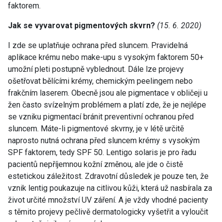
faktorem.
Jak se vyvarovat pigmentových skvrn?
(15. 6. 2020)
I zde se uplatňuje ochrana před sluncem. Pravidelná
aplikace krému nebo make-upu s vysokým faktorem 50+
umožní pleti postupně vyblednout. Dále lze projevy
ošetřovat bělícími krémy, chemickým peelingem nebo
frakčním laserem. Obecně jsou ale pigmentace v obličeji u
žen často svízelným problémem a platí zde, že je nejlépe
se vzniku pigmentací bránit preventivní ochranou před
sluncem. Máte-li pigmentové skvrny, je v létě určitě
naprosto nutná ochrana před sluncem krémy s vysokým
SPF faktorem, tedy SPF 50. Lentigo solaris je pro řadu
pacientů nepříjemnou kožní změnou, ale jde o čistě
estetickou záležitost. Zdravotní důsledek je pouze ten, že
vznik lentig poukazuje na citlivou kůži, která už nasbírala za
život určité množství UV záření. A je vždy vhodné pacienty
s těmito projevy pečlivě dermatologicky vyšetřit a vyloučit