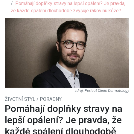
Pomáhají doplňky stravy na lepší opálení? Je pravda,
že každé spálení dlouhodobě zvyšuje rakovinu kůže?
Perfect Clinic Dermatology
ŽIVOTNÍ STYL / PORADNY
Pomáhají doplňky stravy na
lepší opálení? Je pravda, že
každé spálení dlouhodobě