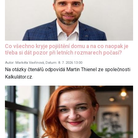
Co všechno kryje pojištění domu a na co naopak je
třeba si dát pozor při letních rozmarech počasí?
Autor: Markéta Vavřinová, Datum: 8. 7. 2026 13:00
Na otázky čtenářů odpovídá Martin Thienel ze společnosti
Kalkulátor.cz.