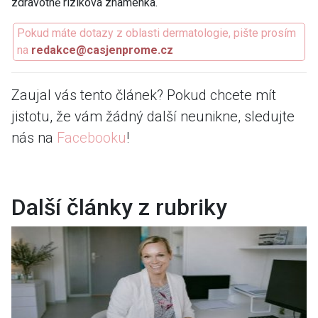
zdravotně riziková znaménka.
Pokud máte dotazy z oblasti dermatologie, pište prosím
na
redakce@casjenprome.cz
Zaujal vás tento článek? Pokud chcete mít
jistotu, že vám žádný další neunikne, sledujte
nás na
Facebooku
!
Další články z rubriky