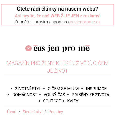
MAGAZÍN PRO ŽENY, KTERÉ UŽ VĚDÍ, O ČEM
JE ŽIVOT
ŽIVOTNÍ STYL
O ČEM SE MLUVÍ
INSPIRACE
DOMÁCNOST
VOLNÝ ČAS
PŘÍBĚHY ZE ŽIVOTA
SOUTĚŽE
KVÍZY
Úvod
Životní styl
Poradny