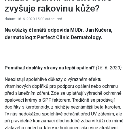
zvyšuje rakovinu kůže?
datum: 16. 6. 2020 15:00
autor: -red-
Na otázky čtenářů odpovídá MUDr. Jan Kučera,
dermatolog z Perfect Clinic Dermatology.
Pomáhají doplňky stravy na lepší opálení?
(15. 6. 2020)
Neexistují spolehlivé důkazy o výrazném efektu
vitaminových doplňků pro podporu opálení nebo ochranu
před slunečním záření. Zde se uplatňují výhradně ochranné
opalovací krémy s SPF faktorem. Tradičně se prodávají
doplňky s karotenoidy, z nichž je neznámější beta-karoten.
Ty nás nedokážou spolehlivě ochránit před UV zářením, ale
při pravidelné konzumaci dlouhodobě zabarví kůži do mírně
zlatavého nádechu, který je hodnocen jako více atraktivní