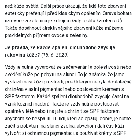
než kůže světlá. Další práce ukazují, že lidé toto zbarvení
esteticky preferují i před klasickým opálením. Strava bohatá
na ovoce a zeleninu je zdrojem řady těchto karotenoidů.
Takže dosáhnout atraktivnějšího zbarvení kůže můžeme
pravidelných příjmem ovoce a zeleniny.
Je pravda, že každé spálení dlouhodobě zvyšuje
rakovinu kůže?
(15. 6. 2020)
Vždy je nutné vyvarovat se začervenání a bolestivosti nebo
svědění kůže po pobytu na slunci. To je známka, že jsme
vystavili naši kůži prostředí, před kterým nebyla dostatečně
chráněna vlastní pigmentací nebo opalovacím krémem s
SPF faktorem. Každé spálení dlouhodobě zvyšuje šanci na
vznik kožních nádorů. Takže je vždy nutné postupovat
opatrně v létě nebo i na jaře a chránit se SPF faktorem,
abychom se nespálili. I u lidí, kteří se opalují dobře, je nutné
začít s pobytem na slunci zvolna, abychom dali čas kůži
vytvořit si ochrannou pigmentaci, a používat krémy s SPF