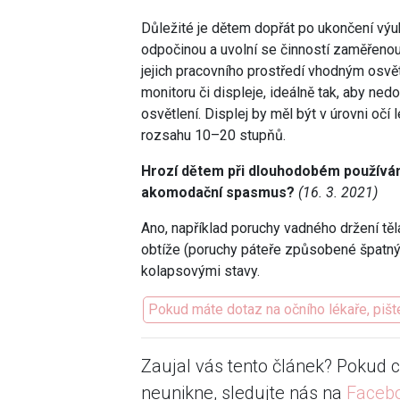
Důležité je dětem dopřát po ukončení výuk
odpočinou a uvolní se činností zaměřenou
jejich pracovního prostředí vhodným osvě
monitoru či displeje, ideálně tak, aby ne
osvětlení. Displej by měl být v úrovni očí
rozsahu 10–20 stupňů.
Hrozí dětem při dlouhodobém používání 
akomodační spasmus?
(16. 3. 2021)
Ano, například poruchy vadného držení těl
obtíže (poruchy páteře způsobené špatn
kolapsovými stavy.
Pokud máte dotaz na očního lékaře, piš
Zaujal vás tento článek? Pokud c
neunikne, sledujte nás na
Faceb