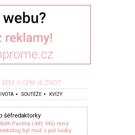
VĚDÍ, O ČEM JE ŽIVOT
ŽIVOTA
SOUTĚŽE
KVÍZY
p šéfredaktorky
íběh Pavlíny (48): Můj nový
nekolog byl muž z psí louky