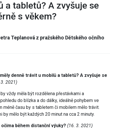
ů a tabletů? A zvyšuje se
ěrně s věkem?
Petra Teplanová z pražského Dětského očního
 měly denně trávit u mobilů a tabletů? A zvyšuje se
 3. 2021)
h by vždy měla být rozdělena přestávkami a
 pohledu do blízka a do dálky, ideálně pohybem ve
ím méně času by s tabletem či mobilem mělo trávit.
i by mělo být každých 20 minut na cca 2 minuty.
e s očima během distanční výuky?
(16. 3. 2021)