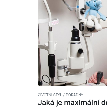
ŽIVOTNÍ STYL / PORADNY
Jaká je maximální d