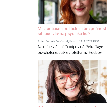
Má současná politická a bezpečnost
situace vliv na psychiku lidí?
Autor: Markéta Vavřinová, Datum: 25. 5. 2026 15:38
Na otázky čtenářů odpovídá Petra Taye,
psychoterapeutka z platformy Hedepy.