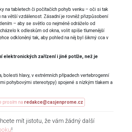
y na tabletech či počítačích pohyb venku – oči si tak
 na větší vzdálenost. Zásadní je rovněž přizpůsobení
tlením – aby se světlo co nejméně odráželo od
docházelo k odleskům od okna, volit spíše tlumenější
 lehce odkloněný tak, aby pohled na něj byl šikmý cca v
elektronických zařízení i jiné potíže, než je
a, bolesti hlavy, v extrémních případech vertebrogenní
ými pohybovými stereotypy) spojené s nízkým tlakem a
te prosím na
redakce@casjenprome.cz
hcete mít jistotu, že vám žádný další
ooku
!