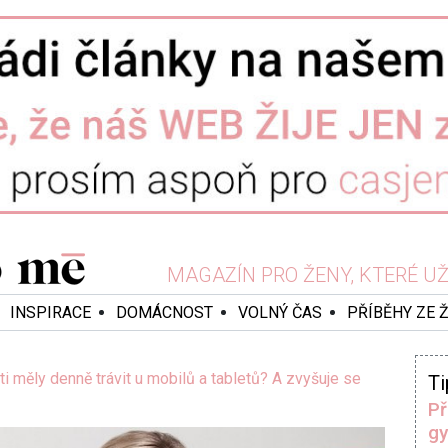
MAGAZÍN PRO ŽENY, KTERÉ UŽ 
INSPIRACE
DOMÁCNOST
VOLNÝ ČAS
PŘÍBĚHY ZE 
ti měly denně trávit u mobilů a tabletů? A zvyšuje se
Ti
Př
gy