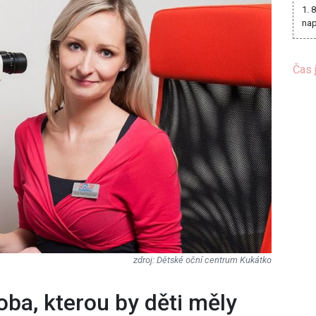
1. 
nap
Čas 
Dětské oční centrum Kukátko
oba, kterou by děti měly