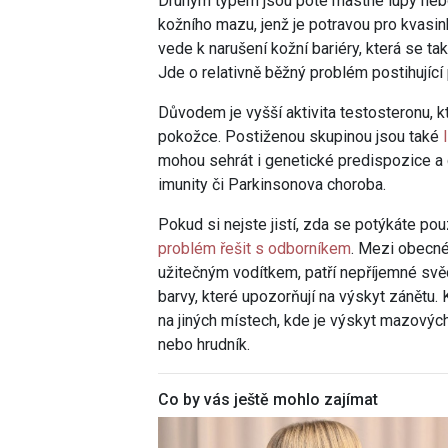
Druhým typem jsou poté mastné lupy neb
kožního mazu, jenž je potravou pro kvasi
vede k narušení kožní bariéry, která se t
Jde o relativně běžný problém postihujíc
Důvodem je vyšší aktivita testosteronu, 
pokožce. Postiženou skupinou jsou také
mohou sehrát i genetické predispozice a 
imunity či Parkinsonova choroba.
Pokud si nejste jistí, zda se potýkáte p
problém řešit s odborníkem
. Mezi obecné
užitečným vodítkem, patří nepříjemné svěd
barvy, které upozorňují na výskyt zánětu.
na jiných místech, kde je výskyt mazových
nebo hrudník.
Co by vás ještě mohlo zajímat