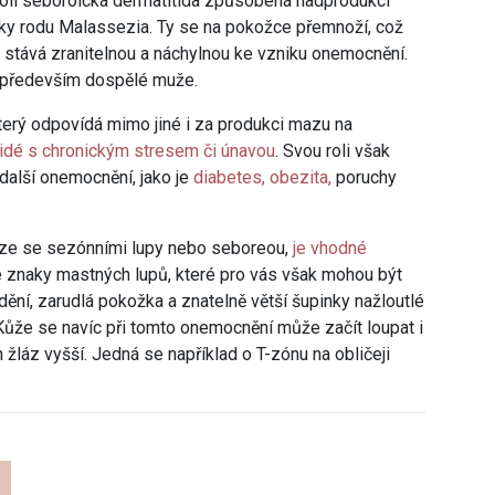
oli seboroická dermatitida způsobená nadprodukcí
nky rodu Malassezia. Ty se na pokožce přemnoží, což
ak stává zranitelnou a náchylnou ke vzniku onemocnění.
í především dospělé muže.
který odpovídá mimo jiné i za produkci mazu na
lidé s chronickým stresem či únavou
. Svou roli však
další onemocnění, jako je
diabetes, obezita,
poruchy
ouze se sezónními lupy nebo seboreou,
je vhodné
 znaky mastných lupů, které pro vás však mohou být
ění, zarudlá pokožka a znatelně větší šupinky nažloutlé
 Kůže se navíc při tomto onemocnění může začít loupat i
 žláz vyšší. Jedná se například o T-zónu na obličeji