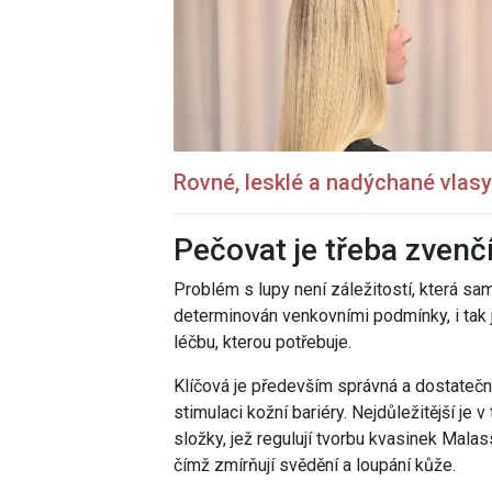
Rovné, lesklé a nadýchané vlasy
Pečovat je třeba zvenčí
Problém s lupy není záležitostí, která sa
determinován venkovními podmínky, i tak j
léčbu, kterou potřebuje.
Klíčová je především správná a dostatečně
stimulaci kožní bariéry. Nejdůležitější je
složky, jež regulují tvorbu kvasinek Mala
čímž zmírňují svědění a loupání kůže.