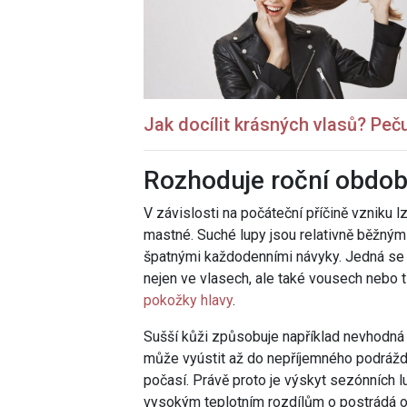
Jak docílit krásných vlasů? Peč
Rozhoduje roční obdob
V závislosti na počáteční příčině vzniku l
mastné. Suché lupy jsou relativně běžným
špatnými každodenními návyky. Jedná se o
nejen ve vlasech, ale také vousech nebo 
pokožky hlavy
.
Sušší kůži způsobuje například nevhodná 
může vyústit až do nepříjemného podrážd
počasí. Právě proto je výskyt sezónních l
vysokým teplotním rozdílům o postrádá op