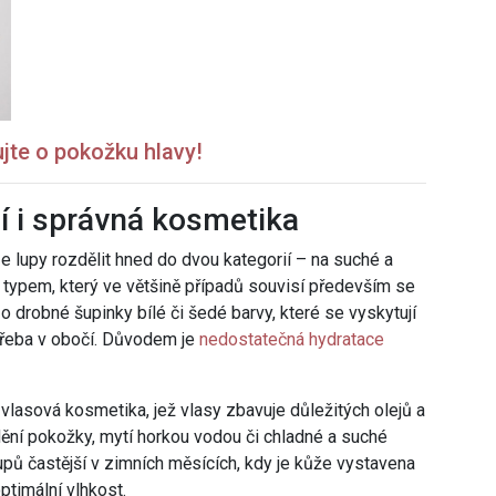
ujte o pokožku hlavy!
í i správná kosmetika
ze lupy rozdělit hned do dvou kategorií – na suché a
 typem, který ve většině případů souvisí především se
 drobné šupinky bílé či šedé barvy, které se vyskytují
třeba v obočí. Důvodem je
nedostatečná hydratace
vlasová kosmetika, jež vlasy zbavuje důležitých olejů a
ění pokožky, mytí horkou vodou či chladné a suché
upů častější v zimních měsících, kdy je kůže vystavena
timální vlhkost.