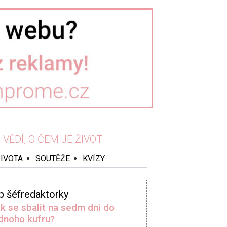
VĚDÍ, O ČEM JE ŽIVOT
ŽIVOTA
SOUTĚŽE
KVÍZY
p šéfredaktorky
k se sbalit na sedm dní do
dnoho kufru?