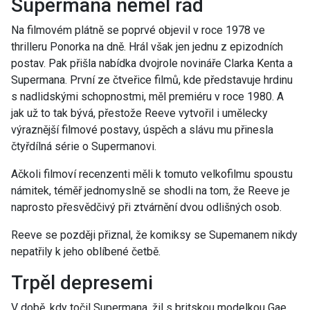
Supermana neměl rád
Na filmovém plátně se poprvé objevil v roce 1978 ve
thrilleru Ponorka na dně. Hrál však jen jednu z epizodních
postav. Pak přišla nabídka dvojrole novináře Clarka Kenta a
Supermana. První ze čtveřice filmů, kde představuje hrdinu
s nadlidskými schopnostmi, měl premiéru v roce 1980. A
jak už to tak bývá, přestože Reeve vytvořil i umělecky
výraznější filmové postavy, úspěch a slávu mu přinesla
čtyřdílná série o Supermanovi.
Ačkoli filmoví recenzenti měli k tomuto velkofilmu spoustu
námitek, téměř jednomyslně se shodli na tom, že Reeve je
naprosto přesvědčivý při ztvárnění dvou odlišných osob.
Reeve se později přiznal, že komiksy se Supemanem nikdy
nepatřily k jeho oblíbené četbě.
Trpěl depresemi
V době, kdy točil Supermana, žil s britskou modelkou Gae