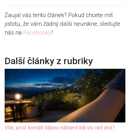
Zaujal vás tento článek? Pokud chcete mít
jistotu, že vám žádný další neunikne, sledujte
nás na
Facebooku
!
Další články z rubriky
Víte, proč komáři štípou některé lidi víc než jiné?