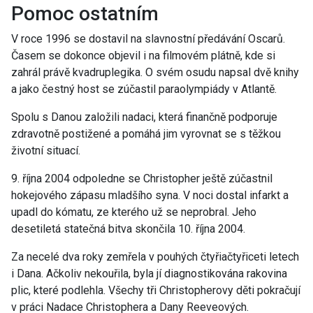
Pomoc ostatním
V roce 1996 se dostavil na slavnostní předávání Oscarů.
Časem se dokonce objevil i na filmovém plátně, kde si
zahrál právě kvadruplegika. O svém osudu napsal dvě knihy
a jako čestný host se zúčastil paraolympiády v Atlantě.
Spolu s Danou založili nadaci, která finančně podporuje
zdravotně postižené a pomáhá jim vyrovnat se s těžkou
životní situací.
9. října 2004 odpoledne se Christopher ještě zúčastnil
hokejového zápasu mladšího syna. V noci dostal infarkt a
upadl do kómatu, ze kterého už se neprobral. Jeho
desetiletá statečná bitva skončila 10. října 2004.
Za necelé dva roky zemřela v pouhých čtyřiačtyřiceti letech
i Dana. Ačkoliv nekouřila, byla jí diagnostikována rakovina
plic, které podlehla. Všechy tři Christopherovy děti pokračují
v práci Nadace Christophera a Dany Reeveových.