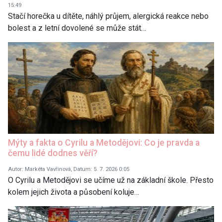
15:49
Stačí horečka u dítěte, náhlý průjem, alergická reakce nebo
bolest a z letní dovolené se může stát…
Mýty a fakta o Cyrilu a Metodějovi: Co je pravda a
čemu lidé dodnes věří?
Autor: Markéta Vavřinová, Datum: 5. 7. 2026 0:05
O Cyrilu a Metodějovi se učíme už na základní škole. Přesto
kolem jejich života a působení koluje…