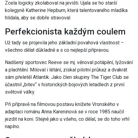
Zcela logicky zkolaboval na jevišti. Ujala se ho starší
kolegyně Katherine Hepburn, která talentovaného mladíka
hlídala, aby se dobře stravoval.
Perfekcionista každým coulem
Už tady se projevila jeho základní povahová vlastnost –
všechno dělat důkladně a s co nejlepší přípravou.
Nadšený sportovec Reeve se mj. věnoval potápění, lyžování
a plachtění. Miloval i létání, získal pilotní průkaz a dvakrát
sám přeletěl Atlantik. Jako člen skupiny The Tiger Club se
účastnil „bitev“ v historických bojových letadlech z první
světové války.
Při přípravě na filmovou postavu knížete Vronského v
adaptaci románu Anna Kareninová se v roce 1985 naučil
jezdit na koni. Stejně jako u všeho, co dělal, se do toho vrhl
naplno.