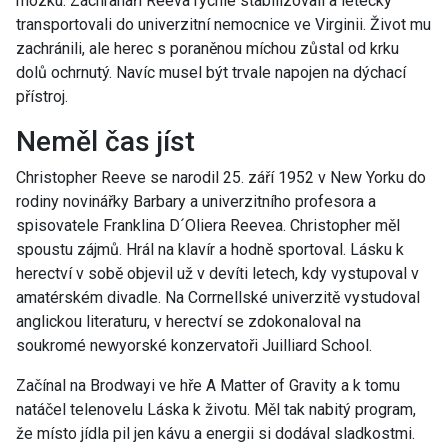
mozku. Záchranáři Reeva rychle stabilizovali a letecky
transportovali do univerzitní nemocnice ve Virginii. Život mu
zachránili, ale herec s poraněnou míchou zůstal od krku
dolů ochrnutý. Navíc musel být trvale napojen na dýchací
přístroj.
Neměl čas jíst
Christopher Reeve se narodil 25. září 1952 v New Yorku do
rodiny novinářky Barbary a univerzitního profesora a
spisovatele Franklina D´Oliera Reevea. Christopher měl
spoustu zájmů. Hrál na klavír a hodně sportoval. Lásku k
herectví v sobě objevil už v devíti letech, kdy vystupoval v
amatérském divadle. Na Corrnellské univerzitě vystudoval
anglickou literaturu, v herectví se zdokonaloval na
soukromé newyorské konzervatoři Juilliard School.
Začínal na Brodwayi ve hře A Matter of Gravity a k tomu
natáčel telenovelu Láska k životu. Měl tak nabitý program,
že místo jídla pil jen kávu a energii si dodával sladkostmi.