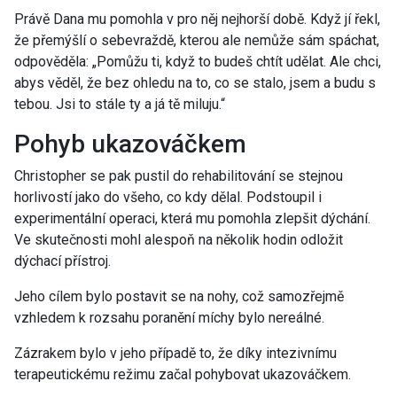
Právě Dana mu pomohla v pro něj nejhorší době. Když jí řekl,
že přemýšlí o sebevraždě, kterou ale nemůže sám spáchat,
odpověděla: „Pomůžu ti, když to budeš chtít udělat. Ale chci,
abys věděl, že bez ohledu na to, co se stalo, jsem a budu s
tebou. Jsi to stále ty a já tě miluju.“
Pohyb ukazováčkem
Christopher se pak pustil do rehabilitování se stejnou
horlivostí jako do všeho, co kdy dělal. Podstoupil i
experimentální operaci, která mu pomohla zlepšit dýchání.
Ve skutečnosti mohl alespoň na několik hodin odložit
dýchací přístroj.
Jeho cílem bylo postavit se na nohy, což samozřejmě
vzhledem k rozsahu poranění míchy bylo nereálné.
Zázrakem bylo v jeho případě to, že díky intezivnímu
terapeutickému režimu začal pohybovat ukazováčkem.