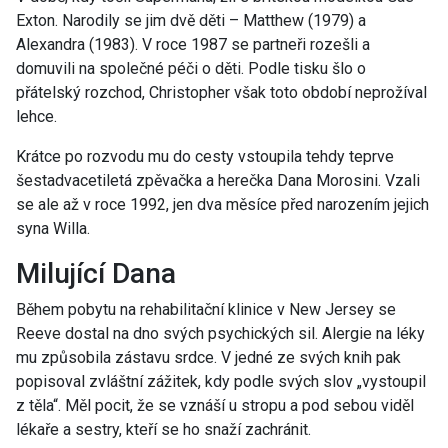
Exton. Narodily se jim dvě děti – Matthew (1979) a
Alexandra (1983). V roce 1987 se partneři rozešli a
domuvili na společné péči o děti. Podle tisku šlo o
přátelský rozchod, Christopher však toto období neprožíval
lehce.
Krátce po rozvodu mu do cesty vstoupila tehdy teprve
šestadvacetiletá zpěvačka a herečka Dana Morosini. Vzali
se ale až v roce 1992, jen dva měsíce před narozením jejich
syna Willa.
Milující Dana
Během pobytu na rehabilitační klinice v New Jersey se
Reeve dostal na dno svých psychických sil. Alergie na léky
mu způsobila zástavu srdce. V jedné ze svých knih pak
popisoval zvláštní zážitek, kdy podle svých slov „vystoupil
z těla“. Měl pocit, že se vznáší u stropu a pod sebou viděl
lékaře a sestry, kteří se ho snaží zachránit.