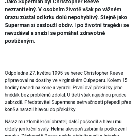
Jako Superman byl Christopher Reeve
nezranitelný. V osobním životě však po vážném
úrazu zůstal od krku dolů nepohyblivý. Stejně jako
Superman si zaslouží obdiv. I po životní tragédii se
nevzdával a snažil se pomáhat zdravotně
postiženým.
Odpoledne 27. května 1995 se herec Christopher Reeve
připravoval na dostihy ve virginském Culpeperu. Kolem 15.
hodiny nasedl na koně a vyrazil. První dvě překážky jeho
hnědák bez problémů zdolal. U třetí však najednou prudce
zabrzdil. Představitel Supermana setrvačností přepadl přes
koně a narazil hlavou do překážky.
Náraz mu zlomil krční obratel, další poškodil a hlavu mu
držely jen krční svaly. Helma alespoň zabránila poškození