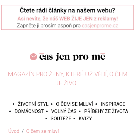
MAGAZÍN PRO ŽENY, KTERÉ UŽ VĚDÍ, O ČEM
JE ŽIVOT
ŽIVOTNÍ STYL
O ČEM SE MLUVÍ
INSPIRACE
DOMÁCNOST
VOLNÝ ČAS
PŘÍBĚHY ZE ŽIVOTA
SOUTĚŽE
KVÍZY
Úvod
O čem se mluví