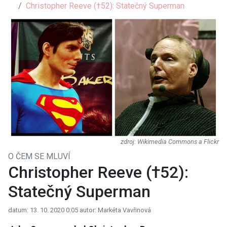
Christopher Reeve (†52): Statečný Superman
Wikimedia Commons a Flickr
O ČEM SE MLUVÍ
Christopher Reeve (†52):
Statečný Superman
datum: 13. 10. 2020 0:05
autor: Markéta Vavřinová