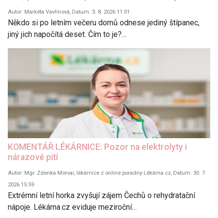
Autor: Markéta Vavřinová, Datum: 3. 8. 2026 11:01
Někdo si po letním večeru domů odnese jediný štípanec,
jiný jich napočítá deset. Čím to je?…
KOMENTÁŘ LÉKÁRNICE: Pozor na elektrolyty i
nárazové pití
Autor: Mgr. Zdenka Morvai, lékárnice z online poradny Lékárna.cz, Datum: 30. 7.
2026 15:59
Extrémní letní horka zvyšují zájem Čechů o rehydratační
nápoje. Lékárna.cz eviduje meziroční…