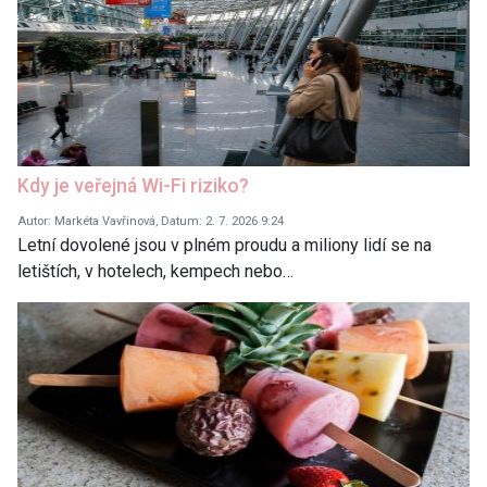
Kdy je veřejná Wi-Fi riziko?
Autor: Markéta Vavřinová, Datum: 2. 7. 2026 9:24
Letní dovolené jsou v plném proudu a miliony lidí se na
letištích, v hotelech, kempech nebo…