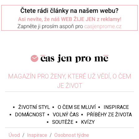
MAGAZÍN PRO ŽENY, KTERÉ UŽ VĚDÍ, O ČEM
JE ŽIVOT
ŽIVOTNÍ STYL
O ČEM SE MLUVÍ
INSPIRACE
DOMÁCNOST
VOLNÝ ČAS
PŘÍBĚHY ZE ŽIVOTA
SOUTĚŽE
KVÍZY
Úvod
Inspirace
Osobnost týdne