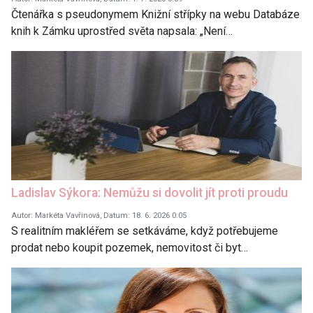
Čtenářka s pseudonymem Knižní střípky na webu Databáze
knih k Zámku uprostřed světa napsala: „Není…
Ladislav Sýkora: Nemůžu si dovolit jít proti proudu
Autor: Markéta Vavřinová, Datum: 18. 6. 2026 0:05
S realitním makléřem se setkáváme, když potřebujeme
prodat nebo koupit pozemek, nemovitost či byt…