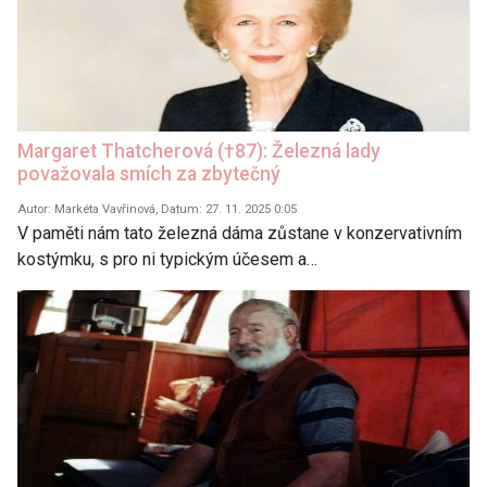
Margaret Thatcherová (†87): Železná lady
považovala smích za zbytečný
Autor: Markéta Vavřinová, Datum: 27. 11. 2025 0:05
V paměti nám tato železná dáma zůstane v konzervativním
kostýmku, s pro ni typickým účesem a…