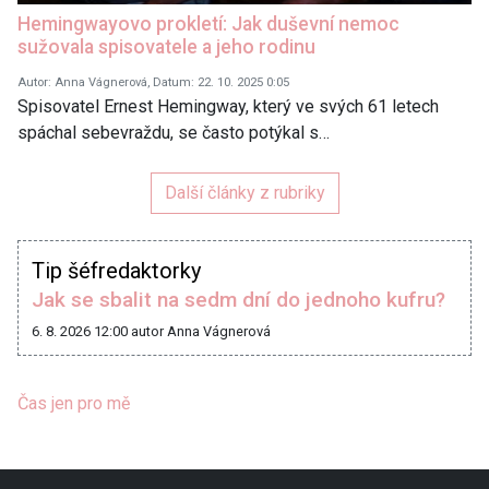
Hemingwayovo prokletí: Jak duševní nemoc
sužovala spisovatele a jeho rodinu
Autor: Anna Vágnerová, Datum: 22. 10. 2025 0:05
Spisovatel Ernest Hemingway, který ve svých 61 letech
spáchal sebevraždu, se často potýkal s…
Další články z rubriky
Tip šéfredaktorky
Jak se sbalit na sedm dní do jednoho kufru?
6. 8. 2026 12:00
autor Anna Vágnerová
Čas jen pro mě