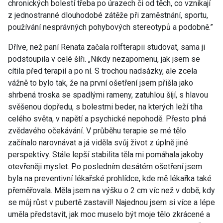
chronických bolestí třeba po úrazech či od těch, co vznikají
z jednostranné dlouhodobé zátěže při zaměstnání, sportu,
používání nesprávných pohybových stereotypů a podobně.”
Dříve, než paní Renata začala rolfterapii studovat, sama ji
podstoupila v celé šíři. „Nikdy nezapomenu, jak jsem se
cítila před terapií a po ní. S trochou nadsázky, ale zcela
vážně to bylo tak, že na první ošetření jsem přišla jako
shrbená troska se spadlými rameny, zatuhlou šíjí, s hlavou
svěšenou dopředu, s bolestmi beder, na kterých leží tíha
celého světa, v napětí a psychické nepohodě. Přesto plná
zvědavého očekávání. V průběhu terapie se mé tělo
začínalo narovnávat a já viděla svůj život z úplně jiné
perspektivy. Stále lepší stabilita těla mi pomáhala jakoby
otevřeněji myslet. Po posledním desátém ošetření jsem
byla na preventivní lékařské prohlídce, kde mě lékařka také
přeměřovala. Měla jsem na výšku o 2 cm víc než v době, kdy
se můj růst v pubertě zastavil! Najednou jsem si více a lépe
uměla představit, jak moc muselo být moje tělo zkrácené a