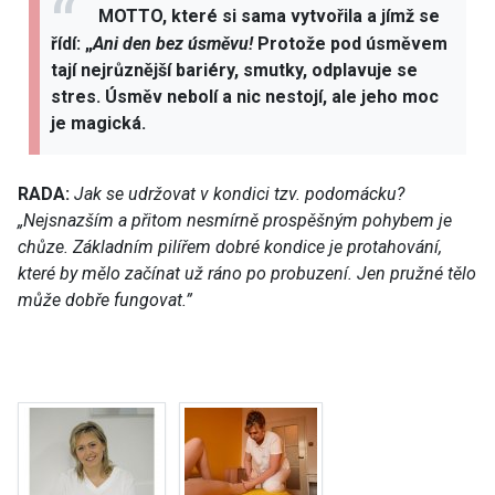
MOTTO, které si sama vytvořila a jímž se
řídí: „
Ani den bez úsměvu!
Protože pod úsměvem
tají nejrůznější bariéry, smutky, odplavuje se
stres. Úsměv nebolí a nic nestojí, ale jeho moc
je magická.
RADA:
Jak se udržovat v kondici tzv. podomácku?
„Nejsnazším a přitom nesmírně prospěšným pohybem je
chůze. Základním pilířem dobré kondice je protahování,
které by mělo začínat už ráno po probuzení. Jen pružné tělo
může dobře fungovat.”