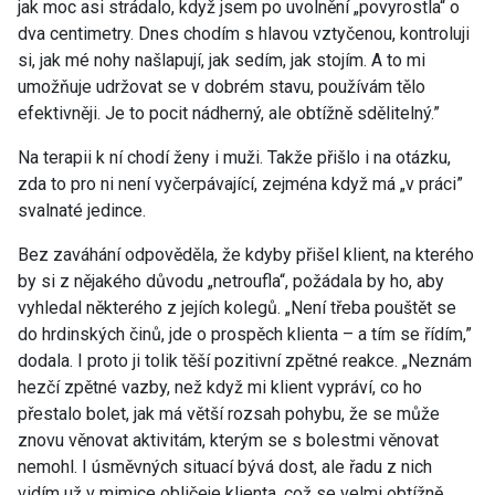
jak moc asi strádalo, když jsem po uvolnění „povyrostla“ o
dva centimetry. Dnes chodím s hlavou vztyčenou, kontroluji
si, jak mé nohy našlapují, jak sedím, jak stojím. A to mi
umožňuje udržovat se v dobrém stavu, používám tělo
efektivněji. Je to pocit nádherný, ale obtížně sdělitelný.”
Na terapii k ní chodí ženy i muži. Takže přišlo i na otázku,
zda to pro ni není vyčerpávající, zejména když má „v práci”
svalnaté jedince.
Bez zaváhání odpověděla, že kdyby přišel klient, na kterého
by si z nějakého důvodu „netroufla“, požádala by ho, aby
vyhledal některého z jejích kolegů. „Není třeba pouštět se
do hrdinských činů, jde o prospěch klienta – a tím se řídím,”
dodala. I proto ji tolik těší pozitivní zpětné reakce. „Neznám
hezčí zpětné vazby, než když mi klient vypráví, co ho
přestalo bolet, jak má větší rozsah pohybu, že se může
znovu věnovat aktivitám, kterým se s bolestmi věnovat
nemohl. I úsměvných situací bývá dost, ale řadu z nich
vidím už v mimice obličeje klienta, což se velmi obtížně