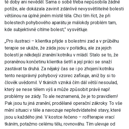
té doby ani nevěděl. Sama o sobě třeba nepůsobila žádné
potíže, ale dokázala zavinit zdánlivě nevysvětlitelné bolesti
většinou na úplně jiném místě těla. Chci tím říct, že při
bolestech pohybového aparátu je málokdy problém tam,
kde subjektivně cítíme bolest,” vysvětluje.
„Pro ilustraci – klientka přijde s bolestmi zad a v průběhu
terapie se ukáže, že záda jsou v pořádku, ale za jejich
bolestí je někdejší zranění kotníku v mládí. Stalo se to, že
poraněnou končetinu klientka šetří a její práci se snaží
zastávat ta druhá. Za nějaký čas se i po zhojení kotníku
tento nesprávný pohybový vzorec zafixuje, aniž by si to
člověk uvědomil. V tkáních vzniká čím dál větší nesoulad,
který se nese tělem výš a může způsobit právě např.
problémy se zády. To ale neznamená, že je to pravidlem!
Pak jsou tu jiná zranění, prodělané operační zákroky. To vše
mění situaci v těle a navozuje nepředvídatelné stavy, které
jsou u každého jiné. V kostce řečeno – rolfterapie vrací
tkáním, potažmo celému tělu, rovnováhu. Tím ulevuje od