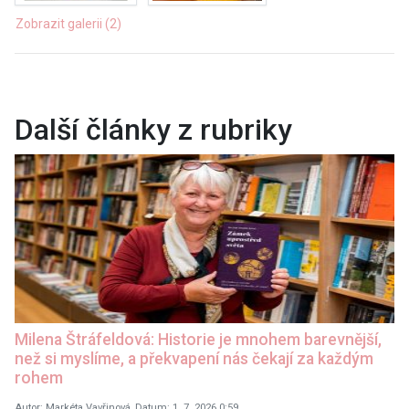
Zobrazit galerii (2)
Další články z rubriky
Milena Štráfeldová: Historie je mnohem barevnější,
než si myslíme, a překvapení nás čekají za každým
rohem
Autor: Markéta Vavřinová, Datum: 1. 7. 2026 0:59