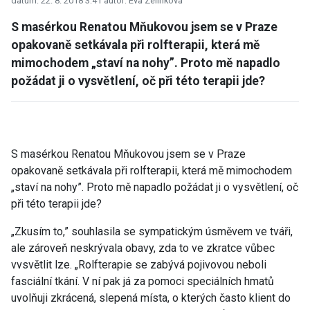
datum: 22. 8. 2018 3:41
autor: Eva Zelinková
S masérkou Renatou Mňukovou jsem se v Praze
opakovaně setkávala při rolfterapii, která mě
mimochodem „staví na nohy”. Proto mě napadlo
požádat ji o vysvětlení, oč při této terapii jde?
S masérkou Renatou Mňukovou jsem se v Praze
opakovaně setkávala při rolfterapii, která mě mimochodem
„staví na nohy”. Proto mě napadlo požádat ji o vysvětlení, oč
při této terapii jde?
„Zkusím to,” souhlasila se sympatickým úsměvem ve tváři,
ale zároveň neskrývala obavy, zda to ve zkratce vůbec
vvsvětlit lze. „Rolfterapie se zabývá pojivovou neboli
fasciální tkání. V ní pak já za pomoci speciálních hmatů
uvolňuji zkrácená, slepená místa, o kterých často klient do