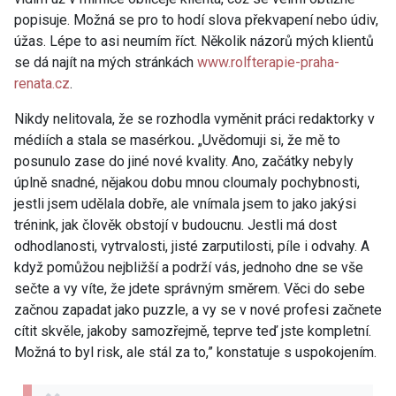
popisuje. Možná se pro to hodí slova překvapení nebo údiv,
úžas. Lépe to asi neumím říct. Několik názorů mých klientů
se dá najít na mých stránkách
www.rolfterapie-praha-
renata.cz
.
Nikdy nelitovala, že se rozhodla vyměnit práci redaktorky v
médiích a stala se masérkou
.
„Uvědomuji si, že mě to
posunulo zase do jiné nové kvality. Ano, začátky nebyly
úplně snadné, nějakou dobu mnou cloumaly pochybnosti,
jestli jsem udělala dobře, ale vnímala jsem to jako jakýsi
trénink, jak člověk obstojí v budoucnu. Jestli má dost
odhodlanosti, vytrvalosti, jisté zarputilosti, píle i odvahy. A
když pomůžou nejbližší a podrží vás, jednoho dne se vše
sečte a vy víte, že jdete správným směrem. Věci do sebe
začnou zapadat jako puzzle, a vy se v nové profesi začnete
cítit skvěle, jakoby samozřejmě, teprve teď jste kompletní.
Možná to byl risk, ale stál za to,” konstatuje s uspokojením.