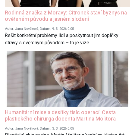
Rodinná značka z Moravy: Citronek staví byznys na
ověřeném původu a jasném složení
Autor: Jana Nováková, Datum: 9. 3. 2026 0:05
Řešit konkrétní problémy lidí a poskytnout jim doplňky
stravy s ověřeným původem – to je vize…
Humanitární mise a desítky tisíc operací: Cesta
plastického chirurga docenta Martina Molitora
Autor: Jana Nováková, Datum: 3. 3. 2026 0:05