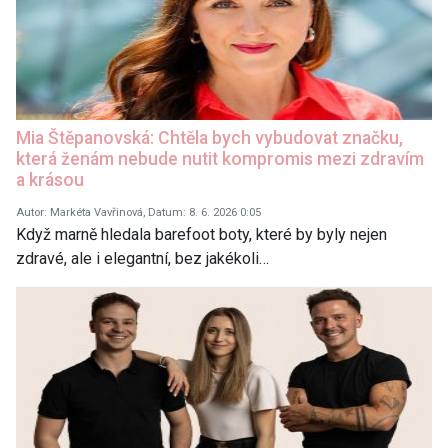
Mia Štěpanovská: Chtěla bych vybudovat značku,
která ženám nebude nutit kompromis mezi zdravím
a krásou
Autor: Markéta Vavřinová, Datum: 8. 6. 2026 0:05
Když marně hledala barefoot boty, které by byly nejen
zdravé, ale i elegantní, bez jakékoli…