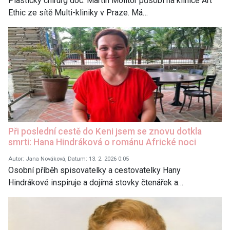
Plastický chirurg doc. Martin Molitor působí na klinice Art
Ethic ze sítě Multi-kliniky v Praze. Má…
Při poslední cestě do Keni jsem se znovu dotkla
smrti: Hana Hindráková o románu Africké noci
Autor: Jana Nováková, Datum: 13. 2. 2026 0:05
Osobní příběh spisovatelky a cestovatelky Hany
Hindrákové inspiruje a dojímá stovky čtenářek a…