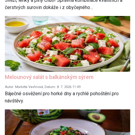
Svěží, lehký a plný chuti! Správná kombinace kvalitních a
čerstvých surovin dokáže i z obyčejného…
Melounový salát s balkánským sýrem
Autor: Markéta Vavřinová, Datum: 8. 7. 2026 11:49
Báječné osvěžení pro horké dny a rychlé pohoštění pro
návštěvy.