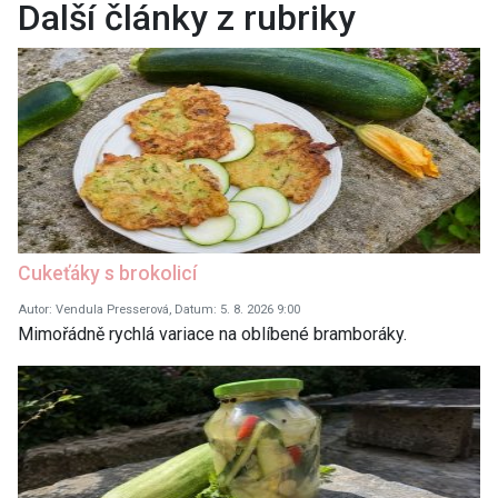
Další články z rubriky
Cukeťáky s brokolicí
Autor: Vendula Presserová, Datum: 5. 8. 2026 9:00
Mimořádně rychlá variace na oblíbené bramboráky.