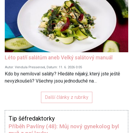
Léto patří salátům aneb Velký salátový manuál
Autor: Vendula Presserová, Datum: 11. 6. 2026 0:05
Kdo by nemiloval saláty? Hledáte nějaký, který jste ještě
nevyzkoušeli? Všechny jsou jednoduché na…
Další články z rubriky
Tip šéfredaktorky
Příběh Pavlíny (48): Můj nový gynekolog byl