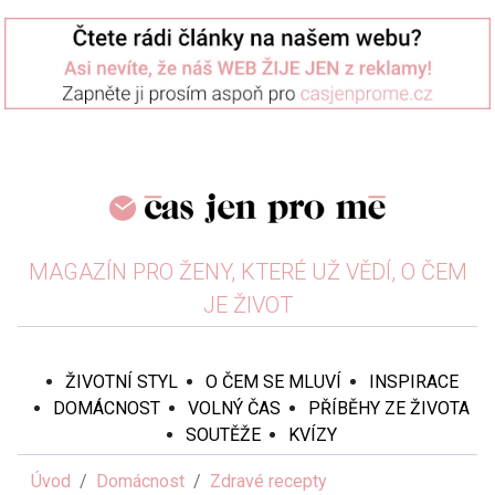
MAGAZÍN PRO ŽENY, KTERÉ UŽ VĚDÍ, O ČEM
JE ŽIVOT
ŽIVOTNÍ STYL
O ČEM SE MLUVÍ
INSPIRACE
DOMÁCNOST
VOLNÝ ČAS
PŘÍBĚHY ZE ŽIVOTA
SOUTĚŽE
KVÍZY
Úvod
Domácnost
Zdravé recepty