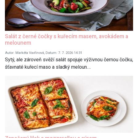
Salát z černé čočky s kuřecím masem, avokádem a
melounem
Autor: Markéta Vavřinová, Datum: 7. 7. 2026 14:31
Sytý, ale zároveň svěží salát spojuje výživnou černou čočku,
šťavnaté kuřecí maso a sladký meloun.…