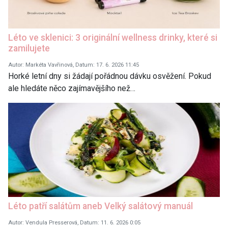
Léto ve sklenici: 3 originální wellness drinky, které si
zamilujete
Autor: Markéta Vavřinová, Datum: 17. 6. 2026 11:45
Horké letní dny si žádají pořádnou dávku osvěžení. Pokud
ale hledáte něco zajímavějšího než…
Léto patří salátům aneb Velký salátový manuál
Autor: Vendula Presserová, Datum: 11. 6. 2026 0:05