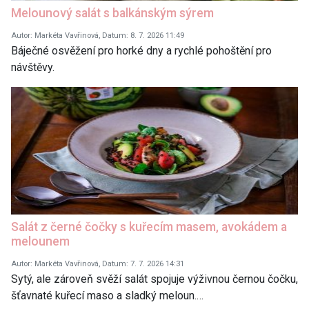
Melounový salát s balkánským sýrem
Autor: Markéta Vavřinová, Datum: 8. 7. 2026 11:49
Báječné osvěžení pro horké dny a rychlé pohoštění pro
návštěvy.
Salát z černé čočky s kuřecím masem, avokádem a
melounem
Autor: Markéta Vavřinová, Datum: 7. 7. 2026 14:31
Sytý, ale zároveň svěží salát spojuje výživnou černou čočku,
šťavnaté kuřecí maso a sladký meloun.…