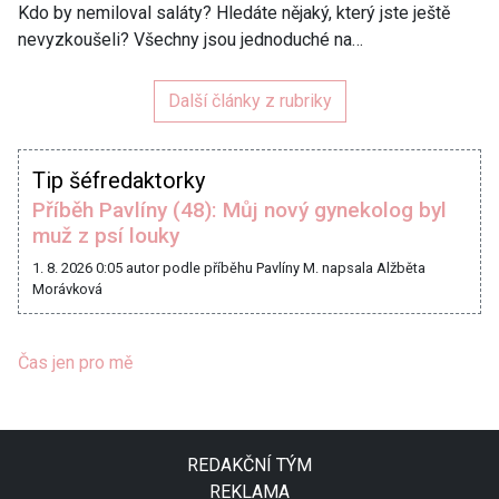
Kdo by nemiloval saláty? Hledáte nějaký, který jste ještě
nevyzkoušeli? Všechny jsou jednoduché na…
Další články z rubriky
Tip šéfredaktorky
Příběh Pavlíny (48): Můj nový gynekolog byl
muž z psí louky
1. 8. 2026 0:05
autor podle příběhu Pavlíny M. napsala Alžběta
Morávková
Čas jen pro mě
REDAKČNÍ TÝM
REKLAMA