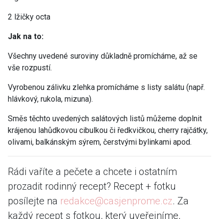
2 lžičky octa
Jak na to:
Všechny uvedené suroviny důkladně promícháme, až se
vše rozpustí.
Vyrobenou zálivku zlehka promícháme s listy salátu (např.
hlávkový, rukola, mizuna).
Směs těchto uvedených salátových listů můžeme doplnit
krájenou lahůdkovou cibulkou či ředkvičkou, cherry rajčátky,
olivami, balkánským sýrem, čerstvými bylinkami apod.
Rádi vaříte a pečete a chcete i ostatním
prozadit rodinný recept? Recept + fotku
posílejte na
redakce@casjenprome.cz
. Za
každý recept s fotkou, který uveřejníme,