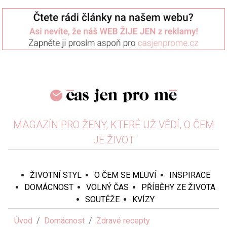
MAGAZÍN PRO ŽENY, KTERÉ UŽ VĚDÍ, O ČEM
JE ŽIVOT
ŽIVOTNÍ STYL
O ČEM SE MLUVÍ
INSPIRACE
DOMÁCNOST
VOLNÝ ČAS
PŘÍBĚHY ZE ŽIVOTA
SOUTĚŽE
KVÍZY
Úvod
Domácnost
Zdravé recepty