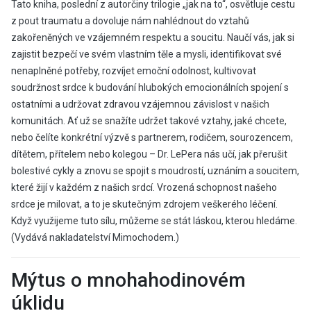
Tato kniha, poslední z autorčiny trilogie „jak na to“, osvětluje cestu
z pout traumatu a dovoluje nám nahlédnout do vztahů
zakořeněných ve vzájemném respektu a soucitu. Naučí vás, jak si
zajistit bezpečí ve svém vlastním těle a mysli, identifikovat své
nenaplněné potřeby, rozvíjet emoční odolnost, kultivovat
soudržnost srdce k budování hlubokých emocionálních spojení s
ostatními a udržovat zdravou vzájemnou závislost v našich
komunitách. Ať už se snažíte udržet takové vztahy, jaké chcete,
nebo čelíte konkrétní výzvě s partnerem, rodičem, sourozencem,
dítětem, přítelem nebo kolegou – Dr. LePera nás učí, jak přerušit
bolestivé cykly a znovu se spojit s moudrostí, uznáním a soucitem,
které žijí v každém z našich srdcí. Vrozená schopnost našeho
srdce je milovat, a to je skutečným zdrojem veškerého léčení.
Když využijeme tuto sílu, můžeme se stát láskou, kterou hledáme.
(Vydává nakladatelství Mimochodem.)
Mýtus o mnohahodinovém
úklidu