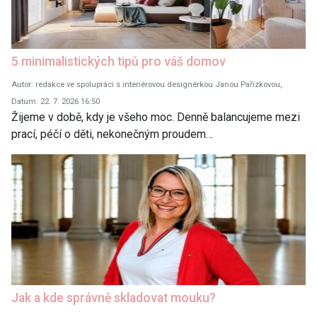
5 minimalistických tipů pro váš domov
Autor: redakce ve spolupráci s interiérovou designérkou Janou Pařízkovou,
Datum: 22. 7. 2026 16:50
Žijeme v době, kdy je všeho moc. Denně balancujeme mezi
prací, péčí o děti, nekonečným proudem…
Jak a kde správně skladovat mouku?