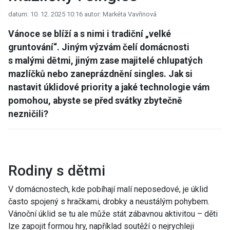
datum: 10. 12. 2025 10:16
autor: Markéta Vavřinová
Vánoce se blíží a s nimi i tradiční „velké
gruntování“. Jiným výzvám čelí domácnosti
s malými dětmi, jiným zase majitelé chlupatých
mazlíčků nebo zaneprázdnění singles. Jak si
nastavit úklidové priority a jaké technologie vám
pomohou, abyste se před svátky zbytečně
nezničili?
Rodiny s dětmi
V domácnostech, kde pobíhají malí neposedové, je úklid
často spojený s hračkami, drobky a neustálým pohybem.
Vánoční úklid se tu ale může stát zábavnou aktivitou – děti
lze zapojit formou hry, například soutěží o nejrychleji