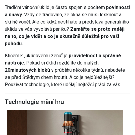
Tradiční vánoční úklid je často spojen s pocitem
povinnosti
a únavy
. Vždy se tradovalo, že okna se musí lesknout a
skříně vonět. Ale co když nestíháte a představa generálního
úklidu ve vás vyvolává paniku?
Zaměřte se proto raději
na to, co je vidět a co je skutečně důležité pro vaši
pohodu.
Klíčem k „úklidovému zenu“ je
pravidelnost a správné
nástroje
. Pokud si úklid rozdělíte do malých,
20minutových bloků
v průběhu několika týdnů, nebudete
se před Štědrým dnem hroutit. A co je nejdůležitější?
Používat technologie, které udělají nejtěžší práci za vás.
Technologie mění hru