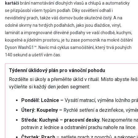
kartáči
brání namotávání dlouhých vlasů a chlupů a automaticky
se přizpůsobí všem typům podlah. Díky osvětlení odhalí i
neviditelný prach, takže váš domov bude skutečně čistý. A na
odolné skvrny na tvrdých podlahách, jako jsou dlaždice, vinyl,
laminát a impregnované dřevěné podlahy ve vaší chodbě, kuchyni,
koupelně a jídelním prostoru, je tu zase pomocník na mokré čištění
Dyson WashG1™. Navíc má cyklus samočištění, který trvá pouhých
140 sekund a ušetří vám čas.
Týdenní úklidový plán pro vánoční pohodu
Rozdělte si úkoly a přeměňte úklid v rituál. Místo abyste řeši
vyčleňte si každý den jeden segment:
Pondělí:
Ložnice –
Vysátí matrací, výměna ložního prá
Úterý:
Koupelny –
Rychlé setření a dezinfekce, výměn
Středa:
Kuchyně – pracovní desky.
Nezapomeňte na 
potravin z lednice a odstranění prachu nahoře na lince.
Čtvrtek:
Prach
– setřete prach z povrchů, a nakonec j