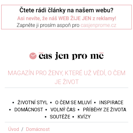
MAGAZÍN PRO ŽENY, KTERÉ UŽ VĚDÍ, O ČEM
JE ŽIVOT
ŽIVOTNÍ STYL
O ČEM SE MLUVÍ
INSPIRACE
DOMÁCNOST
VOLNÝ ČAS
PŘÍBĚHY ZE ŽIVOTA
SOUTĚŽE
KVÍZY
Úvod
Domácnost