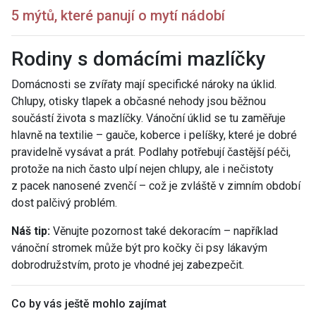
5 mýtů, které panují o mytí nádobí
Rodiny s domácími mazlíčky
Domácnosti se zvířaty mají specifické nároky na úklid.
Chlupy, otisky tlapek a občasné nehody jsou běžnou
součástí života s mazlíčky. Vánoční úklid se tu zaměřuje
hlavně na textilie – gauče, koberce i pelíšky, které je dobré
pravidelně vysávat a prát. Podlahy potřebují častější péči,
protože na nich často ulpí nejen chlupy, ale i nečistoty
z pacek nanosené zvenčí – což je zvláště v zimním období
dost palčivý problém.
Náš tip:
Věnujte pozornost také dekoracím – například
vánoční stromek může být pro kočky či psy lákavým
dobrodružstvím, proto je vhodné jej zabezpečit.
Co by vás ještě mohlo zajímat