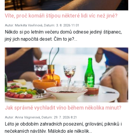
Víte, proč komáři štípou některé lidi víc než jiné?
Autor: Markéta Vavřinová, Datum: 3. 8. 2026 11:01
Někdo si po letním večeru domů odnese jediný štípanec,
jiný jich napočítá deset. Čím to je?…
Jak správně vychladit víno během několika minut?
Autor: Anna Vágnerová, Datum: 29. 7. 2026 8:21
Léto je obdobím zahradních posezení, grilování, pikniků i
nečekaných návštěv. Málokdo ale několik…