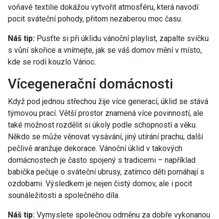
voňavé textilie dokážou vytvořit atmosféru, která navodí
pocit sváteční pohody, přitom nezaberou moc času.
Náš tip:
Pusťte si při úklidu vánoční playlist, zapalte svíčku
s vůní skořice a vnímejte, jak se váš domov mění v místo,
kde se rodí kouzlo Vánoc.
Vícegenerační domácnosti
Když pod jednou střechou žije více generací, úklid se stává
týmovou prací. Větší prostor znamená více povinností, ale
také možnost rozdělit si úkoly podle schopností a věku.
Někdo se může věnovat vysávání, jiný utírání prachu, další
pečlivě aranžuje dekorace. Vánoční úklid v takových
domácnostech je často spojený s tradicemi – například
babička pečuje o sváteční ubrusy, zatímco děti pomáhají s
ozdobami. Výsledkem je nejen čistý domov, ale i pocit
sounáležitosti a společného díla.
Náš tip:
Vymyslete společnou odměnu za dobře vykonanou