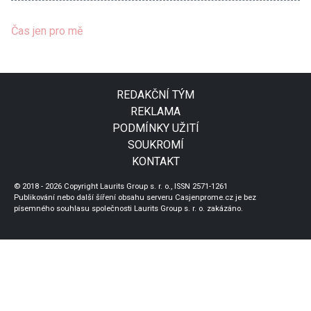
Čas jen pro mě
REDAKČNÍ TÝM
REKLAMA
PODMÍNKY UŽITÍ
SOUKROMÍ
KONTAKT
© 2018 - 2026 Copyright Laurits Group s. r. o., ISSN 2571-1261
Publikování nebo další šíření obsahu serveru Casjenprome.cz je bez
písemného souhlasu společnosti Laurits Group s. r. o. zakázáno.