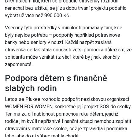
Díky tisícům lidí, kteří se propadlé stravenky rozhodli
nenechat bez užitku, se jí za dobu trvání projektu podařilo
vybrat už více než 890 000 Kč.
Všechny tyto prostředky v minulosti pomáhaly tam, kde
byly nejvíce potřeba – podpořily například potravinové
banky nebo seniory v nouzi. Každá nazpět zaslaná
stravenka se tak stala součástí větší pomoci a důkazem, že
solidarita může vznikat i z věcí, které by jinak skončily
zapomenuté.
Podpora dětem s finančně
slabých rodin
Letos se Pluxee rozhodlo podpořit neziskovou organizaci
WOMEN FOR WOMEN, konkrétně její projekt SOS do školky.
Ten má za cíl nabídnout pomocnou ruku dětem, jejichž
rodiče jim kvůli nepříznivé finanční situaci nemohou zaplatit
stravování v mateřské školce, což je zpravidla i podmínka
toho, aby do ní vůbec mohly chodit.