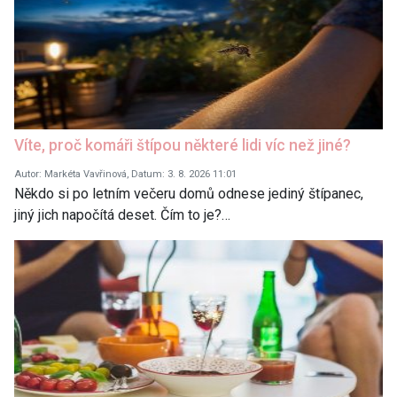
Víte, proč komáři štípou některé lidi víc než jiné?
Autor: Markéta Vavřinová, Datum: 3. 8. 2026 11:01
Někdo si po letním večeru domů odnese jediný štípanec,
jiný jich napočítá deset. Čím to je?…