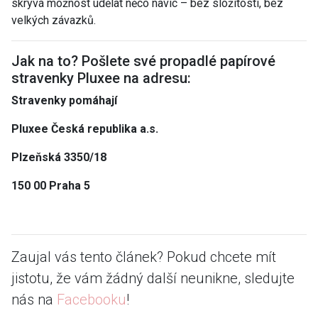
skrývá možnost udělat něco navíc – bez složitostí, bez
velkých závazků.
Jak na to? Pošlete své propadlé papírové
stravenky Pluxee na adresu:
Stravenky pomáhají
Pluxee Česká republika a.s.
Plzeňská 3350/18
150 00 Praha 5
Zaujal vás tento článek? Pokud chcete mít
jistotu, že vám žádný další neunikne, sledujte
nás na
Facebooku
!