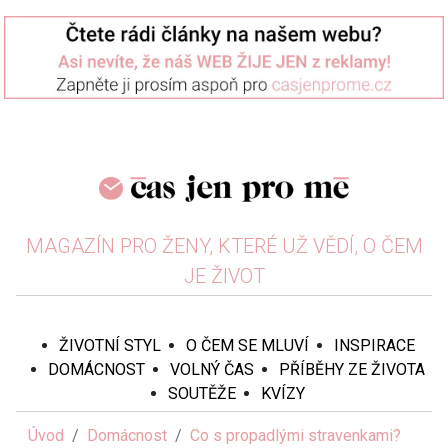
MAGAZÍN PRO ŽENY, KTERÉ UŽ VĚDÍ, O ČEM
JE ŽIVOT
ŽIVOTNÍ STYL
O ČEM SE MLUVÍ
INSPIRACE
DOMÁCNOST
VOLNÝ ČAS
PŘÍBĚHY ZE ŽIVOTA
SOUTĚŽE
KVÍZY
Úvod
Domácnost
Co s propadlými stravenkami?