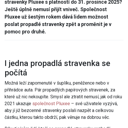
stravenky Pluxee s platností do 31. prosince 2025?
Ještě úplně nemusí přijít vniveč. Společnost
Pluxee už šestým rokem dává lidem možnost
poslat propadlé stravenky zpět a proměnit je v
pomoc pro druhé.
I jedna propadlá stravenka se
počítá
Možná leží zapomenuté v šuplíku, peněžence nebo v
přihrádce auta. Pár propadlých papírových stravenek, za
které už nic nekoupíte. Smysl ale ztratit nemusí, jak od roku
2021 ukazuje
společnost Pluxee
– své uživatele vyzývá,
aby jí již bezcenné stravenky poslali nazpět a celkovou
částku, kterou takto obdrží, pak věnuje na dobrou věc.