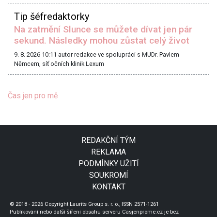
Tip šéfredaktorky
Na zatmění Slunce se můžete dívat jen pár
sekund. Následky mohou zůstat celý život
9. 8. 2026 10:11
autor redakce ve spolupráci s MUDr. Pavlem
Němcem, síť očních klinik Lexum
Čas jen pro mě
REDAKČNÍ TÝM
REKLAMA
PODMÍNKY UŽITÍ
SOUKROMÍ
KONTAKT
© 2018 - 2026 Copyright Laurits Group s. r. o., ISSN 2571-1261
Publikování nebo další šíření obsahu serveru Casjenprome.cz je bez