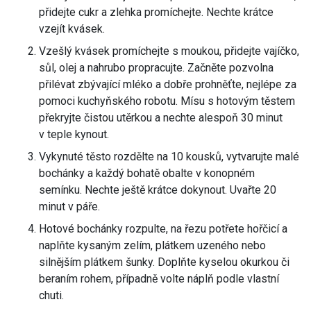
přidejte cukr a zlehka promíchejte. Nechte krátce
vzejít kvásek.
Vzešlý kvásek promíchejte s moukou, přidejte vajíčko,
sůl, olej a nahrubo propracujte. Začněte pozvolna
přilévat zbývající mléko a dobře prohněťte, nejlépe za
pomoci kuchyňského robotu. Mísu s hotovým těstem
překryjte čistou utěrkou a nechte alespoň 30 minut
v teple kynout.
Vykynuté těsto rozdělte na 10 kousků, vytvarujte malé
bochánky a každý bohatě obalte v konopném
semínku. Nechte ještě krátce dokynout. Uvařte 20
minut v páře.
Hotové bochánky rozpulte, na řezu potřete hořčicí a
naplňte kysaným zelím, plátkem uzeného nebo
silnějším plátkem šunky. Doplňte kyselou okurkou či
beraním rohem, případně volte náplň podle vlastní
chuti.