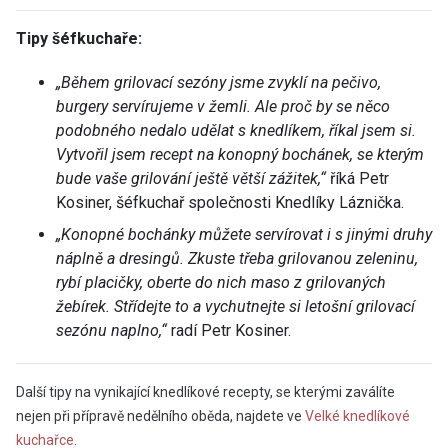
Tipy šéfkuchaře:
„Během grilovací sezóny jsme zvyklí na pečivo,
burgery servírujeme v žemli. Ale proč by se něco
podobného nedalo udělat s knedlíkem, říkal jsem si.
Vytvořil jsem recept na konopný bochánek, se kterým
bude vaše grilování ještě větší zážitek,“
říká Petr
Kosiner, šéfkuchař společnosti Knedlíky Láznička.
„Konopné bochánky můžete servírovat i s jinými druhy
náplně a dresingů. Zkuste třeba grilovanou zeleninu,
rybí placičky, oberte do nich maso z grilovaných
žebírek. Střídejte to a vychutnejte si letošní grilovací
sezónu naplno,“
radí Petr Kosiner.
Další tipy na vynikající knedlíkové recepty, se kterými zaválíte
nejen při přípravě nedělního oběda, najdete ve
Velké knedlíkové
kuchařce
.