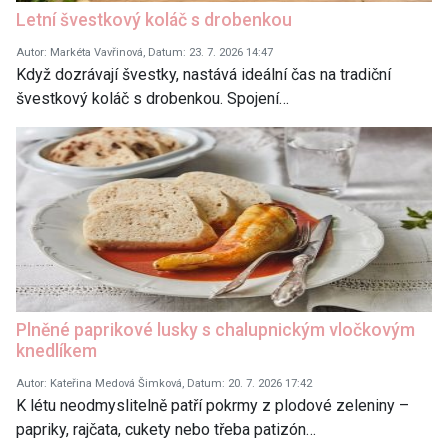
Letní švestkový koláč s drobenkou
Autor: Markéta Vavřinová, Datum: 23. 7. 2026 14:47
Když dozrávají švestky, nastává ideální čas na tradiční
švestkový koláč s drobenkou. Spojení…
Plněné paprikové lusky s chalupnickým vločkovým
knedlíkem
Autor: Kateřina Medová Šimková, Datum: 20. 7. 2026 17:42
K létu neodmyslitelně patří pokrmy z plodové zeleniny –
papriky, rajčata, cukety nebo třeba patizón…