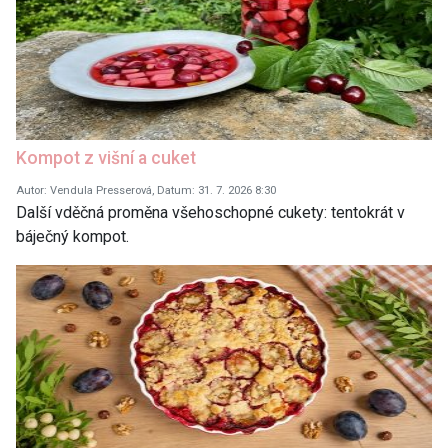
Kompot z višní a cuket
Autor: Vendula Presserová, Datum: 31. 7. 2026 8:30
Další vděčná proměna všehoschopné cukety: tentokrát v
báječný kompot.