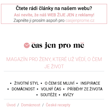
MAGAZÍN PRO ŽENY, KTERÉ UŽ VĚDÍ, O ČEM
JE ŽIVOT
ŽIVOTNÍ STYL
O ČEM SE MLUVÍ
INSPIRACE
DOMÁCNOST
VOLNÝ ČAS
PŘÍBĚHY ZE ŽIVOTA
SOUTĚŽE
KVÍZY
Úvod
Domácnost
České recepty