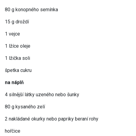
80 g konopného semínka
15 g droždí
1 vejce
1 lžíce oleje
1 lžička soli
špetka cukru
na náplň
4 silnější látky uzeného nebo šunky
80 g kysaného zelí
2 nakládané okurky nebo papriky beraní rohy
hořčice