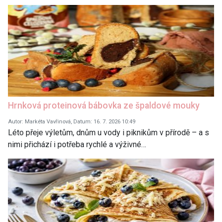
Hrnková proteinová bábovka ze špaldové mouky
Autor: Markéta Vavřinová, Datum: 16. 7. 2026 10:49
Léto přeje výletům, dnům u vody i piknikům v přírodě – a s
nimi přichází i potřeba rychlé a výživné…