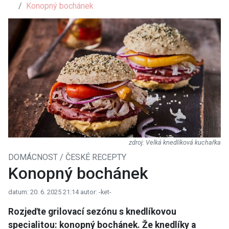
Konopný bochánek
Velká knedlíková kuchařka
DOMÁCNOST / ČESKÉ RECEPTY
Konopný bochánek
datum: 20. 6. 2025 21:14
autor: -ket-
Rozjeďte grilovací sezónu s knedlíkovou
specialitou: konopný bochánek. Že knedlíky a