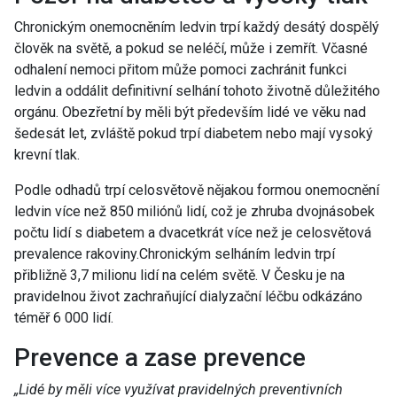
Chronickým onemocněním ledvin trpí každý desátý dospělý
člověk na světě, a pokud se neléčí, může i zemřít. Včasné
odhalení nemoci přitom může pomoci zachránit funkci
ledvin a oddálit definitivní selhání tohoto životně důležitého
orgánu. Obezřetní by měli být především lidé ve věku nad
šedesát let, zvláště pokud trpí diabetem nebo mají vysoký
krevní tlak.
Podle odhadů trpí celosvětově nějakou formou onemocnění
ledvin více než 850 miliónů lidí, což je zhruba dvojnásobek
počtu lidí s diabetem a dvacetkrát více než je celosvětová
prevalence rakoviny.Chronickým selháním ledvin trpí
přibližně 3,7 milionu lidí na celém světě. V Česku je na
pravidelnou život zachraňující dialyzační léčbu odkázáno
téměř 6 000 lidí.
Prevence a zase prevence
„Lidé by měli více využívat pravidelných preventivních