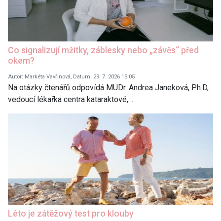
Co signalizují mžitky, záblesky nebo „závěs“ před
okem?
Autor: Markéta Vavřinová, Datum: 29. 7. 2026 15:05
Na otázky čtenářů odpovídá MUDr. Andrea Janeková, Ph.D,
vedoucí lékařka centra kataraktové,…
Léto je zátěžový test pro klouby