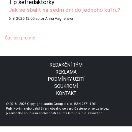
Tip šéfredaktorky
Jak se sbalit na sedm dní do jednoho kufru?
6. 8. 2026 12:00
autor Anna Vágnerová
Čas jen pro mě
REDAKČNÍ TÝM
REKLAMA
PODMÍNKY UŽITÍ
SOUKROMÍ
KONTAKT
© 2018 - 2026 Copyright Laurits Group s. r. o., ISSN 2571-1261
Publikování nebo další šíření obsahu serveru Casjenprome.cz je bez
písemného souhlasu společnosti Laurits Group s. r. o. zakázáno.