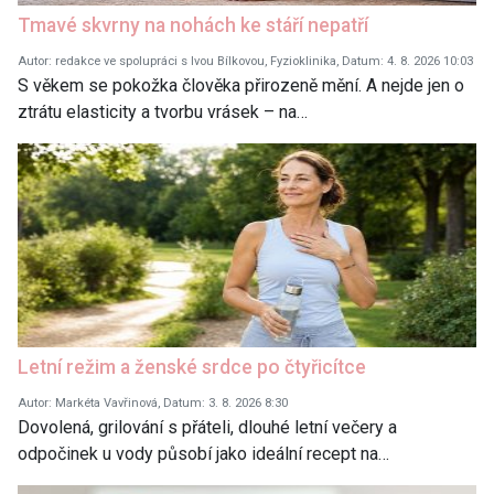
Tmavé skvrny na nohách ke stáří nepatří
Autor: redakce ve spolupráci s Ivou Bílkovou, Fyzioklinika, Datum: 4. 8. 2026 10:03
S věkem se pokožka člověka přirozeně mění. A nejde jen o
ztrátu elasticity a tvorbu vrásek – na…
Letní režim a ženské srdce po čtyřicítce
Autor: Markéta Vavřinová, Datum: 3. 8. 2026 8:30
Dovolená, grilování s přáteli, dlouhé letní večery a
odpočinek u vody působí jako ideální recept na…