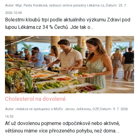
Autor: Mgr. Pavla Horáková, vedoucí online poradny Lékárna.cz, Datum: 25. 7.
2026 10:04
Bolestmi kloubů trpí podle aktuálního výzkumu Zdraví pod
lupou Lékárna.cz 34 % Čechů. Jde tak o…
Cholesterol na dovolené
Autor: redakce ve spolupráci s MUDr. Janou Ježkovou, OZP, Datum: 9. 7. 2026
16:55
Ať už dovolenou pojmeme odpočinkově nebo aktivně,
většinou máme více přirozeného pohybu, než doma.…