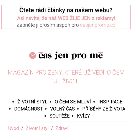
MAGAZÍN PRO ŽENY, KTERÉ UŽ VĚDÍ, O ČEM
JE ŽIVOT
ŽIVOTNÍ STYL
O ČEM SE MLUVÍ
INSPIRACE
DOMÁCNOST
VOLNÝ ČAS
PŘÍBĚHY ZE ŽIVOTA
SOUTĚŽE
KVÍZY
Úvod
Životní styl
Zdraví