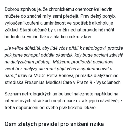
Dobrou zprávou je, že chronickému onemocnění ledvin
můžete do značné míry sami předejít. Pravidelný pohyb,
vyloučení kouření a umírněnost ve spotřebě alkoholu je
základ. Starší občané by si měli nechat pravidelně měřit
hodnotu krevního tlaku a hladinu cukru v krvi.
„Je velice důležité, aby lidé včas přišli k nefrologovi, protože
pak jsme schopní oddálit okamžik, kdy bude pacient závislý
na dialyzačním přístroji. Můžeme prodloužit pacientovi
život bez dialýzy, ale musí přijít včas a spolupracovat s
námi,“
uzavírá MUDr. Petra Ronová, primářka dialyzačního
střediska Fresenius Medical Care v Praze 9 - Vysočanech.
Seznam nefrologických ambulancí naleznete například na
internetových stránkách nephrocare.cz a k jejich návštěvě je
třeba doporučení od svého praktického lékaře.
Osm zlatých pravidel pro snížení rizika