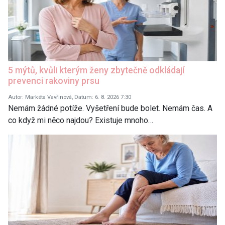
5 mýtů, kvůli kterým ženy zbytečně odkládají
prevenci rakoviny prsu
Autor: Markéta Vavřinová, Datum: 6. 8. 2026 7:30
Nemám žádné potíže. Vyšetření bude bolet. Nemám čas. A
co když mi něco najdou? Existuje mnoho…