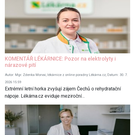
KOMENTÁŘ LÉKÁRNICE: Pozor na elektrolyty i
nárazové pití
Autor: Mgr. Zdenka Morvai, lékárnice z online poradny Lékárna.cz, Datum: 30. 7.
2026 15:59
Extrémní letní horka zvyšují zájem Čechů o rehydratační
nápoje. Lékárna.cz eviduje meziroční…