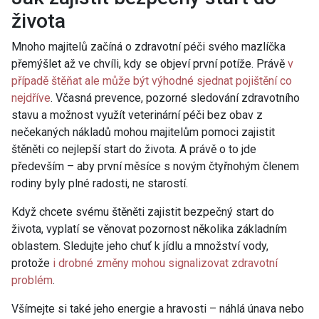
života
Mnoho majitelů začíná o zdravotní péči svého mazlíčka
přemýšlet až ve chvíli, kdy se objeví první potíže. Právě
v
případě štěňat ale může být výhodné sjednat pojištění co
nejdříve
. Včasná prevence, pozorné sledování zdravotního
stavu a možnost využít veterinární péči bez obav z
nečekaných nákladů mohou majitelům pomoci zajistit
štěněti co nejlepší start do života. A právě o to jde
především – aby první měsíce s novým čtyřnohým členem
rodiny byly plné radosti, ne starostí.
Když chcete svému štěněti zajistit bezpečný start do
života, vyplatí se věnovat pozornost několika základním
oblastem. Sledujte jeho chuť k jídlu a množství vody,
protože
i drobné změny mohou signalizovat zdravotní
problém
.
Všímejte si také jeho energie a hravosti – náhlá únava nebo