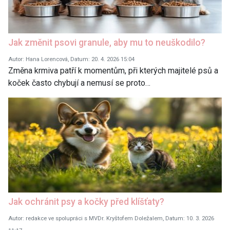
Jak změnit psovi granule, aby mu to neuškodilo?
Autor: Hana Lorencová, Datum: 20. 4. 2026 15:04
Změna krmiva patří k momentům, při kterých majitelé psů a
koček často chybují a nemusí se proto…
Jak ochránit psy a kočky před klíšťaty?
Autor: redakce ve spolupráci s MVDr. Kryštofem Doležalem, Datum: 10. 3. 2026