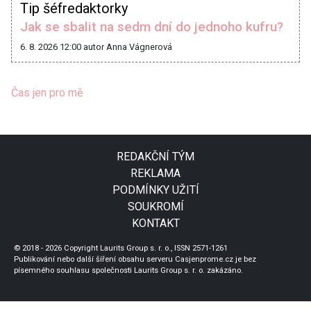
Tip šéfredaktorky
Jak se sbalit na sedm dní do jednoho kufru?
6. 8. 2026 12:00
autor Anna Vágnerová
Čas jen pro mě
REDAKČNÍ TÝM
REKLAMA
PODMÍNKY UŽITÍ
SOUKROMÍ
KONTAKT
© 2018 - 2026 Copyright Laurits Group s. r. o., ISSN 2571-1261
Publikování nebo další šíření obsahu serveru Casjenprome.cz je bez
písemného souhlasu společnosti Laurits Group s. r. o. zakázáno.