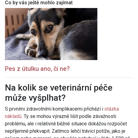
Co by vás ještě mohlo zajímat
Pes z útulku ano, či ne?
Na kolik se veterinární péče
může vyšplhat?
S prvními zdravotními komplikacemi přichází i
otázka
nákladů
. Ty se mohou výrazně lišit podle závažnosti
problému, ale i relativně běžné situace dokážou rozpočet
nepříjemně překvapit. Zatímco lehčí trávicí potíže, jako je