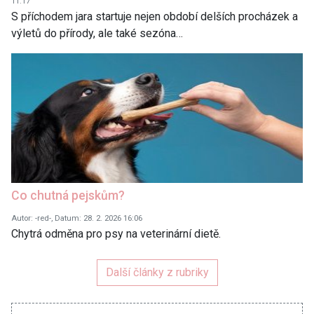
11:17
S příchodem jara startuje nejen období delších procházek a
výletů do přírody, ale také sezóna…
Co chutná pejskům?
Autor: -red-, Datum: 28. 2. 2026 16:06
Chytrá odměna pro psy na veterinární dietě.
Další články z rubriky