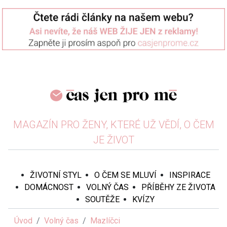
MAGAZÍN PRO ŽENY, KTERÉ UŽ VĚDÍ, O ČEM
JE ŽIVOT
ŽIVOTNÍ STYL
O ČEM SE MLUVÍ
INSPIRACE
DOMÁCNOST
VOLNÝ ČAS
PŘÍBĚHY ZE ŽIVOTA
SOUTĚŽE
KVÍZY
Úvod
Volný čas
Mazlíčci