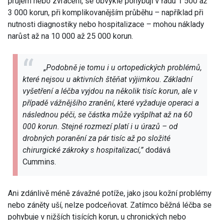
průjem nebo zvracení, se obvykle pohybují v řádu 1 500 až
3 000 korun, při komplikovanějším průběhu – například při
nutnosti diagnostiky nebo hospitalizace – mohou náklady
narůst až na 10 000 až 25 000 korun.
„Podobně je tomu i u ortopedických problémů,
které nejsou u aktivních štěňat výjimkou. Základní
vyšetření a léčba vyjdou na několik tisíc korun, ale v
případě vážnějšího zranění, které vyžaduje operaci a
následnou péči, se částka může vyšplhat až na 60
000 korun. Stejné rozmezí platí i u úrazů – od
drobných poranění za pár tisíc až po složité
chirurgické zákroky s hospitalizací,”
dodává
Cummins.
Ani zdánlivě méně závažné potíže, jako jsou kožní problémy
nebo záněty uší, nelze podceňovat. Zatímco běžná léčba se
pohybuje v nižších tisících korun, u chronických nebo