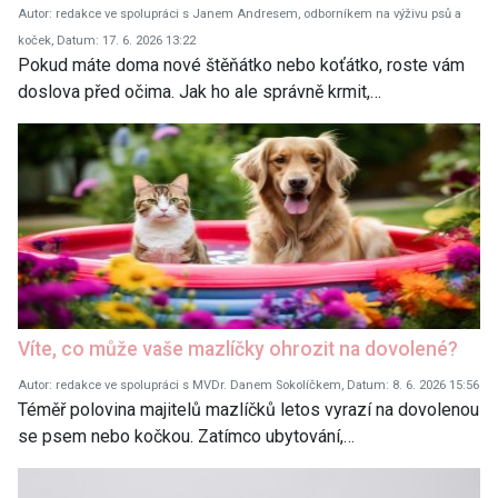
Autor: redakce ve spolupráci s Janem Andresem, odborníkem na výživu psů a
koček, Datum: 17. 6. 2026 13:22
Pokud máte doma nové štěňátko nebo koťátko, roste vám
doslova před očima. Jak ho ale správně krmit,…
Víte, co může vaše mazlíčky ohrozit na dovolené?
Autor: redakce ve spolupráci s MVDr. Danem Sokolíčkem, Datum: 8. 6. 2026 15:56
Téměř polovina majitelů mazlíčků letos vyrazí na dovolenou
se psem nebo kočkou. Zatímco ubytování,…