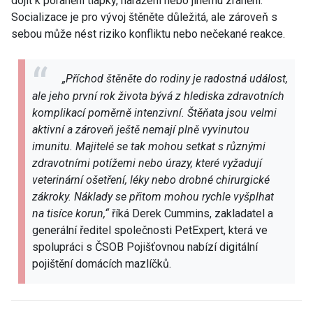
dojít k poranění tlapky, naražení nebo jinému zranění.
Socializace je pro vývoj štěněte důležitá, ale zároveň s
sebou může nést riziko konfliktu nebo nečekané reakce.
„Příchod štěněte do rodiny je radostná událost,
ale jeho první rok života bývá z hlediska zdravotních
komplikací poměrně intenzivní. Štěňata jsou velmi
aktivní a zároveň ještě nemají plně vyvinutou
imunitu. Majitelé se tak mohou setkat s různými
zdravotními potížemi nebo úrazy, které vyžadují
veterinární ošetření, léky nebo drobné chirurgické
zákroky. Náklady se přitom mohou rychle vyšplhat
na tisíce korun,“
říká Derek Cummins, zakladatel a
generální ředitel společnosti PetExpert, která ve
spolupráci s ČSOB Pojišťovnou nabízí digitální
pojištění domácích mazlíčků.