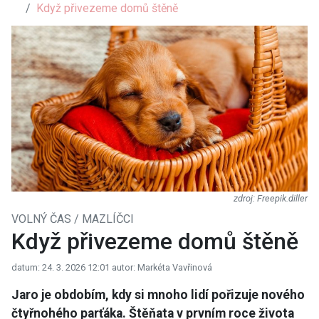
Když přivezeme domů štěně
Freepik.diller
VOLNÝ ČAS / MAZLÍČCI
Když přivezeme domů štěně
datum: 24. 3. 2026 12:01
autor: Markéta Vavřinová
Jaro je obdobím, kdy si mnoho lidí pořizuje nového
čtyřnohého parťáka. Štěňata v prvním roce života