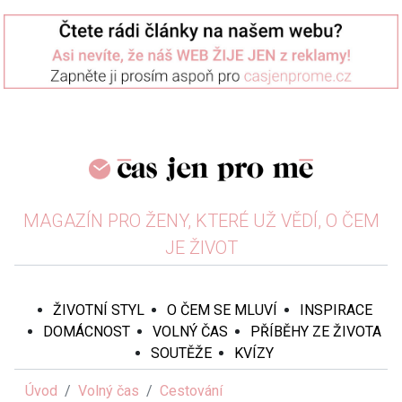
MAGAZÍN PRO ŽENY, KTERÉ UŽ VĚDÍ, O ČEM
JE ŽIVOT
ŽIVOTNÍ STYL
O ČEM SE MLUVÍ
INSPIRACE
DOMÁCNOST
VOLNÝ ČAS
PŘÍBĚHY ZE ŽIVOTA
SOUTĚŽE
KVÍZY
Úvod
Volný čas
Cestování