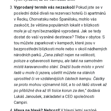
Vyprodaný termín vás nezaskočí
Pokud jste se v
poslední době dívali na rezervaci hotelů či apartmánů
v Řecku, Chorvatsku nebo Španělsku, mohlo vás
zaskočit, že většina populárních lokalit v blízkosti
moře je už nyní beznadějně vyprodaná. Jak se tedy
dostat do vaší vysněné destinace? Třeba v obytce. S
tou můžete zaparkovat v kempech, které jsou v
bezprostřední blízkosti moře nebo v okolí nádherných
národních parků.
„Cena záleží nejen na velikosti,
poloze a vybavenosti kempu, ale také na samotném
místě karavanového stání. Dražší bude místo v první
řadě u moře či jezera, ušetřit můžete na stáních
uprostřed či ve vzdálenějších částech kempu. Částky
se proto mohou významně lišit, a to od řádů stovek až
po přibližně dva až tři tisíce korun za den,”
dodává
Lukáš Janoušek, zakladatel a CEO společnosti
Campiri.
Hlava na hlavě? Nehrozí!
V hlavní letní sezóně