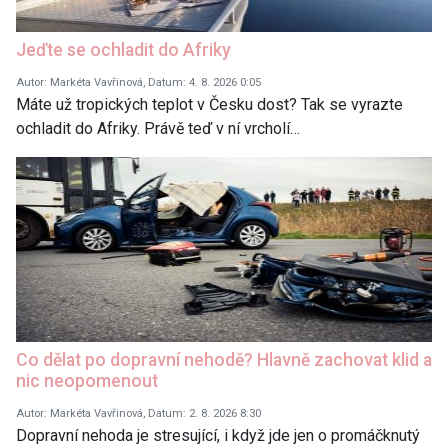
Jeďte se ochladit do Afriky
Autor: Markéta Vavřinová, Datum: 4. 8. 2026 0:05
Máte už tropických teplot v Česku dost? Tak se vyrazte
ochladit do Afriky. Právě teď v ní vrcholí…
Co dělat po dopravní nehodě? Hlavně zachovat klid a
nic neopomenout
Autor: Markéta Vavřinová, Datum: 2. 8. 2026 8:30
Dopravní nehoda je stresující, i když jde jen o promáčknutý