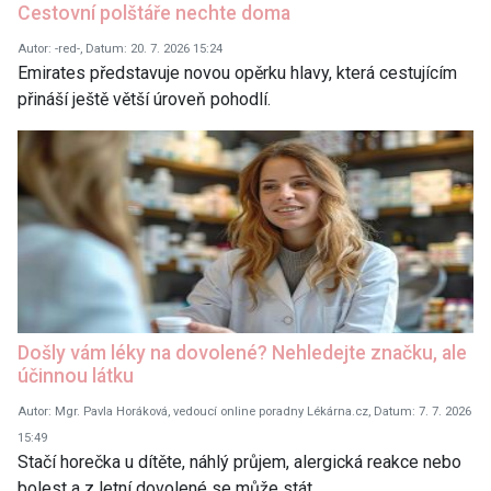
Cestovní polštáře nechte doma
Autor: -red-, Datum: 20. 7. 2026 15:24
Emirates představuje novou opěrku hlavy, která cestujícím
přináší ještě větší úroveň pohodlí.
Došly vám léky na dovolené? Nehledejte značku, ale
účinnou látku
Autor: Mgr. Pavla Horáková, vedoucí online poradny Lékárna.cz, Datum: 7. 7. 2026
15:49
Stačí horečka u dítěte, náhlý průjem, alergická reakce nebo
bolest a z letní dovolené se může stát…