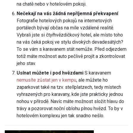
na chatě nebo v hotelovém pokoji.
Nečekají na vás žádná nepříjemná překvapení
Fotografie hotelových pokojů na internetových
portálech bývají občas na míle vzdálené realitě.
Vybrali jste si čtyřhvězdičkový hotel, ale místo toho
na vás čeká pokoj ve stylu divokých devadesátých?
To se vám s karavanem stát nemůže. Před odjezdem
totiž máte možnost auto pečlivě projít a zkontrolovat
jeho stav.
Usínat můžete i pod hvězdami
S karavanem
nemusíte zůstat jen v kempu
, ale můžete ho
zaparkovat také na tzv. stellplatzech, tedy místech
vyhrazených pro karavany, kde jste prakticky jednou
nohou v přírodě. Navíc máte možnost složit hlavu do
trávy a pozorovat noční oblohu plnou hvězd. To by v
hotelovém komplexu jen tak snadno nešlo.