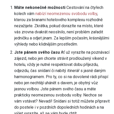
Máte nekonečné možnosti
Cestování na čtyřech
kolech vám
nabízí neomezenou svobodu volby
,
kterou za branami hotelového komplexu rozhodně
nezažijete. Zkrátka, pokud dorazíte na místo, které
vás zrovna dvakrát neoslnilo, není problém zařadit
jedničku a odjet jinam. Za lepším počasím, krásnějšími
výhledy nebo klidnějším prostředím.
Jste pánem svého času
Ať už vyrazíte na poznávací
zájezd, nebo jen chcete strávit prodloužený víkend v
hotelu, vždy je nutné respektovat dobu příjezdu,
odjezdu, čas snídaní či nabitý itinerář s jasně daným
harmonogramem. Pro ty, co si na dovolené rádi přispí
nebo jen nechtějí uhánět s davem, je obytný vůz
jasnou volbou. Jste pánem svého času a máte
prakticky neomezenou svobodu volby. Nechce se
vám vstávat? Nevadí! Snídani si totiž můžete připravit
do postele i v pozdních dopoledních hodinách a na
výlet vyrazíte, až se vám bude chtít.