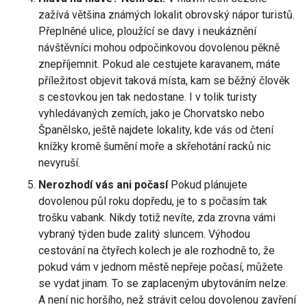
zažívá většina známých lokalit obrovský nápor turistů.
Přeplněné ulice, ploužící se davy i neukáznění
návštěvníci mohou odpočinkovou dovolenou pěkně
znepříjemnit. Pokud ale cestujete karavanem, máte
příležitost objevit taková místa, kam se běžný člověk
s cestovkou jen tak nedostane. I v tolik turisty
vyhledávaných zemích, jako je Chorvatsko nebo
Španělsko, ještě najdete lokality, kde vás od čtení
knížky kromě šumění moře a skřehotání racků nic
nevyruší.
Nerozhodí vás ani počasí
Pokud plánujete
dovolenou půl roku dopředu, je to s počasím tak
trošku vabank. Nikdy totiž nevíte, zda zrovna vámi
vybraný týden bude zalitý sluncem. Výhodou
cestování na čtyřech kolech je ale rozhodně to, že
pokud vám v jednom městě nepřeje počasí, můžete
se vydat jinam. To se zaplaceným ubytováním nelze.
A není nic horšího, než strávit celou dovolenou zavření