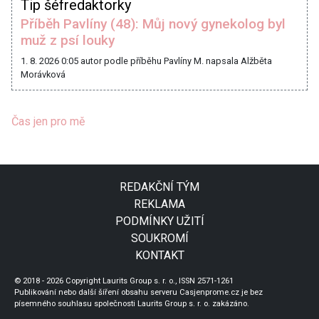
Tip šéfredaktorky
Příběh Pavlíny (48): Můj nový gynekolog byl
muž z psí louky
1. 8. 2026 0:05
autor podle příběhu Pavlíny M. napsala Alžběta
Morávková
Čas jen pro mě
REDAKČNÍ TÝM
REKLAMA
PODMÍNKY UŽITÍ
SOUKROMÍ
KONTAKT
© 2018 - 2026 Copyright Laurits Group s. r. o., ISSN 2571-1261
Publikování nebo další šíření obsahu serveru Casjenprome.cz je bez
písemného souhlasu společnosti Laurits Group s. r. o. zakázáno.