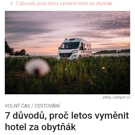
7 důvodů, proč letos vyměnit hotel za obytňák
campiri.cz
VOLNÝ ČAS / CESTOVÁNÍ
7 důvodů, proč letos vyměnit
hotel za obytňák