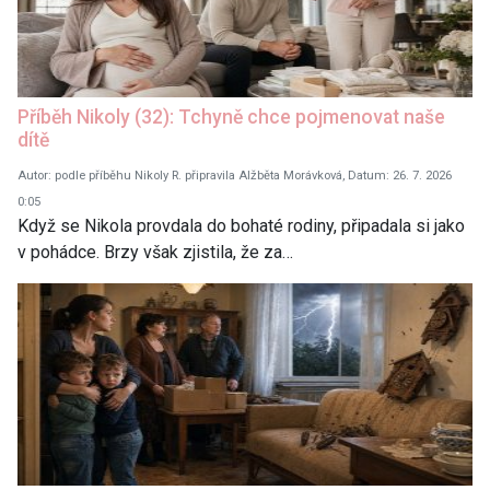
Příběh Nikoly (32): Tchyně chce pojmenovat naše
dítě
Autor: podle příběhu Nikoly R. připravila Alžběta Morávková, Datum: 26. 7. 2026
0:05
Když se Nikola provdala do bohaté rodiny, připadala si jako
v pohádce. Brzy však zjistila, že za…