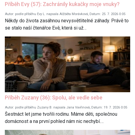
Příběh Evy (57): Zachránily kukačky moje vnuky?
Autor: podle příběhu Evy L. napsala Alžběta Morávková, Datum: 25. 7. 2026 0:05
Někdy do života zasáhnou nevysvětlitelné záhady. Právě to
se stalo naší čtenářce Evě, která si už…
Příběh Zuzany (36): Spolu, ale vedle sebe
Autor: podle příběhu Zuzany B. napsala Jana Vavřinová, Datum: 19. 7. 2026 0:05
Šestnáct let jsme tvořili rodinu. Máme děti, společnou
domácnost a na první pohled nám nic nechybí.…