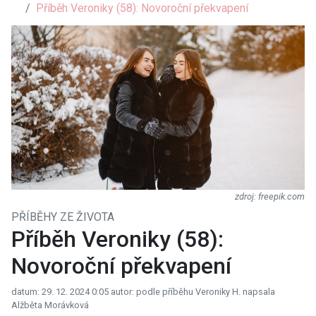
Příběh Veroniky (58): Novoroční překvapení
freepik.com
PŘÍBĚHY ZE ŽIVOTA
Příběh Veroniky (58):
Novoroční překvapení
datum: 29. 12. 2024 0:05
autor: podle příběhu Veroniky H. napsala
Alžběta Morávková