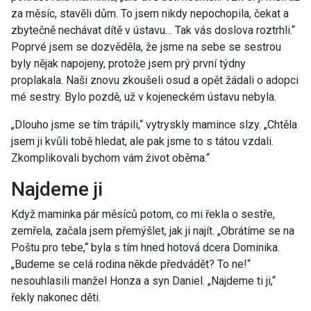
za měsíc, stavěli dům. To jsem nikdy nepochopila, čekat a
zbytečně nechávat dítě v ústavu… Tak vás doslova roztrhli.“
Poprvé jsem se dozvěděla, že jsme na sebe se sestrou
byly nějak napojeny, protože jsem prý první týdny
proplakala. Naši znovu zkoušeli osud a opět žádali o adopci
mé sestry. Bylo pozdě, už v kojeneckém ústavu nebyla.
„Dlouho jsme se tím trápili,“ vytryskly mamince slzy. „Chtěla
jsem ji kvůli tobě hledat, ale pak jsme to s tátou vzdali.
Zkomplikovali bychom vám život oběma.“
Najdeme ji
Když maminka pár měsíců potom, co mi řekla o sestře,
zemřela, začala jsem přemýšlet, jak ji najít. „Obrátíme se na
Poštu pro tebe,“ byla s tím hned hotová dcera Dominika.
„Budeme se celá rodina někde předvádět? To ne!“
nesouhlasili manžel Honza a syn Daniel. „Najdeme ti ji,“
řekly nakonec děti.