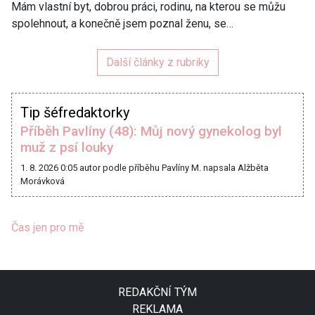
Mám vlastní byt, dobrou práci, rodinu, na kterou se můžu
spolehnout, a konečně jsem poznal ženu, se…
Další články z rubriky
Tip šéfredaktorky
Příběh Pavlíny (48): Můj nový gynekolog byl
muž z psí louky
1. 8. 2026 0:05
autor podle příběhu Pavlíny M. napsala Alžběta
Morávková
Čas jen pro mě
REDAKČNÍ TÝM
REKLAMA