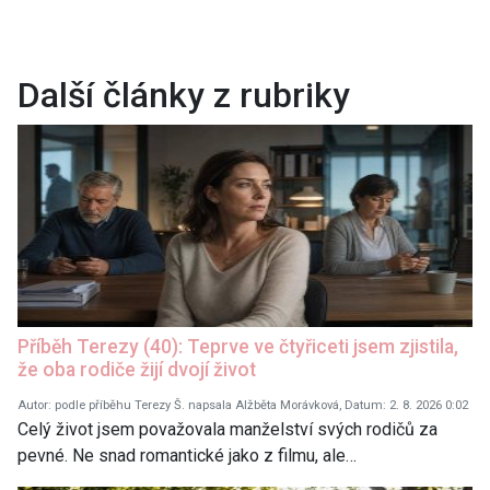
Další články z rubriky
Příběh Terezy (40): Teprve ve čtyřiceti jsem zjistila,
že oba rodiče žijí dvojí život
Autor: podle příběhu Terezy Š. napsala Alžběta Morávková, Datum: 2. 8. 2026 0:02
Celý život jsem považovala manželství svých rodičů za
pevné. Ne snad romantické jako z filmu, ale…