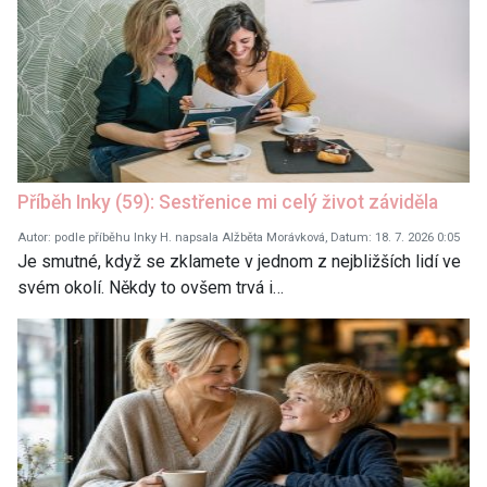
Příběh Inky (59): Sestřenice mi celý život záviděla
Autor: podle příběhu Inky H. napsala Alžběta Morávková, Datum: 18. 7. 2026 0:05
Je smutné, když se zklamete v jednom z nejbližších lidí ve
svém okolí. Někdy to ovšem trvá i…