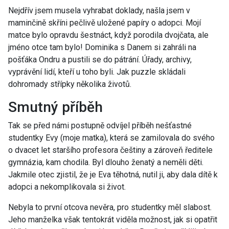
Nejdřív jsem musela vyhrabat doklady, našla jsem v
maminčině skříni pečlivě uložené papíry o adopci. Mojí
matce bylo opravdu šestnáct, když porodila dvojčata, ale
jméno otce tam bylo! Dominika s Danem si zahráli na
pošťáka Ondru a pustili se do pátrání. Úřady, archivy,
vyprávění lidí, kteří u toho byli. Jak puzzle skládali
dohromady střípky několika životů.
Smutný příběh
Tak se před námi postupně odvíjel příběh nešťastné
studentky Evy (moje matka), která se zamilovala do svého
o dvacet let staršího profesora češtiny a zároveň ředitele
gymnázia, kam chodila. Byl dlouho ženatý a neměli děti.
Jakmile otec zjistil, že je Eva těhotná, nutil ji, aby dala dítě k
adopci a nekomplikovala si život.
Nebyla to první otcova nevěra, pro studentky měl slabost.
Jeho manželka však tentokrát viděla možnost, jak si opatřit