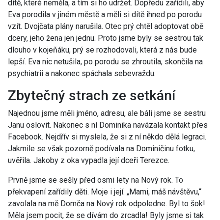
dítě, které neměla, a tím si ho udržet. Dopředu zařídili, aby
Eva porodila v jiném městě a měli si dítě ihned po porodu
vzít. Dvojčata plány narušila. Otec prý chtěl adoptovat obě
dcery, jeho žena jen jednu. Proto jsme byly se sestrou tak
dlouho v kojeňáku, prý se rozhodovali, která z nás bude
lepší. Eva nic netušila, po porodu se zhroutila, skončila na
psychiatrii a nakonec spáchala sebevraždu.
Zbytečný strach ze setkání
Najednou jsme měli jméno, adresu, ale báli jsme se sestru
Janu oslovit. Nakonec s ní Dominika navázala kontakt přes
Facebook. Nejdřív si myslela, že si z ní někdo dělá legraci.
Jakmile se však pozorně podívala na Dominičinu fotku,
uvěřila. Jakoby z oka vypadla její dceři Terezce.
Prvně jsme se sešly před osmi lety na Nový rok. To
překvapení zařídily děti. Moje i její. „Mami, máš návštěvu,“
zavolala na mě Domča na Nový rok odpoledne. Byl to šok!
Měla jsem pocit, že se dívám do zrcadla! Byly jsme si tak