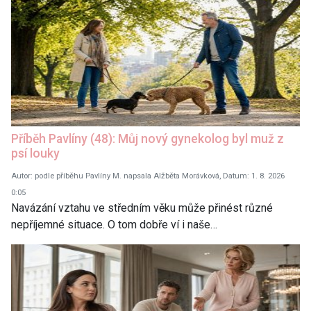
Příběh Pavlíny (48): Můj nový gynekolog byl muž z
psí louky
Autor: podle příběhu Pavlíny M. napsala Alžběta Morávková, Datum: 1. 8. 2026
0:05
Navázání vztahu ve středním věku může přinést různé
nepříjemné situace. O tom dobře ví i naše…