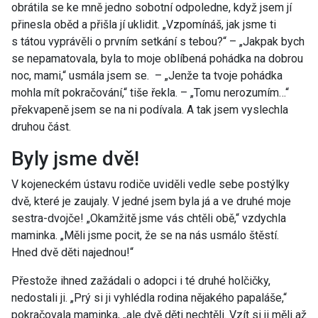
obrátila se ke mně jedno sobotní odpoledne, když jsem jí
přinesla oběd a přišla jí uklidit. „Vzpomínáš, jak jsme ti
s tátou vyprávěli o prvním setkání s tebou?“ – „Jakpak bych
se nepamatovala, byla to moje oblíbená pohádka na dobrou
noc, mami,“ usmála jsem se. – „Jenže ta tvoje pohádka
mohla mít pokračování,“ tiše řekla. – „Tomu nerozumím…“
překvapeně jsem se na ni podívala. A tak jsem vyslechla
druhou část.
Byly jsme dvě!
V kojeneckém ústavu rodiče uviděli vedle sebe postýlky
dvě, které je zaujaly. V jedné jsem byla já a ve druhé moje
sestra-dvojče! „Okamžitě jsme vás chtěli obě,“ vzdychla
maminka. „Měli jsme pocit, že se na nás usmálo štěstí.
Hned dvě děti najednou!“
Přestože ihned zažádali o adopci i té druhé holčičky,
nedostali ji. „Prý si ji vyhlédla rodina nějakého papaláše,“
pokračovala maminka, „ale dvě děti nechtěli. Vzít si ji měli až