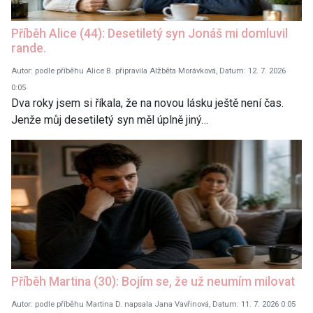
Příběh Alice (44): Desetiletý syn Jonáš mi domluvil
rande.
Autor: podle příběhu Alice B. připravila Alžběta Morávková, Datum: 12. 7. 2026
0:05
Dva roky jsem si říkala, že na novou lásku ještě není čas.
Jenže můj desetiletý syn měl úplně jiný…
Příběh Martina (30): Bojím se, že už neumím milovat
Autor: podle příběhu Martina D. napsala Jana Vavřinová, Datum: 11. 7. 2026 0:05