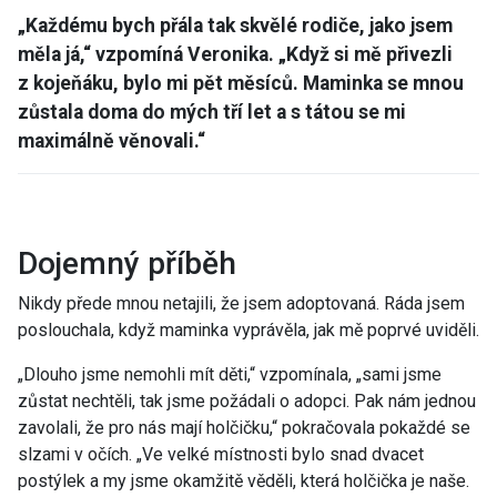
„Každému bych přála tak skvělé rodiče, jako jsem
měla já,“ vzpomíná Veronika. „Když si mě přivezli
z kojeňáku, bylo mi pět měsíců. Maminka se mnou
zůstala doma do mých tří let a s tátou se mi
maximálně věnovali.“
Dojemný příběh
Nikdy přede mnou netajili, že jsem adoptovaná. Ráda jsem
poslouchala, když maminka vyprávěla, jak mě poprvé uviděli.
„Dlouho jsme nemohli mít děti,“ vzpomínala, „sami jsme
zůstat nechtěli, tak jsme požádali o adopci. Pak nám jednou
zavolali, že pro nás mají holčičku,“ pokračovala pokaždé se
slzami v očích. „Ve velké místnosti bylo snad dvacet
postýlek a my jsme okamžitě věděli, která holčička je naše.