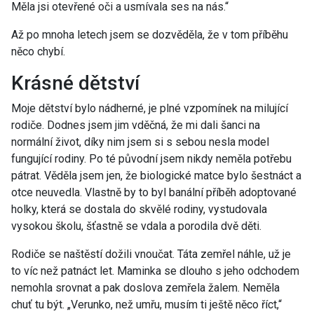
Měla jsi otevřené oči a usmívala ses na nás.“
Až po mnoha letech jsem se dozvěděla, že v tom příběhu
něco chybí.
Krásné dětství
Moje dětství bylo nádherné, je plné vzpomínek na milující
rodiče. Dodnes jsem jim vděčná, že mi dali šanci na
normální život, díky nim jsem si s sebou nesla model
fungující rodiny. Po té původní jsem nikdy neměla potřebu
pátrat. Věděla jsem jen, že biologické matce bylo šestnáct a
otce neuvedla. Vlastně by to byl banální příběh adoptované
holky, která se dostala do skvělé rodiny, vystudovala
vysokou školu, šťastně se vdala a porodila dvě děti.
Rodiče se naštěstí dožili vnoučat. Táta zemřel náhle, už je
to víc než patnáct let. Maminka se dlouho s jeho odchodem
nemohla srovnat a pak doslova zemřela žalem. Neměla
chuť tu být. „Verunko, než umřu, musím ti ještě něco říct,“