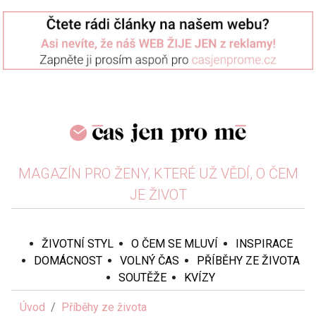
MAGAZÍN PRO ŽENY, KTERÉ UŽ VĚDÍ, O ČEM
JE ŽIVOT
ŽIVOTNÍ STYL
O ČEM SE MLUVÍ
INSPIRACE
DOMÁCNOST
VOLNÝ ČAS
PŘÍBĚHY ZE ŽIVOTA
SOUTĚŽE
KVÍZY
Úvod
Příběhy ze života