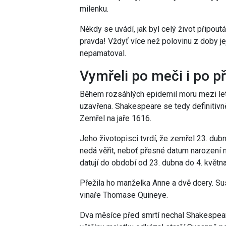
milenku.
Někdy se uvádí, jak byl celý život připout
pravda! Vždyť více než polovinu z doby jej
nepamatoval.
Vymřeli po meči i po př
Během rozsáhlých epidemií moru mezi let
uzavřena. Shakespeare se tedy definitivně
Zemřel na jaře 1616.
Jeho životopisci tvrdí, že zemřel 23. dub
nedá věřit, neboť přesné datum narození n
datují do období od 23. dubna do 4. květn
Přežila ho manželka Anne a dvě dcery. Su
vinaře Thomase Quineye.
Dva měsíce před smrtí nechal Shakespear