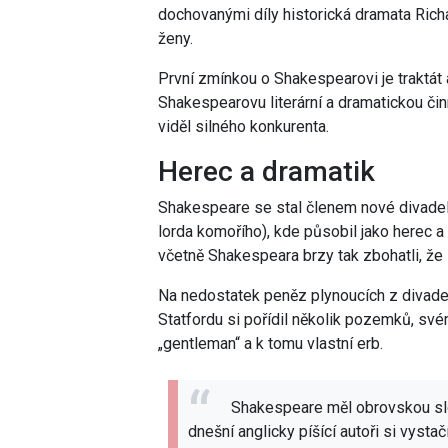
dochovanými díly historická dramata Richa
ženy.
První zmínkou o Shakespearovi je traktát
Shakespearovu literární a dramatickou č
viděl silného konkurenta.
Herec a dramatik
Shakespeare se stal členem nové divadel
lorda komořího), kde působil jako herec 
včetně Shakespeara brzy tak zbohatli, že 
Na nedostatek peněz plynoucích z divade
Statfordu si pořídil několik pozemků, své
„gentleman“ a k tomu vlastní erb.
Shakespeare měl obrovskou slo
dnešní anglicky píšící autoři si vysta