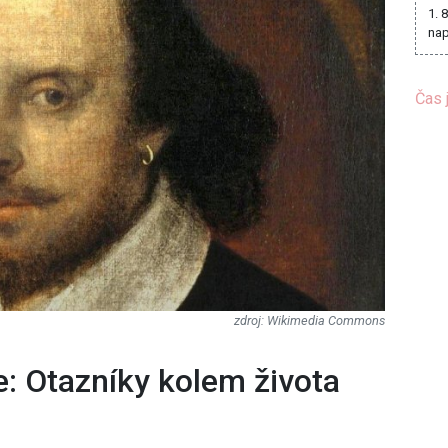
1. 
nap
Čas 
Wikimedia Commons
: Otazníky kolem života