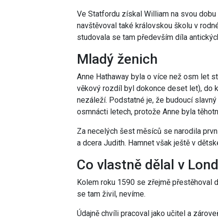
Ve Statfordu získal William na svou dobu
navštěvoval také královskou školu v rodném
studovala se tam především díla antickýc
Mladý ženich
Anne Hathaway byla o více než osm let st
věkový rozdíl byl dokonce deset let), do
nezáleží. Podstatné je, že budoucí slavný
osmnácti letech, protože Anne byla těhotn
Za necelých šest měsíců se narodila prvn
a dcera Judith. Hamnet však ještě v děts
Co vlastně dělal v Lon
Kolem roku 1590 se zřejmě přestěhoval do
se tam živil, nevíme.
Údajně chvíli pracoval jako učitel a zárove