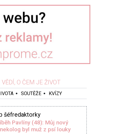
VĚDÍ, O ČEM JE ŽIVOT
ŽIVOTA
SOUTĚŽE
KVÍZY
p šéfredaktorky
íběh Pavlíny (48): Můj nový
nekolog byl muž z psí louky