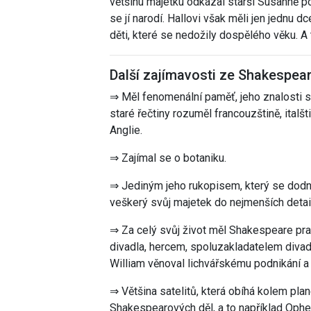
většinu majetku odkázal starší Susanně po
se jí narodí. Hallovi však měli jen jednu d
děti, které se nedožily dospělého věku. A 
Další zajímavosti ze Shakespea
⇒ Měl fenomenální paměť, jeho znalosti 
staré řečtiny rozuměl francouzštině, italšt
Anglie.
⇒ Zajímal se o botaniku.
⇒ Jediným jeho rukopisem, který se dodne
veškerý svůj majetek do nejmenších detail
⇒ Za celý svůj život měl Shakespeare pra
divadla, hercem, spoluzakladatelem divad
William věnoval lichvářskému podnikání a 
⇒ Většina satelitů, která obíhá kolem pla
Shakespearových děl, a to například Ophe