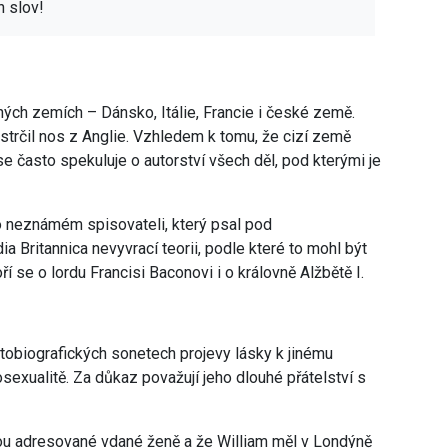
h slov!
ých zemích – Dánsko, Itálie, Francie i české země.
trčil nos z Anglie. Vzhledem k tomu, že cizí země
e často spekuluje o autorství všech děl, pod kterými je
 o neznámém spisovateli, který psal pod
a Britannica nevyvrací teorii, podle které to mohl být
í se o lordu Francisi Baconovi i o královně Alžbětě I.
ě autobiografických sonetech projevy lásky k jinému
exualitě. Za důkaz považují jeho dlouhé přátelství s
sou adresované vdané ženě a že William měl v Londýně