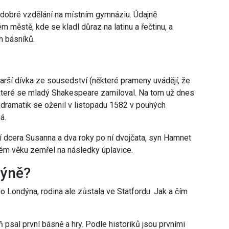
 dobré vzdělání na místním gymnáziu. Údajně
 městě, kde se kladl důraz na latinu a řečtinu, a
h básníků.
arší dívka ze sousedství (některé prameny uvádějí, že
 které se mladý Shakespeare zamiloval. Na tom už dnes
 dramatik se oženil v listopadu 1582 v pouhých
á.
í dcera Susanna a dva roky po ní dvojčata, syn Hamnet
kém věku zemřel na následky úplavice.
dýně?
 Londýna, rodina ale zůstala ve Statfordu. Jak a čím
ň psal první básně a hry. Podle historiků jsou prvními