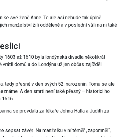
án ke své ženě Anne. To ale asi nebude tak úplně
ich manželství žili odděleně a v poslední vůli na ni také
eslici
y 1603 až 1610 byla londýnská divadla několikrát
 vrátil domů a do Londýna už jen občas zajížděl.
na, tedy přesně v den svých 52. narozenin. Tomu se ale
eznáme. A den smrti není také přesný – historici ho
a 1616.
sanna se provdala za lékaře Johna Halla a Judith za
e sepsat závěť. Na manželku v ní téměř „zapomněl“,