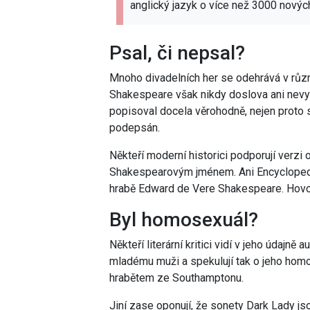
anglický jazyk o více než 3000 novýc
Psal, či nepsal?
Mnoho divadelních her se odehrává v různ
Shakespeare však nikdy doslova ani nevys
popisoval docela věrohodně, nejen proto s
podepsán.
Někteří moderní historici podporují verzi
Shakespearovým jménem.
Ani Encyclopedi
hrabě Edward de Vere Shakespeare.
Hovoř
Byl homosexuál?
Někteří literární kritici vidí v jeho údajn
mladému muži a spekulují tak o jeho homos
hrabětem ze Southamptonu.
Jiní zase oponují, že sonety Dark Lady j