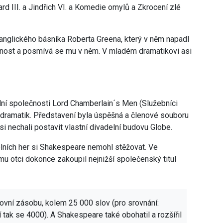
rd III. a Jindřich VI. a Komedie omylů a Zkrocení zlé
 anglického básníka Roberta Greena, který v něm napadl
innost a posmívá se mu v něm. V mladém dramatikovi asi
ní společnosti Lord Chamberlain´s Men (Služebníci
a dramatik. Představení byla úspěšná a členové souboru
si nechali postavit vlastní divadelní budovu Globe.
lních her si Shakespeare nemohl stěžovat. Ve
mu otci dokonce zakoupil nejnižší společenský titul
vní zásobu, kolem 25 000 slov (pro srovnání:
čí tak se 4000). A Shakespeare také obohatil a rozšířil