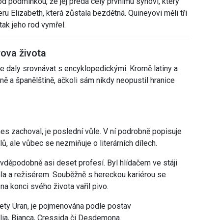
d podmínkou, že jej předá celý prvnímu synovi, který
ceru Elizabeth, která zůstala bezdětná. Quineyovi měli tři
tak jeho rod vymřel.
rova života
se daly srovnávat s encyklopedickými.
Kromě latiny a
ině a španělštině, ačkoli sám nikdy neopustil hranice
s zachoval, je poslední vůle. V ní podrobně popisuje
ů, ale vůbec se nezmiňuje o literárních dílech.
vděpodobně asi deset profesí. Byl hlídačem ve stáji
la a režisérem. Souběžně s hereckou kariérou se
na konci svého života vařil pivo.
nety Uran, je pojmenována podle postav
lia, Bianca, Cressida či Desdemona.