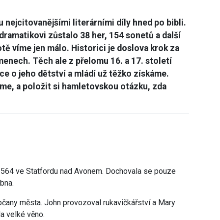
 nejcitovanějšími literárními díly hned po bibli.
ramatikovi zůstalo 38 her, 154 sonetů a další
ě víme jen málo. Historici je doslova krok za
enech. Těch ale z přelomu 16. a 17. století
 o jeho dětství a mládí už těžko získáme.
íme, a položit si hamletovskou otázku, zda
 1564 ve Statfordu nad Avonem. Dochovala se pouze
ubna.
bčany města. John provozoval rukavičkářství a Mary
a velké věno.