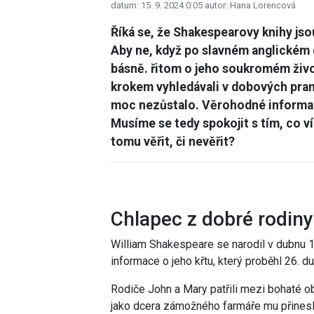
datum: 15. 9. 2024 0:05
autor: Hana Lorencová
Říká se, že Shakespearovy knihy jsou
Aby ne, když po slavném anglickém d
básně. řitom o jeho soukromém život
krokem vyhledávali v dobových pram
moc nezůstalo. Věrohodné informace
Musíme se tedy spokojit s tím, co v
tomu věřit, či nevěřit?
Chlapec z dobré rodiny
William Shakespeare se narodil v dubnu
informace o jeho křtu, který proběhl 26. d
Rodiče John a Mary patřili mezi bohaté o
jako dcera zámožného farmáře mu přinesl