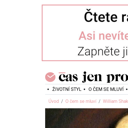
ŽIVOTNÍ STYL
O ČEM SE MLUVÍ
Úvod
O čem se mluví
William Shak