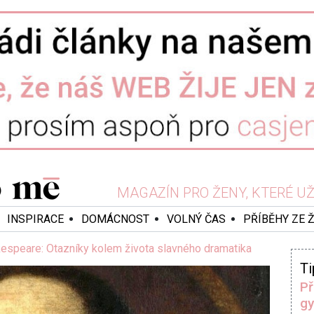
MAGAZÍN PRO ŽENY, KTERÉ UŽ 
INSPIRACE
DOMÁCNOST
VOLNÝ ČAS
PŘÍBĚHY ZE 
espeare: Otazníky kolem života slavného dramatika
Ti
Př
gy