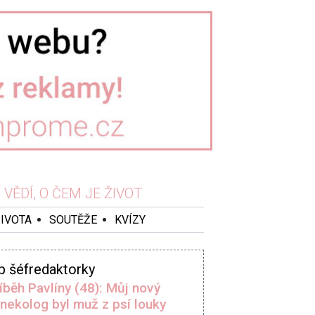
VĚDÍ, O ČEM JE ŽIVOT
ŽIVOTA
SOUTĚŽE
KVÍZY
p šéfredaktorky
íběh Pavlíny (48): Můj nový
nekolog byl muž z psí louky