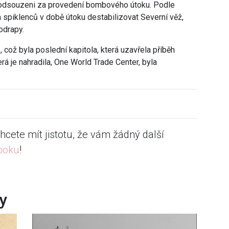
i odsouzeni za provedení bombového útoku. Podle
 spiklenců v době útoku destabilizovat Severní věž,
odrapy.
, což byla po
slední kapitola, která uzavřela příběh
á je nahradila, One World Trade Center, byla
hcete mít jistotu, že vám žádný další
ooku
!
ky