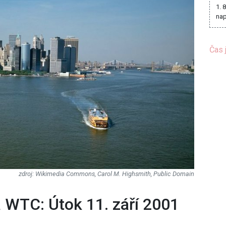
1. 
nap
Čas 
Wikimedia Commons, Carol M. Highsmith, Public Domain
 WTC: Útok 11. září 2001