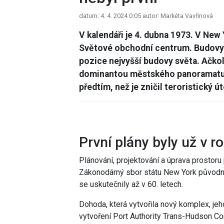
datum: 4. 4. 2024 0:05
autor: Markéta Vavřinová
V kalendáři je 4. dubna 1973. V New
Světové obchodní centrum. Budovy „
pozice nejvyšší budovy světa. Ačkoli
dominantou městského panoramatu 
předtím, než je zničil teroristický ú
První plány byly už v r
Plánování, projektování a úprava prostoru
Zákonodárný sbor státu New York původně 
se uskutečnily až v 60. letech.
Dohoda, která vytvořila nový komplex, je
vytvoření Port Authority Trans-Hudson Co