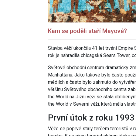
Kam se poděli staří Mayové?
Stavba věží ukončila 41 let trvání Empire 
rok je nahradila chicagská Sears Tower, 
Světové obchodní centrum dramaticky zm
Manhattanu. Jako takové bylo často použí
médiích a často bylo zahrnuto do vytváře
většinu Světového obchodního centra zabí
the World na Jižní věži se stala oblíbený
the World v Severní věži, která měla vlastn
První útok z roku 1993
Věže se poprvé staly terčem teroristů v 
bomba
. K prvnímu teroristickému útoku 