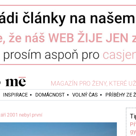
MAGAZÍN PRO ŽENY, KTERÉ UŽ 
INSPIRACE
DOMÁCNOST
VOLNÝ ČAS
PŘÍBĚHY ZE 
áří 2001 nebyl první
Ti
Př
gy