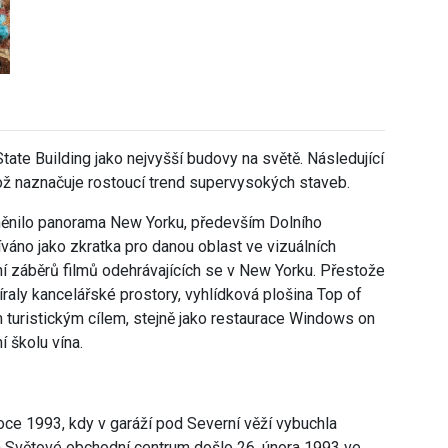
State Building jako nejvyšší budovy na světě. Následující
což naznačuje rostoucí trend supervysokých staveb.
ěnilo panorama New Yorku, především Dolního
váno jako zkratka pro danou oblast ve vizuálních
ní záběrů filmů odehrávajících se v New Yorku. Přestože
raly kancelářské prostory, vyhlídková plošina Top of
m turistickým cílem, stejně jako restaurace Windows on
í školu vína.
roce 1993, kdy v garáží pod Severní věží
vybuchla
na Světové obchodní centrum došlo 26. února 1993 ve