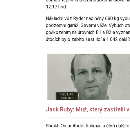
12:17 hod.
Nákladní vůz Ryder naplněný 680 kg výb
podzemní garáži Severní věže. Výbuch ote
poškozením na úrovních B1 a B2 a význam
útocích bylo zabito šest lidí a 1 042 další
Jack Ruby: Muž, který zastřeli
Sheikh Omar Abdel Rahman a čtyři další 