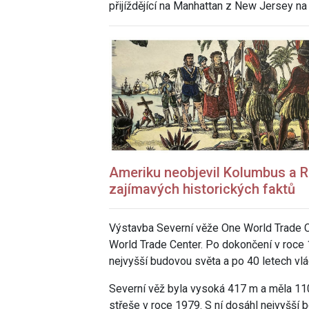
přijíždějící na Manhattan z New Jersey na
Ameriku
neobjevil Kolumbus a Ro
zajímavých historických faktů
Výstavba Severní věže One World Trade Ce
World Trade Center.
Po dokončení v roce 1
nejvyšší budovou světa a po 40 letech vlá
Severní věž byla vysoká 417 m
a měla 11
střeše v roce 1979
. S ní dosáhl nejvyšší