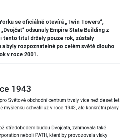
 Yorku se oficiálně otevírá „Twin Towers“,
Dvojčat“ odsunuly Empire State Building z
 tento titul držely pouze rok, zůstaly
a byly rozpoznatelné po celém světě dlouho
tok v roce 2001.
oce 1943
 pro Světové obchodní centrum trvaly více než deset let.
myšlenku schválil už v roce 1943, ale konkrétní plány
hož středobodem budou Dvojčata, zahrnovala také
rporation neboli PATH, která by provozovala vlaky