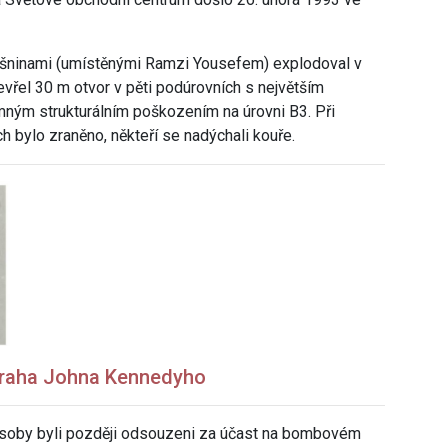
ušninami (umístěnými Ramzi Yousefem) explodoval v
vřel 30 m otvor v pěti podúrovních s největším
ným strukturálním poškozením na úrovni B3. Při
ch bylo zraněno, někteří se nadýchali kouře.
l vraha Johna Kennedyho
osoby byli později odsouzeni za účast na bombovém