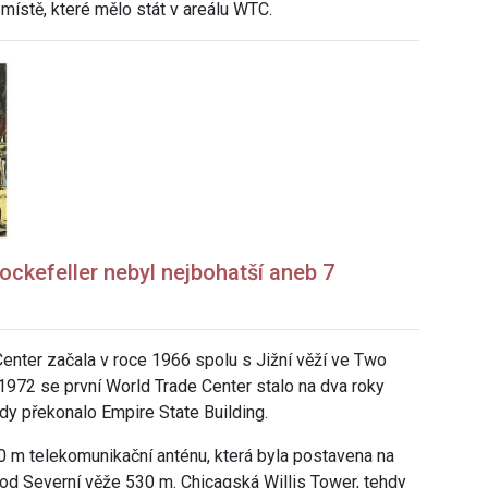
 místě, které mělo stát v areálu WTC.
ckefeller nebyl nejbohatší aneb 7
nter začala v roce 1966 spolu s Jižní věží ve Two
972 se první World Trade Center stalo na dva roky
dy překonalo Empire State Building.
0 m telekomunikační anténu, která byla postavena na
 bod Severní věže 530 m.
Chicagská
Willis Tower
, tehdy