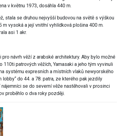
ena v
květnu 1973
, dosáhla 440 m.
ž, stala se druhou nejvyšší budovou na světě s výškou
 m vysoká a její vnitřní vyhlídková plošina 400 m.
la asi 1 akr.
i pro návrh věží z arabské architektury. Aby bylo možné
o 110ti patrových věžích, Yamasaki a jeho tým vyvinuli
 na systému expresních a místních vlaků newyorského
lobby“ do 44. a 78. patra, ze kterého pak jezdily
í nájemníci se do severní věže nastěhovali v prosinci
ov proběhlo o dva roky později.