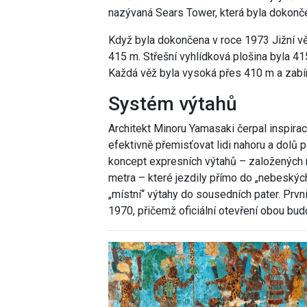
nazývaná Sears Tower, která byla dokonč
Když byla dokončena v roce 1973 Jižní vě
415 m. Střešní vyhlídková plošina byla 415
Každá věž byla vysoká přes 410 m a zabíra
Systém výtahů
Architekt Minoru Yamasaki čerpal inspirac
efektivně přemisťovat lidi nahoru a dolů p
koncept expresních výtahů – založených
metra – které jezdily přímo do „nebeských 
„místní“ výtahy do sousedních pater. Prvn
1970, přičemž oficiální otevření obou bud