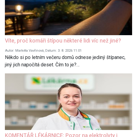
Víte, proč komáři štípou některé lidi víc než jiné?
Autor: Markéta Vavřinová, Datum: 3. 8. 2026 11:01
Někdo si po letním večeru domů odnese jediný štípanec,
jiný jich napočítá deset. Čím to je?…
KOMENTÁŘ LÉKÁRNICE: Pozor na elektrolyty i