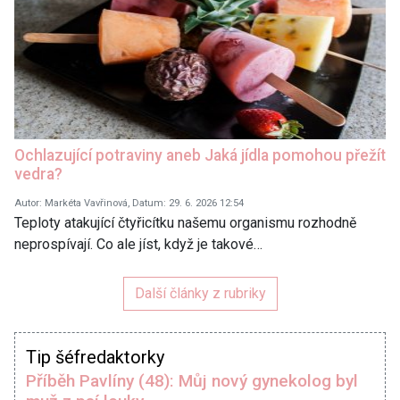
Ochlazující potraviny aneb Jaká jídla pomohou přežít
vedra?
Autor: Markéta Vavřinová, Datum: 29. 6. 2026 12:54
Teploty atakující čtyřicítku našemu organismu rozhodně
neprospívají. Co ale jíst, když je takové…
Další články z rubriky
Tip šéfredaktorky
Příběh Pavlíny (48): Můj nový gynekolog byl