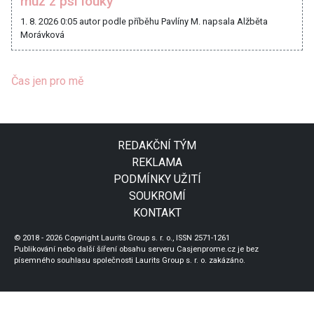
muž z psí louky
1. 8. 2026 0:05
autor podle příběhu Pavlíny M. napsala Alžběta
Morávková
Čas jen pro mě
REDAKČNÍ TÝM
REKLAMA
PODMÍNKY UŽITÍ
SOUKROMÍ
KONTAKT
© 2018 - 2026 Copyright Laurits Group s. r. o., ISSN 2571-1261
Publikování nebo další šíření obsahu serveru Casjenprome.cz je bez
písemného souhlasu společnosti Laurits Group s. r. o. zakázáno.