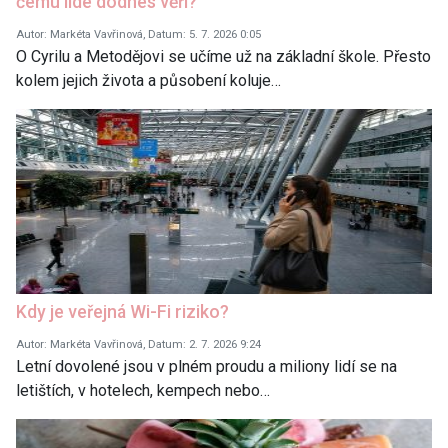
čemu lidé dodnes věří?
Autor: Markéta Vavřinová, Datum: 5. 7. 2026 0:05
O Cyrilu a Metodějovi se učíme už na základní škole. Přesto
kolem jejich života a působení koluje…
Kdy je veřejná Wi-Fi riziko?
Autor: Markéta Vavřinová, Datum: 2. 7. 2026 9:24
Letní dovolené jsou v plném proudu a miliony lidí se na
letištích, v hotelech, kempech nebo…