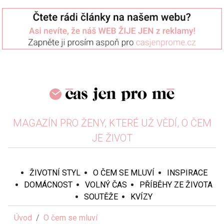
MAGAZÍN PRO ŽENY, KTERÉ UŽ VĚDÍ, O ČEM
JE ŽIVOT
ŽIVOTNÍ STYL
O ČEM SE MLUVÍ
INSPIRACE
DOMÁCNOST
VOLNÝ ČAS
PŘÍBĚHY ZE ŽIVOTA
SOUTĚŽE
KVÍZY
Úvod
O čem se mluví