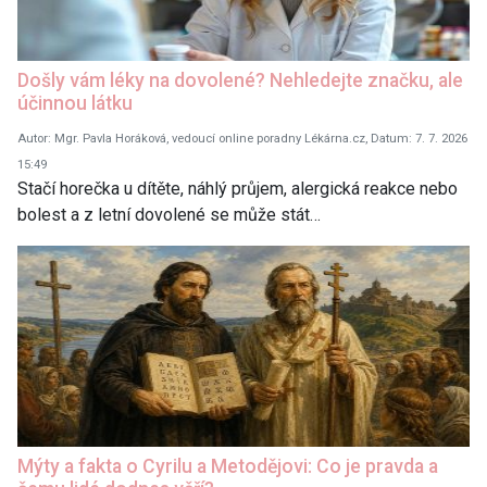
Došly vám léky na dovolené? Nehledejte značku, ale
účinnou látku
Autor: Mgr. Pavla Horáková, vedoucí online poradny Lékárna.cz, Datum: 7. 7. 2026
15:49
Stačí horečka u dítěte, náhlý průjem, alergická reakce nebo
bolest a z letní dovolené se může stát…
Mýty a fakta o Cyrilu a Metodějovi: Co je pravda a