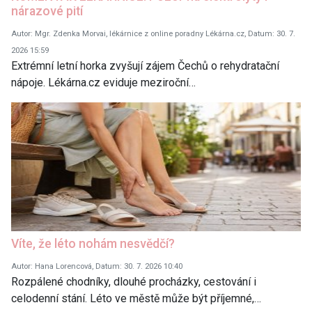
nárazové pití
Autor: Mgr. Zdenka Morvai, lékárnice z online poradny Lékárna.cz, Datum: 30. 7.
2026 15:59
Extrémní letní horka zvyšují zájem Čechů o rehydratační
nápoje. Lékárna.cz eviduje meziroční…
Víte, že léto nohám nesvědčí?
Autor: Hana Lorencová, Datum: 30. 7. 2026 10:40
Rozpálené chodníky, dlouhé procházky, cestování i
celodenní stání. Léto ve městě může být příjemné,…