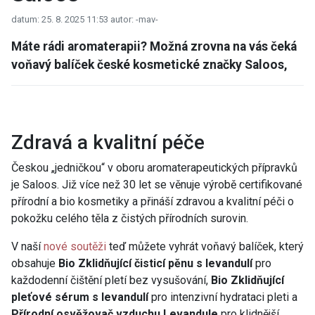
datum: 25. 8. 2025 11:53
autor: -mav-
Máte rádi aromaterapii? Možná zrovna na vás čeká
voňavý balíček české kosmetické značky Saloos,
Zdravá a kvalitní péče
Českou „jedničkou“ v oboru aromaterapeutických přípravků
je Saloos. Již více než 30 let se věnuje výrobě certifikované
přírodní a bio kosmetiky a přináší zdravou a kvalitní péči o
pokožku celého těla z čistých přírodních surovin.
V naší
nové soutěži
teď můžete vyhrát voňavý balíček, který
obsahuje
Bio Zklidňující čisticí pěnu s levandulí
pro
každodenní čištění pletí bez vysušování,
Bio Zklidňující
pleťové sérum s levandulí
pro intenzivní hydrataci pleti a
Přírodní osvěžovač vzduchu Levandule
pro klidnější