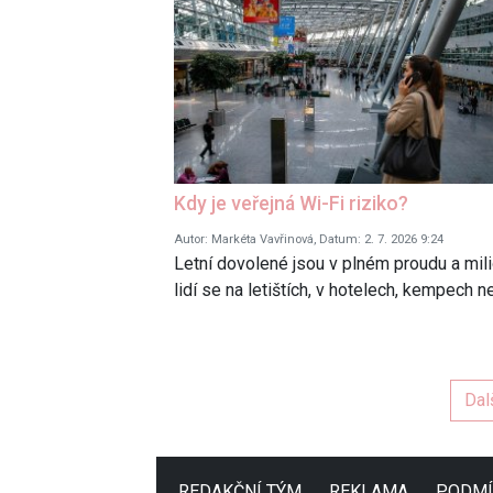
Kdy je veřejná Wi-Fi riziko?
Autor: Markéta Vavřinová, Datum: 2. 7. 2026 9:24
Letní dovolené jsou v plném proudu a mil
lidí se na letištích, v hotelech, kempech 
Dal
REDAKČNÍ TÝM
REKLAMA
PODMÍ