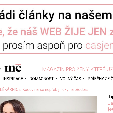
MAGAZÍN PRO ŽENY, KTERÉ UŽ 
INSPIRACE
DOMÁCNOST
VOLNÝ ČAS
PŘÍBĚHY ZE 
KÁRNICE: Kocovina se nepřebíjí léky na předpis
Ti
Ja
je