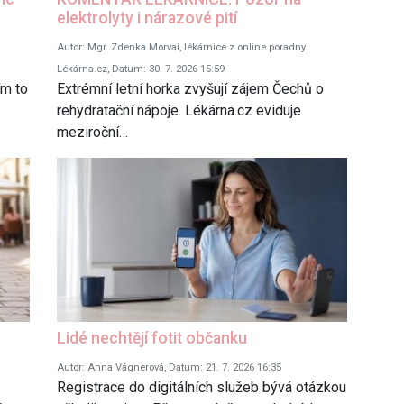
elektrolyty i nárazové pití
Autor: Mgr. Zdenka Morvai, lékárnice z online poradny
Lékárna.cz, Datum: 30. 7. 2026 15:59
ím to
Extrémní letní horka zvyšují zájem Čechů o
rehydratační nápoje. Lékárna.cz eviduje
meziroční…
Lidé nechtějí fotit občanku
Autor: Anna Vágnerová, Datum: 21. 7. 2026 16:35
Registrace do digitálních služeb bývá otázkou