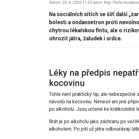
datum: 20. 6. 2026 11:25
autor: Mgr. Pavla Horákov
Na sociálních sítích se šíří další „za
bolesti a ondansetron proti nevolnos
chytrou lékařskou fintu, ale o rizi
ohrozit játra, žaludek i srdce.
Léky na předpis nepatř
kocovinu
Tohle není praktický tip, ale nebezpečné 
návodů na kocovinu. Nimesil ani jiné příp
po alkoholu. Jsou určené ke krátkodobé lé
Brát je po alkoholu jako záchranu po večí
alkoholem. Po pití už játra odbourávají lát