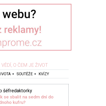
VĚDÍ, O ČEM JE ŽIVOT
ŽIVOTA
SOUTĚŽE
KVÍZY
p šéfredaktorky
k se sbalit na sedm dní do
dnoho kufru?