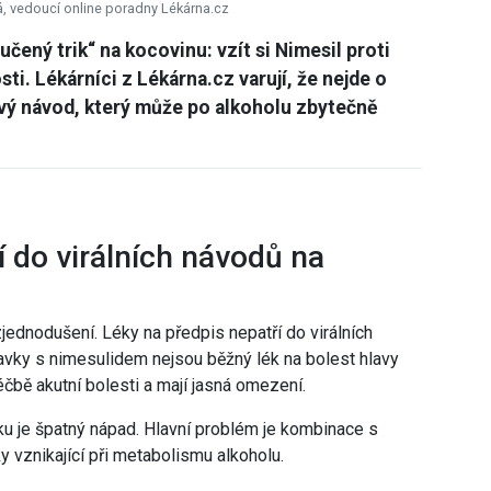
á, vedoucí online poradny Lékárna.cz
ručený trik“ na kocovinu: vzít si Nimesil proti
ti. Lékárníci z Lékárna.cz varují, že nejde o
kový návod, který může po alkoholu zbytečně
í do virálních návodů na
zjednodušení. Léky na předpis nepatří do virálních
ravky s nimesulidem nejsou běžný lék na bolest hlavy
čbě akutní bolesti a mají jasná omezení.
rku je špatný nápad. Hlavní problém je kombinace s
ky vznikající při metabolismu alkoholu.