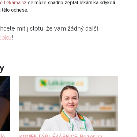
ně Lékárna.cz
se může snadno zeptat lékárníka kdykoli
u tělo odnese.
hcete mít jistotu, že vám žádný další
ooku
!
ky
víc
KOMENTÁŘ LÉKÁRNICE: Pozor na