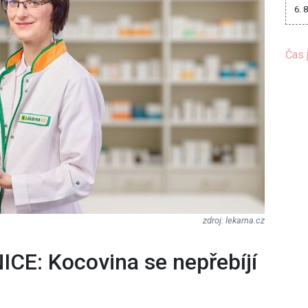
6. 
Čas 
lekarna.cz
E: Kocovina se nepřebíjí