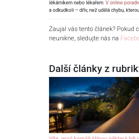
lékárníkem nebo lékařem.
V online porad
a odkudkoli – dřív, než udělá chybu, ktero
Zaujal vás tento článek? Pokud c
neunikne, sledujte nás na
Faceb
Další články z rubri
Víte, proč komáři štípou některé lidi 