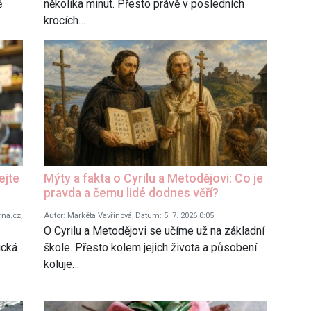
ě
několika minut. Přesto právě v posledních
krocích…
ejte
Mýty a fakta o Cyrilu a Metodějovi: Co je
pravda a čemu lidé dodnes věří?
rna.cz,
Autor: Markéta Vavřinová, Datum: 5. 7. 2026 0:05
O Cyrilu a Metodějovi se učíme už na základní
ická
škole. Přesto kolem jejich života a působení
koluje…