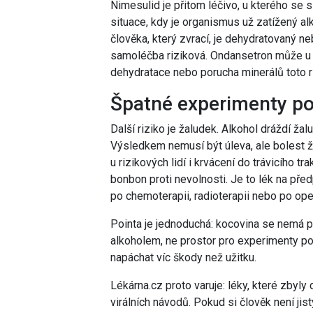
Nimesulid je přitom léčivo, u kterého se s
situace, kdy je organismus už zatížený al
člověka, který zvrací, je dehydratovaný 
samoléčba riziková. Ondansetron může u ci
dehydratace nebo porucha minerálů toto ri
Špatné experimenty pod
Další riziko je žaludek. Alkohol dráždí žal
Výsledkem nemusí být úleva, ale bolest ž
u rizikových lidí i krvácení do trávicího tr
bonbon proti nevolnosti. Je to lék na před
po chemoterapii, radioterapii nebo po ope
Pointa je jednoduchá: kocovina se nemá př
alkoholem, ne prostor pro experimenty pod
napáchat víc škody než užitku.
Lékárna.cz proto varuje: léky, které zbyl
virálních návodů. Pokud si člověk není jis