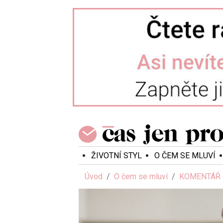
ŽIVOTNÍ STYL
O ČEM SE MLUVÍ
Úvod
O čem se mluví
KOMENTÁŘ LÉ