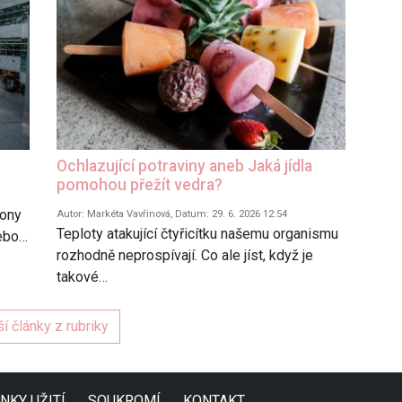
Ochlazující potraviny aneb Jaká jídla
pomohou přežít vedra?
iony
Autor: Markéta Vavřinová, Datum: 29. 6. 2026 12:54
Teploty atakující čtyřicítku našemu organismu
nebo…
rozhodně neprospívají. Co ale jíst, když je
takové…
ší články z rubriky
NKY UŽITÍ
SOUKROMÍ
KONTAKT