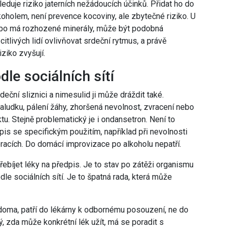
leduje riziko jaterních nežádoucích účinků. Přidat ho do
koholem, není prevence kocoviny, ale zbytečné riziko. U
nebo má rozhozené minerály, může být podobná
tlivých lidí ovlivňovat srdeční rytmus, a právě
ziko zvyšují.
le sociálních sítí
udeční sliznici a nimesulid ji může dráždit také.
aludku, pálení žáhy, zhoršená nevolnost, zvracení nebo
aktu. Stejně problematický je i ondansetron. Není to
pis se specifickým použitím, například při nevolnosti
racích. Do domácí improvizace po alkoholu nepatří.
ebíjet léky na předpis. Je to stav po zátěži organismu
le sociálních sítí. Je to špatná rada, která může
y doma, patří do lékárny k odbornému posouzení, ne do
tý, zda může konkrétní lék užít, má se poradit s