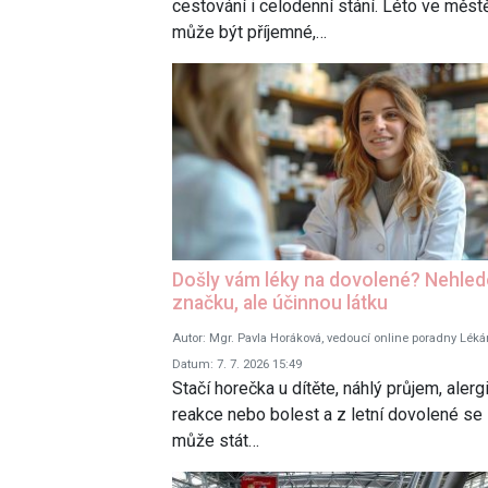
cestování i celodenní stání. Léto ve měst
může být příjemné,…
Došly vám léky na dovolené? Nehled
značku, ale účinnou látku
Autor: Mgr. Pavla Horáková, vedoucí online poradny Léká
Datum: 7. 7. 2026 15:49
Stačí horečka u dítěte, náhlý průjem, alerg
reakce nebo bolest a z letní dovolené se
může stát…