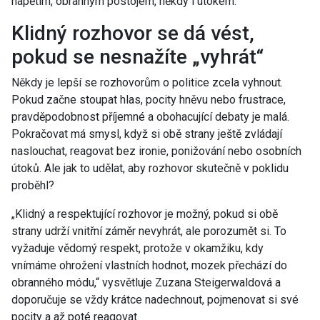
napětím, obranným postojem, někdy i útokem.
Klidný rozhovor se dá vést,
pokud se nesnažíte „vyhrát“
Někdy je lepší se rozhovorům o politice zcela vyhnout.
Pokud začne stoupat hlas, pocity hněvu nebo frustrace,
pravděpodobnost příjemné a obohacující debaty je malá.
Pokračovat má smysl, když si obě strany ještě zvládají
naslouchat, reagovat bez ironie, ponižování nebo osobních
útoků. Ale jak to udělat, aby rozhovor skutečně v poklidu
proběhl?
„Klidný a respektující rozhovor je možný, pokud si obě
strany udrží vnitřní záměr nevyhrát, ale porozumět si. To
vyžaduje vědomý respekt, protože v okamžiku, kdy
vnímáme ohrožení vlastních hodnot, mozek přechází do
obranného módu,“ vysvětluje Zuzana Steigerwaldová a
doporučuje se vždy krátce nadechnout, pojmenovat si své
pocity a až poté reagovat.