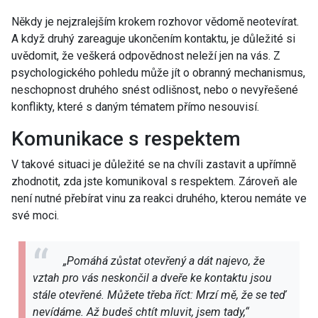
Někdy je nejzralejším krokem rozhovor vědomě neotevírat.
A když druhý zareaguje ukončením kontaktu, je důležité si
uvědomit, že veškerá odpovědnost neleží jen na vás. Z
psychologického pohledu může jít o obranný mechanismus,
neschopnost druhého snést odlišnost, nebo o nevyřešené
konflikty, které s daným tématem přímo nesouvisí.
Komunikace s respektem
V takové situaci je důležité se na chvíli zastavit a upřímně
zhodnotit, zda jste komunikoval s respektem. Zároveň ale
není nutné přebírat vinu za reakci druhého, kterou nemáte ve
své moci.
„Pomáhá zůstat otevřený a dát najevo, že
vztah pro vás neskončil a dveře ke kontaktu jsou
stále otevřené. Můžete třeba říct: Mrzí mě, že se teď
nevídáme. Až budeš chtít mluvit, jsem tady,“