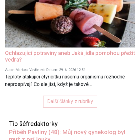
Ochlazující potraviny aneb Jaká jídla pomohou přežít
vedra?
Autor: Markéta Vavřinová, Datum: 29. 6. 2026 12:54
Teploty atakující čtyřicítku našemu organismu rozhodně
neprospívají. Co ale jíst, když je takové…
Další články z rubriky
Tip šéfredaktorky
Příběh Pavlíny (48): Můj nový gynekolog byl
muž z psí louky