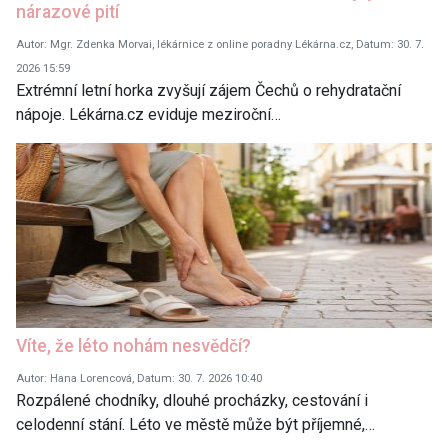
nárazové pití
Autor: Mgr. Zdenka Morvai, lékárnice z online poradny Lékárna.cz, Datum: 30. 7.
2026 15:59
Extrémní letní horka zvyšují zájem Čechů o rehydratační
nápoje. Lékárna.cz eviduje meziroční…
Víte, že léto nohám nesvědčí?
Autor: Hana Lorencová, Datum: 30. 7. 2026 10:40
Rozpálené chodníky, dlouhé procházky, cestování i
celodenní stání. Léto ve městě může být příjemné,…