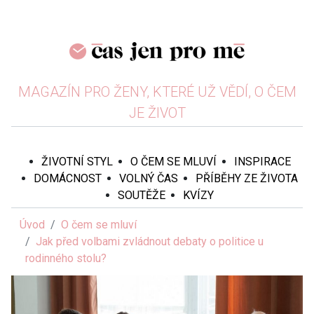
MAGAZÍN PRO ŽENY, KTERÉ UŽ VĚDÍ, O ČEM
JE ŽIVOT
ŽIVOTNÍ STYL
O ČEM SE MLUVÍ
INSPIRACE
DOMÁCNOST
VOLNÝ ČAS
PŘÍBĚHY ZE ŽIVOTA
SOUTĚŽE
KVÍZY
Úvod
O čem se mluví
Jak před volbami zvládnout debaty o politice u
rodinného stolu?