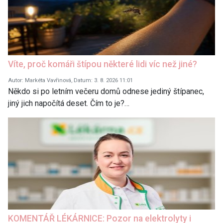
Víte, proč komáři štípou některé lidi víc než jiné?
Autor: Markéta Vavřinová, Datum: 3. 8. 2026 11:01
Někdo si po letním večeru domů odnese jediný štípanec,
jiný jich napočítá deset. Čím to je?…
KOMENTÁŘ LÉKÁRNICE: Pozor na elektrolyty i