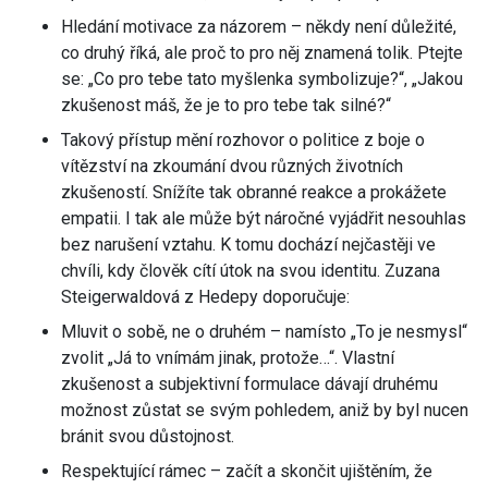
Hledání motivace za názorem – někdy není důležité,
co druhý říká, ale proč to pro něj znamená tolik. Ptejte
se: „Co pro tebe tato myšlenka symbolizuje?“, „Jakou
zkušenost máš, že je to pro tebe tak silné?“
Takový přístup mění rozhovor o politice z boje o
vítězství na zkoumání dvou různých životních
zkušeností. Snížíte tak obranné reakce a prokážete
empatii. I tak ale může být náročné vyjádřit nesouhlas
bez narušení vztahu. K tomu dochází nejčastěji ve
chvíli, kdy člověk cítí útok na svou identitu. Zuzana
Steigerwaldová z Hedepy doporučuje:
Mluvit o sobě, ne o druhém – namísto „To je nesmysl“
zvolit „Já to vnímám jinak, protože…“. Vlastní
zkušenost a subjektivní formulace dávají druhému
možnost zůstat se svým pohledem, aniž by byl nucen
bránit svou důstojnost.
Respektující rámec – začít a skončit ujištěním, že