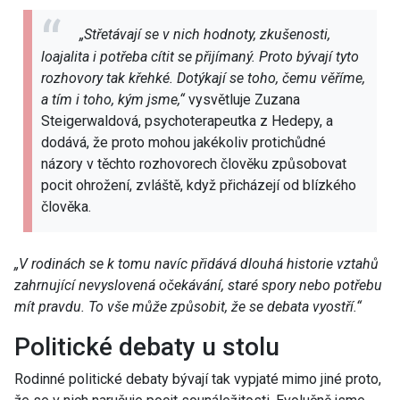
„Střetávají se v nich hodnoty, zkušenosti,
loajalita i potřeba cítit se přijímaný. Proto bývají tyto
rozhovory tak křehké. Dotýkají se toho, čemu věříme,
a tím i toho, kým jsme,“
vysvětluje Zuzana
Steigerwaldová, psychoterapeutka z Hedepy, a
dodává, že proto mohou jakékoliv protichůdné
názory v těchto rozhovorech člověku způsobovat
pocit ohrožení, zvláště, když přicházejí od blízkého
člověka.
„V rodinách se k tomu navíc přidává dlouhá historie vztahů
zahrnující nevyslovená očekávání, staré spory nebo potřebu
mít pravdu. To vše může způsobit, že se debata vyostří.“
Politické debaty u stolu
Rodinné politické debaty bývají tak vypjaté mimo jiné proto,