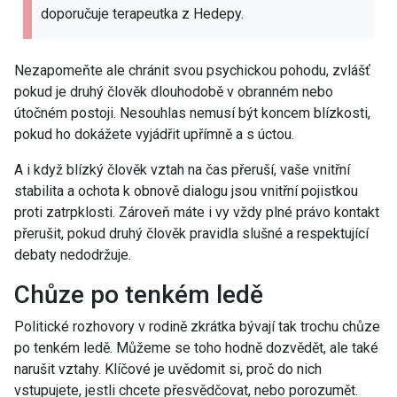
doporučuje terapeutka z Hedepy.
Nezapomeňte ale chránit svou psychickou pohodu, zvlášť
pokud je druhý člověk dlouhodobě v obranném nebo
útočném postoji. Nesouhlas nemusí být koncem blízkosti,
pokud ho dokážete vyjádřit upřímně a s úctou.
A i když blízký člověk vztah na čas přeruší, vaše vnitřní
stabilita a ochota k obnově dialogu jsou vnitřní pojistkou
proti zatrpklosti. Zároveň máte i vy vždy plné právo kontakt
přerušit, pokud druhý člověk pravidla slušné a respektující
debaty nedodržuje.
Chůze po tenkém ledě
Politické rozhovory v rodině zkrátka bývají tak trochu chůze
po tenkém ledě. Můžeme se toho hodně dozvědět, ale také
narušit vztahy. Klíčové je uvědomit si, proč do nich
vstupujete, jestli chcete přesvědčovat, nebo porozumět.