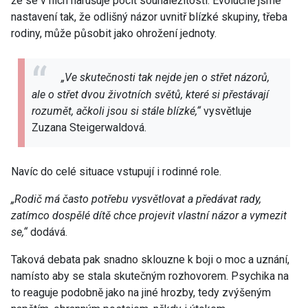
že se v nich narušuje pocit sounáležitosti. Evolučně jsme
nastavení tak, že odlišný názor uvnitř blízké skupiny, třeba
rodiny, může působit jako ohrožení jednoty.
„Ve skutečnosti tak nejde jen o střet názorů,
ale o střet dvou životních světů, které si přestávají
rozumět, ačkoli jsou si stále blízké,“
vysvětluje
Zuzana Steigerwaldová.
Navíc do celé situace vstupují i rodinné role.
„Rodič má často potřebu vysvětlovat a předávat rady,
zatímco dospělé dítě chce projevit vlastní názor a vymezit
se,“
dodává.
Taková debata pak snadno sklouzne k boji o moc a uznání,
namísto aby se stala skutečným rozhovorem. Psychika na
to reaguje podobně jako na jiné hrozby, tedy zvýšeným