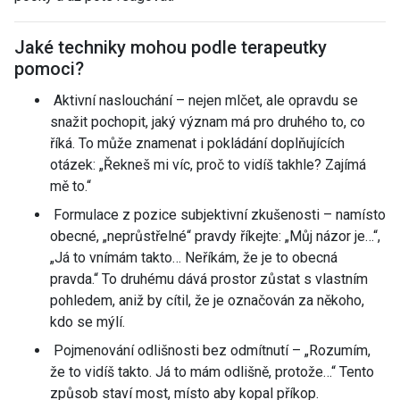
Jaké techniky mohou podle terapeutky
pomoci?
Aktivní naslouchání – nejen mlčet, ale opravdu se
snažit pochopit, jaký význam má pro druhého to, co
říká. To může znamenat i pokládání doplňujících
otázek: „Řekneš mi víc, proč to vidíš takhle? Zajímá
mě to.“
Formulace z pozice subjektivní zkušenosti – namísto
obecné, „neprůstřelné“ pravdy říkejte: „Můj názor je…“,
„Já to vnímám takto… Neříkám, že je to obecná
pravda.“ To druhému dává prostor zůstat s vlastním
pohledem, aniž by cítil, že je označován za někoho,
kdo se mýlí.
Pojmenování odlišnosti bez odmítnutí – „Rozumím,
že to vidíš takto. Já to mám odlišně, protože…“ Tento
způsob staví most, místo aby kopal příkop.