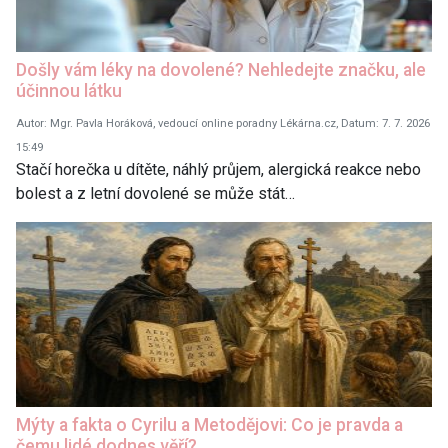
Došly vám léky na dovolené? Nehledejte značku, ale
účinnou látku
Autor: Mgr. Pavla Horáková, vedoucí online poradny Lékárna.cz, Datum: 7. 7. 2026
15:49
Stačí horečka u dítěte, náhlý průjem, alergická reakce nebo
bolest a z letní dovolené se může stát…
Mýty a fakta o Cyrilu a Metodějovi: Co je pravda a
čemu lidé dodnes věří?