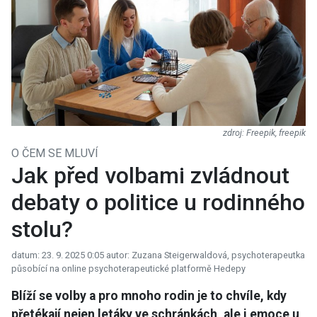
Freepik, freepik
O ČEM SE MLUVÍ
Jak před volbami zvládnout
debaty o politice u rodinného
stolu?
datum: 23. 9. 2025 0:05
autor: Zuzana Steigerwaldová, psychoterapeutka
působící na online psychoterapeutické platformě Hedepy
Blíží se volby a pro mnoho rodin je to chvíle, kdy
přetékají nejen letáky ve schránkách, ale i emoce u