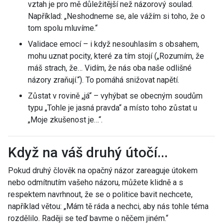
vztah je pro mě důležitější než názorový soulad.
Například: „Neshodneme se, ale vážím si toho, že o
tom spolu mluvíme.“
Validace emocí – i když nesouhlasím s obsahem,
mohu uznat pocity, které za tím stojí („Rozumím, že
máš strach, že… Vidím, že nás oba naše odlišné
názory zraňují.“). To pomáhá snižovat napětí.
Zůstat v rovině „já“ – vyhýbat se obecným soudům
typu „Tohle je jasná pravda“ a místo toho zůstat u
„Moje zkušenost je…“.
Když na váš druhý útočí...
Pokud druhý člověk na opačný názor zareaguje útokem
nebo odmítnutím vašeho názoru, můžete klidně a s
respektem navrhnout, že se o politice bavit nechcete,
například větou: „Mám tě ráda a nechci, aby nás tohle téma
rozdělilo. Raději se teď bavme o něčem jiném.“