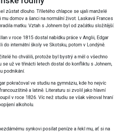
unské rodiny
l zůstat dlouho. Tříletého chlapce se ujali manželé
i mu domov a šanci na normální život. Laskavá Frances
hradila matku. Vztah s Johnem byl od začátku složitější.
an v roce 1815 dostal nabídku práce v Anglii, Edgar
li do internátní školy ve Skotsku, potom v Londýně.
itelé ho chválili, protože byl bystrý a měl o všechno
u se už ve třinácti letech dostal do konfliktu s Johnem,
mu podnikání.
r pokračoval ve studiu na gymnáziu, kde ho nejvíc
 francouzštině a latině. Literaturu si zvolil jako hlavní
oupil v roce 1826. Víc než studiu se však věnoval hraní
popíjení alkoholu.
nezdárnému synkovi posílat peníze a řekl mu, ať si na