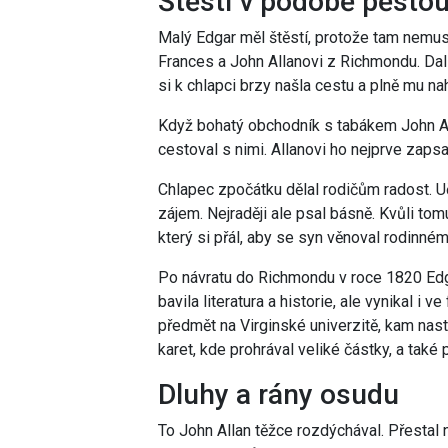
Štěstí v podobě pěsto
Malý Edgar měl štěstí, protože tam nemuse
Frances a John Allanovi z Richmondu. Dal
si k chlapci brzy našla cestu a plně mu na
Když bohatý obchodník s tabákem John All
cestoval s nimi. Allanovi ho nejprve zapsa
Chlapec zpočátku dělal rodičům radost. Uč
zájem. Nejraději ale psal básně. Kvůli tom
který si přál, aby se syn věnoval rodinné
Po návratu do Richmondu v roce 1820 Edga
bavila literatura a historie, ale vynikal i ve
předmět na Virginské univerzitě, kam nast
karet, kde prohrával veliké částky, a také 
Dluhy a rány osudu
To John Allan těžce rozdýchával. Přestal 