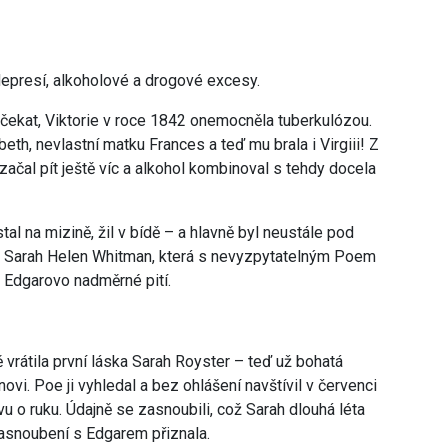
depresí, alkoholové a drogové excesy.
čekat, Viktorie v roce 1842 onemocněla tuberkulózou.
th, nevlastní matku Frances a teď mu brala i Virgiii! Z
čal pít ještě víc a alkohol kombinoval s tehdy docela
al na mizině, žil v bídě – a hlavně byl neustále pod
ce Sarah Helen Whitman, která s nevyzpytatelným Poem
m Edgarovo nadměrné pití.
vrátila první láska Sarah Royster – teď už bohatá
vi. Poe ji vyhledal a bez ohlášení navštívil v červenci
u o ruku. Údajně se zasnoubili, což Sarah dlouhá léta
zasnoubení s Edgarem přiznala.