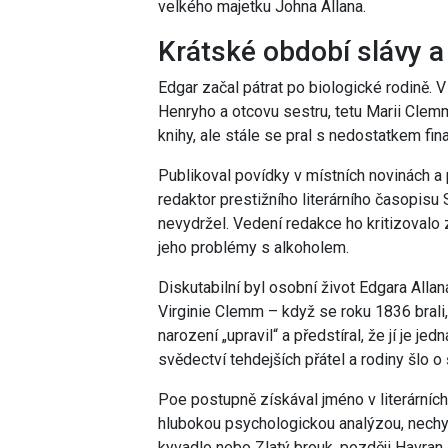
velkého majetku Johna Allana.
Krátské období slávy a 
Edgar začal pátrat po biologické rodině. V
Henryho a otcovu sestru, tetu Marii Clemm
knihy, ale stále se pral s nedostatkem fin
Publikoval povídky v místních novinách a
redaktor prestižního literárního časopis
nevydržel. Vedení redakce ho kritizovalo z
jeho problémy s alkoholem.
Diskutabilní byl osobní život Edgara Alla
Virginie Clemm – když se roku 1836 brali,
narození „upravil“ a předstíral, že jí je 
svědectví tehdejších přátel a rodiny šlo 
Poe postupně získával jméno v literárních
hlubokou psychologickou analýzou, nechy
kyvadlo nebo Zlatý brouk, později Havran.