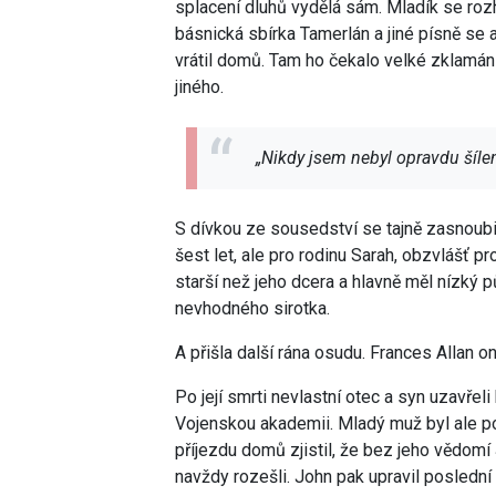
splacení dluhů vydělá sám. Mladík se rozh
básnická sbírka Tamerlán a jiné písně se 
vrátil domů. Tam ho čekalo velké zklamán
jiného.
„Nikdy jsem nebyl opravdu šíle
S dívkou ze sousedství se tajně zasnoubil
šest let, ale pro rodinu Sarah, obzvlášť pr
starší než jeho dcera a hlavně měl nízký
nevhodného sirotka.
A přišla další rána osudu. Frances Allan
Po její smrti nevlastní otec a syn uzavřel
Vojenskou akademii. Mladý muž byl ale po
příjezdu domů zjistil, že bez jeho vědomí
navždy rozešli. John pak upravil poslední 