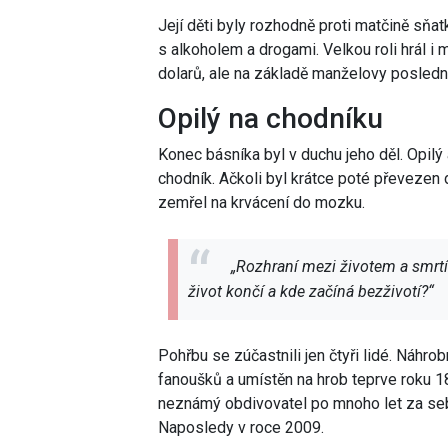
Její děti byly rozhodně proti matčině sň
s alkoholem a drogami. Velkou roli hrál i
dolarů, ale na základě manželovy poslední
Opilý na chodníku
Konec básníka byl v duchu jeho děl. Opilý
chodník. Ačkoli byl krátce poté převezen 
zemřel na krvácení do mozku.
„Rozhraní mezi životem a smrtí
život končí a kde začíná bezživotí?“
Pohřbu se zúčastnili jen čtyři lidé. Náhr
fanoušků a umístěn na hrob teprve roku 18
neznámý obdivovatel po mnoho let za sebo
Naposledy v roce 2009.