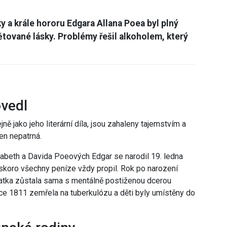
y a krále hororu Edgara Allana Poea byl plný
tované lásky. Problémy řešil alkoholem, který
ovedl
ě jako jeho literární díla, jsou zahaleny tajemstvím a
jen nepatrná.
isabeth a Davida Poeových Edgar se narodil 19. ledna
 skoro všechny peníze vždy propil. Rok po narození
atka zůstala sama s mentálně postiženou dcerou
ce 1811 zemřela na tuberkulózu a děti byly umístěny do