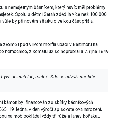
atku s nemajetným básníkem, který navíc měl problémy
 majetek. Spolu s dětmi Sarah zdědila více než 100 000
 vůle by při novém sňatku o velkou část přišla.
 a zřejmě i pod vlivem morfia upadl v Baltimoru na
do nemocnice, z kómatu už se neprobral a 7. října 1849
 bývá neznatelné, matné. Kdo se odváží říci, kde
obní kámen byl financován ze sbírky básníkových
65. 19. ledna, v den výročí spisovatelova narození,
u na hrob pokládal vždy tři růže a lahev koňaku...