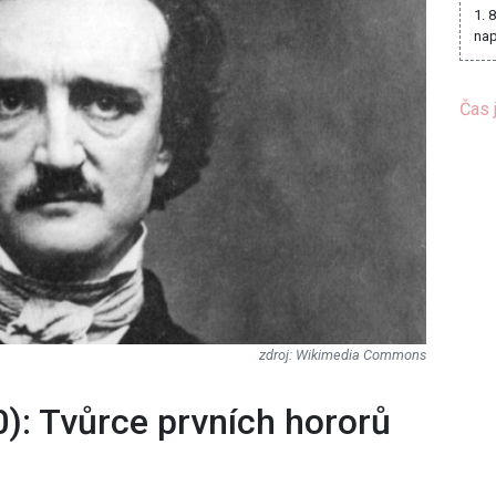
1. 
nap
Čas 
Wikimedia Commons
0): Tvůrce prvních hororů