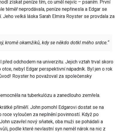
odl získat peníze tím, co uměl nejvíc – psaním. První
ale téměř neprodávala, peníze nepřinesla a Edgar se
í. Jeho velká láska Sarah Elmira Royster se provdala za
ný, kromě okamžiků, kdy se někdo dotkl mého srdce.“
 před odchodem na univerzitu. Jejich vztah trval skoro
o otce, nebyl Edgar perspektivní nápadník. Byl jen o rok
 původ! Royster ho považoval za společensky
 onemocněla na tuberkulózu a zanedlouho zemřela.
i krátké příměří. John pomohl Edgarovi dostat se na
 roce vyloučen za neplnění povinností. Když po
 John uzavřel nový sňatek, oba muži se pohádali a
vůli, podle které nevlastní syn neměl nárok na nic z