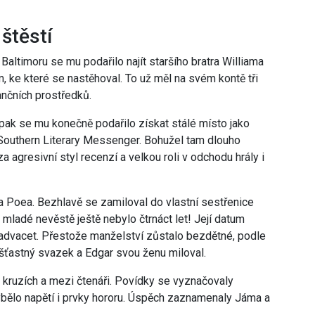
štěstí
 Baltimoru se mu podařilo najít staršího bratra Williama
, ke které se nastěhoval. To už měl na svém kontě tři
ančních prostředků.
 pak se mu konečně podařilo získat stálé místo jako
u Southern Literary Messenger. Bohužel tam dlouho
a agresivní styl recenzí a velkou roli v odchodu hrály i
na Poea. Bezhlavě se zamiloval do vlastní sestřenice
 mladé nevěstě ještě nebylo čtrnáct let! Její datum
jednadvacet. Přestože manželství zůstalo bezdětné, podle
o šťastný svazek a Edgar svou ženu miloval.
 kruzích a mezi čtenáři. Povídky se vyznačovaly
bělo napětí i prvky hororu. Úspěch zaznamenaly Jáma a