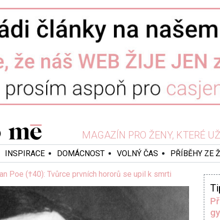
MAGAZÍN PRO ŽENY, KTERÉ UŽ 
INSPIRACE
DOMÁCNOST
VOLNÝ ČAS
PŘÍBĚHY ZE 
an Poe (†40): Tvůrce prvních hororů se upil k smrti
Ti
Př
gy