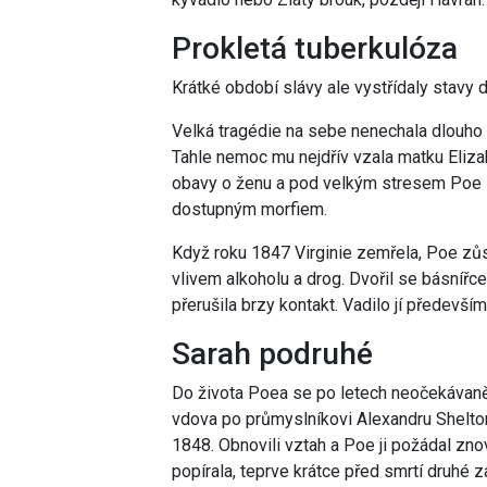
Prokletá tuberkulóza
Krátké období slávy ale vystřídaly stavy 
Velká tragédie na sebe nenechala dlouho 
Tahle nemoc mu nejdřív vzala matku Elizabe
obavy o ženu a pod velkým stresem Poe za
dostupným morfiem.
Když roku 1847 Virginie zemřela, Poe zůst
vlivem alkoholu a drog. Dvořil se básníř
přerušila brzy kontakt. Vadilo jí předevší
Sarah podruhé
Do života Poea se po letech neočekávaně 
vdova po průmyslníkovi Alexandru Sheltono
1848. Obnovili vztah a Poe ji požádal znov
popírala, teprve krátce před smrtí druhé 