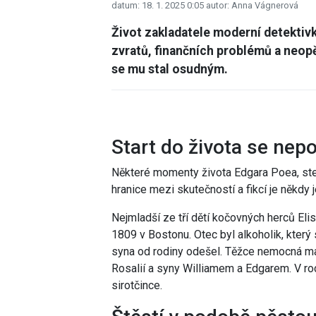
datum: 18. 1. 2025 0:05
autor: Anna Vágnerová
Život zakladatele moderní detektivk
zvratů, finančních problémů a neopě
se mu stal osudným.
Start do života se nep
Některé momenty života Edgara Poea, stejn
hranice mezi skutečností a fikcí je někdy 
Nejmladší ze tří dětí kočovných herců El
1809 v Bostonu. Otec byl alkoholik, který
syna od rodiny odešel. Těžce nemocná m
Rosalií a syny Williamem a Edgarem. V ro
sirotčince.