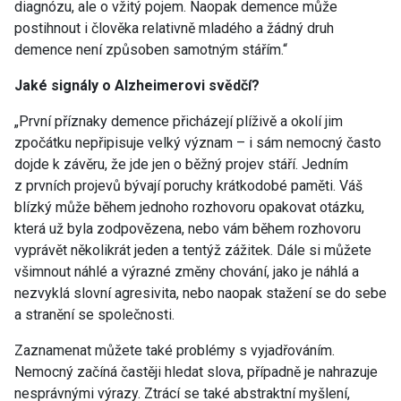
diagnózu, ale o vžitý pojem. Naopak demence může
postihnout i člověka relativně mladého a žádný druh
demence není způsoben samotným stářím.“
Jaké signály o Alzheimerovi svědčí?
„První příznaky demence přicházejí plíživě a okolí jim
zpočátku nepřipisuje velký význam – i sám nemocný často
dojde k závěru, že jde jen o běžný projev stáří. Jedním
z prvních projevů bývají poruchy krátkodobé paměti. Váš
blízký může během jednoho rozhovoru opakovat otázku,
která už byla zodpovězena, nebo vám během rozhovoru
vyprávět několikrát jeden a tentýž zážitek. Dále si můžete
všimnout náhlé a výrazné změny chování, jako je náhlá a
nezvyklá slovní agresivita, nebo naopak stažení se do sebe
a stranění se společnosti.
Zaznamenat můžete také problémy s vyjadřováním.
Nemocný začíná častěji hledat slova, případně je nahrazuje
nesprávnými výrazy. Ztrácí se také abstraktní myšlení,