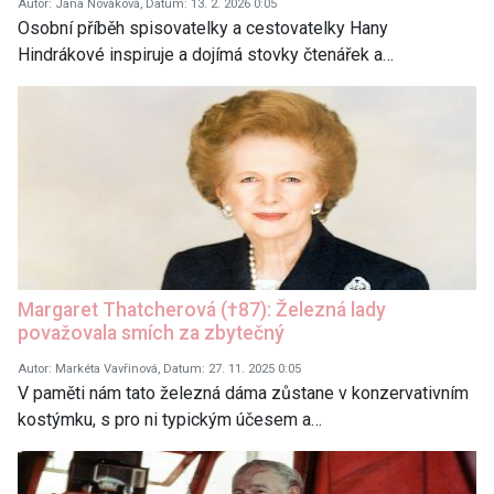
Autor: Jana Nováková, Datum: 13. 2. 2026 0:05
Osobní příběh spisovatelky a cestovatelky Hany
Hindrákové inspiruje a dojímá stovky čtenářek a…
Margaret Thatcherová (†87): Železná lady
považovala smích za zbytečný
Autor: Markéta Vavřinová, Datum: 27. 11. 2025 0:05
V paměti nám tato železná dáma zůstane v konzervativním
kostýmku, s pro ni typickým účesem a…