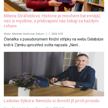
Milena Štráfeldová: Historie je mnohem barevnější,
než si myslíme, a překvapení nás čekají za každým
rohem
Autor: Markéta Vavřinová, Datum: 1. 7. 2026 0:59
Čtenářka s pseudonymem Knižní střípky na webu Databáze
knih k Zámku uprostřed světa napsala: „Není…
Ladislav Sýkora: Nemůžu si dovolit jít proti proudu