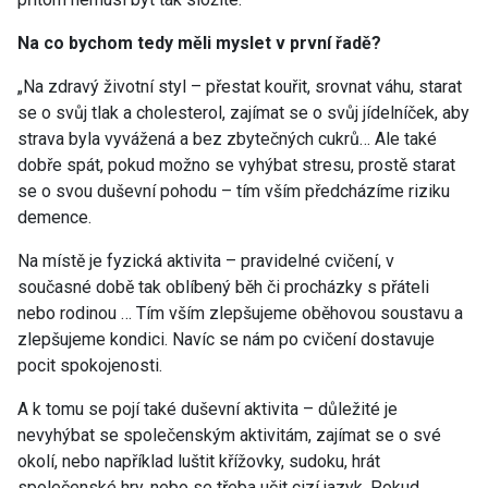
Na co bychom tedy měli myslet v první řadě?
„Na zdravý životní styl – přestat kouřit, srovnat váhu, starat
se o svůj tlak a cholesterol, zajímat se o svůj jídelníček, aby
strava byla vyvážená a bez zbytečných cukrů… Ale také
dobře spát, pokud možno se vyhýbat stresu, prostě starat
se o svou duševní pohodu – tím vším předcházíme riziku
demence.
Na místě je fyzická aktivita – pravidelné cvičení, v
současné době tak oblíbený běh či procházky s přáteli
nebo rodinou … Tím vším zlepšujeme oběhovou soustavu a
zlepšujeme kondici. Navíc se nám po cvičení dostavuje
pocit spokojenosti.
A k tomu se pojí také duševní aktivita – důležité je
nevyhýbat se společenským aktivitám, zajímat se o své
okolí, nebo například luštit křížovky, sudoku, hrát
společenské hry, nebo se třeba učit cizí jazyk. Pokud