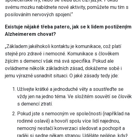
svému mozku nabídnete nové aktivity, pomůžete mu tím s
posilováním nervových spojení.“
Existuje nějaké třeba patero, jak se k lidem postiženým
Alzheimerem chovat?
„Základem jakéhokoli kontaktu je komunikace, což platí
stejně pro zdravé i nemocné. Komunikace s člověkem
žijícím s demencí však má svá specifika. Pokud ale
ovládneme několik základních zásad, dokážeme sobě i
jemu výrazně usnadnit situaci. O jaké zásady tedy jde:
Užívejte krátké a jednoduché věty a soustřeďte se
vždy jen na jedno téma. Ve složitém souvětí se člověk
s demencí ztratí.
Pokud jste s nemocným ve společnosti (například na
rodinné oslavě) a hovoří spolu více lidí najednou,
nemocný nestačí konverzaci sledovat a pochopit a
raději si sedne někam stranou. Uděláte nejlépe, když