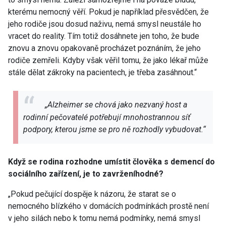
kterému nemocný věří. Pokud je například přesvědčen, že
jeho rodiče jsou dosud naživu, nemá smysl neustále ho
vracet do reality. Tím totiž dosáhnete jen toho, že bude
znovu a znovu opakovaně procházet poznáním, že jeho
rodiče zemřeli. Kdyby však věřil tomu, že jako lékař může
stále dělat zákroky na pacientech, je třeba zasáhnout.“
„Alzheimer se chová jako nezvaný host a
rodinní pečovatelé potřebují mnohostrannou síť
podpory, kterou jsme se pro ně rozhodly vybudovat.“
Když se rodina rozhodne umístit člověka s demencí do
sociálního zařízení, je to zavrženíhodné?
„Pokud pečující dospěje k názoru, že starat se o
nemocného blízkého v domácích podmínkách prostě není
v jeho silách nebo k tomu nemá podmínky, nemá smysl