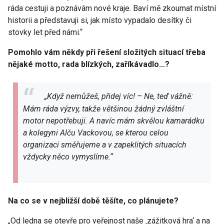
ráda cestuji a poznávám nové kraje. Baví mě zkoumat místní
historii a představuji si, jak místo vypadalo desítky či
stovky let před námi.“
Pomohlo vám někdy při řešení složitých situací třeba
nějaké motto, rada blízkých, zaříkávadlo…?
„Když nemůžeš, přidej víc! – Ne, teď vážně:
Mám ráda výzvy, takže většinou žádný zvláštní
motor nepotřebuji. A navíc mám skvělou kamarádku
a kolegyni Alču Vackovou, se kterou celou
organizaci směřujeme a v zapeklitých situacích
vždycky něco vymyslíme.“
Na co se v nejbližší době těšíte, co plánujete?
„Od ledna se otevře pro veřejnost naše ‚zážitková hra‘ a na