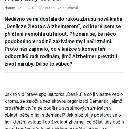
datum: 17. 11. 2021 0:05
autor: Eva Zelinková
Nedávno se mi dostala do rukou zbrusu nová kniha
„Deník ze života s Alzheimerem“, od které jsem se
při čtení nemohla utrhnout. Přiznám se, že něco
podobného v rodině zažíváme my i naši známí.
Proto nás zajímalo, co v knížce s komentáři
odborníků radí rodinám, jímž Alzheimer převrátil
život naruby. Dá se to vůbec?
Jak to vidí právě spoluautorka „Deníku“ a co ji vlastně vedlo
k tomu, že založila neziskovou organizaci Dementia, jejímž
prostřednictvím se podílí na systémových změnách v
oblasti péče o lidi s demencí? Jak složité je postarat se o
lidi, kterým vstoupil do života Alzheimer, co dělat, aby dožili
pokud možno důstojně, obklopeni péčí a láskou, a v