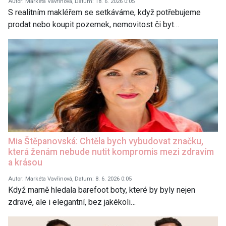
Autor: Markéta Vavřinová, Datum: 18. 6. 2026 0:05
S realitním makléřem se setkáváme, když potřebujeme
prodat nebo koupit pozemek, nemovitost či byt…
Mia Štěpanovská: Chtěla bych vybudovat značku,
která ženám nebude nutit kompromis mezi zdravím
a krásou
Autor: Markéta Vavřinová, Datum: 8. 6. 2026 0:05
Když marně hledala barefoot boty, které by byly nejen
zdravé, ale i elegantní, bez jakékoli…