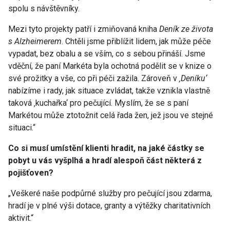
spolu s návštěvníky.
Mezi tyto projekty patří i zmiňovaná kniha
Deník ze života
s Alzheimerem
. Chtěli jsme přiblížit lidem, jak může péče
vypadat, bez obalu a se vším, co s sebou přináší. Jsme
vděční, že paní Markéta byla ochotná podělit se v knize o
své prožitky a vše, co při péči zažila. Zároveň v
‚Deníku‘
nabízíme i rady, jak situace zvládat, takže vznikla vlastně
taková ‚kuchařka‘ pro pečující. Myslím, že se s paní
Markétou může ztotožnit celá řada žen, jež jsou ve stejné
situaci.“
Co si musí umístění klienti hradit, na jaké částky se
pobyt u vás vyšplhá a hradí alespoň část některá z
pojišťoven?
„Veškeré naše podpůrné služby pro pečující jsou zdarma,
hradí je v plné výši dotace, granty a výtěžky charitativních
aktivit.“