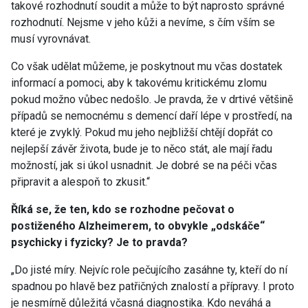
takové rozhodnutí soudit a může to být naprosto správné
rozhodnutí. Nejsme v jeho kůži a nevíme, s čím vším se
musí vyrovnávat.
Co však udělat můžeme, je poskytnout mu včas dostatek
informací a pomoci, aby k takovému kritickému zlomu
pokud možno vůbec nedošlo. Je pravda, že v drtivé většině
případů se nemocnému s demencí daří lépe v prostředí, na
které je zvyklý. Pokud mu jeho nejbližší chtějí dopřát co
nejlepší závěr života, bude je to něco stát, ale mají řadu
možností, jak si úkol usnadnit. Je dobré se na péči včas
připravit a alespoň to zkusit.“
Říká se, že ten, kdo se rozhodne pečovat o
postiženého Alzheimerem, to obvykle „odskáče“
psychicky i fyzicky? Je to pravda?
„Do jisté míry. Nejvíc role pečujícího zasáhne ty, kteří do ní
spadnou po hlavě bez patřičných znalostí a přípravy. I proto
je nesmírně důležitá včasná diagnostika. Kdo neváhá a