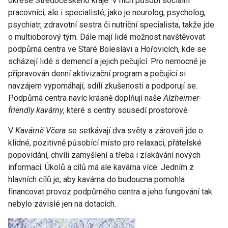
okrese Středočeského kraje. V nich působí sociální
pracovníci, ale i specialisté, jako je neurolog, psycholog,
psychiatr, zdravotní sestra či nutriční specialista, takže jde
o multioborový tým. Dále mají lidé možnost navštěvovat
podpůrná centra ve Staré Boleslavi a Hořovicích, kde se
scházejí lidé s demencí a jejich pečující. Pro nemocné je
připravován denní aktivizační program a pečující si
navzájem vypomáhají, sdílí zkušenosti a podporují se.
Podpůrná centra navíc krásně doplňují naše
Alzheimer-
friendly kavárny
, které s centry sousedí prostorově.
V
Kavárně Včera
se setkávají dva světy a zároveň jde o
klidné, pozitivně působící místo pro relaxaci, přátelské
popovídání, chvíli zamyšlení a třeba i získávání nových
informací. Úkolů a cílů má ale kavárna více. Jedním z
hlavních cílů je, aby kavárna do budoucna pomohla
financovat provoz podpůrného centra a jeho fungování tak
nebylo závislé jen na dotacích.