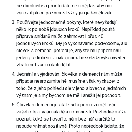
se domluvíte a prostřídáte se u něj tak, aby mu
věnoval plnou pozornost vždy jen jeden člověk.
Používejte jednoznačné pokyny, které nevyžadují
několik po sobě jdoucích kroků. Například pouhá
příprava snídaně může zahrnovat i přes 40
jednotlivých kroků. My je vykonáváme podvědomě, ale
člověk s demencí potřebuje, abyste mu připomínali
jeden po druhém. Jinak činnost nezvládá vykonávat a
ztratí motivaci cokoli dělat.
Jednání a vyjadřování člověka s demencí nám může
připadat nesrozumitelné, musíme však vycházet z
toho, že z jeho pohledu ale v jeho slovech a jednáních
význam je a my bychom se měli snažit jej pochopit.
Člověk s demencí je stále schopen rozumět řeči
vašeho těla, vaší náladě a upřímnosti. Rozhodně může
poznat, když se hovoří ‚o něm bez něj‘ a určitě to
nebude vnímat pozitivně. Proto nepředpokládejte, že