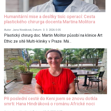
Humanitární mise a desítky tisíc operací: Cesta
plastického chirurga docenta Martina Molitora
Autor: Jana Nováková, Datum: 3. 3. 2026 0:05
Plastický chirurg doc. Martin Molitor působí na klinice Art
Ethic ze sítě Multi-kliniky v Praze. Má…
Při poslední cestě do Keni jsem se znovu dotkla
smrti: Hana Hindráková o románu Africké noci