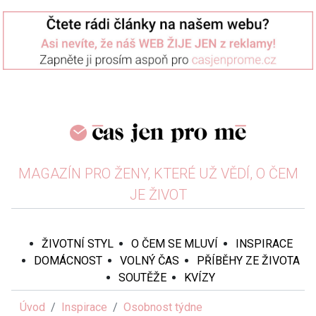
MAGAZÍN PRO ŽENY, KTERÉ UŽ VĚDÍ, O ČEM
JE ŽIVOT
ŽIVOTNÍ STYL
O ČEM SE MLUVÍ
INSPIRACE
DOMÁCNOST
VOLNÝ ČAS
PŘÍBĚHY ZE ŽIVOTA
SOUTĚŽE
KVÍZY
Úvod
Inspirace
Osobnost týdne