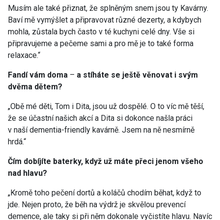
Musím ale také přiznat, že splněným snem jsou ty Kavárny.
Baví mě vymýšlet a připravovat různé dezerty, a kdybych
mohla, zůstala bych často v té kuchyni celé dny. Vše si
připravujeme a pečeme sami a pro mě je to také forma
relaxace.“
Fandí vám doma
–
a stíháte se ještě věnovat i svým
dvěma dětem?
„Obě mé děti, Tom i Dita, jsou už dospělé. O to víc mě těší,
že se účastní našich akcí a Dita si dokonce našla práci
v naší dementia-friendly kavárně. Jsem na ně nesmírně
hrdá.“
Čím dobíjíte baterky, když už máte přeci jenom všeho
nad hlavu?
„Kromě toho pečení dortů a koláčů chodím běhat, když to
jde. Nejen proto, že běh na výdrž je skvělou prevencí
demence, ale taky si při něm dokonale vyčistíte hlavu. Navíc