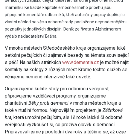
deníkových zápisků celých deset let náročné péče o nemocnou
maminku. Ke každé kapitole emočně silného příběhu jsou
připojené komentáře odborníků, kteří autorčiny popisy doplňují o
vlastní náhled na věc a odborné rady, podložené nejmodernějšími
poznatky jednotlivých disciplín. Deník ze řivota s Alzheimerem
vydalo nakladatelství Brána.
V mnoha městech Středočeského kraje organizujeme také
setkání pečujících či zajímavé besedy na témata související
s péčí. Na našich stránkách
www.dementia.cz
je možné najít
kontakty na kolegy z různých měst Kromě těchto služeb se
věnujeme neméně intenzivně také osvětě.
Organizujeme kulaté stoly pro odbornou veřejnost,
připravujeme vzdělávací programy, organizujeme
charitativní
Běhy proti demenci
v mnoha městech kraje a
také virtuální formou. Nejnovějším projektem je
Zážitková
hra
, která umožní pečujícím, ale i široké laické či odborné
veřejnosti vyzkoušet si, co prožívá člověk s demencí.
Připravovali jsme ji poslední dva roky a těšíme se, až ožije