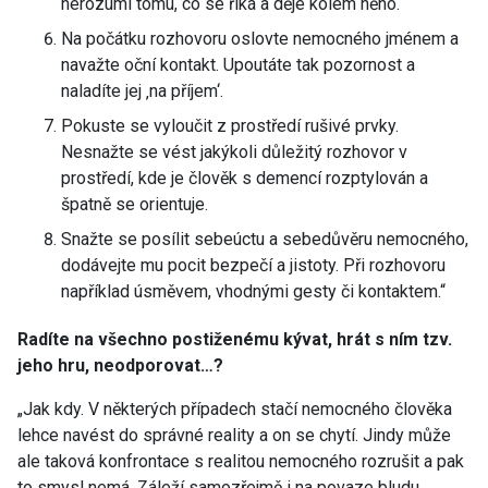
nerozumí tomu, co se říká a děje kolem něho.
Na počátku rozhovoru oslovte nemocného jménem a
navažte oční kontakt. Upoutáte tak pozornost a
naladíte jej ‚na příjem‘.
Pokuste se vyloučit z prostředí rušivé prvky.
Nesnažte se vést jakýkoli důležitý rozhovor v
prostředí, kde je člověk s demencí rozptylován a
špatně se orientuje.
Snažte se posílit sebeúctu a sebedůvěru nemocného,
dodávejte mu pocit bezpečí a jistoty. Při rozhovoru
například úsměvem, vhodnými gesty či kontaktem.“
Radíte na všechno postiženému kývat, hrát s ním tzv.
jeho hru, neodporovat…?
„Jak kdy. V některých případech stačí nemocného člověka
lehce navést do správné reality a on se chytí. Jindy může
ale taková konfrontace s realitou nemocného rozrušit a pak
to smysl nemá. Záleží samozřejmě i na povaze bludu,