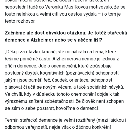
neposlední řadě co Veroniku Maslíkovou motivovalo, že se
touto nelehkou a velmi citlivou cestou vydala – i o tom je
tento rozhovor.
Začněme ale dost obvyklou otázkou: Je totéž stařecká
demence a Alzheimer nebo se v něčem liší?
„Děkuji za otázku, krásně jste mi nahrála na téma, které
řešíme poměrně často. Alzheimerova nemoc je jednou z
příčin demence. Jde o onemocnění, které způsobuje
postupný úbytek kognitivních (poznávacích) schopností,
jakými jsou paměť, řeč, úsudek, orientace, schopnost
plánovat či učit se novým věcem, a také sociálních návyků.
Ve chvíli, kdy v důsledku tohoto onemocnění dojde k tak
výraznému snížení soběstačnosti, že člověk není schopen
se sám o sebe postarat, hovoříme o demenci.
Termín stařecká demence je velmi rozšířený (mezi laickou i
odbornou veřejností), nejde však o žádnou konkrétní