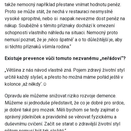
takže nemocný například přestane vnímat hodnotu peněz.
Proto se může stát, že nechá v restauraci nesmyslně
vysoké spropitné, nebo si naopak nevezme dost peněz na
nákup. Souběžně s těmito příznaky dochází k omezení
schopnosti vlastního náhledu na situaci. Nemocný proto
nemusí poznat, že je ‚něco špatně‘ a o to důležitější je, aby
si těchto příznaků všimla rodina.“
Existuje prevence vůči tomuto nezvanému „neřádovi“?
„Většina z nás návod vlastně zná. Pojem zdravý životní styl
určitě každý slyšel, a přesto ho možná máme pořád ještě v
kolonce ‚až někdy‘.☺
Opravdu ale můžeme snižovat riziko rozvoje demence.
Můžeme si jednoduše představit, že co je dobré pro srdce,
je dobré také pro mozek. Měli bychom se tedy zajímat o
správný jídelníček a pravidelně se věnovat fyzickému a
duševnímu cvičení. Začít se starat o zdravější životní styl
přitom nemusí být tak složité.“