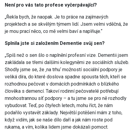
Není pro vás tato profese vyčerpávající?
„Řekla bych, že naopak. Je to práce na zajímavých
projektech a se skvělým týmem lidí. Jsem velmi vděčná, že
je mou prací něco, co mě velmi baví a naplňuje.“
Splnila jste si založením Dementie svůj sen?
„Spíš než o sen šlo o naplnění profesní vize. Dementii jsem
zakládala se třemi dalšími kolegyněmi ze sociálních služeb.
Shodly jsme se, že ‚na trhu‘ možností sociální podpory je
veliká díra, do které doslova spadne spousta těch, kteří se
rozhodnou pečovat v domácích podmínkách o blízkého
člověka s demencí. Takoví rodinní pečovatelé potřebují
mnohostrannou síť podpory – a tu jsme se pro ně rozhodly
vybudovat. Teď, po čtyřech letech, mohu říct, že nám
podařilo vystavět základy. Největší potěšení mám z toho,
když vidím, jak se naše dílo daří a jak nám roste pod
rukama, a vím, kolika lidem jsme dokázali pomoct.