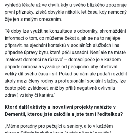
vyhledá lékaře už ve chvíli, kdy u svého blízkého zpozoruje
první příznaky, získá obvykle několik let času, kdy nemocný
žije jen s malým omezením.
Té doby lze využít na konzultace s odborníky, shromáždění
informací o tom, co můžeme čekat a jak se na to nejlépe
připravit, na sjednání kontaktů v sociálních službách i na
případné úpravy bytu, které péči usnadní. Není ale na místě
‚malovat demenci na růžovo‘ – domácí péče je v každém
případě náročná a vyžaduje od pečujícího, aby obětoval
veliký díl svého času i sil. Pokud se nám ale podaří rozdělit
úkoly mezi členy rodiny a profesionální sociální služby, lze
často péči zvládnout, aniž by příliš negativně ovlivnila
zdraví, vztahy či kariéru.“
Které další aktivity a inovativní projekty nabízíte v
Dementii, kterou jste založila a jste tam i ředitelkou?
„Máme poradny pro pečující a seniory, a to v každém