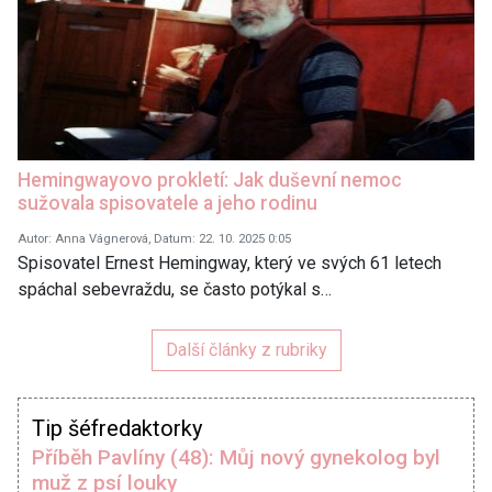
Hemingwayovo prokletí: Jak duševní nemoc
sužovala spisovatele a jeho rodinu
Autor: Anna Vágnerová, Datum: 22. 10. 2025 0:05
Spisovatel Ernest Hemingway, který ve svých 61 letech
spáchal sebevraždu, se často potýkal s…
Další články z rubriky
Tip šéfredaktorky
Příběh Pavlíny (48): Můj nový gynekolog byl
muž z psí louky