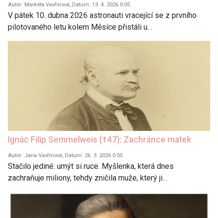
Autor: Markéta Vavřinová, Datum: 13. 4. 2026 0:05
V pátek 10. dubna 2026 astronauti vracející se z prvního
pilotovaného letu kolem Měsíce přistáli u…
Ignác Filip Semmelweis (†47): Zachránce matek
Autor: Jana Vavřinová, Datum: 26. 3. 2026 0:05
Stačilo jediné: umýt si ruce. Myšlenka, která dnes
zachraňuje miliony, tehdy zničila muže, který ji…