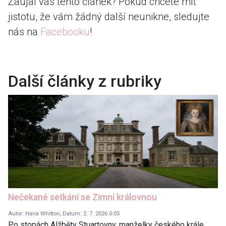
Zaujal vás tento článek? Pokud chcete mít
jistotu, že vám žádný další neunikne, sledujte
nás na
Facebooku
!
Další články z rubriky
Nečekané setkání se Zimní královnou
Autor: Hana Whitton, Datum: 2. 7. 2026 0:05
Po stopách Alžběty Stuartovny, manželky českého krále