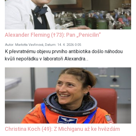
Alexander Fleming (†73): Pan „Penicilin“
Autor: Markéta Vavřinová, Datum: 14. 4. 2026 0:05
K převratnému objevu prvního antibiotika došlo náhodou
kvůli nepořádku v laboratoři Alexandra…
Christina Koch (49): Z Michiganu až ke hvězdám