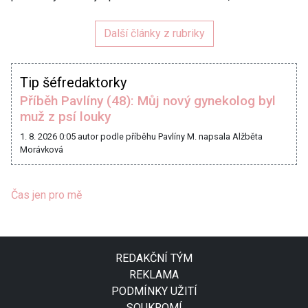
Další články z rubriky
Tip šéfredaktorky
Příběh Pavlíny (48): Můj nový gynekolog byl
muž z psí louky
1. 8. 2026 0:05
autor podle příběhu Pavlíny M. napsala Alžběta
Morávková
Čas jen pro mě
REDAKČNÍ TÝM
REKLAMA
PODMÍNKY UŽITÍ
SOUKROMÍ