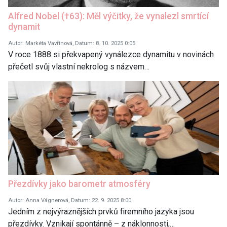
Alfred Nobel (†63): Měl výčitky, že vynalezl smrtící
dynamit
Autor: Markéta Vavřinová, Datum: 8. 10. 2025 0:05
V roce 1888 si překvapený vynálezce dynamitu v novinách
přečetl svůj vlastní nekrolog s názvem…
Přezdívky jako barometr atmosféry
Autor: Anna Vágnerová, Datum: 22. 9. 2025 8:00
Jedním z nejvýraznějších prvků firemního jazyka jsou
přezdívky. Vznikají spontánně – z náklonnosti,…