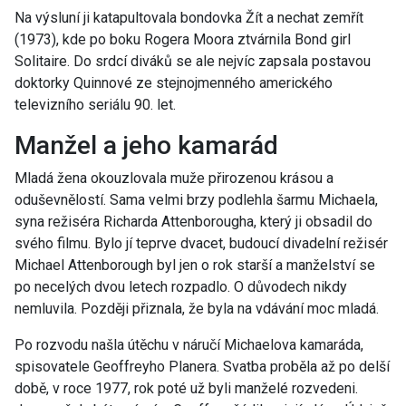
Na výsluní ji katapultovala bondovka Žít a nechat zemřít
(1973), kde po boku Rogera Moora ztvárnila Bond girl
Solitaire. Do srdcí diváků se ale nejvíc zapsala postavou
doktorky Quinnové ze stejnojmenného amerického
televizního seriálu 90. let.
Manžel a jeho kamarád
Mladá žena okouzlovala muže přirozenou krásou a
oduševnělostí. Sama velmi brzy podlehla šarmu Michaela,
syna režiséra Richarda Attenborougha, který ji obsadil do
svého filmu. Bylo jí teprve dvacet, budoucí divadelní režisér
Michael Attenborough byl jen o rok starší a manželství se
po necelých dvou letech rozpadlo. O důvodech nikdy
nemluvila. Později přiznala, že byla na vdávání moc mladá.
Po rozvodu našla útěchu v náručí Michaelova kamaráda,
spisovatele Geoffreyho Planera. Svatba proběla až po delší
době, v roce 1977, rok poté už byli manželé rozvedeni.