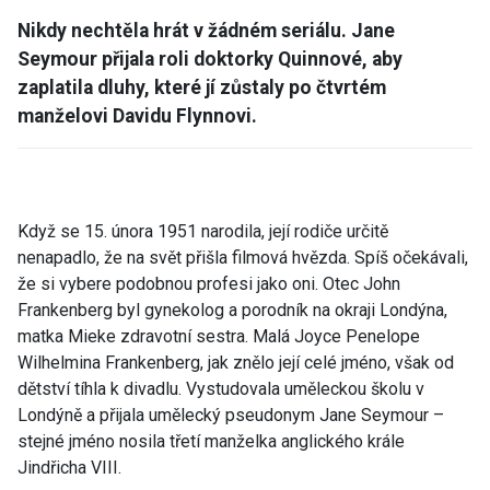
Nikdy nechtěla hrát v žádném seriálu. Jane
Seymour přijala roli doktorky Quinnové, aby
zaplatila dluhy, které jí zůstaly po čtvrtém
manželovi Davidu Flynnovi.
Když se 15. února 1951 narodila, její rodiče určitě
nenapadlo, že na svět přišla filmová hvězda. Spíš očekávali,
že si vybere podobnou profesi jako oni. Otec John
Frankenberg byl gynekolog a porodník na okraji Londýna,
matka Mieke zdravotní sestra. Malá Joyce Penelope
Wilhelmina Frankenberg, jak znělo její celé jméno, však od
dětství tíhla k divadlu. Vystudovala uměleckou školu v
Londýně a přijala umělecký pseudonym Jane Seymour –
stejné jméno nosila třetí manželka anglického krále
Jindřicha VIII.