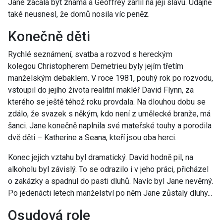
Jane začala být známá a Geoffrey žárlil na její slávu. Údajně
také neusnesl, že domů nosila víc peněz.
Konečně děti
Rychlé seznámení, svatba a rozvod s hereckým
kolegou Christopherem Demetrieu byly jejím třetím
manželským debaklem. V roce 1981, pouhý rok po rozvodu,
vstoupil do jejího života realitní makléř David Flynn, za
kterého se ještě téhož roku provdala. Na dlouhou dobu se
zdálo, že svazek s někým, kdo není z umělecké branže, má
šanci. Jane konečně naplnila své mateřské touhy a porodila
dvě děti – Katherine a Seana, kteří jsou oba herci.
Konec jejich vztahu byl dramatický. David hodně pil, na
alkoholu byl závislý. To se odrazilo i v jeho práci, přicházel
o zakázky a spadnul do pasti dluhů. Navíc byl Jane nevěrný.
Po jedenácti letech manželství po něm Jane zůstaly dluhy...
Osudová role