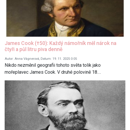
James Cook (†50): Každý námořník měl nárok na
čtyři a půl litru piva denně
Autor: Anna Vágnerová, Datum: 19. 11. 2025 0:05
Nikdo nezměnil geografii tohoto světa tolik jako
mořeplavec James Cook. V druhé polovině 18.…