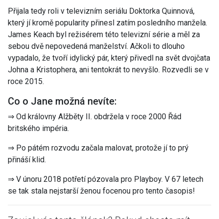
Přijala tedy roli v televizním seriálu Doktorka Quinnová,
který jí kromě popularity přinesl zatím posledního manžela.
James Keach byl režisérem této televizní série a měl za
sebou dvě nepovedená manželství. Ačkoli to dlouho
vypadalo, že tvoří idylický pár, který přivedl na svět dvojčata
Johna a Kristophera, ani tentokrát to nevyšlo. Rozvedli se v
roce 2015.
Co o Jane možná nevíte:
⇒ Od královny Alžběty II. obdržela v roce 2000 Řád
britského impéria.
⇒ Po pátém rozvodu začala malovat, protože jí to prý
přináší klid.
⇒ V únoru 2018 potřetí pózovala pro Playboy. V 67 letech
se tak stala nejstarší ženou focenou pro tento časopis!