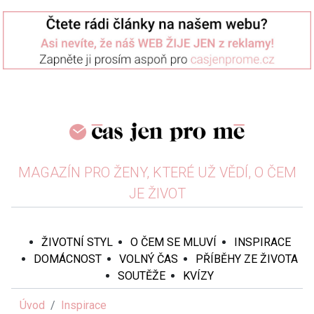
MAGAZÍN PRO ŽENY, KTERÉ UŽ VĚDÍ, O ČEM
JE ŽIVOT
ŽIVOTNÍ STYL
O ČEM SE MLUVÍ
INSPIRACE
DOMÁCNOST
VOLNÝ ČAS
PŘÍBĚHY ZE ŽIVOTA
SOUTĚŽE
KVÍZY
Úvod
Inspirace